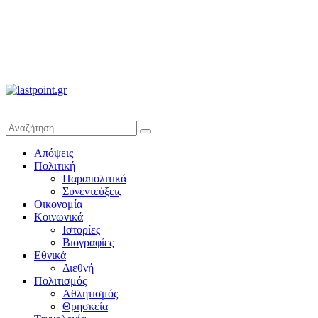
lastpoint.gr
Με
Απόψεις
άποψη
Πολιτική
μέχρι
Παραπολιτικά
τέλους…
Συνεντεύξεις
Οικονομία
Κοινωνικά
Ιστορίες
Βιογραφίες
Εθνικά
Διεθνή
Πολιτισμός
Αθλητισμός
Θρησκεία