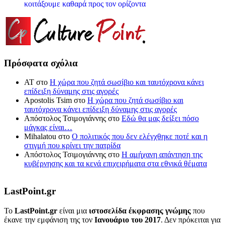
κοιτάξουμε καθαρά προς τον ορίζοντα
Πρόσφατα σχόλια
ΑΤ
στο
Η χώρα που ζητά σωσίβιο και ταυτόχρονα κάνει
επίδειξη δύναμης στις αγορές
Apostolis Tsim
στο
Η χώρα που ζητά σωσίβιο και
ταυτόχρονα κάνει επίδειξη δύναμης στις αγορές
Απόστολος Τσιμογιάννης
στο
Εδώ θα μας δείξει πόσο
μάγκας είναι…
Mihalatou
στο
Ο πολιτικός που δεν ελέγχθηκε ποτέ και η
στιγμή που κρίνει την πατρίδα
Απόστολος Τσιμογιάννης
στο
Η αμήχανη απάντηση της
κυβέρνησης και τα κενά επιχειρήματα στα εθνικά θέματα
LastPoint.gr
To
LastPoint.gr
είναι μια
ιστοσελίδα έκφρασης γνώμης
που
έκανε την εμφάνιση της τον
Ιανουάριο του 2017
. Δεν πρόκειται για