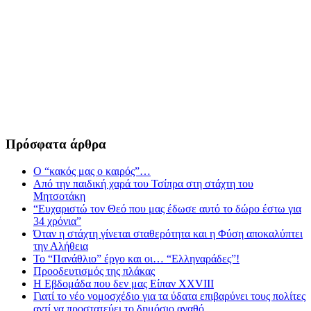
Πρόσφατα άρθρα
Ο “κακός μας ο καιρός”…
Από την παιδική χαρά του Τσίπρα στη στάχτη του
Μητσοτάκη
“Ευχαριστώ τον Θεό που μας έδωσε αυτό το δώρο έστω για
34 χρόνια”
Όταν η στάχτη γίνεται σταθερότητα και η Φύση αποκαλύπτει
την Αλήθεια
Το “Πανάθλιο” έργο και οι… “Ελληναράδες”!
Προοδευτισμός της πλάκας
Η Εβδομάδα που δεν μας Είπαν XXVIII
Γιατί το νέο νομοσχέδιο για τα ύδατα επιβαρύνει τους πολίτες
αντί να προστατεύει το δημόσιο αγαθό