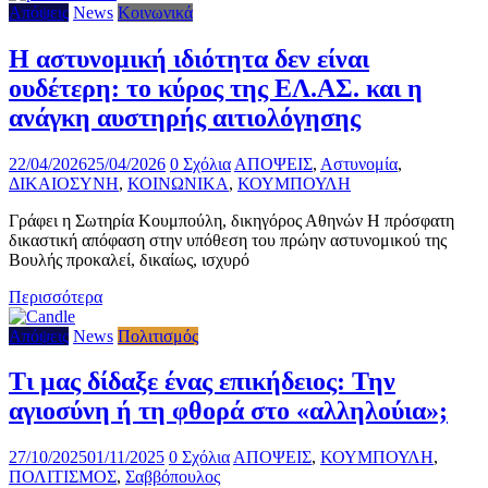
Απόψεις
News
Κοινωνικά
Η αστυνομική ιδιότητα δεν είναι
ουδέτερη: το κύρος της ΕΛ.ΑΣ. και η
ανάγκη αυστηρής αιτιολόγησης
22/04/2026
25/04/2026
0 Σχόλια
ΑΠΟΨΕΙΣ
,
Αστυνομία
,
ΔΙΚΑΙΟΣΥΝΗ
,
ΚΟΙΝΩΝΙΚΑ
,
ΚΟΥΜΠΟΥΛΗ
Γράφει η Σωτηρία Κουμπούλη, δικηγόρος Αθηνών Η πρόσφατη
δικαστική απόφαση στην υπόθεση του πρώην αστυνομικού της
Βουλής προκαλεί, δικαίως, ισχυρό
Περισσότερα
Απόψεις
News
Πολιτισμός
Τι μας δίδαξε ένας επικήδειος: Την
αγιοσύνη ή τη φθορά στο «αλληλούια»;
27/10/2025
01/11/2025
0 Σχόλια
ΑΠΟΨΕΙΣ
,
ΚΟΥΜΠΟΥΛΗ
,
ΠΟΛΙΤΙΣΜΟΣ
,
Σαββόπουλος