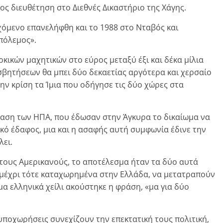
ος διευθέτηση στο Διεθνές Δικαστήριο της Χάγης.
χόμενο επανελήφθη και το 1988 στο Νταβός και
πόλεμος».
κικών μαχητικών στο εύρος μεταξύ έξι και δέκα μίλια
σβητήσεων θα μπει δύο δεκαετίας αργότερα και χερσαίο
ην κρίση τα Ίμια που οδήγησε τις δύο χώρες στα
βαση των ΗΠΑ, που έδωσαν στην Άγκυρα το δικαίωμα να
ικό έδαφος, μια και η ασαφής αυτή συμφωνία έδινε την
λει.
στους Αμερικανούς, το αποτέλεσμα ήταν τα δύο αυτά
αν μέχρι τότε καταχωρημένα στην Ελλάδα, να μετατραπούν
μα ελληνικά χείλι ακούστηκε η φράση, «μα για δύο
 υποχωρήσεις συνεχίζουν την επεκτατική τους πολιτική,