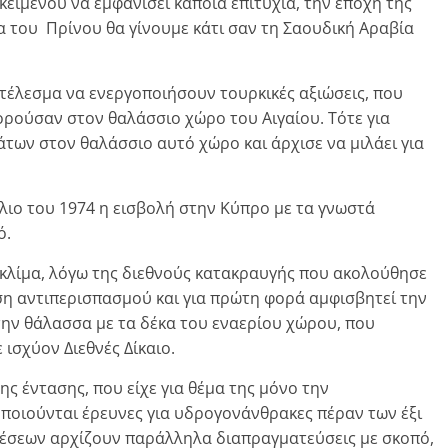
κειμένου να εμφανίσει κάποια επιτυχία, την εποχή της
ια του Πρίνου θα γίνουμε κάτι σαν τη Σαουδική Αραβία
οτέλεσμα να ενεργοποιήσουν τουρκικές αξιώσεις, που
φορούσαν στον θαλάσσιο χώρο του Αιγαίου. Τότε για
των στον θαλάσσιο αυτό χώρο και άρχισε να μιλάει για
λιο του 1974 η εισβολή στην Κύπρο με τα γνωστά
ό.
 κλίμα, λόγω της διεθνούς κατακραυγής που ακολούθησε
ηση αντιπερισπασμού και για πρώτη φορά αμφισβητεί την
την θάλασσα με τα δέκα του εναερίου χώρου, που
 ισχύον Διεθνές Δίκαιο.
ς έντασης, που είχε για θέμα της μόνο την
οιούνται έρευνες για υδρογονάνθρακες πέραν των έξι
χέσεων αρχίζουν παράλληλα διαπραγματεύσεις με σκοπό,