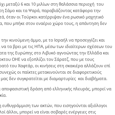
όχι μεταξύ 6 και 10 μιλίων στη θαλάσσια περιοχή του
, τη Σάμο και τα Ψαρά, παραβιάζοντας κατάφορα την
τά, όταν οι Τούρκοι κατέρριψαν ένα ρωσικό μαχητικό
α, που μπήκε στον εναέριο χώρο τους, η απάντηση δεν
 την κινούμενη άμμο, με το Ισραήλ να προσεγγίζει και
ί να τα βρει με τις ΗΠΑ, μέσω των ιδιαίτερων σχέσεων του
ήματα της Ευρώπης στο Λιβυκό αγνοώντας την Ελλάδα και
κτου ΟΗΕ να εξοπλίζει τον Σάρατζ, που με τους
ρατό του Χαφτάρ, οι κινήσεις στη σκακιέρα αλλάζουν επί
 συνεχώς οι παίκτες μετακινούνται σε διαφορετικούς
 μας δεν συγκρατείται με διαμαρτυρίες και διαβήματα.
α αποφασιστική δράση από ελληνικής πλευράς, μπορεί να
κία.
 η ευθυγράμμιση των ακτών, που εισηγούνται αξιόλογοι
οί άλλοι, μπορεί να είναι σοβαρές ενέργειες στις