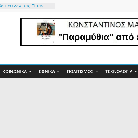
α που δεν μας Είπαν
ώ τον Θεό που μας
ό το δώρο έστω για 34
άχτη γίνεται
τα και η Φύση
ει την Αλήθεια
ιο” έργο και οι…
δες”!
σμός της πλάκας
ΚΟΙΝΩΝΙΚΆ
ΕΘΝΙΚΆ
ΠΟΛΙΤΙΣΜΌΣ
ΤΕΧΝΟΛΟΓΊΑ