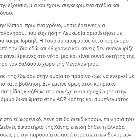
 εξουσία, μια και έχουν συγκεκριμένα σχέδια και
ρόνου.
ην Κύπρο, πριν ένα χρόνο, με τις έρευνες για
αλονήσου, που είχε ήδη η Λευκωσία οριοθετήσει με
σο και με Ισραήλ. Η Τουρκία αποφάσισε ότι ο παράνομο
ό την ίδια εδώ και 46 χρόνια και κανείς δεν αναγνωρίζει
 κάνει έρευνες στο νότο, μια και είναι συνιδιοκτήτης της
ληρο τον θαλάσσιο χώρο της Μεγαλονήσου.
ας, της έδωσαν στην ουσία το πράσινο φως να ενεργεί με
ιο κατά βούληση. Δεν έμεινε όμως στον κυπριακό
 πατρίδας κινήθηκε στη συνέχεια και προχώρησε στην
νόμιμο δικαιώματα στην ΑΟΖ Κρήτης και συμπλέγματος
 στο εξωφρενικό. Λένε ότι θα διεκδικήσουν τα νησιά του
Διεθνές Δικαστήριο της Χάγης, επειδή δήθεν η Ελλάδα
ισίων, με την παρουσία σε αυτά στρατιωτικών δυνάμεων.