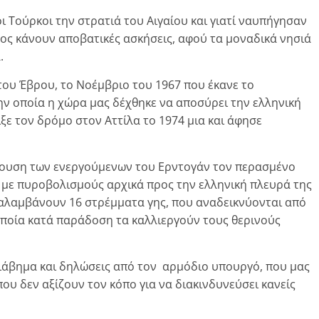
 οι Τούρκοι την στρατιά του Αιγαίου και γιατί ναυπήγησαν
λος κάνουν αποβατικές ασκήσεις, αφού τα μοναδικά νησιά
.
 του Έβρου, το Νοέμβριο του 1967 που έκανε το
την οποία η χώρα μας δέχθηκε να αποσύρει την ελληνική
ξε τον δρόμο στον Αττίλα το 1974 μια και άφησε
ρουση των ενεργούμενων του Ερντογάν τον περασμένο
 με πυροβολισμούς αρχικά προς την ελληνική πλευρά της
ταλαμβάνουν 16 στρέμματα γης, που αναδεικνύονται από
 οποία κατά παράδοση τα καλλιεργούν τους θερινούς
διάβημα και δηλώσεις από τον αρμόδιο υπουργό, που μας
 που δεν αξίζουν τον κόπο για να διακινδυνεύσει κανείς