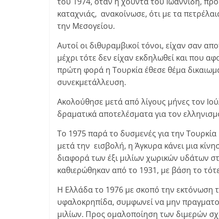
του 1974, όταν η χούντα του Ιωαννίδη, προ
καταχνιάς, ανακοίνωσε, ότι με τα πετρέλα
την Μεσογείου.
Αυτοί οι διθυραμβικοί τόνοι, είχαν σαν απ
μέχρι τότε δεν είχαν εκδηλωθεί και που α
πρώτη φορά η Τουρκία έθεσε θέμα δικαιωμά
συνεκμετάλλευση.
Ακολούθησε μετά από λίγους μήνες τον Ιού
δραματικά αποτελέσματα για τον ελληνισμ
Το 1975 παρά το δυσμενές για την Τουρκία
μετά την εισβολή, η Άγκυρα κάνει μια κίν
διαφορά των έξι μιλίων χωρικών υδάτων σ
καθιερώθηκαν από το 1931, με βάση το τότε
Η Ελλάδα το 1976 με σκοπό την εκτόνωση τη
υφαλοκρηπίδα, συμφωνεί να μην πραγματοπ
μιλίων. Προς ομαλοποίηση των διμερών σ