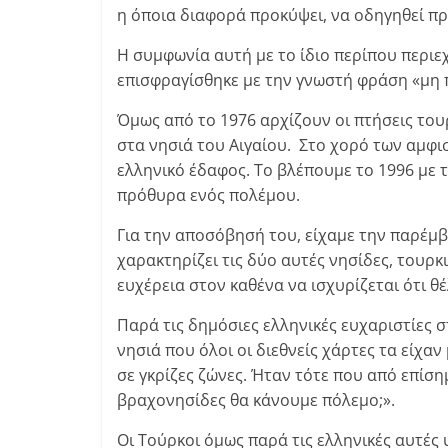
η όποια διαφορά προκύψει, να οδηγηθεί πρ
Η συμφωνία αυτή με το ίδιο περίπου περιε
επισφραγίσθηκε με την γνωστή φράση «μη 
Όμως από το 1976 αρχίζουν οι πτήσεις τουρ
στα νησιά του Αιγαίου. Στο χορό των αμφι
ελληνικό έδαφος. Το βλέπουμε το 1996 με τ
πρόθυρα ενός πολέμου.
Για την αποσόβησή του, είχαμε την παρέμ
χαρακτηρίζει τις δύο αυτές νησίδες, τουρκ
ευχέρεια στον καθένα να ισχυρίζεται ότι θέ
Παρά τις δημόσιες ελληνικές ευχαριστίες 
νησιά που όλοι οι διεθνείς χάρτες τα είχ
σε γκρίζες ζώνες. Ήταν τότε που από επίση
βραχονησίδες θα κάνουμε πόλεμο;».
Οι Τούρκοι όμως παρά τις ελληνικές αυτές