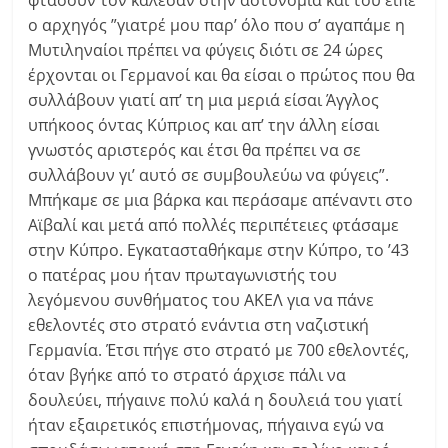
φτάσουν τον κάλεσαν στην αστυνομία και του είπε
ο αρχηγός ”γιατρέ μου παρ’ όλο που σ’ αγαπάμε η
Μυτιληναίοι πρέπει να φύγεις διότι σε 24 ώρες
έρχονται οι Γερμανοί και θα είσαι ο πρώτος που θα
συλλάβουν γιατί απ’ τη μια μεριά είσαι Άγγλος
υπήκοος όντας Κύπριος και απ’ την άλλη είσαι
γνωστός αριστερός και έτσι θα πρέπει να σε
συλλάβουν γι’ αυτό σε συμβουλεύω να φύγεις”.
Μπήκαμε σε μια βάρκα και περάσαμε απέναντι στο
Αϊβαλί και μετά από πολλές περιπέτειες φτάσαμε
στην Κύπρο. Εγκατασταθήκαμε στην Κύπρο, το ’43
ο πατέρας μου ήταν πρωταγωνιστής του
λεγόμενου συνθήματος του ΑΚΕΛ για να πάνε
εθελοντές στο στρατό ενάντια στη ναζιστική
Γερμανία. Έτσι πήγε στο στρατό με 700 εθελοντές,
όταν βγήκε από το στρατό άρχισε πάλι να
δουλεύει, πήγαινε πολύ καλά η δουλειά του γιατί
ήταν εξαιρετικός επιστήμονας, πήγαινα εγώ να