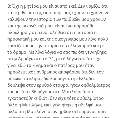
Β: Όχι η μητέρα μου είναι από εκεί. Δεν νομίζω ότι
τα περιθώρια της εκπομπής σας έχουν το χρόνο να
καλύψουν την ιστορία των παιδικών μου χρόνων
και της οικογένειά μου, είναι ένα παραμύθι
ολόκληρο γιατί είναι αλήθεια ότι η ιστορία η
προσωπική μου και της οικογένειάς μου λίγο πολύ
ταυτίζεται με την ιστορία του ελληνισμού και με
το δράμα. Με λίγα λόγια να σας πω ότι γεννήθηκα
στην Αμμόχωστο το ’31, μετά λόγω του ότι είχε
γίνει εδώ το κίνημα και ο πατέρας μου ήταν
προοδευτικός άνθρωπος αποφάσισε ότι δεν τον
σήκωνε το κλίμα εδώ και πήγε στην Ελλάδα,
δούλεψε στον ερυθρό σταυρό, ήταν οφθαλμίατρος
και μετά το ’36 πήγαμε στη Μυτιλήνη όπου
εγκαταστάθηκε διότι δεν είχε τότε οφθαλμίατρο
άλλο η Μυτιλήνη, εκεί γεννήθηκε η αδελφή μου
αλλά στη Μυτιλήνη όταν ήρθαν οι Γερμανοί, πριν