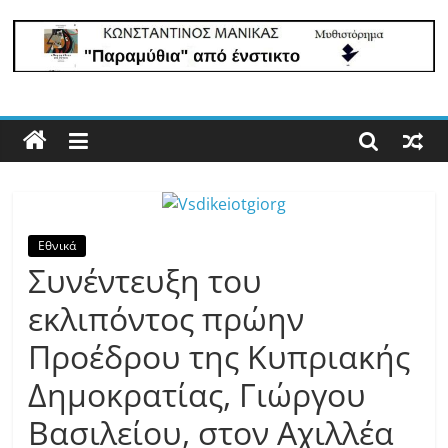
lastpoint.gr
Με
άποψη
μέχρι
τέλους…
Εθνικά
Συνέντευξη του
εκλιπόντος πρώην
Προέδρου της Κυπριακής
Δημοκρατίας, Γιώργου
Βασιλείου, στον Αχιλλέα