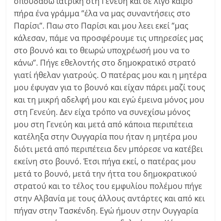
σπουδάσω ιατρική στη Γενεύη και σε λίγο καιρό
πήρα ένα γράμμα ”έλα να μας συναντήσεις στο
Παρίσι”. Παω στο Παρίσι και μου λεει εκεί ”μας
κάλεσαν, πάμε να προσφέρουμε τις υπηρεσίες μας
στο βουνό και το θεωρώ υποχρέωσή μου να το
κάνω”. Πήγε εθελοντής στο δημοκρατικό στρατό
γιατί ήθελαν γιατρούς. Ο πατέρας μου και η μητέρα
μου έφυγαν για το βουνό και είχαν πάρει μαζί τους
και τη μικρή αδελφή μου και εγώ έμεινα μόνος μου
στη Γενεύη. Δεν είχα τρόπο να συνεχίσω μόνος
μου στη Γενεύη και μετά από κάποια περιπέτεια
κατέληξα στην Ουγγαρία που ήταν η μητέρα μου
διότι μετά από περιπέτεια δεν μπόρεσε να κατέβει
εκείνη στο βουνό. Έτσι πήγα εκεί, ο πατέρας μου
μετά το βουνό, μετά την ήττα του δημοκρατικού
στρατού και το τέλος του εμφυλίου πολέμου πήγε
στην Αλβανία με τους άλλους αντάρτες και από κει
πήγαν στην Τασκένδη. Εγώ ήμουν στην Ουγγαρία