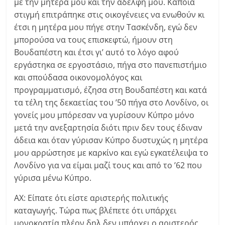
με την μητέρα μου και την αδελφή μου. Κάποια
στιγμή επιτράπηκε στις οικογένειες να ενωθούν κι
έτσι η μητέρα μου πήγε στην Τασκένδη, εγώ δεν
μπορούσα να τους επισκεφτώ, ήμουν στη
Βουδαπέστη και έτσι γι’ αυτό το λόγο αφού
εργάστηκα σε εργοστάσιο, πήγα στο πανεπιστήμιο
και σπούδασα οικονομολόγος και
προγραμματισμό, έζησα στη Βουδαπέστη και κατά
τα τέλη της δεκαετίας του ’50 πήγα στο Λονδίνο, οι
γονείς μου μπόρεσαν να γυρίσουν Κύπρο μόνο
μετά την ανεξαρτησία διότι πριν δεν τους έδιναν
άδεια και όταν γύρισαν Κύπρο δυστυχώς η μητέρα
μου αρρώστησε με καρκίνο και εγώ εγκατέλειψα το
Λονδίνο για να είμαι μαζί τους και από το ’62 που
γύρισα μένω Κύπρο.
ΑΧ: Είπατε ότι είστε αριστερής πολιτικής
καταγωγής. Τώρα πως βλέπετε ότι υπάρχει
μονοκρατία πλέον δηλ δεν υπάρχει ο αριστερός