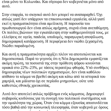
είναι μόνο το Κολωνάκι. Και σίγουρα δεν κυβερνιέται μόνο από
αυτό.
Στην επαρχία, το σκηνικό αυτό δεν μπορεί να αναπαραχθεί. Όχι
απλώς γιατί δεν υπάρχουν τα επικοινωνιακά εργαλεία, αλλά γιατί
εκεί η πραγματικότητα είναι αμείλικτη. Η παρουσία του
πρωθυπουργού δεν είναι απλώς αμήχανη, συχνά είναι ανεπιθύμητη.
Οι πολίτες βιώνουν την εγκατάλειψη στην καθημερινότητά τους, με
ελλείψεις σε υγεία, παιδεία, υποδομές, παραγωγική αποψίλωση,
δημογραφική κατάρρευση. Η περιφέρεια δεν νιώθει ξεχασμένη.
Νιώθει παραδομένη.
Και αυτή η πραγματικότητα αρχίζει πλέον να αποτυπώνεται και
δημοσκοπικά. Παρά το γεγονός ότι η Νέα Δημοκρατία εμφανίζεται
ακόμη πρώτη, τα ποσοστά της στην πρόθεση ψήφου κινούνται
οριακά στο 22%–23%, με τάσεις περαιτέρω φθοράς. Υπό συνθήκες
δημιουργίας νέων πολιτικών σχηματισμών, δεν είναι καθόλου
απίθανο το κόμμα να βρεθεί ακόμη και κάτω από τα ιστορικά του
χαμηλά, και μάλιστα όχι σε περίοδο μνημονίων, ούτε υπό
καθεστώς εθνικής χρεοκοπίας.
Αυτό δεν αποτελεί απλώς πρόβλημα ενός κόμματος. Δημιουργεί
σοβαρούς κινδύνους για τη συνοχή του πολιτικού συστήματος και
την ομαλότητα της χώρας. Όταν ένα κόμμα εξουσίας αποσυνδέεται
τόσο βαθιά από την κοινωνική πλειοψηφία, όταν κυβερνά με όρους