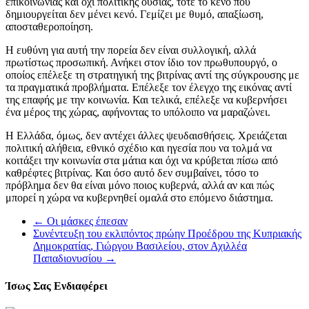
επικοινωνίας και όχι πολιτικής ουσίας, τότε το κενό που
δημιουργείται δεν μένει κενό. Γεμίζει με θυμό, απαξίωση,
αποσταθεροποίηση.
Η ευθύνη για αυτή την πορεία δεν είναι συλλογική, αλλά
πρωτίστως προσωπική. Ανήκει στον ίδιο τον πρωθυπουργό, ο
οποίος επέλεξε τη στρατηγική της βιτρίνας αντί της σύγκρουσης με
τα πραγματικά προβλήματα. Επέλεξε τον έλεγχο της εικόνας αντί
της επαφής με την κοινωνία. Και τελικά, επέλεξε να κυβερνήσει
ένα μέρος της χώρας, αφήνοντας το υπόλοιπο να μαραζώνει.
Η Ελλάδα, όμως, δεν αντέχει άλλες ψευδαισθήσεις. Χρειάζεται
πολιτική αλήθεια, εθνικό σχέδιο και ηγεσία που να τολμά να
κοιτάξει την κοινωνία στα μάτια και όχι να κρύβεται πίσω από
καθρέφτες βιτρίνας. Και όσο αυτό δεν συμβαίνει, τόσο το
πρόβλημα δεν θα είναι μόνο ποιος κυβερνά, αλλά αν και πώς
μπορεί η χώρα να κυβερνηθεί ομαλά στο επόμενο διάστημα.
←
Οι μάσκες έπεσαν
Συνέντευξη του εκλιπόντος πρώην Προέδρου της Κυπριακής
Δημοκρατίας, Γιώργου Βασιλείου, στον Αχιλλέα
Παπαδιονυσίου
→
Ίσως Σας Ενδιαφέρει