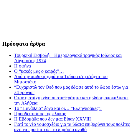
Πρόσφατα άρθρα
Τουρκική Εισβολή – Ημερολογιακά τραγικός Ιούλιος και
Αύγουστος 1974
Η σφήνα
Ο “κακός μας ο καιρός”…
Από την παιδική χαρά του Τσίπρα στη στάχτη του
Μητσοτάκη
“Ευχαριστώ τον Θεό που μας έδωσε αυτό το δώρο έστω για
34 χρόνια”
Όταν η στάχτη γίνεται σταθερότητα και η Φύση αποκαλύπτει
την Αλήθεια
Το “Πανάθλιο” έργο και οι… “Ελληναράδες”!
Προοδευτισμός της πλάκας
Η Εβδομάδα που δεν μας Είπαν XXVIII
Γιατί το νέο νομοσχέδιο για τα ύδατα επιβαρύνει τους πολίτες
αντί να προστατεύει το δημόσιο αγαθό