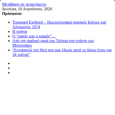
Μετάβαση σε περιεχόμενο
Δευτέρα, 10 Αυγούστου, 2026
Πρόσφατα:
Τουρκική Εισβολή – Ημερολογιακά τραγικός Ιούλιος και
Αύγουστος 1974
Η σφήνα
Ο “κακός μας ο καιρός”…
Από την παιδική χαρά του Τσίπρα στη στάχτη του
Μητσοτάκη
“Ευχαριστώ τον Θεό που μας έδωσε αυτό το δώρο έστω για
34 χρόνια”