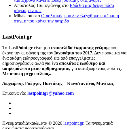
ταυτόχρονα κάνει επίδειξη δύναμης στις αγορές
Απόστολος Τσιμογιάννης
στο
Εδώ θα μας δείξει πόσο
μάγκας είναι…
Mihalatou
στο
Ο πολιτικός που δεν ελέγχθηκε ποτέ και η
στιγμή που κρίνει την πατρίδα
LastPoint.gr
To
LastPoint.gr
είναι μια
ιστοσελίδα έκφρασης γνώμης
που
έκανε την εμφάνιση της τον
Ιανουάριο του 2017
. Δεν πρόκειται για
ένα ακόμη ειδησεογραφικό site από επαγγελματίες
δημοσιογράφους αλλά για ένα
απολύτως ελεύθερο και
ακηδεμόνευτο μέσο αρθρογραφίας
για καταξιωμένους πολίτες.
Με άποψη μέχρι τέλους..
.
Διαχείριση
:
Γιώργος Παντάκης – Κωνσταντίνος Μανίκας
Επικοινωνία:
lastpointgr@yahoo.com
Πνευματικά Δικαιώματα © 2026
lastpoint.gr
. Τα πνευματικά
δικαιώματα προστατεύονται.