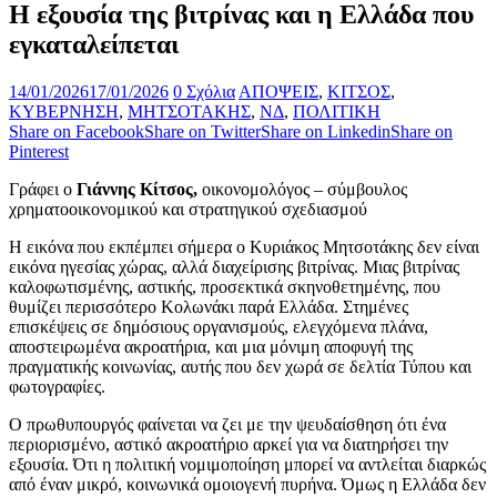
Η εξουσία της βιτρίνας και η Ελλάδα που
εγκαταλείπεται
14/01/2026
17/01/2026
0 Σχόλια
ΑΠΟΨΕΙΣ
,
ΚΙΤΣΟΣ
,
ΚΥΒΕΡΝΗΣΗ
,
ΜΗΤΣΟΤΑΚΗΣ
,
ΝΔ
,
ΠΟΛΙΤΙΚΗ
Share on Facebook
Share on Twitter
Share on Linkedin
Share on
Pinterest
Γράφει ο
Γιάννης Κίτσος,
οικονομολόγος – σύμβουλος
χρηματοοικονομικού και στρατηγικού σχεδιασμού
Η εικόνα που εκπέμπει σήμερα ο Κυριάκος Μητσοτάκης δεν είναι
εικόνα ηγεσίας χώρας, αλλά διαχείρισης βιτρίνας. Μιας βιτρίνας
καλοφωτισμένης, αστικής, προσεκτικά σκηνοθετημένης, που
θυμίζει περισσότερο Κολωνάκι παρά Ελλάδα. Στημένες
επισκέψεις σε δημόσιους οργανισμούς, ελεγχόμενα πλάνα,
αποστειρωμένα ακροατήρια, και μια μόνιμη αποφυγή της
πραγματικής κοινωνίας, αυτής που δεν χωρά σε δελτία Τύπου και
φωτογραφίες.
Ο πρωθυπουργός φαίνεται να ζει με την ψευδαίσθηση ότι ένα
περιορισμένο, αστικό ακροατήριο αρκεί για να διατηρήσει την
εξουσία. Ότι η πολιτική νομιμοποίηση μπορεί να αντλείται διαρκώς
από έναν μικρό, κοινωνικά ομοιογενή πυρήνα. Όμως η Ελλάδα δεν