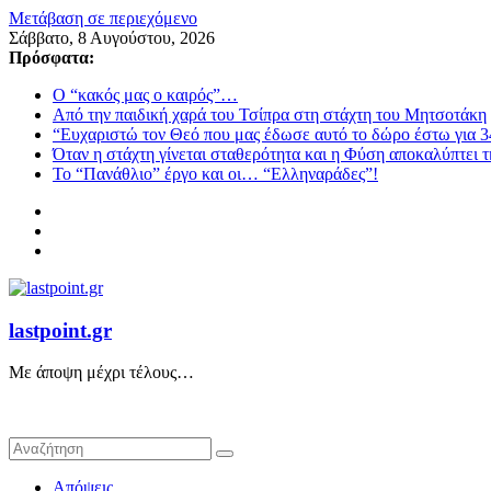
Μετάβαση σε περιεχόμενο
Σάββατο, 8 Αυγούστου, 2026
Πρόσφατα:
Ο “κακός μας ο καιρός”…
Από την παιδική χαρά του Τσίπρα στη στάχτη του Μητσοτάκη
“Ευχαριστώ τον Θεό που μας έδωσε αυτό το δώρο έστω για 3
Όταν η στάχτη γίνεται σταθερότητα και η Φύση αποκαλύπτει 
Το “Πανάθλιο” έργο και οι… “Ελληναράδες”!
lastpoint.gr
Με άποψη μέχρι τέλους…
Απόψεις