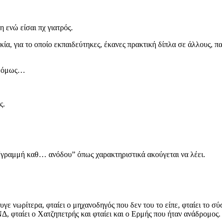
η ενώ είσαι πχ γιατρός.
ικία, για το οποίο εκπαιδεύτηκες, έκανες πρακτική δίπλα σε άλλους,
Κι όμως…
ς.
 “γραμμή καθ… ανόδου” όπως χαρακτηριστικά ακούγεται να λέει.
έφυγε νωρίτερα, φταίει ο μηχανοδηγός που δεν του το είπε, φταίει το 
 ΝΔ, φταίει ο Χατζηπετρής και φταίει και ο Ερμής που ήταν ανάδρομος.