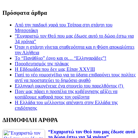
Πρόσφατα άρθρα
Από την παιδική χαρά του Τσίπρα στη στάχτη του
Μητσοτάκη
“Ευχαριστώ τον Θεό που μας έδωσε αυτό το δώρο έστω για
34 χρόνια”
Όταν η στάχτη γίνεται σταθερότητα και η Φύση αποκαλύπτει
την Αλήθεια
Το “Πανάθλιο” έργο και οι… “Ελληναράδες”!
Προοδευτισμός της πλάκας
Η Εβδομάδα που δεν μας Είπαν XXVIII
Γιατί το νέο νομοσχέδιο για τα ύδατα επιβαρύνει τους πολίτες
αντί να προστατεύει το δημόσιο αγαθό
Ελληνική οικογένεια: ένα στοιχείο του παρελθόντος (!)
Πριν μας πάρει η προπέλα της κυβέρνησης αξίζει να
κοιτάξουμε καθαρά προς τον ορίζοντα
Η Ελλάδα του μέλλοντος απέναντι στην Ελλάδα της
επιδότησης
ΔΗΜΟΦΙΛΗ ΑΡΘΡΑ
“Ευχαριστώ τον Θεό που μας έδωσε αυτό
το δώρο έστω για 34 χρόνια”