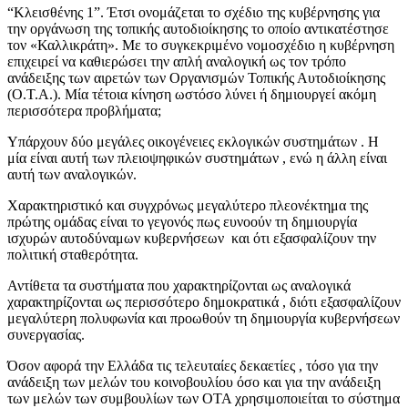
“Κλεισθένης 1”. Έτσι ονομάζεται το σχέδιο της κυβέρνησης για
την οργάνωση της τοπικής αυτοδιοίκησης το οποίο αντικατέστησε
τον «Καλλικράτη». Με το συγκεκριμένο νομοσχέδιο η κυβέρνηση
επιχειρεί να καθιερώσει την απλή αναλογική ως τον τρόπο
ανάδειξης των αιρετών των Οργανισμών Τοπικής Αυτοδιοίκησης
(Ο.Τ.Α.). Μία τέτοια κίνηση ωστόσο λύνει ή δημιουργεί ακόμη
περισσότερα προβλήματα;
Υπάρχουν δύο μεγάλες οικογένειες εκλογικών συστημάτων . Η
μία είναι αυτή των πλειοψηφικών συστημάτων , ενώ η άλλη είναι
αυτή των αναλογικών.
Χαρακτηριστικό και συγχρόνως μεγαλύτερο πλεονέκτημα της
πρώτης ομάδας είναι το γεγονός πως ευνοούν τη δημιουργία
ισχυρών αυτοδύναμων κυβερνήσεων και ότι εξασφαλίζουν την
πολιτική σταθερότητα.
Αντίθετα τα συστήματα που χαρακτηρίζονται ως αναλογικά
χαρακτηρίζονται ως περισσότερο δημοκρατικά , διότι εξασφαλίζουν
μεγαλύτερη πολυφωνία και προωθούν τη δημιουργία κυβερνήσεων
συνεργασίας.
Όσον αφορά την Ελλάδα τις τελευταίες δεκαετίες , τόσο για την
ανάδειξη των μελών του κοινοβουλίου όσο και για την ανάδειξη
των μελών των συμβουλίων των ΟΤΑ χρησιμοποιείται το σύστημα