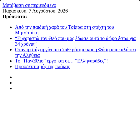
Μετάβαση σε περιεχόμενο
Παρασκευή, 7 Αυγούστου, 2026
Πρόσφατα:
Από την παιδική χαρά του Τσίπρα στη στάχτη του
Μητσοτάκη
“Ευχαριστώ τον Θεό που μας έδωσε αυτό το δώρο έστω για
34 χρόνια”
Όταν η στάχτη γίνεται σταθερότητα και η Φύση αποκαλύπτει
την Αλήθεια
Το “Πανάθλιο” έργο και οι… “Ελληναράδες”!
Προοδευτισμός της πλάκας