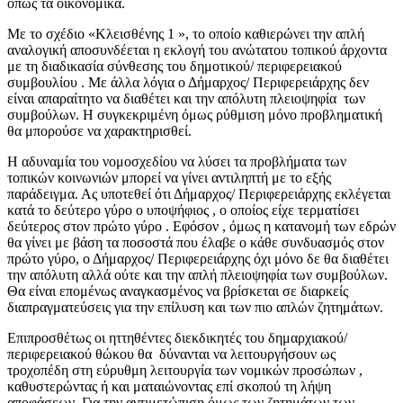
όπως τα οικονομικά.
Με το σχέδιο «Κλεισθένης 1 », το οποίο καθιερώνει την απλή
αναλογική αποσυνδέεται η εκλογή του ανώτατου τοπικού άρχοντα
με τη διαδικασία σύνθεσης του δημοτικού/ περιφερειακού
συμβουλίου . Με άλλα λόγια ο Δήμαρχος/ Περιφερειάρχης δεν
είναι απαραίτητο να διαθέτει και την απόλυτη πλειοψηφία των
συμβούλων. Η συγκεκριμένη όμως ρύθμιση μόνο προβληματική
θα μπορούσε να χαρακτηρισθεί.
Η αδυναμία του νομοσχεδίου να λύσει τα προβλήματα των
τοπικών κοινωνιών μπορεί να γίνει αντιληπτή με το εξής
παράδειγμα. Ας υποτεθεί ότι Δήμαρχος/ Περιφερειάρχης εκλέγεται
κατά το δεύτερο γύρο ο υποψήφιος , ο οποίος είχε τερματίσει
δεύτερος στον πρώτο γύρο . Εφόσον , όμως η κατανομή των εδρών
θα γίνει με βάση τα ποσοστά που έλαβε ο κάθε συνδυασμός στον
πρώτο γύρο, ο Δήμαρχος/ Περιφερειάρχης όχι μόνο δε θα διαθέτει
την απόλυτη αλλά ούτε και την απλή πλειοψηφία των συμβούλων.
Θα είναι επομένως αναγκασμένος να βρίσκεται σε διαρκείς
διαπραγματεύσεις για την επίλυση και των πιο απλών ζητημάτων.
Επιπροσθέτως οι ηττηθέντες διεκδικητές του δημαρχιακού/
περιφερειακού θώκου θα δύνανται να λειτουργήσουν ως
τροχοπέδη στη εύρυθμη λειτουργία των νομικών προσώπων ,
καθυστερώντας ή και ματαιώνοντας επί σκοπού τη λήψη
αποφάσεων. Για την αντιμετώπιση όμως των ζητημάτων των