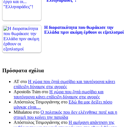
“Ελληναράδες”!
Η διορατικότητα που θωράκισε την
Ελλάδα πριν ακόμη έρθουν οι εξοπλισμοί
Πρόσφατα σχόλια
ΑΤ
στο
Η χώρα που ζητά σωσίβιο και ταυτόχρονα κάνει
επίδειξη δύναμης στις αγορές
Apostolis Tsim
στο
Η χώρα που ζητά σωσίβιο και
ταυτόχρονα κάνει επίδειξη δύναμης στις αγορές
Απόστολος Τσιμογιάννης
στο
Εδώ θα μας δείξει πόσο
μάγκας είναι…
Mihalatou
στο
Ο πολιτικός που δεν ελέγχθηκε ποτέ και η
στιγμή που κρίνει την πατρίδα
Απόστολος Τσιμογιάννης
στο
Η αμήχανη απάντηση της