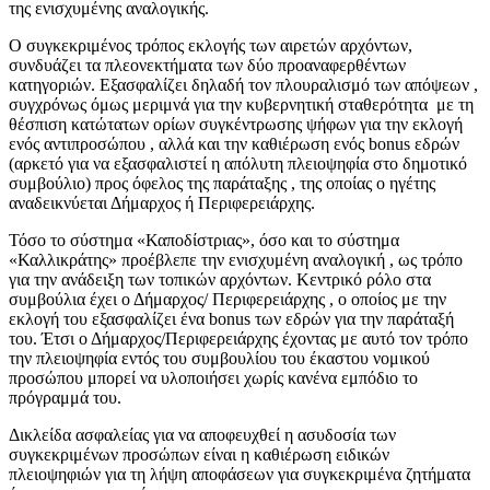
της ενισχυμένης αναλογικής.
Ο συγκεκριμένος τρόπος εκλογής των αιρετών αρχόντων,
συνδυάζει τα πλεονεκτήματα των δύο προαναφερθέντων
κατηγοριών. Εξασφαλίζει δηλαδή τον πλουραλισμό των απόψεων ,
συγχρόνως όμως μεριμνά για την κυβερνητική σταθερότητα με τη
θέσπιση κατώτατων ορίων συγκέντρωσης ψήφων για την εκλογή
ενός αντιπροσώπου , αλλά και την καθιέρωση ενός bonus εδρών
(αρκετό για να εξασφαλιστεί η απόλυτη πλειοψηφία στο δημοτικό
συμβούλιο) προς όφελος της παράταξης , της οποίας ο ηγέτης
αναδεικνύεται Δήμαρχος ή Περιφερειάρχης.
Τόσο το σύστημα «Καποδίστριας», όσο και το σύστημα
«Καλλικράτης» προέβλεπε την ενισχυμένη αναλογική , ως τρόπο
για την ανάδειξη των τοπικών αρχόντων. Κεντρικό ρόλο στα
συμβούλια έχει ο Δήμαρχος/ Περιφερειάρχης , ο οποίος με την
εκλογή του εξασφαλίζει ένα bonus των εδρών για την παράταξή
του. Έτσι ο Δήμαρχος/Περιφερειάρχης έχοντας με αυτό τον τρόπο
την πλειοψηφία εντός του συμβουλίου του έκαστου νομικού
προσώπου μπορεί να υλοποιήσει χωρίς κανένα εμπόδιο το
πρόγραμμά του.
Δικλείδα ασφαλείας για να αποφευχθεί η ασυδοσία των
συγκεκριμένων προσώπων είναι η καθιέρωση ειδικών
πλειοψηφιών για τη λήψη αποφάσεων για συγκεκριμένα ζητήματα