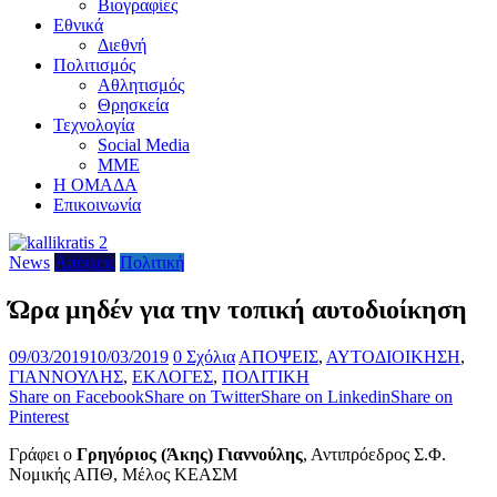
Βιογραφίες
Εθνικά
Διεθνή
Πολιτισμός
Αθλητισμός
Θρησκεία
Τεχνολογία
Social Media
ΜΜΕ
Η ΟΜΑΔΑ
Επικοινωνία
News
Απόψεις
Πολιτική
Ώρα μηδέν για την τοπική αυτοδιοίκηση
09/03/2019
10/03/2019
0 Σχόλια
ΑΠΟΨΕΙΣ
,
ΑΥΤΟΔΙΟΙΚΗΣΗ
,
ΓΙΑΝΝΟΥΛΗΣ
,
ΕΚΛΟΓΕΣ
,
ΠΟΛΙΤΙΚΗ
Share on Facebook
Share on Twitter
Share on Linkedin
Share on
Pinterest
Γράφει ο
Γρηγόριος (Άκης) Γιαννούλης
, Αντιπρόεδρος Σ.Φ.
Νομικής ΑΠΘ, Μέλος ΚΕΑΣΜ