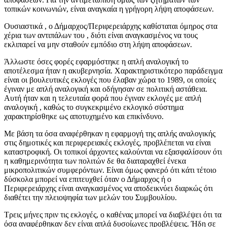
τοπικών κοινωνιών, είναι αναγκαία η γρήγορη λήψη αποφάσεων.
Ουσιαστικά , ο Δήμαρχος/Περιφερειάρχης καθίσταται όμηρος στα
χέρια των αντιπάλων του , διότι είναι αναγκασμένος να τους
εκλιπαρεί να μην σταθούν εμπόδιο στη λήψη αποφάσεων.
Άλλωστε όσες φορές εφαρμόστηκε η απλή αναλογική το
αποτέλεσμα ήταν η ακυβερνησία. Χαρακτηριστικότερο παράδειγμα
είναι οι βουλευτικές εκλογές που έλαβαν χώρα το 1989, οι οποίες
έγιναν με απλή αναλογική και οδήγησαν σε πολιτική αστάθεια.
Αυτή ήταν και η τελευταία φορά που έγιναν εκλογές με απλή
αναλογική , καθώς το συγκεκριμένο εκλογικό σύστημα
χαρακτηρίσθηκε ως αποτυχημένο και επικίνδυνο.
Με βάση τα όσα αναφέρθηκαν η εφαρμογή της απλής αναλογικής
στις δημοτικές και περιφερειακές εκλογές, προβλέπεται να είναι
καταστροφική. Οι τοπικοί άρχοντες καλούνται να εξασφαλίσουν ότι
η καθημερινότητα των πολιτών δε θα διαταραχθεί ένεκα
μικροπολιτικών συμφερόντων. Είναι όμως φανερό ότι κάτι τέτοιο
δύσκολα μπορεί να επιτευχθεί όταν ο Δήμαρχος ή ο
Περιφερειάρχης είναι αναγκασμένος να αποδεικνύει διαρκώς ότι
διαθέτει την πλειοψηφία των μελών του Συμβουλίου.
Τρεις μήνες πριν τις εκλογές, ο καθένας μπορεί να διαβλέψει ότι τα
όσα αναφέρθηκαν δεν είναι απλά δυσοίωνες προβλέψεις. Ήδη σε