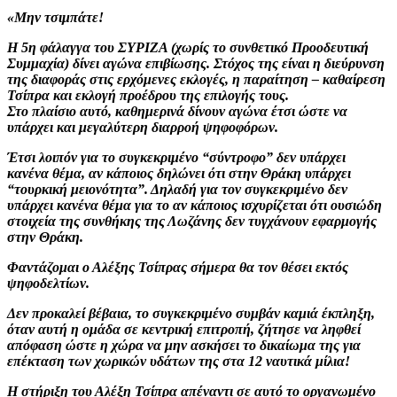
«Μην τσιμπάτε!
Η 5η φάλαγγα του ΣΥΡΙΖΑ (χωρίς το συνθετικό Προοδευτική
Συμμαχία) δίνει αγώνα επιβίωσης. Στόχος της είναι η διεύρυνση
της διαφοράς στις ερχόμενες εκλογές, η παραίτηση – καθαίρεση
Τσίπρα και εκλογή προέδρου της επιλογής τους.
Στο πλαίσιο αυτό, καθημερινά δίνουν αγώνα έτσι ώστε να
υπάρχει και μεγαλύτερη διαρροή ψηφοφόρων.
Έτσι λοιπόν για το συγκεκριμένο “σύντροφο” δεν υπάρχει
κανένα θέμα, αν κάποιος δηλώνει ότι στην Θράκη υπάρχει
“τουρκική μειονότητα”. Δηλαδή για τον συγκεκριμένο δεν
υπάρχει κανένα θέμα για το αν κάποιος ισχυρίζεται ότι ουσιώδη
στοιχεία της συνθήκης της Λωζάνης δεν τυγχάνουν εφαρμογής
στην Θράκη.
Φαντάζομαι ο Αλέξης Τσίπρας σήμερα θα τον θέσει εκτός
ψηφοδελτίων.
Δεν προκαλεί βέβαια, το συγκεκριμένο συμβάν καμιά έκπληξη,
όταν αυτή η ομάδα σε κεντρική επιτροπή, ζήτησε να ληφθεί
απόφαση ώστε η χώρα να μην ασκήσει το δικαίωμα της για
επέκταση των χωρικών υδάτων της στα 12 ναυτικά μίλια!
Η στήριξη του Αλέξη Τσίπρα απέναντι σε αυτό το οργανωμένο