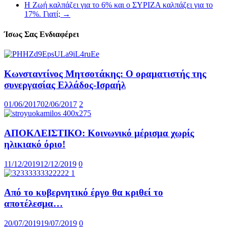
Η Ζωή καλπάζει για το 6% και ο ΣΥΡΙΖΑ καλπάζει για το
17%. Γιατί;
→
Ίσως Σας Ενδιαφέρει
Κωνσταντίνος Μητσοτάκης: Ο οραματιστής της
συνεργασίας Ελλάδος-Ισραήλ
01/06/2017
02/06/2017
2
ΑΠΟΚΛΕΙΣΤΙΚΟ: Κοινωνικό μέρισμα χωρίς
ηλικιακό όριο!
11/12/2019
12/12/2019
0
Από το κυβερνητικό έργο θα κριθεί το
αποτέλεσμα…
20/07/2019
19/07/2019
0