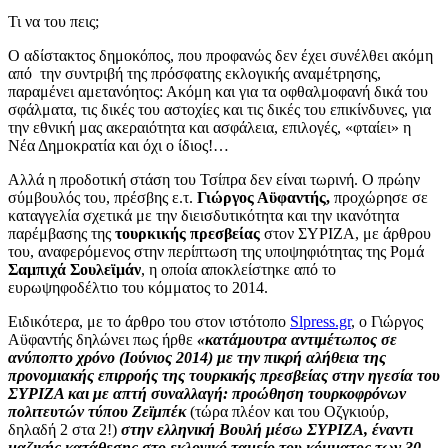
Τι να του πεις;
Ο αδίστακτος δημοκόπος, που προφανώς δεν έχει συνέλθει ακόμη
από την συντριβή της πρόσφατης εκλογικής αναμέτρησης,
παραμένει αμετανόητος: Ακόμη και για τα οφθαλμοφανή δικά του
σφάλματα, τις δικές του αστοχίες και τις δικές του επικίνδυνες, για
την εθνική μας ακεραιότητα και ασφάλεια, επιλογές, «φταίει» η
Νέα Δημοκρατία και όχι ο ίδιος!…
Αλλά η προδοτική στάση του Τσίπρα δεν είναι τωρινή. Ο
πρώην
σύμβουλός του, πρέσβης ε.τ.
Γιώργος Αϋφαντής,
προχώρησε σε
καταγγελία σχετικά με την διεισδυτικότητα και την ικανότητα
παρέμβασης της
τουρκικής πρεσβείας
στον ΣΥΡΙΖΑ, με άρθρου
του, αναφερόμενος στην περίπτωση της υποψηφιότητας της Ρομά
Σαμπιχά Σουλεϊμάν
, η οποία αποκλείστηκε από το
ευρωψηφοδέλτιο του κόμματος το 2014.
Ειδικότερα, με το άρθρο του στον ιστότοπο
Slpress.gr
, ο Γιώργος
Αϋφαντής δηλώνει πως ήρθε
«κατάμουτρα αντιμέτωπος σε
ανύποπτο χρόνο (Ιούνιος 2014) με την πικρή αλήθεια της
προνομιακής επιρροής της τουρκικής πρεσβείας στην ηγεσία του
ΣΥΡΙΖΑ και με απτή συναλλαγή: προώθηση τουρκοφρόνων
πολιτευτών τύπου Ζεϊμπέκ
(τώρα πλέον και του Οζγκιούρ,
δηλαδή 2 στα 2!)
στην ελληνική Βουλή μέσω ΣΥΡΙΖΑ, έναντι
μαζικής κατάθεσης στο εκλογικό ταμείο του κόμματος των 30-