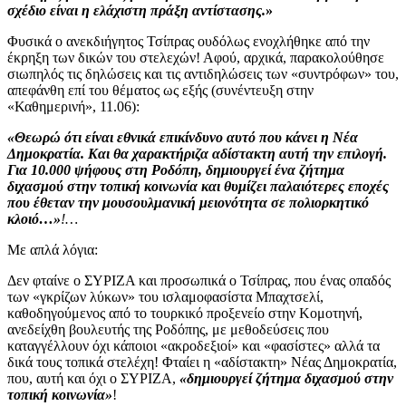
σχέδιο είναι η ελάχιστη πράξη αντίστασης.
»
Φυσικά ο ανεκδιήγητος Τσίπρας ουδόλως ενοχλήθηκε από την
έκρηξη των δικών του στελεχών!
Αφού, αρχικά, παρακολούθησε
σιωπηλός τις δηλώσεις και τις αντιδηλώσεις των «συντρόφων» του,
απεφάνθη επί του θέματος ως εξής (συνέντευξη στην
«Καθημερινή», 11.06):
«Θεωρώ ότι είναι εθνικά επικίνδυνο αυτό που κάνει η Νέα
Δημοκρατία. Και θα χαρακτήριζα αδίστακτη αυτή την επιλογή.
Για 10.000 ψήφους στη Ροδόπη, δημιουργεί ένα ζήτημα
διχασμού στην τοπική κοινωνία και θυμίζει παλαιότερες εποχές
που έθεταν την μουσουλμανική μειονότητα σε πολιορκητικό
κλοιό…»
!…
Με απλά λόγια:
Δεν φταίνε ο ΣΥΡΙΖΑ και προσωπικά ο Τσίπρας, που ένας οπαδός
των «γκρίζων λύκων» του ισλαμοφασίστα Μπαχτσελί,
καθοδηγούμενος από το τουρκικό προξενείο στην Κομοτηνή,
ανεδείχθη βουλευτής της Ροδόπης, με μεθοδεύσεις που
καταγγέλλουν όχι κάποιοι «ακροδεξιοί» και «φασίστες» αλλά τα
δικά τους τοπικά στελέχη! Φταίει η «αδίστακτη» Νέας Δημοκρατία,
που, αυτή και όχι ο ΣΥΡΙΖΑ,
«δημιουργεί ζήτημα διχασμού στην
τοπική κοινωνία»
!