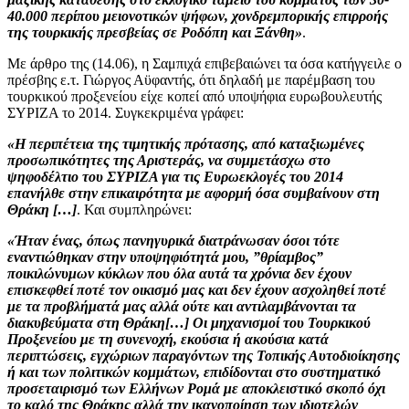
40.000 περίπου μειονοτικών ψήφων, χονδρεμπορικής επιρροής
της τουρκικής πρεσβείας σε Ροδόπη και Ξάνθη»
.
Με άρθρο της (14.06), η Σαμπιχά επιβεβαιώνει τα όσα κατήγγειλε ο
πρέσβης ε.τ. Γιώργος Αϋφαντής, ότι δηλαδή με παρέμβαση του
τουρκικού προξενείου είχε κοπεί από υποψήφια ευρωβουλευτής
ΣΥΡΙΖΑ το 2014. Συγκεκριμένα γράφει:
«Η περιπέτεια της τιμητικής πρότασης, από καταξιωμένες
προσωπικότητες της Αριστεράς, να συμμετάσχω στο
ψηφοδέλτιο του ΣΥΡΙΖΑ για τις Ευρωεκλογές του 2014
επανήλθε στην επικαιρότητα με αφορμή όσα συμβαίνουν στη
Θράκη […]
. Και συμπληρώνει:
«Ήταν ένας, όπως πανηγυρικά διατράνωσαν όσοι τότε
εναντιώθηκαν στην υποψηφιότητά μου, ”θρίαμβος”
ποικιλώνυμων κύκλων που όλα αυτά τα χρόνια δεν έχουν
επισκεφθεί ποτέ τον οικισμό μας και δεν έχουν ασχοληθεί ποτέ
με τα προβλήματά μας αλλά ούτε και αντιλαμβάνονται τα
διακυβεύματα στη Θράκη[…]
Οι μηχανισμοί του Τουρκικού
Προξενείου με τη συνενοχή, εκούσια ή ακούσια κατά
περιπτώσεις, εγχώριων παραγόντων της Τοπικής Αυτοδιοίκησης
ή και των πολιτικών κομμάτων, επιδίδονται στο συστηματικό
προσεταιρισμό των Ελλήνων Ρομά με αποκλειστικό σκοπό όχι
το καλό της Θράκης αλλά την ικανοποίηση των ιδιοτελών