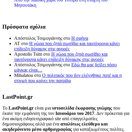
Μητσοτάκη
Πρόσφατα σχόλια
Απόστολος Τσιμογιάννης
στο
Η σφήνα
ΑΤ
στο
Η χώρα που ζητά σωσίβιο και ταυτόχρονα κάνει
επίδειξη δύναμης στις αγορές
Apostolis Tsim
στο
Η χώρα που ζητά σωσίβιο και
ταυτόχρονα κάνει επίδειξη δύναμης στις αγορές
Απόστολος Τσιμογιάννης
στο
Εδώ θα μας δείξει πόσο
μάγκας είναι…
Mihalatou
στο
Ο πολιτικός που δεν ελέγχθηκε ποτέ και η
στιγμή που κρίνει την πατρίδα
LastPoint.gr
To
LastPoint.gr
είναι μια
ιστοσελίδα έκφρασης γνώμης
που
έκανε την εμφάνιση της τον
Ιανουάριο του 2017
. Δεν πρόκειται για
ένα ακόμη ειδησεογραφικό site από επαγγελματίες
δημοσιογράφους αλλά για ένα
απολύτως ελεύθερο και
ακηδεμόνευτο μέσο αρθρογραφίας
για καταξιωμένους πολίτες.