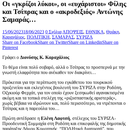
Οι «γκρίζοι λύκοι», οι «ευχάριστοι» Φίλης
και Τσίπρας και ο «ακροδεξιός» Αντώνης
Σαμαράς…
15/06/2023
18/06/2023
0 Σχόλια
ΑΠΟΨΕΙΣ
,
ΕΘΝΙΚΑ
,
Θράκη
,
Καραχάλιος
,
ΠΟΛΙΤΙΚΗ
,
ΣΑΜΑΡΑΣ
,
ΣΥΡΙΖΑ
Share on Facebook
Share on Twitter
Share on Linkedin
Share on
Pinterest
Γράφει ο
Διονύσης Κ. Καραχάλιος
Το θέμα είναι πολύ σοβαρό, αλλά ο Τσίπρας το προσπερνά με την
γνωστή ελαφρότητα που ανέκαθεν τον διακρίνει…
Πρόκειται για την περίπτωση του εγκάθετου του τουρκικού
προξενείου και εκλεγέντος βουλευτή του ΣΥΡΙΖΑ στην Ροδόπη,
Οζγκιούρ Φερχάτ, για τον οποίο έχουν ξεσηκωθεί αγανακτισμένα
ακόμη και τα τοπικά στελέχη της «ριζοσπαστικής αριστεράς»,
χωρίς βέβαια να ιδρώνουν και, πολύ περισσότερο, να ντρέπονται ο
Τσίπρας και η παρεούλα του…
Πρώτη αντέδρασε
η
Ελένη Λαφτσή
, στέλεχος του ΣΥΡΙΖΑ-
Προοδευτική Συμμαχία στη Ροδόπη και επικεφαλής της δημοτικής
παράταξης Δήμου Κομοτηνής “ΠΟΛΗτική Ανατροπή”, που