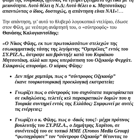
μειονότητα. Αυτό θέλει η Ν.Δ; Αυτό θέλει ο κ. Μητσοτάκης;
απαντώντας ο ίδιος, δυστυχώς, η απάντηση είναι ΝΑΙ»
!…
Την απάντηση, γι’ αυτό το θλιβερό λογοκοπικό ντελίριο, έδωσε
στον Φίλη, με νεότερη ανάρτησή του, ο «σύντροφός» του
Θανάσης Καλογιαντσίδης:
«Ο Νίκος Φίλης, εκ των πρωτοκλασάτων στελεχών της
εσωκομματικής τάσης της λεγόμενης “Ομπρέλας” εντός του
ΣΥ.ΡΙΖ.Α., άστραψε και βρόντηξε κατά του Κυριάκου
Μητσοτάκη, αλλά και προς υπεράσπιση του Οζγκιούρ Φερχάτ.
Ειλικρινώς απορούμε. Ο κύριος Φίλης:
Δεν πήρε χαμπάρι, πως ο “σύντροφος Οζγκιούρ”
έκανε τουρκοτουρκική προεκλογική εκστρατεία;
Γνωρίζει πως ο σύντροφός του συχνότατα παρευρίσκεται
σε εκδηλώσεις, τελετές κτλ παρακρατικών δομών που η
Τουρκία συντηρεί εντός της Ελλάδος; Συμφωνεί με αυτές
τις ενέργειες;
Γνωρίζει ο κ. Φίλης, πως ο -δικός τους!- μέχρι πρότινος
βουλευτής του ΣΥ.ΡΙΖ.Α., ο Δημήτρης Χαρίτου, σε
συνέντευξή του σε τοπικό ΜΜΕ (Xronos Media Group)
“φωτογράφισε” τον “σύντροφο Οζγκιούρ” θέτοντας το