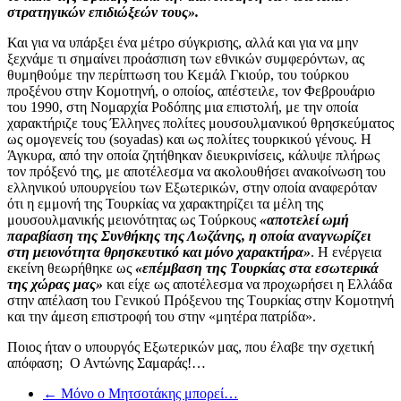
στρατηγικών επιδιώξεών τους».
Και για να υπάρξει ένα μέτρο σύγκρισης, αλλά και για να μην
ξεχνάμε τι σημαίνει προάσπιση των εθνικών συμφερόντων, ας
θυμηθούμε την περίπτωση του Κεμάλ Γκιούρ, του
τούρκου
προξένου στην Κομοτηνή, ο οποίος, απέστειλε, τον Φεβρουάριο
του 1990, στη Νομαρχία Ροδόπης μια επιστολή, με την οποία
χαρακτήριζε τους Έλληνες πολίτες μουσουλμανικού θρησκεύματος
ως ομογενείς του (soyadas) και ως πολίτες τουρκικού γένους. H
Άγκυρα, από την οποία ζητήθηκαν διευκρινίσεις, κάλυψε πλήρως
τον πρόξενό της, με αποτέλεσμα να ακολουθήσει ανακοίνωση του
ελληνικού υπουργείου των Εξωτερικών, στην οποία αναφερόταν
ότι η εμμονή της Τουρκίας να χαρακτηρίζει τα μέλη της
μουσουλμανικής μειονότητας ως Tούρκους
«αποτελεί ωμή
παραβίαση της Συνθήκης της Λωζάνης, η οποία αναγνωρίζει
στη μειονότητα θρησκευτικό και μόνο χαρακτήρα»
. H ενέργεια
εκείνη θεωρήθηκε ως
«επέμβαση της Tουρκίας στα εσωτερικά
της χώρας μας»
και είχε ως αποτέλεσμα να προχωρήσει η Eλλάδα
στην απέλαση του Γενικού Πρόξενου της Tουρκίας στην Kομοτηνή
και την άμεση επιστροφή του στην «μητέρα πατρίδα».
Ποιος ήταν ο υπουργός Εξωτερικών μας, που έλαβε την σχετική
απόφαση; Ο Αντώνης Σαμαράς!…
←
Μόνο ο Μητσοτάκης μπορεί…