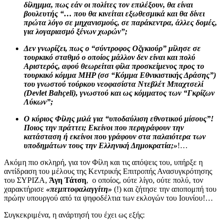
δίλημμα, πως εάν οι πολίτες τον επιλέξουν, θα είναι
βουλευτής “… που θα κινείται εξωθεσμικά και θα δίνει
πρώτα λόγο σε μηχανισμούς, σε παράκεντρα, άλλες δομές,
για λογαριασμό ξένων χωρών”;
Δεν γνωρίζει, πως ο “σύντροφος Οζγκιούρ” μίλησε σε
τουρκικό σταθμό ο οποίος μάλλον δεν είναι και πολύ
Αριστερός, αφού θεωρείται φίλα προσκείμενος προς το
τουρκικό κόμμα MHP (σσ “Κόμμα Εθνικιστικής Δράσης”)
του γνωστού τούρκου νεοφασίστα Ντεβλέτ Μπαχτσελί
(Devlet Bahçeli), γνωστού και ως κόμματος των “Γκρίζων
Λύκων”;
Ο κύριος Φίλης μιλά για “υποδαύλιση εθνοτικού μίσους”!
Ποιος την πράττει; Εκείνοι που περιγράφουν την
κατάσταση ή εκείνοι που γράφουν στα παλαιότερα των
υποδημάτων τους την Ελληνική Δημοκρατία;»
!…
Ακόμη πιο σκληρή, για τον Φίλη και τις απόψεις του, υπήρξε η
αντίδραση του μέλους της Κεντρικής Επιτροπής Ανασυγκρότησης
του ΣΥΡΙΖΑ,
Άγη Τάτση
, ο οποίος, ούτε λίγο, ούτε πολύ, τον
χαρακτήρισε
«πεμπτοφαλαγγίτη»
(!) και ζήτησε την αποπομπή του
πρώην υπουργού από τα ψηφοδέλτια των εκλογών του Ιουνίου!…
Συγκεκριμένα, η ανάρτησή του έχει ως εξής: