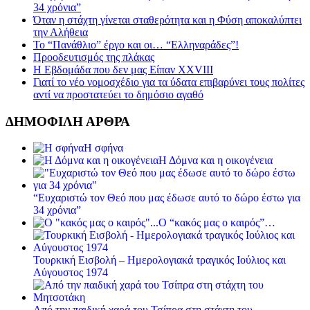
34 χρόνια”
Όταν η στάχτη γίνεται σταθερότητα και η Φύση αποκαλύπτει
την Αλήθεια
Το “Πανάθλιο” έργο και οι… “Ελληναράδες”!
Προοδευτισμός της πλάκας
Η Εβδομάδα που δεν μας Είπαν XXVIII
Γιατί το νέο νομοσχέδιο για τα ύδατα επιβαρύνει τους πολίτες
αντί να προστατεύει το δημόσιο αγαθό
ΔΗΜΟΦΙΛΗ ΑΡΘΡΑ
Η σφήνα
Η Δόμνα και η οικογένεια
“Ευχαριστώ τον Θεό που μας έδωσε αυτό το δώρο έστω για
34 χρόνια”
Ο “κακός μας ο καιρός”…
Τουρκική Εισβολή – Ημερολογιακά τραγικός Ιούλιος και
Αύγουστος 1974
Από την παιδική χαρά του Τσίπρα στη στάχτη του