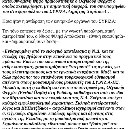
κατευθυνόμενη ψήφο πριμοδοτήθηκε ο Οζγκιούρ Φερχάτ ο
οποίος πλειοψήφησε, με σημαντική διαφορά, του συνυποψηφίου
του στο ψηφοδέλτιο του ΣΥΡΙΖΑ, Δημήτρη Χαρίτου»
!…
Ποια ήταν η αντίδραση των κεντρικών οργάνων του ΣΥΡΙΖΑ;
Τον τόνο έσπευσε να δώσει, με την γνωστή παραληρηματική
αμετροέπειά του, ο Νίκος Φίλης! Απολαύστε «εθνική ευαισθησία»
και «δημοκρατική συνείδηση»:
«Ενθαρρυμένη από το εκλογικό αποτέλεσμα η Ν.Δ. και τα
στελέχη της βγάζουν στην επιφάνεια το πραγματικό τους
πρόσωπο. Εκείνο του κοινωνικού αυτοματισμού και της
ανθρωποφαγίας, χαρακτηρίζοντας ”ντεμοντέ” τις αγωνίες για
τους πλειστηριασμούς και τα εργατικά ατυχήματα.
Μαζί, και το
άλλο πρόσωπο: του επικίνδυνου τουρκοφαγικού εθνικισμού
απέναντι στους μουσουλμάνους βουλευτές του ΣΥ.ΡΙΖ.Α-ΠΣ.
Μάλιστα, αυτή η επίθεση απέναντι στο σύντροφό μας Οζγκιούρ
Φερχάτ (Ferhat Özgür) στη Ροδόπη, καθοδηγείται από τον ίδιο
τον Μητσοτάκη και τον εκπρόσωπο της Ν.Δ. Σκέρτσο και έχει
καθαρά εμφυλιοπολεμικό χαρακτήρα. Σκληρά αντιδραστικός
λόγος και ΚΥΠατζίδικοι – ασφαλίτικοι ισχυρισμοί απέναντι στον
σ. Οζγκιούρ, σημαίνουν επιδίωξη κρίσης και όξυνσης στις
σχέσεις της Ελλάδας με τη μουσουλμανική μειονότητα.
Σημαίνουν υποδαύλιση εθνοτικού μίσους και ”βούτυρο” στο
ψωμί της τουρκικής ηγεσίας να εγείρει ζητήματα σχετικά με τη