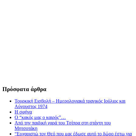
Πρόσφατα άρθρα
Τουρκική Εισβολή – Ημερολογιακά τραγικός Ιούλιος και
Αύγουστος 1974
Η σφήνα
Ο “κακός μας ο καιρός”…
Από την παιδική χαρά του Τσίπρα στη στάχτη του
Μητσοτάκη
“Ευχαριστώ τον Θεό που μας έδωσε αυτό το δώρο έστω για