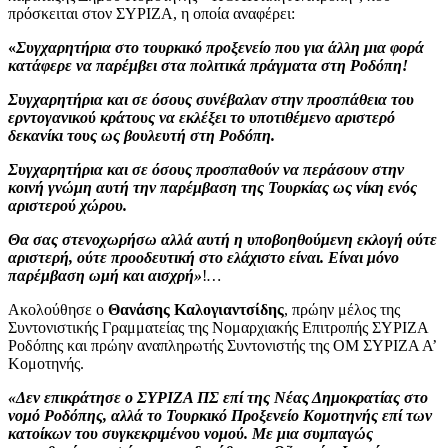
πρόσκειται στον ΣΥΡΙΖΑ, η οποία αναφέρει:
«
Συγχαρητήρια στο τουρκικό προξενείο που για άλλη μια φορά
κατάφερε να παρέμβει στα πολιτικά πράγματα στη Ροδόπη!
Συγχαρητήρια και σε όσους συνέβαλαν στην προσπάθεια του
ερντογανικού κράτους να εκλέξει το υποτιθέμενο αριστερό
δεκανίκι τους ως βουλευτή στη Ροδόπη.
Συγχαρητήρια και σε όσους προσπαθούν να περάσουν στην
κοινή γνώμη αυτή την παρέμβαση της Τουρκίας ως νίκη ενός
αριστερού χώρου.
Θα σας στενοχωρήσω αλλά αυτή η υποβοηθούμενη εκλογή ούτε
αριστερή, ούτε προοδευτική στο ελάχιστο είναι. Είναι μόνο
παρέμβαση ωμή και αισχρή»
!
…
Ακολούθησε
ο
Θανάσης Καλογιαντσίδης
, πρώην μέλος της
Συντονιστικής Γραμματείας της Νομαρχιακής Επιτροπής ΣΥΡΙΖΑ
Ροδόπης και πρώην αναπληρωτής Συντονιστής της ΟΜ ΣΥΡΙΖΑ Α’
Κομοτηνής.
«Δεν επικράτησε ο ΣΥΡΙΖΑ ΠΣ επί της Νέας Δημοκρατίας στο
νομό Ροδόπης, αλλά το Τουρκικό Προξενείο Κομοτηνής επί των
κατοίκων του συγκεκριμένου νομού. Με μια συμπαγώς