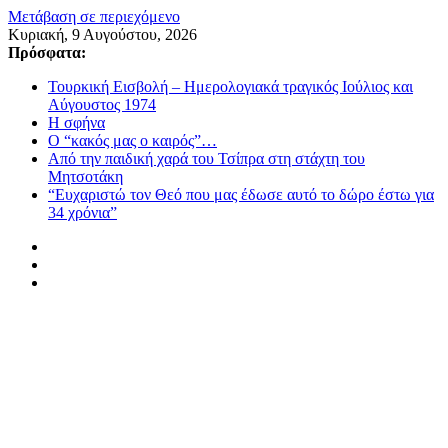
Μετάβαση σε περιεχόμενο
Κυριακή, 9 Αυγούστου, 2026
Πρόσφατα:
Τουρκική Εισβολή – Ημερολογιακά τραγικός Ιούλιος και
Αύγουστος 1974
Η σφήνα
Ο “κακός μας ο καιρός”…
Από την παιδική χαρά του Τσίπρα στη στάχτη του
Μητσοτάκη
“Ευχαριστώ τον Θεό που μας έδωσε αυτό το δώρο έστω για
34 χρόνια”