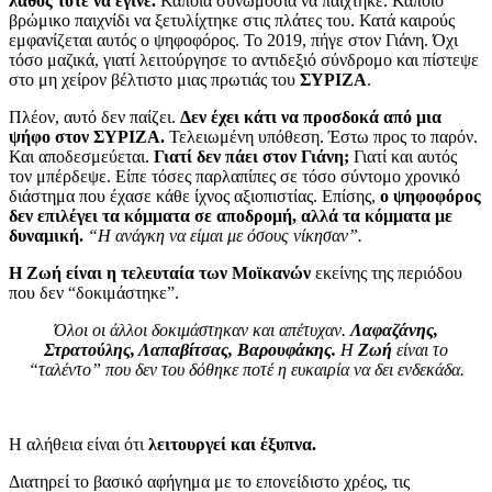
λάθος τότε να έγινε.
Κάποια συνωμοσία να παίχτηκε. Κάποιο
βρώμικο παιχνίδι να ξετυλίχτηκε στις πλάτες του. Κατά καιρούς
εμφανίζεται αυτός ο ψηφοφόρος. Το 2019, πήγε στον Γιάνη. Όχι
τόσο μαζικά, γιατί λειτούργησε το αντιδεξιό σύνδρομο και πίστεψε
στο μη χείρον βέλτιστο μιας πρωτιάς του
ΣΥΡΙΖΑ
.
Πλέον, αυτό δεν παίζει.
Δεν έχει κάτι να προσδοκά από μια
ψήφο στον ΣΥΡΙΖΑ.
Τελειωμένη υπόθεση. Έστω προς το παρόν.
Και αποδεσμεύεται.
Γιατί δεν πάει στον Γιάνη;
Γιατί και αυτός
τον μπέρδεψε. Είπε τόσες παρλαπίπες σε τόσο σύντομο χρονικό
διάστημα που έχασε κάθε ίχνος αξιοπιστίας. Επίσης,
ο ψηφοφόρος
δεν επιλέγει τα κόμματα σε αποδρομή, αλλά τα κόμματα με
δυναμική.
“Η ανάγκη να είμαι με όσους νίκησαν”.
Η Ζωή είναι η τελευταία των Μοϊκανών
εκείνης της περιόδου
που δεν “δοκιμάστηκε”.
Όλοι οι άλλοι δοκιμάστηκαν και απέτυχαν.
Λαφαζάνης,
Στρατούλης, Λαπαβίτσας, Βαρουφάκης.
Η
Ζωή
είναι το
“ταλέντο” που δεν του δόθηκε ποτέ η ευκαιρία να δει ενδεκάδα.
Η αλήθεια είναι ότι
λειτουργεί και έξυπνα.
Διατηρεί το βασικό αφήγημα με το επονείδιστο χρέος, τις