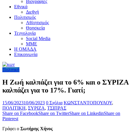
Βιογραφίες
Εθνικά
Διεθνή
Πολιτισμός
Αθλητισμός
Θρησκεία
Τεχνολογία
Social Media
ΜΜΕ
Η ΟΜΑΔΑ
Επικοινωνία
Πολιτική
Η Ζωή καλπάζει για το 6% και ο ΣΥΡΙΖΑ
καλπάζει για το 17%. Γιατί;
15/06/2023
10/06/2023
0 Σχόλια
ΚΩΝΣΤΑΝΤΟΠΟΥΛΟΥ
,
ΠΟΛΙΤΙΚΗ
,
ΣΥΡΙΖΑ
,
ΤΣΙΠΡΑΣ
Share on Facebook
Share on Twitter
Share on Linkedin
Share on
Pinterest
Γράφει ο
Σωτήρης Χήνος