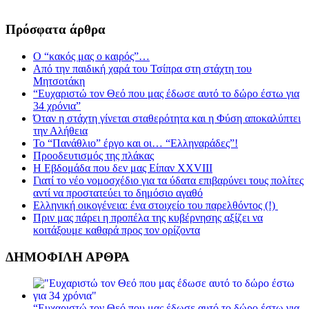
Πρόσφατα άρθρα
Ο “κακός μας ο καιρός”…
Από την παιδική χαρά του Τσίπρα στη στάχτη του
Μητσοτάκη
“Ευχαριστώ τον Θεό που μας έδωσε αυτό το δώρο έστω για
34 χρόνια”
Όταν η στάχτη γίνεται σταθερότητα και η Φύση αποκαλύπτει
την Αλήθεια
Το “Πανάθλιο” έργο και οι… “Ελληναράδες”!
Προοδευτισμός της πλάκας
Η Εβδομάδα που δεν μας Είπαν XXVIII
Γιατί το νέο νομοσχέδιο για τα ύδατα επιβαρύνει τους πολίτες
αντί να προστατεύει το δημόσιο αγαθό
Ελληνική οικογένεια: ένα στοιχείο του παρελθόντος (!)
Πριν μας πάρει η προπέλα της κυβέρνησης αξίζει να
κοιτάξουμε καθαρά προς τον ορίζοντα
ΔΗΜΟΦΙΛΗ ΑΡΘΡΑ
“Ευχαριστώ τον Θεό που μας έδωσε αυτό το δώρο έστω για