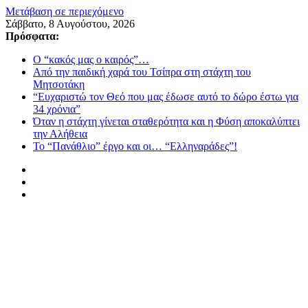
Μετάβαση σε περιεχόμενο
Σάββατο, 8 Αυγούστου, 2026
Πρόσφατα:
Ο “κακός μας ο καιρός”…
Από την παιδική χαρά του Τσίπρα στη στάχτη του
Μητσοτάκη
“Ευχαριστώ τον Θεό που μας έδωσε αυτό το δώρο έστω για
34 χρόνια”
Όταν η στάχτη γίνεται σταθερότητα και η Φύση αποκαλύπτει
την Αλήθεια
Το “Πανάθλιο” έργο και οι… “Ελληναράδες”!