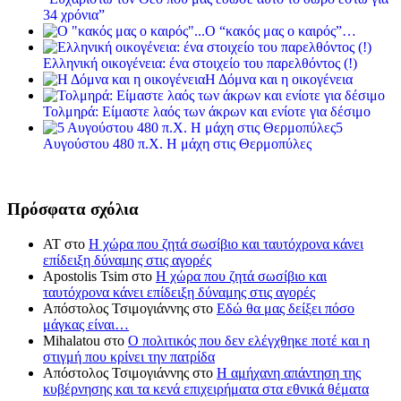
34 χρόνια”
Ο “κακός μας ο καιρός”…
Ελληνική οικογένεια: ένα στοιχείο του παρελθόντος (!)
Η Δόμνα και η οικογένεια
Τολμηρά: Είμαστε λαός των άκρων και ενίοτε για δέσιμο
5
Αυγούστου 480 π.Χ. Η μάχη στις Θερμοπύλες
Πρόσφατα σχόλια
ΑΤ
στο
Η χώρα που ζητά σωσίβιο και ταυτόχρονα κάνει
επίδειξη δύναμης στις αγορές
Apostolis Tsim
στο
Η χώρα που ζητά σωσίβιο και
ταυτόχρονα κάνει επίδειξη δύναμης στις αγορές
Απόστολος Τσιμογιάννης
στο
Εδώ θα μας δείξει πόσο
μάγκας είναι…
Mihalatou
στο
Ο πολιτικός που δεν ελέγχθηκε ποτέ και η
στιγμή που κρίνει την πατρίδα
Απόστολος Τσιμογιάννης
στο
Η αμήχανη απάντηση της
κυβέρνησης και τα κενά επιχειρήματα στα εθνικά θέματα