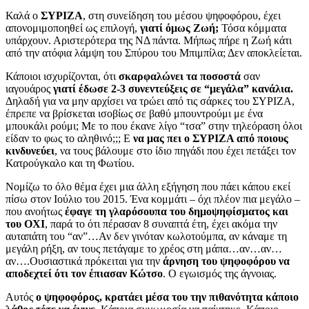
Καλά ο
ΣΥΡΙΖΑ
, στη συνείδηση του μέσου ψηφοφόρου, έχει
απονομιμοποηθεί ως επιλογή,
γιατί όμως Ζωή;
Τόσα κόμματα
υπάρχουν. Αριστερότερα της ΝΔ πάντα. Μήπως πήρε η Ζωή κάτι
από την ατόφια λάμψη του Σπύρου του Μπιμπίλα; Δεν αποκλείεται.
Κάποιοι ισχυρίζονται, ότι
σκαρφαλώνει τα ποσοστά
σαν
ιαγουάρος
γιατί έδωσε 2-3 συνεντεύξεις σε “μεγάλα” κανάλια.
Δηλαδή για να μην αρχίσει να τρώει από τις σάρκες του ΣΥΡΙΖΑ,
έπρεπε να βρίσκεται ισοβίως σε βαθύ μπουντρούμι με ένα
μπουκάλι ρούμι; Με το που έκανε λίγο “τσα” στην τηλεόραση όλοι
είδαν το φως το αληθινό;;; Ε
να μας πει ο ΣΥΡΙΖΑ από ποιους
κινδυνεύει
, να τους βάλουμε στο ίδιο πηγάδι που έχει πετάξει τον
Κατρούγκαλο και τη Φωτίου.
Νομίζω το όλο θέμα έχει μια άλλη εξήγηση που πάει κάπου εκεί
πίσω στον Ιούλιο του 2015. Ένα κομμάτι – όχι πλέον πια μεγάλο –
που ανοήτως
έφαγε τη γλαρόσουπα του δημοψηφίσματος και
του ΟΧΙ
, παρά το ότι πέρασαν 8 συναπτά έτη, έχει ακόμα την
αυταπάτη του “αν”…Αν δεν γινόταν κωλοτούμπα, αν κάναμε τη
μεγάλη ρήξη, αν τους πετάγαμε το χρέος στη μάπα…αν…αν…
αν….Ουσιαστικά πρόκειται για την
άρνηση του ψηφοφόρου να
αποδεχτεί ότι τον έπιασαν Κώτσο
. Ο εγωισμός της άγνοιας.
Αυτός
ο ψηφοφόρος, κρατάει μέσα του την πιθανότητα κάποιο