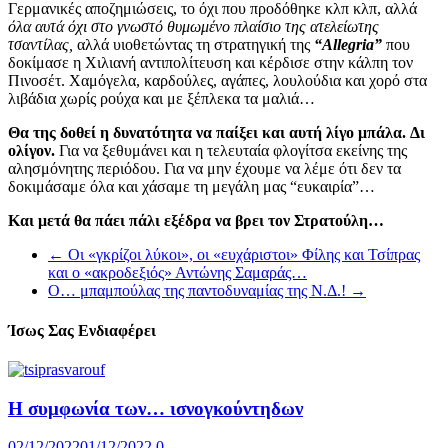
Γερμανικές αποζημιώσεις, το όχι που προδόθηκε κλπ κλπ, αλλά
όλα αυτά όχι στο γνωστό θυμωμένο πλαίσιο της ατελείωτης
τσαντίλας,
αλλά υιοθετώντας τη στρατηγική της
“Allegria”
που
δοκίμασε η Χιλιανή αντιπολίτευση και κέρδισε στην κάλπη τον
Πινοσέτ. Χαμόγελα, καρδούλες, αγάπες, λουλούδια και χορό στα
λιβάδια χωρίς ρούχα και με ξέπλεκα τα μαλιά…
Θα της δοθεί η δυνατότητα να παίξει και αυτή λίγο μπάλα.
Δι
ολίγον.
Για να ξεθυμάνει και η τελευταία φλογίτσα εκείνης της
αλησμόνητης περιόδου. Για να μην έχουμε να λέμε ότι δεν τα
δοκιμάσαμε όλα και χάσαμε τη μεγάλη μας “ευκαιρία”…
Και μετά θα πάει πάλι εξέδρα να βρει τον Στρατούλη…
←
Οι «γκρίζοι λύκοι», οι «ευχάριστοι» Φίλης και Τσίπρας
και ο «ακροδεξιός» Αντώνης Σαμαράς…
Ο… μπαμπούλας της παντοδυναμίας της Ν.Δ.!
→
Ίσως Σας Ενδιαφέρει
Η συμφωνία των… ισνογκούντηδων
02/12/2022
01/12/2022
0