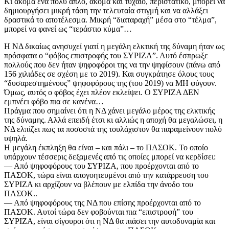
Κι ακόμα ένα πολύ απλό, ακόμα και τυχαίο, περιστατικό, μπορεί να
δημιουργήσει μικρή τάση την τελευταία στιγμή και να αλλάξει
δραστικά το αποτέλεσμα. Μικρή “διαταραχή” μέσα στο “τέλμα”,
μπορεί να φανεί ως “τεράστιο κύμα”…
Η ΝΔ δικαίως ανησυχεί γιατί η μεγάλη ελκτική της δύναμη ήταν ως
πρόσφατα ο “φόβος επιστροφής του ΣΥΡΙΖΑ”. Αυτό έσπρωξε
πολλούς που δεν ήταν ψηφοφόροι της να την ψηφίσουν (πάνω από
156 χιλιάδες σε σχέση με το 2019). Και συγκράτησε όλους τους
“δυσαρεστημένους” ψηφοφόρους της (του 2019) να ΜΗ φύγουν.
Όμως, αυτός ο φόβος έχει πλέον εκλείψει. Ο ΣΥΡΙΖΑ ΔΕΝ
εμπνέει φόβο πια σε κανένα…
Πράγμα που σημαίνει ότι η ΝΔ χάνει μεγάλο μέρος της ελκτικής
της δύναμης. Αλλά επειδή έτσι κι αλλιώς η αποχή θα μεγαλώσει, η
ΝΔ ελπίζει πως τα ποσοστά της τουλάχιστον θα παραμείνουν πολύ
υψηλά.
Η μεγάλη έκπληξη θα είναι – και πάλι – το ΠΑΣΟΚ. Το οποίο
υπάρχουν τέσσερις δεξαμενές από τις οποίες μπορεί να κερδίσει:
— Από ψηφοφόρους του ΣΥΡΙΖΑ, που προέρχονται από το
ΠΑΣΟΚ, τώρα είναι απογοητευμένοι από την κατάρρευση του
ΣΥΡΙΖΑ κι αρχίζουν να βλέπουν με ελπίδα την άνοδο του
ΠΑΣΟΚ..
— Από ψηφοφόρους της ΝΔ που επίσης προέρχονται από το
ΠΑΣΟΚ. Αυτοί τώρα δεν φοβούνται πια “επιστροφή” του
ΣΥΡΙΖΑ, είναι σίγουροι ότι η ΝΔ θα πιάσει την αυτοδυναμία και