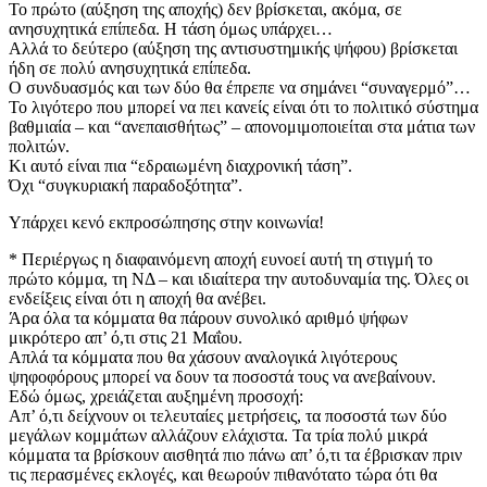
Το πρώτο (αύξηση της αποχής) δεν βρίσκεται, ακόμα, σε
ανησυχητικά επίπεδα. Η τάση όμως υπάρχει…
Αλλά το δεύτερο (αύξηση της αντισυστημικής ψήφου) βρίσκεται
ήδη σε πολύ ανησυχητικά επίπεδα.
Ο συνδυασμός και των δύο θα έπρεπε να σημάνει “συναγερμό”…
Το λιγότερο που μπορεί να πει κανείς είναι ότι το πολιτικό σύστημα
βαθμιαία – και “ανεπαισθήτως” – απονομιμοποιείται στα μάτια των
πολιτών.
Κι αυτό είναι πια “εδραιωμένη διαχρονική τάση”.
Όχι “συγκυριακή παραδοξότητα”.
Υπάρχει κενό εκπροσώπησης στην κοινωνία!
* Περιέργως η διαφαινόμενη αποχή ευνοεί αυτή τη στιγμή το
πρώτο κόμμα, τη ΝΔ – και ιδιαίτερα την αυτοδυναμία της. Όλες οι
ενδείξεις είναι ότι η αποχή θα ανέβει.
Άρα όλα τα κόμματα θα πάρουν συνολικό αριθμό ψήφων
μικρότερο απ’ ό,τι στις 21 Μαΐου.
Απλά τα κόμματα που θα χάσουν αναλογικά λιγότερους
ψηφοφόρους μπορεί να δουν τα ποσοστά τους να ανεβαίνουν.
Εδώ όμως, χρειάζεται αυξημένη προσοχή:
Απ’ ό,τι δείχνουν οι τελευταίες μετρήσεις, τα ποσοστά των δύο
μεγάλων κομμάτων αλλάζουν ελάχιστα. Τα τρία πολύ μικρά
κόμματα τα βρίσκουν αισθητά πιο πάνω απ’ ό,τι τα έβρισκαν πριν
τις περασμένες εκλογές, και θεωρούν πιθανότατο τώρα ότι θα