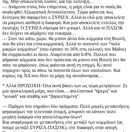
της. Μην αποκλείεται λοιπόν, και την έκπληξη…
— Ανάμεσα στους δύο επόμενους, η μάχη είναι για το ποιός θα
αναδειχθεί Αξιωματική Αντιπολίτευση. Τώρα φαίνεται πως
δεύτερος θα παραμείνει ο ΣΥΡΙΖΑ. Αλλά κι εδώ μην αποκλείετε
να μικρύνει αισθητά η διαφορά. Και μην αποκλείετε εντελώς την
έκπληξη. Ο ΣΥΡΙΖΑ σίγουρα δεν μπορεί. Αλλά και το ΠΑΣΟΚ
δεν δείχνει να αδράχνει την ευκαιρία…
— Στον πιο κάτω χώρο, θα μπουν άλλα δύο κόμματα στη Βουλή,
που θα γίνει πια επτα-κομματική. Αλλά το ποσοστό των “πολύ
μικρών κομμάτων” (που έφτασε το 16% στις εκλογές του Μαΐου)
θα συρρικνωθεί κι άλλο. Αναμένεται από 6-8%. Πολλοί που
ψήφισαν κόμματα που δεν πρόκειται να μπουν στη Βουλή δεν θα
πάνε να ψηφίσουν, όπως φαίνεται αυτή τη στιγμή. Κι αυτό
σπρώχνει προς τα πάνω τα ποσοστά όλων των υπολοίπων. Και
κυρίως της ΝΔ που δίνει τη μάχη της αυτοδυναμίας…
* Αλλά ΠΡΟΣΟΧΗ: Όλα αυτά βάσει των ως τώρα μετρήσεων. Σε
μια προεκλογική μάχη, που είναι… απελπιστικά “ήρεμη” και
“κουφή” και απαθής και “βαριεστημένη”.
— Πράγμα που σημαίνει δύο πράγματα: Πολύ μικρές μετακινήσεις
ψηφοφόρων την τελευταία στιγμή, μπορούν να κάνουν πολύ
μεγάλη διαφορά στα αποτελέσματα όλων!
Και αναφέρομαι σε μετακινήσεις είτε μεταξύ των κομμάτων (ας
πούμε μεταξύ ΣΥΡΙΖΑ-ΠΑΣΟΚ), είτε διαφορές στην αποχή.