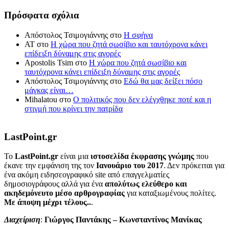
Πρόσφατα σχόλια
Απόστολος Τσιμογιάννης
στο
Η σφήνα
ΑΤ
στο
Η χώρα που ζητά σωσίβιο και ταυτόχρονα κάνει
επίδειξη δύναμης στις αγορές
Apostolis Tsim
στο
Η χώρα που ζητά σωσίβιο και
ταυτόχρονα κάνει επίδειξη δύναμης στις αγορές
Απόστολος Τσιμογιάννης
στο
Εδώ θα μας δείξει πόσο
μάγκας είναι…
Mihalatou
στο
Ο πολιτικός που δεν ελέγχθηκε ποτέ και η
στιγμή που κρίνει την πατρίδα
LastPoint.gr
To
LastPoint.gr
είναι μια
ιστοσελίδα έκφρασης γνώμης
που
έκανε την εμφάνιση της τον
Ιανουάριο του 2017
. Δεν πρόκειται για
ένα ακόμη ειδησεογραφικό site από επαγγελματίες
δημοσιογράφους αλλά για ένα
απολύτως ελεύθερο και
ακηδεμόνευτο μέσο αρθρογραφίας
για καταξιωμένους πολίτες.
Με άποψη μέχρι τέλους..
.
Διαχείριση
:
Γιώργος Παντάκης – Κωνσταντίνος Μανίκας