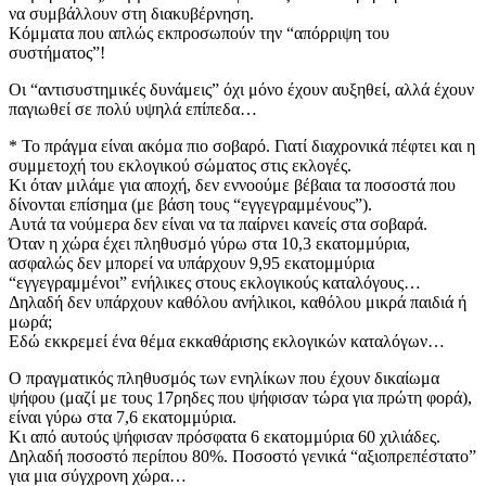
να συμβάλλουν στη διακυβέρνηση.
Κόμματα που απλώς εκπροσωπούν την “απόρριψη του
συστήματος”!
Οι “αντισυστημικές δυνάμεις” όχι μόνο έχουν αυξηθεί, αλλά έχουν
παγιωθεί σε πολύ υψηλά επίπεδα…
* Το πράγμα είναι ακόμα πιο σοβαρό. Γιατί διαχρονικά πέφτει και η
συμμετοχή του εκλογικού σώματος στις εκλογές.
Κι όταν μιλάμε για αποχή, δεν εννοούμε βέβαια τα ποσοστά που
δίνονται επίσημα (με βάση τους “εγγεγραμμένους”).
Αυτά τα νούμερα δεν είναι να τα παίρνει κανείς στα σοβαρά.
Όταν η χώρα έχει πληθυσμό γύρω στα 10,3 εκατομμύρια,
ασφαλώς δεν μπορεί να υπάρχουν 9,95 εκατομμύρια
“εγγεγραμμένοι” ενήλικες στους εκλογικούς καταλόγους…
Δηλαδή δεν υπάρχουν καθόλου ανήλικοι, καθόλου μικρά παιδιά ή
μωρά;
Εδώ εκκρεμεί ένα θέμα εκκαθάρισης εκλογικών καταλόγων…
Ο πραγματικός πληθυσμός των ενηλίκων που έχουν δικαίωμα
ψήφου (μαζί με τους 17ρηδες που ψήφισαν τώρα για πρώτη φορά),
είναι γύρω στα 7,6 εκατομμύρια.
Κι από αυτούς ψήφισαν πρόσφατα 6 εκατομμύρια 60 χιλιάδες.
Δηλαδή ποσοστό περίπου 80%. Ποσοστό γενικά “αξιοπρεπέστατο”
για μια σύγχρονη χώρα…