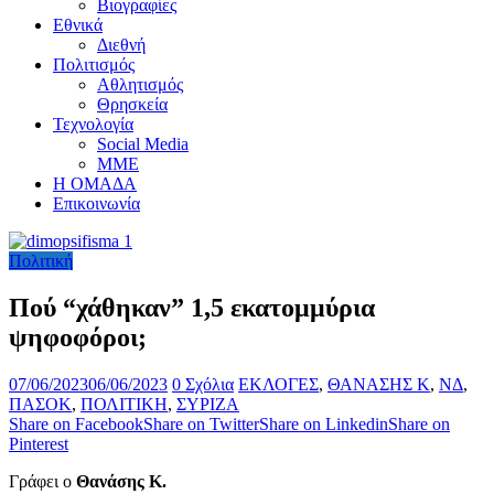
Βιογραφίες
Εθνικά
Διεθνή
Πολιτισμός
Αθλητισμός
Θρησκεία
Τεχνολογία
Social Media
ΜΜΕ
Η ΟΜΑΔΑ
Επικοινωνία
Πολιτική
Πού “χάθηκαν” 1,5 εκατομμύρια
ψηφοφόροι;
07/06/2023
06/06/2023
0 Σχόλια
ΕΚΛΟΓΕΣ
,
ΘΑΝΑΣΗΣ Κ
,
ΝΔ
,
ΠΑΣΟΚ
,
ΠΟΛΙΤΙΚΗ
,
ΣΥΡΙΖΑ
Share on Facebook
Share on Twitter
Share on Linkedin
Share on
Pinterest
Γράφει ο
Θανάσης Κ.