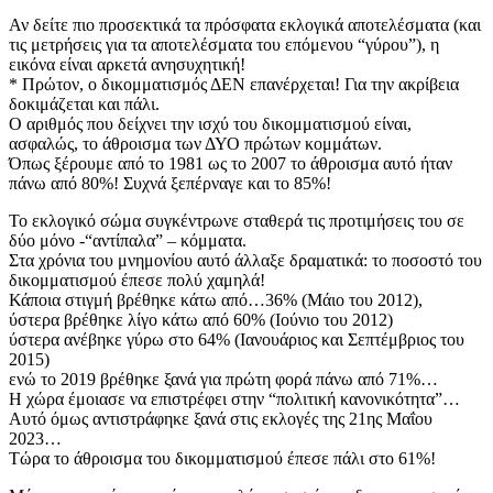
Αν δείτε πιο προσεκτικά τα πρόσφατα εκλογικά αποτελέσματα (και
τις μετρήσεις για τα αποτελέσματα του επόμενου “γύρου”), η
εικόνα είναι αρκετά ανησυχητική!
* Πρώτον, ο δικομματισμός ΔΕΝ επανέρχεται! Για την ακρίβεια
δοκιμάζεται και πάλι.
Ο αριθμός που δείχνει την ισχύ του δικομματισμού είναι,
ασφαλώς, το άθροισμα των ΔΥΟ πρώτων κομμάτων.
Όπως ξέρουμε από το 1981 ως το 2007 το άθροισμα αυτό ήταν
πάνω από 80%! Συχνά ξεπέρναγε και το 85%!
Το εκλογικό σώμα συγκέντρωνε σταθερά τις προτιμήσεις του σε
δύο μόνο -“αντίπαλα” – κόμματα.
Στα χρόνια του μνημονίου αυτό άλλαξε δραματικά: το ποσοστό του
δικομματισμού έπεσε πολύ χαμηλά!
Κάποια στιγμή βρέθηκε κάτω από…36% (Μάιο του 2012),
ύστερα βρέθηκε λίγο κάτω από 60% (Ιούνιο του 2012)
ύστερα ανέβηκε γύρω στο 64% (Ιανουάριος και Σεπτέμβριος του
2015)
ενώ το 2019 βρέθηκε ξανά για πρώτη φορά πάνω από 71%…
Η χώρα έμοιασε να επιστρέφει στην “πολιτική κανονικότητα”…
Αυτό όμως αντιστράφηκε ξανά στις εκλογές της 21ης Μαΐου
2023…
Τώρα το άθροισμα του δικομματισμού έπεσε πάλι στο 61%!