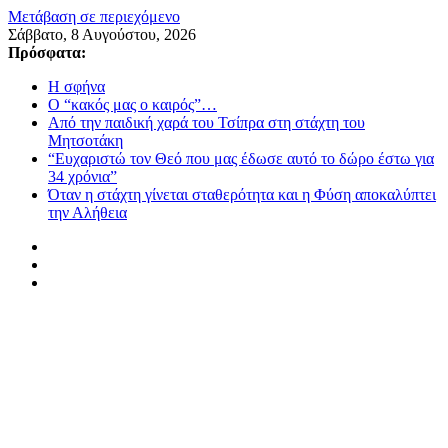
Μετάβαση σε περιεχόμενο
Σάββατο, 8 Αυγούστου, 2026
Πρόσφατα:
Η σφήνα
Ο “κακός μας ο καιρός”…
Από την παιδική χαρά του Τσίπρα στη στάχτη του
Μητσοτάκη
“Ευχαριστώ τον Θεό που μας έδωσε αυτό το δώρο έστω για
34 χρόνια”
Όταν η στάχτη γίνεται σταθερότητα και η Φύση αποκαλύπτει
την Αλήθεια