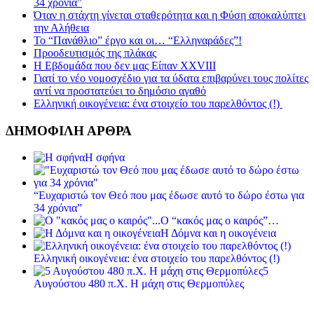
34 χρόνια”
Όταν η στάχτη γίνεται σταθερότητα και η Φύση αποκαλύπτει
την Αλήθεια
Το “Πανάθλιο” έργο και οι… “Ελληναράδες”!
Προοδευτισμός της πλάκας
Η Εβδομάδα που δεν μας Είπαν XXVIII
Γιατί το νέο νομοσχέδιο για τα ύδατα επιβαρύνει τους πολίτες
αντί να προστατεύει το δημόσιο αγαθό
Ελληνική οικογένεια: ένα στοιχείο του παρελθόντος (!)
ΔΗΜΟΦΙΛΗ ΑΡΘΡΑ
Η σφήνα
“Ευχαριστώ τον Θεό που μας έδωσε αυτό το δώρο έστω για
34 χρόνια”
Ο “κακός μας ο καιρός”…
Η Δόμνα και η οικογένεια
Ελληνική οικογένεια: ένα στοιχείο του παρελθόντος (!)
5
Αυγούστου 480 π.Χ. Η μάχη στις Θερμοπύλες