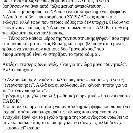
σκέφτονται ίσως να επιστρέψουν στο ΠΑΣΟΚ για να το
βοηθήσουν να βγει αυτό “αξιωματική αντιπολίτευση”.
— Από ψηφοφόρους της ΝΔ που είναι δυσαρεστημένοι, ψήφισαν
ΝΔ από το φόβο “επιστροφής του ΣΥΡΙΖΑ” στις πρόσφατες
εκλογές, αλλά τώρα που τέτοιος φόβος πια δεν υπάρχει, θέλουν να
“κοντύνουν” κάπως τη ΝΔ και να σπρώξουν το ΠΑΣΟΚ στη θέση
της αξιωματικής αντιπολίτευσης.
— Τέλος από κάποιο μέρος της “αντισυστημικής ψήφου” που πήγε
στα μικρά κόμματα εκτός Βουλής και τώρα βλέπουν ότι ο μόνος
τρόπος να χτυπήσουν και τους δύο “μονομάχους” του
δικομματισμού είναι να στηρίξουν το τρίτο κόμμα…
Αυτές οι τέσσερις δεξαμενές, είναι για την ώρα μόνο “δυνητικές”.
Αλλά υπάρχουν.
Ο Ανδρουλάκης δεν κάνει πολλά πράγματα – ακόμα – για να τις
“ενεργοποιήσει”. Αλλά και οι υπόλοιποι δεν κάνουν τίποτα για να
τις “στεγανοποιήσουν”.
Πράγματι, η μεγάλη έκπληξη – θετική ή αρνητική – θα είναι από το
ΠΑΣΟΚ!
Στο μεταξύ υπάρχει η τάση για αντισυστημική ψήφο που παραμένει
ισχυρή, η τάση για αποχή από τις εκλογές που αναμένεται να
ενισχυθεί ξανά και το μεγάλο τμήμα της κοινωνίας που νοιώθει να
μην εκπροσωπείται, το οποίο μεγαλώνει συνεχώς, αλλά δεν έχει
“εκφραστεί” ακόμα.