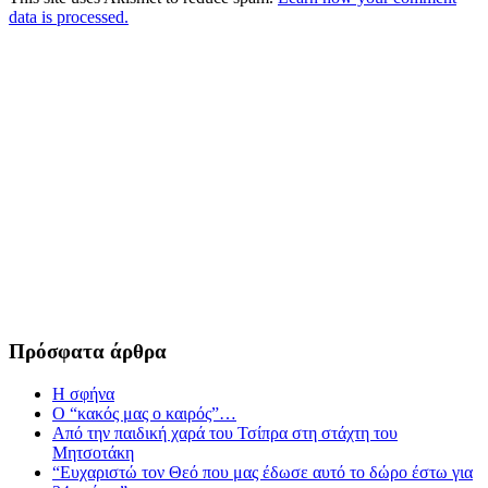
data is processed.
Πρόσφατα άρθρα
Η σφήνα
Ο “κακός μας ο καιρός”…
Από την παιδική χαρά του Τσίπρα στη στάχτη του
Μητσοτάκη
“Ευχαριστώ τον Θεό που μας έδωσε αυτό το δώρο έστω για