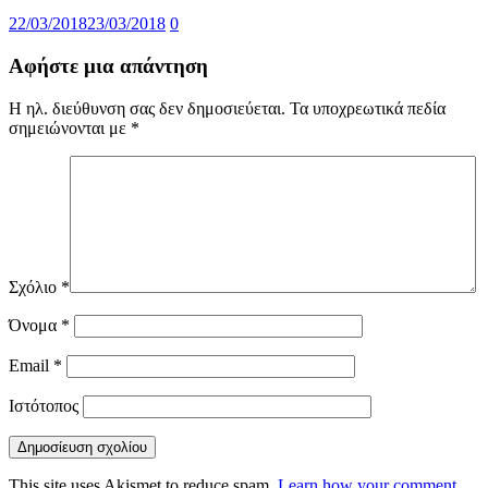
22/03/2018
23/03/2018
0
Αφήστε μια απάντηση
Η ηλ. διεύθυνση σας δεν δημοσιεύεται.
Τα υποχρεωτικά πεδία
σημειώνονται με
*
Σχόλιο
*
Όνομα
*
Email
*
Ιστότοπος
This site uses Akismet to reduce spam.
Learn how your comment