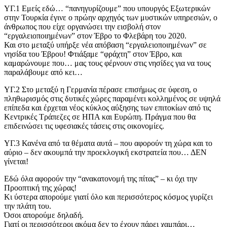
ΥΓ.1 Εμείς εδώ… “πανηγυρίζουμε” που υπουργός Εξωτερικών
στην Τουρκία έγινε ο πρώην αρχηγός των μυστικών υπηρεσιών, ο
άνθρωπος που είχε οργανώσει την εισβολή στον
“εργαλειοποιημένων” στον Έβρο το Φλεβάρη του 2020.
Και στο μεταξύ υπήρξε νέα απόβαση “εργαλειοποιημένων” σε
νησίδα του Έβρου! Φτιάξαμε “φράχτη” στον Έβρο, και
καμαρώνουμε που… μας τους φέρνουν στις νησίδες για να τους
παραλάβουμε από κει…
ΥΓ.2 Στο μεταξύ η Γερμανία πέρασε επισήμως σε ύφεση, ο
πληθωρισμός στις δυτικές χώρες παραμένει κολλημένος σε υψηλά
επίπεδα και έρχεται νέος κύκλος αύξησης των επιτοκίων από τις
Κεντρικές Τράπεζες σε ΗΠΑ και Ευρώπη. Πράγμα που θα
επιδεινώσει τις υφεσιακές τάσεις στις οικονομίες.
ΥΓ.3 Κανένα από τα θέματα αυτά – που αφορούν τη χώρα και το
αύριο – δεν ακουμπά την προεκλογική εκστρατεία που… ΔΕΝ
γίνεται!
Εδώ όλα αφορούν την “ανακατονομή της πίτας” – κι όχι την
Προοπτική της χώρας!
Κι ύστερα απορούμε γιατί όλο και περισσότερος κόσμος γυρίζει
την πλάτη του.
Όσοι απορούμε δηλαδή.
Γιατί οι περισσότεροι ακόμα δεν το έχουν πάρει χαμπάρι…