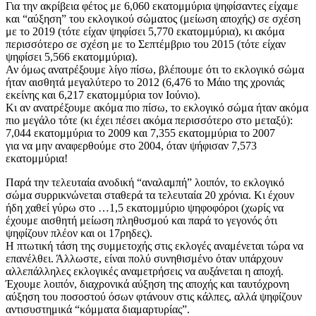
Για την ακρίβεια φέτος με 6,060 εκατομμύρια ψηφίσαντες είχαμε
και “αύξηση” του εκλογικού σώματος (μείωση αποχής) σε σχέση
με το 2019 (τότε είχαν ψηφίσει 5,770 εκατομμύρια), κι ακόμα
περισσότερο σε σχέση με το Σεπτέμβριο του 2015 (τότε είχαν
ψηφίσει 5,566 εκατομμύρια).
Αν όμως ανατρέξουμε λίγο πίσω, βλέπουμε ότι το εκλογικό σώμα
ήταν αισθητά μεγαλύτερο το 2012 (6,476 το Μάιο της χρονιάς
εκείνης και 6,217 εκατομμύρια τον Ιούνιο).
Κι αν ανατρέξουμε ακόμα πιο πίσω, το εκλογικό σώμα ήταν ακόμα
πιο μεγάλο τότε (κι έχει πέσει ακόμα περισσότερο στο μεταξύ):
7,044 εκατομμύρια το 2009 και 7,355 εκατομμύρια το 2007
για να μην αναφερθούμε στο 2004, όταν ψήφισαν 7,573
εκατομμύρια!
Παρά την τελευταία ανοδική “αναλαμπή” λοιπόν, το εκλογικό
σώμα συρρικνώνεται σταθερά τα τελευταία 20 χρόνια. Κι έχουν
ήδη χαθεί γύρω στο …1,5 εκατομμύριο ψηφοφόροι (χωρίς να
έχουμε αισθητή μείωση πληθυσμού και παρά το γεγονός ότι
ψηφίζουν πλέον και οι 17ρηδες).
Η πτωτική τάση της συμμετοχής στις εκλογές αναμένεται τώρα να
επανέλθει. Άλλωστε, είναι πολύ συνηθισμένο όταν υπάρχουν
αλλεπάλληλες εκλογικές αναμετρήσεις να αυξάνεται η αποχή.
Έχουμε λοιπόν, διαχρονικά αύξηση της αποχής και ταυτόχρονη
αύξηση του ποσοστού όσων φτάνουν στις κάλπες, αλλά ψηφίζουν
αντισυστημικά “κόμματα διαμαρτυρίας”.