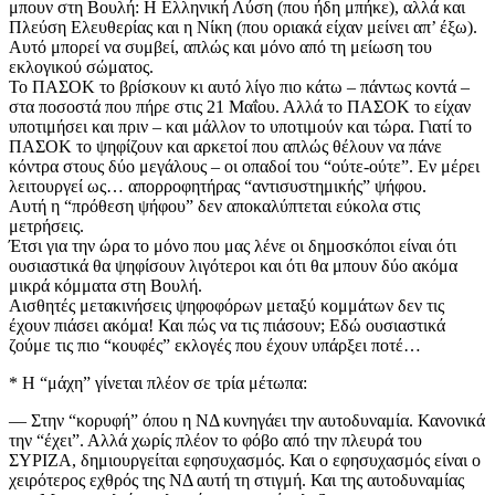
μπουν στη Βουλή: Η Ελληνική Λύση (που ήδη μπήκε), αλλά και
Πλεύση Ελευθερίας και η Νίκη (που οριακά είχαν μείνει απ’ έξω).
Αυτό μπορεί να συμβεί, απλώς και μόνο από τη μείωση του
εκλογικού σώματος.
Το ΠΑΣΟΚ το βρίσκουν κι αυτό λίγο πιο κάτω – πάντως κοντά –
στα ποσοστά που πήρε στις 21 Μαΐου. Αλλά το ΠΑΣΟΚ το είχαν
υποτιμήσει και πριν – και μάλλον το υποτιμούν και τώρα. Γιατί το
ΠΑΣΟΚ το ψηφίζουν και αρκετοί που απλώς θέλουν να πάνε
κόντρα στους δύο μεγάλους – οι οπαδοί του “ούτε-ούτε”. Εν μέρει
λειτουργεί ως… απορροφητήρας “αντισυστημικής” ψήφου.
Αυτή η “πρόθεση ψήφου” δεν αποκαλύπτεται εύκολα στις
μετρήσεις.
Έτσι για την ώρα το μόνο που μας λένε οι δημοσκόποι είναι ότι
ουσιαστικά θα ψηφίσουν λιγότεροι και ότι θα μπουν δύο ακόμα
μικρά κόμματα στη Βουλή.
Αισθητές μετακινήσεις ψηφοφόρων μεταξύ κομμάτων δεν τις
έχουν πιάσει ακόμα! Και πώς να τις πιάσουν; Εδώ ουσιαστικά
ζούμε τις πιο “κουφές” εκλογές που έχουν υπάρξει ποτέ…
* Η “μάχη” γίνεται πλέον σε τρία μέτωπα:
— Στην “κορυφή” όπου η ΝΔ κυνηγάει την αυτοδυναμία. Κανονικά
την “έχει”. Αλλά χωρίς πλέον το φόβο από την πλευρά του
ΣΥΡΙΖΑ, δημιουργείται εφησυχασμός. Και ο εφησυχασμός είναι ο
χειρότερος εχθρός της ΝΔ αυτή τη στιγμή. Και της αυτοδυναμίας