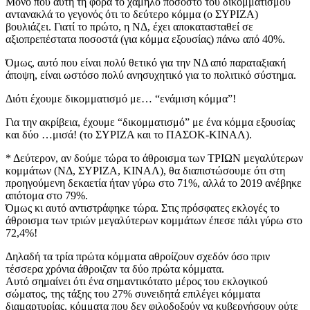
Μόνο που αυτή τη φορά το χαμηλό ποσοστό του δικομματισμού
αντανακλά το γεγονός ότι το δεύτερο κόμμα (ο ΣΥΡΙΖΑ)
βουλιάζει. Γιατί το πρώτο, η ΝΔ, έχει αποκατασταθεί σε
αξιοπρεπέστατα ποσοστά (για κόμμα εξουσίας) πάνω από 40%.
Όμως, αυτό που είναι πολύ θετικό για την ΝΔ από παραταξιακή
άποψη, είναι ωστόσο πολύ ανησυχητικό για το πολιτικό σύστημα.
Διότι έχουμε δικομματισμό με… “ενάμιση κόμμα”!
Για την ακρίβεια, έχουμε “δικομματισμό” με ένα κόμμα εξουσίας
και δύο …μισά! (το ΣΥΡΙΖΑ και το ΠΑΣΟΚ-ΚΙΝΑΛ).
* Δεύτερον, αν δούμε τώρα το άθροισμα των ΤΡΙΩΝ μεγαλύτερων
κομμάτων (ΝΔ, ΣΥΡΙΖΑ, ΚΙΝΑΛ), θα διαπιστώσουμε ότι στη
προηγούμενη δεκαετία ήταν γύρω στο 71%, αλλά το 2019 ανέβηκε
απότομα στο 79%.
Όμως κι αυτό αντιστράφηκε τώρα. Στις πρόσφατες εκλογές το
άθροισμα των τριών μεγαλύτερων κομμάτων έπεσε πάλι γύρω στο
72,4%!
Δηλαδή τα τρία πρώτα κόμματα αθροίζουν σχεδόν όσο πριν
τέσσερα χρόνια άθροιζαν τα δύο πρώτα κόμματα.
Αυτό σημαίνει ότι ένα σημαντικότατο μέρος του εκλογικού
σώματος, της τάξης του 27% συνειδητά επιλέγει κόμματα
διαμαρτυρίας, κόμματα που δεν φιλοδοξούν να κυβερνήσουν ούτε