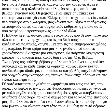
δίνει ποτέ λευκή επιταγή σε κανένα που τον κυβερνά. Ας έχει
υπόψη του ότι η αλαζονεία στο τέλος θα στραφεί, αυτό είναι
βέβαιο, εναντίον του. Οι μεμονωμένες επιχειρηματικές και
επιστημονικές επιτυχίες από Έλληνες είτε στη χώρα μας είτε, πολύ
περισσότερο στο εξωτερικό, μας κάνουν αναμφίβολα περήφανους,
λειτουργούν όμως και σαν συγκριτικός καθρέφτης για όλα αυτά
που αναφέραμε προηγουμένως και πολλά άλλα
Η Ελλάδα έχει τις δυνατότητες με πολιτικούς που θέτουν πάνω από
όλα το συμφέρον της χώρας και όχι το δικό τους, και με τις
κατάλληλες πολιτικές, να γίνει μια από τις πιο ευημερούσες χώρες
της υφηλίου. Είναι κρίμα που μας κυβερνούν αυτοί που μας
χρεοκόπησαν! Αν είχατε μια επιχείρηση, θα παίρνατε διαχειριστή
κάποιον που αποδείχτηκε κακός διαχειριστής; Όχι, βέβαια.
Ένα μέρος της ευθύνης βέβαια για όλα αυτά βαρύνει τους πολίτες
συνολικά και το κάθε άτομο ξεχωριστά, καθώς βέβαια και τον
συνδικαλισμό ιδιαίτερα, του οποίου οι υπερβολές συχνά οδήγησαν
και οδηγούν στην κατάρρευση επιτυχημένων επιχειρήσεων και στο
τελικό κλείσιμό τους.
Γι’ αυτό απαιτείται μεγαλύτερη ωριμότητα από τους πολίτες, των
οποίων οι επιλογές την ώρα της ψηφοφορίας θα πρέπει να γίνονται
με πολύ μεγάλη σκέψη και ευσυνειδησία, χωρίς να αποβλέπουν σε
οτιδήποτε άλλο παρά το κοινό συμφέρον και το καλό της πατρίδας
μας. Παράλληλα, δεν πρέπει να μένουν αδρανείς και αδιάφοροι για
όσα βλέπουν να γίνονται στον τόπο τους. Ευθύνη γι’ αυτό φέρουν