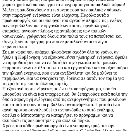
χαρακτηριστικό παράδειγμα το πρόγραμμα για τα αιολικά πάρκα!
Μελέτες αποδεικνύουν ότι η συνεισφορά των αιολικών πάρκων
στην παραγωγή ενέργειας είναι ελάχιστη. Παρόλα αυτά ο
πρωθυπουργός και οι υπουργοί του αγνοούν πλήρως τις μελέτες
των περιβαλλοντικών οργανώσεων και της ορνιθολογικής
εταιρείας, αγνοούν πλήρως τις αντιδράσεις των τοπικών
κοινωνικών, γράφοντας όλους στα παλιά τους τα παπούτσια, και
συνεχίζουν το πρόγραμμα που εκμεταλλεύονται οι λίγοι
κερδοσκόποι.
Σε μια χώρα που υπάρχει ηλιοφάνεια σχεδόν όλο το χρόνο, αν
ήθελε η Κυβέρνηση να εξοικονομήσει ηλεκτρική ενέργεια, όφειλε
να πριμοδοτήσει και να επιδοτήσει την εγκατάσταση ηλιακών
θερμοσιφώνων σε όλα τα σπίτια και εργοστάσια και να αξιοποιήσει
την ηλιακή ενέργεια, που είναι ανεξάντλητη και δε μολύνει το
περιβάλλον. Και να ενισχύσει την έρευνα σε αυτόν τον τομέα για
τη χρήση της και σε άλλους τομείς.
Η εξοικονόμηση ενέργειας με ένα τέτοιο πρόγραμμα, που θα
μπορούσε να είναι και υποχρεωτικό, θα ξεπερνούσε κατά πολύ την
όποια παραγωγή ενέργειας από τις ανεμογεννήτριες που μολύνουν
και καταστρέφουν το περιβάλλον ανεπανόρθωτα. Προτού είναι
αργά, προτού συντελεσθεί το ανεπανόρθωτο αυτό έγκλημα,
οφείλει ο Μητσοτάκης να καταργήσει το πρόγραμμα και να
ακυρώσει τις αδειοδοτήσεις για αιολικά πάρκα.
Χρέος του κάθε πρωθυπουργού είναι να αφουγκράζεται την
κοινωνία, να σέβεται τη λαϊκή κυριαρχία. Ο λαός δεν έδωσε και δε