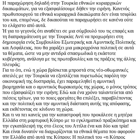
Η παραχώρηση δηλαδή στην Τουρκία εθνικών κυριαρχικών
δικαιωμάτων, για να εξασφαλίσουμε δήθεν την ειρήνη. Κανενός
πρωθυπουργού τα εθνικά κυριαρχικά δικαιώματα δεν είναι τσιφλίκι
του και, επομένως, δε δικαιούται να παραχωρήσει σε κανένα ούτε
το ελάχιστο από αυτά.
Ή για το γεγονός ότι αναθέτει σε μια σύμβουλό του τις επαφές και
τη διαπραγμάτευση με την Τουρκία; Αντί να προχωρήσει στη
δημιουργία ενός Συμβουλίου Εξωτερικής και Αμυντικής Πολιτικής
και Ασφάλειας, που θα χαράξει μια μακροχρόνια πολιτική σε αυτά
τα θέματα, ώστε να μην αντιδρά σπασμωδικά η εκάστοτε
κυβέρνηση, ανάλογα με τις πρωτοβουλίες και τις πράξεις της άλλης
πλευράς;
Για το ότι, ενώ η χώρα βρίσκεται μπροστά στις νέο-οθωμανικές
απειλές με την Τουρκία να εξοπλίζεται πυρετωδώς παρόλη την
οικονομική της δυσπραγία, έχει παραμεληθεί η αμυντική
βιομηχανία και ο αμυντικός θωρακισμός της χώρας, ο μόνος τρόπος
που εξασφαλίζει την ειρήνη; Εδώ και ένα χρόνο ταλαντεύεται από
πιέσεις τρίτων, για το ποιες φρεγάτες θα επιλέξει, παραβλέποντας
και την πολιτική και την αμυντική διάσταση αυτής της απόφασης,
και εκθέτοντας σε κίνδυνο τη χώρα.
Και τι να πει κανείς για την καταστροφή που προκάλεσε η μητέρα
Ελλάδα στη μαρτυρική Κύπρο με το εγκληματικό πραξικόπημα και
την εγκατάλειψή της στο έλεος του Αττίλα ένα και δύο και τρία!
Και είναι δυνατόν να διαχωρίζονται τα εθνικά θέματα που αφορούν
την Ελλάδα από αυτά της Κύπρου; Η πολιτική του «η Κύπρος