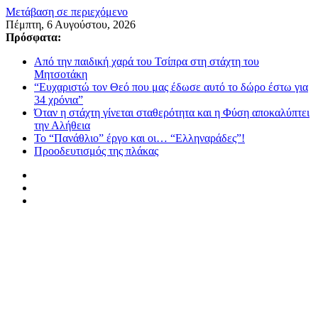
Μετάβαση σε περιεχόμενο
Πέμπτη, 6 Αυγούστου, 2026
Πρόσφατα:
Από την παιδική χαρά του Τσίπρα στη στάχτη του
Μητσοτάκη
“Ευχαριστώ τον Θεό που μας έδωσε αυτό το δώρο έστω για
34 χρόνια”
Όταν η στάχτη γίνεται σταθερότητα και η Φύση αποκαλύπτει
την Αλήθεια
Το “Πανάθλιο” έργο και οι… “Ελληναράδες”!
Προοδευτισμός της πλάκας