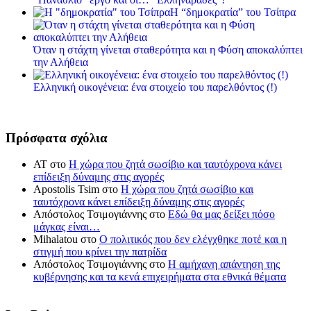
Η “δημοκρατία” του Τσίπρα
Όταν η στάχτη γίνεται σταθερότητα και η Φύση αποκαλύπτει
την Αλήθεια
Ελληνική οικογένεια: ένα στοιχείο του παρελθόντος (!)
Πρόσφατα σχόλια
ΑΤ
στο
Η χώρα που ζητά σωσίβιο και ταυτόχρονα κάνει
επίδειξη δύναμης στις αγορές
Apostolis Tsim
στο
Η χώρα που ζητά σωσίβιο και
ταυτόχρονα κάνει επίδειξη δύναμης στις αγορές
Απόστολος Τσιμογιάννης
στο
Εδώ θα μας δείξει πόσο
μάγκας είναι…
Mihalatou
στο
Ο πολιτικός που δεν ελέγχθηκε ποτέ και η
στιγμή που κρίνει την πατρίδα
Απόστολος Τσιμογιάννης
στο
Η αμήχανη απάντηση της
κυβέρνησης και τα κενά επιχειρήματα στα εθνικά θέματα