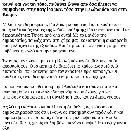
κοινά και για τον τόπο, παθαίνει ίλιγγο από όσα βλέπει να
συμβαίνουν στην πατρίδα μας, τόσο στην Ελλάδα όσο και στην
Κύπρο.
Μιλάμε για δημοκρατία; Για λαϊκή κυριαρχία; Για σεβασμό από
τους πολιτικούς ηγέτες της λαϊκής βούλησης; Για υπευθυνότητα; Για
διορατικότητα; Τίποτε από όλα αυτά! Με το μανδύα της
δημοκρατίας, τουλάχιστον στη χώρα μας, καλύπτεται η αυθαιρεσία
και η αλαζονεία της εξουσίας. Και δε μιλάμε μόνο για τη σημερινή
κυβέρνηση, αλλά και την προηγούμενη.
Έχοντας την πλειοψηφία στη Βουλή κάνουν ότι θέλουν και ότι
αποφασίσουν. Ουσιαστικά δε διαφέρει το καθεστώς αυτό από
δικτατορία, που ασκείται από τον εκάστοτε πρωθυπουργό. Οι
βουλευτές είναι δεδομένοι στο κόμμα και στον αρχηγό!
Το ποίμνιο ακολουθεί το κριάρι! Δύσκολα και σπανιώτατα θα
αποποιηθούν τα σκανδαλώδη προνόμιά που έχουν, για να
ψηφίσουν σύμφωνα με τη συνείδησή τους και να διαφωνήσουν.
Ας λέει η εκάστοτε αντιπολίτευση ότι θέλει, ας γράφουν οι
δημοσιογραφούντες ότι θέλουν, ας επισημαίνουν τυχόν λάθη και
παραλείψεις της εξουσίας, η δεδομένη πλειοψηφία στη Βουλή
κάνει ότι θέλει, χωρίς να λαμβάνει κανένα υπόψη! Έτσι εξηγούνται
όλα.