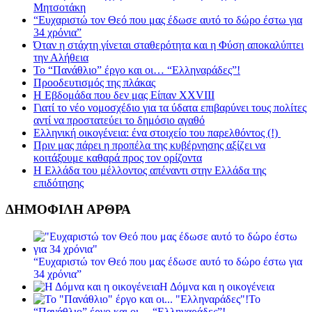
Μητσοτάκη
“Ευχαριστώ τον Θεό που μας έδωσε αυτό το δώρο έστω για
34 χρόνια”
Όταν η στάχτη γίνεται σταθερότητα και η Φύση αποκαλύπτει
την Αλήθεια
Το “Πανάθλιο” έργο και οι… “Ελληναράδες”!
Προοδευτισμός της πλάκας
Η Εβδομάδα που δεν μας Είπαν XXVIII
Γιατί το νέο νομοσχέδιο για τα ύδατα επιβαρύνει τους πολίτες
αντί να προστατεύει το δημόσιο αγαθό
Ελληνική οικογένεια: ένα στοιχείο του παρελθόντος (!)
Πριν μας πάρει η προπέλα της κυβέρνησης αξίζει να
κοιτάξουμε καθαρά προς τον ορίζοντα
Η Ελλάδα του μέλλοντος απέναντι στην Ελλάδα της
επιδότησης
ΔΗΜΟΦΙΛΗ ΑΡΘΡΑ
“Ευχαριστώ τον Θεό που μας έδωσε αυτό το δώρο έστω για
34 χρόνια”
Η Δόμνα και η οικογένεια
Το
“Πανάθλιο” έργο και οι… “Ελληναράδες”!