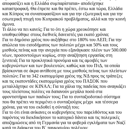
αποφασίζει και η Ελλάδα συμπαρίσταται» αποδείχτηκε
καταστροφική. Θα έπρεπε και θα πρέπει, έστω και τώρα, Ελλάδα
και Κύπρος να συναποφασίζουν και για την εξωτερική και για την
εσωτερική πτυχή του Κυπριακού προβλήματος, αλλά και την κοινή
άμυνα.
Τι άλλο να πει κανείς; Για το ότι η χώρα χρεοκόπησε και
υποθηκεύθηκε στους διεθνείς δανειστές για εκατό χρόνια;
Για το δημόσιο χρέος που αυξήθηκε στο 180% του ΑΕΠ; Για την
απώλεια του εισοδήματος των πολιτών μέχρι και 50% και τους
μισθούς πείνας και την ανεργία που εξανάγκασε πλέον των 500.000
νέων, προσοντούχων κυρίως, στην αναζήτηση εργασίας στη
ξενιτειά; Για τα προκλητικά προνόμια και τις αμοιβές των
κυβερνώντων και των βουλευτών, καθώς και του ΠτΔ, τα οποία
βρίσκονται σε άκρα αντίθεση με τους μισθούς πείνας των πλείστων
πολιτών; Για τα 342 εκατομμύρια χρέος της ΝΔ προς τις τράπεζες
και τις εκατοντάδες εκατομμύρια χρέος του ΠΑΣΟΚ που
μεταλλάχτηκε σε ΚΙΝΑΛ; Για τα χάλια της παιδείας που αναγκάζει
τους πλείστους πολίτες να δαπανούν μεγάλα ποσά στα
φροντιστήρια των παιδιών τους; Για το συνταξιοδοτικό σύστημα
που θα πρέπει να περιμένει ο συνταξιούχος μέχρι και τέσσερα
χρόνια, για να του εκδοθεί η σύνταξή του;
Για το ότι είναι ανίκανες οι κυβερνήσεις του παρελθόντος και του
παρόντος να διεκδικήσουν το κατοχικό δάνειο και τις πολεμικές
αποζημιώσεις από τη Γερμανία για τα φοβερά εγκλήματα των Ναζί
κατά τη διάρκεια του Β΄ παγκοσμίου πολέμου;