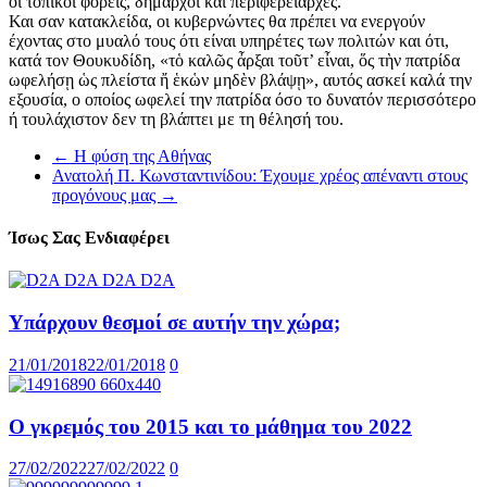
οι τοπικοί φορείς, δήμαρχοι και περιφερειάρχες.
Και σαν κατακλείδα, οι κυβερνώντες θα πρέπει να ενεργούν
έχοντας στο μυαλό τους ότι είναι υπηρέτες των πολιτών και ότι,
κατά τον Θουκυδίδη, «τὁ καλῶς ἆρξαι τοῦτ’ εἶναι, ὅς τὴν πατρίδα
ωφελήσῃ ὡς πλείστα ἤ ἑκὡν μηδὲν βλάψῃ», αυτός ασκεί καλά την
εξουσία, ο οποίος ωφελεί την πατρίδα όσο το δυνατόν περισσότερο
ή τουλάχιστον δεν τη βλάπτει με τη θέλησή του.
←
Η φύση της Αθήνας
Ανατολή Π. Κωνσταντινίδου: Έχουμε χρέος απέναντι στους
προγόνους μας
→
Ίσως Σας Ενδιαφέρει
Υπάρχουν θεσμοί σε αυτήν την χώρα;
21/01/2018
22/01/2018
0
Ο γκρεμός του 2015 και το μάθημα του 2022
27/02/2022
27/02/2022
0