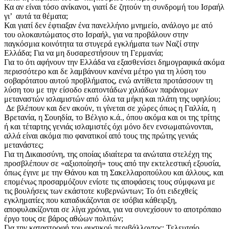
Κα αν είναι τόσο ανίκανοι, γιατί δε ζητούν τη συνδρομή του Ισραήλ
γι’ αυτά τα θέματα;
Και γιατί δεν έφτιαξαν ένα πανελλήνιο μνημείο, ανάλογο με ατό
του ολοκαυτώματος στο Ισραήλ, για να προβάλουν στην
παγκόσμια κοινότητα τα στυγερά εγκλήματα των Ναζί στην
Ελλάδα; Για να μη δυσαρεστήσουν τη Γερμανία;
Για το ότι αφήνουν την Ελλάδα να εξασθενίσει δημογραφικά ακόμα
περισσότερο και δε λαμβάνουν κανένα μέτρο για τη λύση του
σοβαρότατου αυτού προβλήματος, ενώ αντίθετα προτάσσουν τη
λύση του με την είσοδο εκατοντάδων χιλιάδων παράνομων
μεταναστών ισλαμιστών από όλα τα μήκη και πλάτη της υφηλίου;
Δε βλέπουν και δεν ακούν, τι γίνεται σε χώρες όπως η Γαλλία, η
Βρετανία, η Σουηδία, το Βέλγιο κ.ά., όπου ακόμα και οι της τρίτης
ή και τέταρτης γενιάς ισλαμιστές όχι μόνο δεν ενσωματώνονται,
αλλά είναι ακόμα πιο φανατικοί από τους της πρώτης γενιάς
μετανάστες;
Για τη Δικαιοσύνη, της οποίας ιδιαίτερα τα ανώτατα στελέχη της
προσβλέπουν σε «αξιοποίησή» τους από την εκτελεστική εξουσία,
όπως έγινε με την Θάνου και τη Σακελλαροπούλου και άλλους, και
επομένως προσαρμόζουν ενίοτε τις αποφάσεις τους σύμφωνα με
τις βουλήσεις των εκάστοτε κυβερνώντων; Το ότι ειδεχθείς
εγκληματίες που καταδικάζονται σε ισόβια κάθειρξη,
αποφυλακίζονται σε λίγα χρόνια, για να συνεχίσουν το αποτρόπαιο
έργο τους σε βάρος αθώων πολιτών;
Για την καταστροφή του φυσικού περιβάλλοντος; Τελευταίο