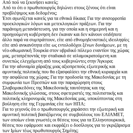
Από πού να ξεκινήσει κανείς;
Από το ότι ο πρωθυπουργός δηλώνει στους ξένους ότι είναι
προβλέψιμος και δεδομένος;
Έτσι αγωνίζεται κανείς για τα εθνικά δίκαια; Για την ανισορροπία
προεκλογικών λόγων και μετεκλογικών πράξεων. Για την
παράνομη μετανάστευση, για την οποία και η σημερινή και η
προηγούμενη κυβέρνηση δεν έκαναν και δεν κάνουν οτιδήποτε
άλλο παρά να συμπράττουν, είτε από εθνομηδενιστικές ιδεοληψίες
είτε από ανικανότητα είτε ως εντολοδόχοι ξένων δυνάμεων, με τη
νέο-οθωμανική Τουρκία στον υβριδικό πόλεμο εναντίον της χώρας
μας, μετατρέποντάς την σταδιακά σε ισλαμοκρατούμενη και
συνεπώς ελεγχόμενη από τους κυβερνώντες στην Άγκυρα;
Για την αδυναμία χάραξης μιας αξιοπρεπούς εξωτερικής και
αμυντικής πολιτικής που θα εξασφαλίσει την εθνική κυριαρχία και
την ασφάλεια της χώρας; Για την προδοσία της Μακεδονίας με τη
συμφωνία των Πρεσπών και την παραχώρηση στους
Σλαβομακεδόνες της Μακεδονικής ταυτότητας και της
Μακεδονικής γλώσσας, στους σφετεριστές της πολιτιστικής και
πολιτικής κληρονομιάς της Μακεδονίας μας, υποκύπτοντας στη
βούληση είτε της Γερμανίας είτε των ΗΠΑ;
Για το γεγονός ότι ο πρωθυπουργός χαράσσει την εξωτερική και
αμυντική πολιτική βασιζόμενος σε συμβούλους του ΕΛΙΑΜΕΤ,
των οποίων είναι γνωστές οι θέσεις τους για τα Ελληνοτουρκικά,
θέσεις που εφάρμοσε και εκφράζει ο δοσίλογος για το γκριζάρισμα
των Ιμίων τέως πρωθυπουργός Σημίτης;