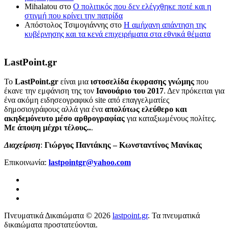
Mihalatou
στο
Ο πολιτικός που δεν ελέγχθηκε ποτέ και η
στιγμή που κρίνει την πατρίδα
Απόστολος Τσιμογιάννης
στο
Η αμήχανη απάντηση της
κυβέρνησης και τα κενά επιχειρήματα στα εθνικά θέματα
LastPoint.gr
To
LastPoint.gr
είναι μια
ιστοσελίδα έκφρασης γνώμης
που
έκανε την εμφάνιση της τον
Ιανουάριο του 2017
. Δεν πρόκειται για
ένα ακόμη ειδησεογραφικό site από επαγγελματίες
δημοσιογράφους αλλά για ένα
απολύτως ελεύθερο και
ακηδεμόνευτο μέσο αρθρογραφίας
για καταξιωμένους πολίτες.
Με άποψη μέχρι τέλους..
.
Διαχείριση
:
Γιώργος Παντάκης – Κωνσταντίνος Μανίκας
Επικοινωνία:
lastpointgr@yahoo.com
Πνευματικά Δικαιώματα © 2026
lastpoint.gr
. Τα πνευματικά
δικαιώματα προστατεύονται.