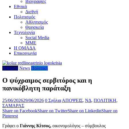
Βιογραφίες
Εθνικά
Διεθνή
Πολιτισμός
Αθλητισμός
Θρησκεία
Τεχνολογία
Social Media
ΜΜΕ
Η ΟΜΑΔΑ
Επικοινωνία
Απόψεις
News
Πολιτική
Ο ψύχραιμος σερβιτόρος και η
πανικόβλητη παράταξη
25/06/2026
29/06/2026
0 Σχόλια
ΑΠΟΨΕΙΣ
,
ΝΔ
,
ΠΟΛΙΤΙΚΗ
,
ΣΑΜΑΡΑΣ
Share on Facebook
Share on Twitter
Share on Linkedin
Share on
Pinterest
Γράφει ο
Γιάννης Κίτσος,
οικονομολόγος – σύμβουλος