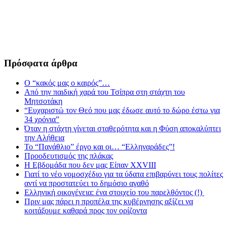
Πρόσφατα άρθρα
Ο “κακός μας ο καιρός”…
Από την παιδική χαρά του Τσίπρα στη στάχτη του
Μητσοτάκη
“Ευχαριστώ τον Θεό που μας έδωσε αυτό το δώρο έστω για
34 χρόνια”
Όταν η στάχτη γίνεται σταθερότητα και η Φύση αποκαλύπτει
την Αλήθεια
Το “Πανάθλιο” έργο και οι… “Ελληναράδες”!
Προοδευτισμός της πλάκας
Η Εβδομάδα που δεν μας Είπαν XXVIII
Γιατί το νέο νομοσχέδιο για τα ύδατα επιβαρύνει τους πολίτες
αντί να προστατεύει το δημόσιο αγαθό
Ελληνική οικογένεια: ένα στοιχείο του παρελθόντος (!)
Πριν μας πάρει η προπέλα της κυβέρνησης αξίζει να
κοιτάξουμε καθαρά προς τον ορίζοντα