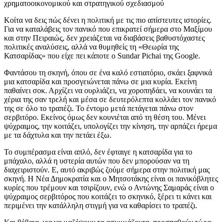
χρηματοοικονομικού και στρατηγικού σχεδιασμού
Κοίτα να δεις πώς δένει η πολιτική με τις πιο απίστευτες ιστορίες.
Για να καταλάβεις τον πανικό που επικρατεί σήμερα στο Μαξίμου
και στην Πειραιώς, δεν χρειάζεται να διαβάσεις βαθυστόχαστες
πολιτικές αναλύσεις, αλλά να θυμηθείς τη «Θεωρία της
Κατσαρίδας» που είχε πει κάποτε ο Sundar Pichai της Google.
Φαντάσου τη σκηνή, όπου σε ένα καλό εστιατόριο, σκάει ξαφνικά
μια κατσαρίδα και προσγειώνεται πάνω σε μια κυρία. Εκείνη
παθαίνει σοκ. Αρχίζει να ουρλιάζει, να χοροπηδάει, να κουνάει τα
χέρια της σαν τρελή και μέσα σε δευτερόλεπτα κολλάει τον πανικό
της σε όλο το τραπέζι. Το έντομο μετά πετάγεται πάνω στον
σερβιτόρο. Εκείνος όμως δεν κουνιέται από τη θέση του. Μένει
ψύχραιμος, την κοιτάζει, υπολογίζει την κίνηση, την αρπάζει ήρεμα
με τα δάχτυλα και την πετάει έξω.
Το συμπέρασμα είναι απλό, δεν έφταιγε η κατσαρίδα για το
μπάχαλο, αλλά η υστερία αυτών που δεν μπορούσαν να τη
διαχειριστούν. Ε, αυτό ακριβώς ζούμε σήμερα στην πολιτική μας
σκηνή. Η Νέα Δημοκρατία και ο Μητσοτάκης είναι οι πανικόβλητες
κυρίες που τρέμουν και τσιρίζουν, ενώ ο Αντώνης Σαμαράς είναι ο
ψύχραιμος σερβιτόρος που κοιτάζει το σκηνικό, ξέρει τι κάνει και
περιμένει την κατάλληλη στιγμή για να καθαρίσει το τραπέζι.