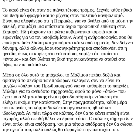
Το κακό είναι ότι όταν σε πιάνει τέτοιος τρόμος, ξεχνάς κάθε ηθικό
και θεσμικό φραγμό και το ρίχνεις στον πολιτικό κανιβαλισμό.
Είναι πια ολοφάνερο ότι η Πειραιώς, για να βγάλει από τη μέση την
απειλή, ετοιμάζει μια απίστευτα άγρια προσωπική επίθεση στον
Σαμαρά. Ήδη άρχισαν τα πρώτα κυβερνητικά καρφιά και οι
ειρωνείες για να τον υποβαθμίσουν. Αυτή η ανθρωποφαγία, που θα
επιστρατεύσει λάσπη και χτυπήματα κάτω από τη μέση, δεν δείχνει
δύναμη, αλλά αδυναμία αυτοσυγκράτησης και αποδεικνύει ότι η
ηγεσία, όπως οι κυρίες στο εστιατόριο, νομίζει ότι φταίει το
«έντομο» και δεν βλέπει τη δική της ανικανότητα να σταθεί στο
ύψος των περιστάσεων.
Μέσα σε όλο αυτό το μπάχαλο, το Μαξίμου πετάει δεξιά και
αριστερά το σενάριο των πρόωρων εκλογών, σαν να είναι το
μεγάλο «όπλο» του Πρωθυπουργού για να καθαρίσει το παιχνίδι.
Μιλάμε για το ανέκδοτο της χρονιάς, αφού το μόνο «όπλο» που
έχει πια ο Μητσοτάκης είναι η ψευδαισθητική εντύπωση ότι
ελέγχει ακόμα την κατάσταση. Στην πραγματικότητα, κάθε μέρα
που περνάει, το κόμμα διαλύεται οργανωτικά, ηθικά και
ιδεολογικά. Αν πάει τώρα σε κάλπες, δεν θα το κάνει επειδή είναι
ισχυρός, αλλά επειδή θέλει να δραπετεύσει. Οι κάλπες σήμερα δεν
είναι όπλο, είναι απόδραση, και μια τέτοια απόδραση δεν θα σώσει
την ηγεσία του, αλλά απλώς θα σφραγίσει την αποτυχία του.