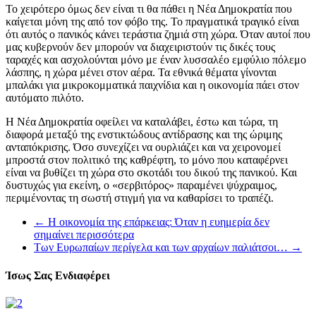
Το χειρότερο όμως δεν είναι τι θα πάθει η Νέα Δημοκρατία που
καίγεται μόνη της από τον φόβο της. Το πραγματικά τραγικό είναι
ότι αυτός ο πανικός κάνει τεράστια ζημιά στη χώρα. Όταν αυτοί που
μας κυβερνούν δεν μπορούν να διαχειριστούν τις δικές τους
ταραχές και ασχολούνται μόνο με έναν λυσσαλέο εμφύλιο πόλεμο
λάσπης, η χώρα μένει στον αέρα. Τα εθνικά θέματα γίνονται
μπαλάκι για μικροκομματικά παιχνίδια και η οικονομία πάει στον
αυτόματο πιλότο.
Η Νέα Δημοκρατία οφείλει να καταλάβει, έστω και τώρα, τη
διαφορά μεταξύ της ενστικτώδους αντίδρασης και της ώριμης
ανταπόκρισης. Όσο συνεχίζει να ουρλιάζει και να χειρονομεί
μπροστά στον πολιτικό της καθρέφτη, το μόνο που καταφέρνει
είναι να βυθίζει τη χώρα στο σκοτάδι του δικού της πανικού. Και
δυστυχώς για εκείνη, ο «σερβιτόρος» παραμένει ψύχραιμος,
περιμένοντας τη σωστή στιγμή για να καθαρίσει το τραπέζι.
←
Η οικονομία της επάρκειας: Όταν η ευημερία δεν
σημαίνει περισσότερα
Των Ευρωπαίων περίγελα και των αρχαίων παλιάτσοι…
→
Ίσως Σας Ενδιαφέρει