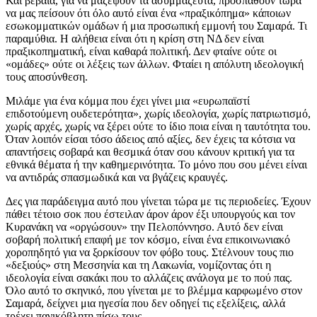
Και βέβαια, για να μαζέψουν τα ασυμμάζευτα, προσπαθούν τώρα
να μας πείσουν ότι όλο αυτό είναι ένα «πραξικόπημα» κάποιων
εσωκομματικών ομάδων ή μια προσωπική εμμονή του Σαμαρά. Τι
παραμύθια. Η αλήθεια είναι ότι η κρίση στη ΝΔ δεν είναι
πραξικοπηματική, είναι καθαρά πολιτική. Δεν φταίνε ούτε οι
«ομάδες» ούτε οι λέξεις των άλλων. Φταίει η απόλυτη ιδεολογική
τους αποσύνθεση.
Μιλάμε για ένα κόμμα που έχει γίνει μια «ευρωπαϊστί
επιδοτούμενη ουδετερότητα», χωρίς ιδεολογία, χωρίς πατριωτισμό,
χωρίς αρχές, χωρίς να ξέρει ούτε το ίδιο ποια είναι η ταυτότητα του.
Όταν λοιπόν είσαι τόσο άδειος από αξίες, δεν έχεις τα κότσια να
απαντήσεις σοβαρά και θεσμικά όταν σου κάνουν κριτική για τα
εθνικά θέματα ή την καθημερινότητα. Το μόνο που σου μένει είναι
να αντιδράς σπασμωδικά και να βγάζεις κραυγές.
Δες για παράδειγμα αυτό που γίνεται τώρα με τις περιοδείες. Έχουν
πάθει τέτοιο σοκ που έστειλαν άρον άρον έξι υπουργούς και τον
Κυρανάκη να «οργώσουν» την Πελοπόννησο. Αυτό δεν είναι
σοβαρή πολιτική επαφή με τον κόσμο, είναι ένα επικοινωνιακό
χοροπηδητό για να ξορκίσουν τον φόβο τους. Στέλνουν τους πιο
«δεξιούς» στη Μεσσηνία και τη Λακωνία, νομίζοντας ότι η
ιδεολογία είναι σακάκι που το αλλάζεις ανάλογα με το πού πας.
Όλο αυτό το σκηνικό, που γίνεται με το βλέμμα καρφωμένο στον
Σαμαρά, δείχνει μια ηγεσία που δεν οδηγεί τις εξελίξεις, αλλά
τρέχει πανικόβλητη πίσω τους.