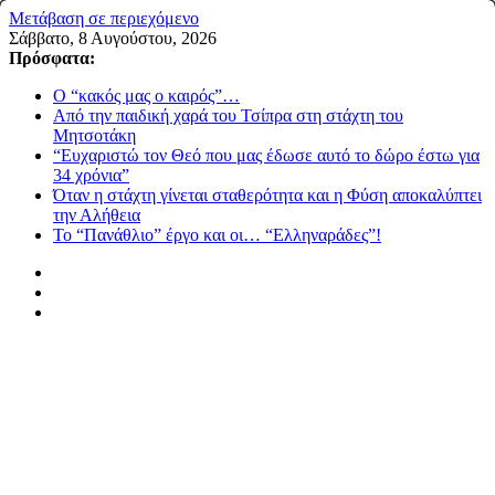
Μετάβαση σε περιεχόμενο
Σάββατο, 8 Αυγούστου, 2026
Πρόσφατα:
Ο “κακός μας ο καιρός”…
Από την παιδική χαρά του Τσίπρα στη στάχτη του
Μητσοτάκη
“Ευχαριστώ τον Θεό που μας έδωσε αυτό το δώρο έστω για
34 χρόνια”
Όταν η στάχτη γίνεται σταθερότητα και η Φύση αποκαλύπτει
την Αλήθεια
Το “Πανάθλιο” έργο και οι… “Ελληναράδες”!