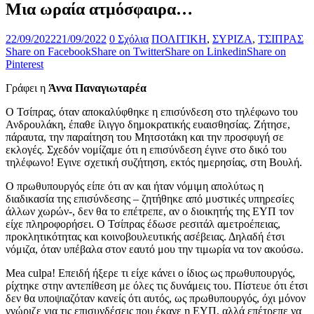
Μια ωραία ατμόσφαιρα…
22/09/2022
21/09/2022
0 Σχόλια
ΠΟΛΙΤΙΚΗ
,
ΣΥΡΙΖΑ
,
ΤΣΙΠΡΑΣ
Share on Facebook
Share on Twitter
Share on Linkedin
Share on
Pinterest
Γράφει η
Άννα Παναγιωταρέα
Ο Τσίπρας, όταν αποκαλύφθηκε η επισύνδεση στο τηλέφωνο του
Ανδρουλάκη, έπαθε ίλιγγο δημοκρατικής ευαισθησίας. Ζήτησε,
πάραυτα, την παραίτηση του Μητσοτάκη και την προσφυγή σε
εκλογές. Σχεδόν νομίζαμε ότι η επισύνδεση έγινε στο δικό του
τηλέφωνο! Εγινε σχετική συζήτηση, εκτός ημερησίας, στη Βουλή.
Ο πρωθυπουργός είπε ότι αν και ήταν νόμιμη απολύτως η
διαδικασία της επισύνδεσης – ζητήθηκε από μυστικές υπηρεσίες
άλλων χωρών-, δεν θα το επέτρεπε, αν ο διοικητής της ΕΥΠ τον
είχε πληροφορήσει. Ο Τσίπρας έδωσε ρεσιτάλ αμετροέπειας,
προκλητικότητας και κοινοβουλευτικής ασέβειας. Δηλαδή έτσι
νόμιζα, όταν υπέβαλα στον εαυτό μου την τιμωρία να τον ακούσω.
Mea culpa! Επειδή ήξερε τι είχε κάνει ο ίδιος ως πρωθυπουργός,
ρίχτηκε στην αντεπίθεση με όλες τις δυνάμεις του. Πίστευε ότι έτσι
δεν θα υποψιαζόταν κανείς ότι αυτός, ως πρωθυπουργός, όχι μόνον
γνώριζε για τις επισυνδέσεις που έκανε η ΕΥΠ, αλλά επέτρεπε να