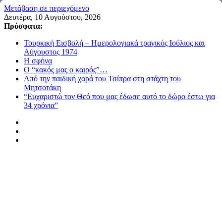
Μετάβαση σε περιεχόμενο
Δευτέρα, 10 Αυγούστου, 2026
Πρόσφατα:
Τουρκική Εισβολή – Ημερολογιακά τραγικός Ιούλιος και
Αύγουστος 1974
Η σφήνα
Ο “κακός μας ο καιρός”…
Από την παιδική χαρά του Τσίπρα στη στάχτη του
Μητσοτάκη
“Ευχαριστώ τον Θεό που μας έδωσε αυτό το δώρο έστω για
34 χρόνια”