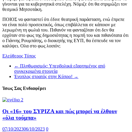
γίνονται για τα κυβερνητικά στελέχη. Νόμιζε ότι θα στριμώξει τον
θεσμικό Μητσοτάκη.
ΠΟΙΟΣ να φανταστεί ότι έδινε θεατρική παράσταση, ενώ έπρεπε
να είναι πολύ προσεκτικός, όπως επιβάλλεται σε κάποιον με
λερωμένη τη φωλιά του. Πιθανόν να φανταζόταν ότι δεν θα
ερχόταν στο φως της δημοσιότητας η πομπή του και πιθανότατα ότι
ο Γιάννης Ρουμπάτης, ο διοικητής της ΕΥΠ, θα έσπευδε να τον
καλύψει. Ολα στο φως λοιπόν;
Ελεύθερος Τύπος
←
Πληθωρισμός: Υπερβολικά εξαρτημένος από
συγκεκριμένα στοιχεία
Ένοπλος στρατός στην Κύπρο!
→
Ίσως Σας Ενδιαφέρει
Οι «16» του ΣΥΡΙΖΑ και πώς μπορεί να έλθουν
«όλα τούμπα»
07/10/2023
06/10/2023
0