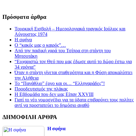
Πρόσφατα άρθρα
Τουρκική Εισβολή – Ημερολογιακά τραγικός Ιούλιος και
Αύγουστος 1974
Η σφήνα
Ο “κακός μας ο καιρός”…
Από την παιδική χαρά του Τσίπρα στη στάχτη του
Μητσοτάκη
“Ευχαριστώ τον Θεό που μας έδωσε αυτό το δώρο έστω για
34 χρόνια”
Όταν η στάχτη γίνεται σταθερότητα και η Φύση αποκαλύπτει
την Αλήθεια
Το “Πανάθλιο” έργο και οι… “Ελληναράδες”!
Προοδευτισμός της πλάκας
Η Εβδομάδα που δεν μας Είπαν XXVIII
Γιατί το νέο νομοσχέδιο για τα ύδατα επιβαρύνει τους πολίτες
αντί να προστατεύει το δημόσιο αγαθό
ΔΗΜΟΦΙΛΗ ΑΡΘΡΑ
Η σφήνα