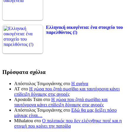
Ελληνική οικογένεια: ένα στοιχείο του
παρελθόντος (!)
Πρόσφατα σχόλια
Απόστολος Τσιμογιάννης
στο
Η σφήνα
ΑΤ
στο
Η χώρα που ζητά σωσίβιο και ταυτόχρονα κάνει
επίδειξη δύναμης στις αγορές
Apostolis Tsim
στο
Η χώρα που ζητά σωσίβιο και
ταυτόχρονα κάνει επίδειξη δύναμης στις αγορές
Απόστολος Τσιμογιάννης
στο
Εδώ θα μας δείξει πόσο
μάγκας είναι…
Mihalatou
στο
Ο πολιτικός που δεν ελέγχθηκε ποτέ και η
στιγμή που κρίνει την πατρίδα