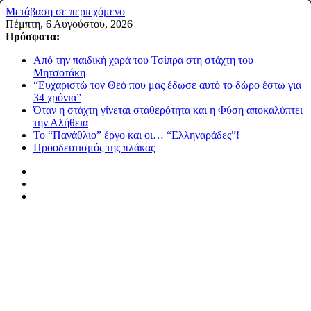
Μετάβαση σε περιεχόμενο
Πέμπτη, 6 Αυγούστου, 2026
Πρόσφατα:
Από την παιδική χαρά του Τσίπρα στη στάχτη του
Μητσοτάκη
“Ευχαριστώ τον Θεό που μας έδωσε αυτό το δώρο έστω για
34 χρόνια”
Όταν η στάχτη γίνεται σταθερότητα και η Φύση αποκαλύπτει
την Αλήθεια
Το “Πανάθλιο” έργο και οι… “Ελληναράδες”!
Προοδευτισμός της πλάκας