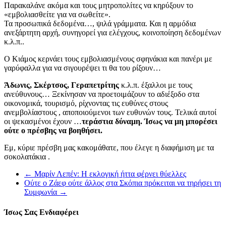
Παρακαλάνε ακόμα και τους μητροπολίτες να κηρύξουν το
«εμβολιασθείτε για να σωθείτε».
Τα προσωπικά δεδομένα…, ψιλά γράμματα. Και η αρμόδια
ανεξάρτητη αρχή, συνηγορεί για ελέγχους, κοινοποίηση δεδομένων
κ.λ.π..
Ο Κιάμος κερνάει τους εμβολιασμένους σφηνάκια και πανέρι με
γαρύφαλλα για να σιγουρέψει τι θα του ρίξουν…
Άδωνις, Σκέρτσος, Γεραπετρίτης
κ.λ.π. έξαλλοι με τους
ανεύθυνους… Ξεκίνησαν να προετοιμάζουν το αδιέξοδο στα
οικονομικά, τουρισμό, ρίχνοντας τις ευθύνες στους
ανεμβολίαστους , αποποιούμενοι των ευθυνών τους. Τελικά αυτοί
οι ψεκασμένοι έχουν …
τεράστια δύναμη. Ίσως να μη μπορέσει
ούτε ο πρέσβης να βοηθήσει.
Εμ, κύριε πρέσβη μας κακομάθατε, που έλεγε η διαφήμιση με τα
σοκολατάκια .
←
Μαρίν Λεπέν: Η εκλογική ήττα φέρνει θύελλες
Ούτε ο Ζάεφ ούτε άλλος στα Σκόπια πρόκειται να τηρήσει τη
Συμφωνία
→
Ίσως Σας Ενδιαφέρει