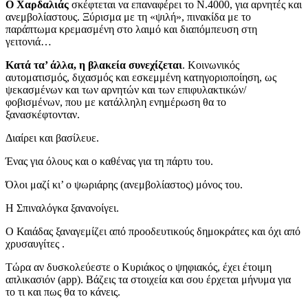
Ο Χαρδαλιάς
σκέφτεται να επαναφέρει το Ν.4000, για αρνητές και
ανεμβολίαστους. Ξύρισμα με τη «ψιλή», πινακίδα με το
παράπτωμα κρεμασμένη στο λαιμό και διαπόμπευση στη
γειτονιά…
Κατά τα’ άλλα, η βλακεία συνεχίζεται
. Κοινωνικός
αυτοματισμός, διχασμός και εσκεμμένη κατηγοριοποίηση, ως
ψεκασμένων και των αρνητών και των επιφυλακτικών/
φοβισμένων, που με κατάλληλη ενημέρωση θα το
ξανασκέφτονταν.
Διαίρει και βασίλευε.
Ένας για όλους και ο καθένας για τη πάρτυ του.
Όλοι μαζί κι’ ο ψωριάρης (ανεμβολίαστος) μόνος του.
Η Σπιναλόγκα ξανανοίγει.
Ο Καιάδας ξαναγεμίζει από προοδευτικούς δημοκράτες και όχι από
χρυσαυγίτες .
Τώρα αν δυσκολεύεστε ο Κυριάκος ο ψηφιακός, έχει έτοιμη
απλικασιόν (app). Βάζεις τα στοιχεία και σου έρχεται μήνυμα για
το τι και πως θα το κάνεις.