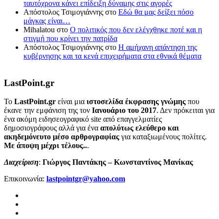
ταυτόχρονα κάνει επίδειξη δύναμης στις αγορές
Απόστολος Τσιμογιάννης
στο
Εδώ θα μας δείξει πόσο
μάγκας είναι…
Mihalatou
στο
Ο πολιτικός που δεν ελέγχθηκε ποτέ και η
στιγμή που κρίνει την πατρίδα
Απόστολος Τσιμογιάννης
στο
Η αμήχανη απάντηση της
κυβέρνησης και τα κενά επιχειρήματα στα εθνικά θέματα
LastPoint.gr
To
LastPoint.gr
είναι μια
ιστοσελίδα έκφρασης γνώμης
που
έκανε την εμφάνιση της τον
Ιανουάριο του 2017
. Δεν πρόκειται για
ένα ακόμη ειδησεογραφικό site από επαγγελματίες
δημοσιογράφους αλλά για ένα
απολύτως ελεύθερο και
ακηδεμόνευτο μέσο αρθρογραφίας
για καταξιωμένους πολίτες.
Με άποψη μέχρι τέλους..
.
Διαχείριση
:
Γιώργος Παντάκης – Κωνσταντίνος Μανίκας
Επικοινωνία:
lastpointgr@yahoo.com