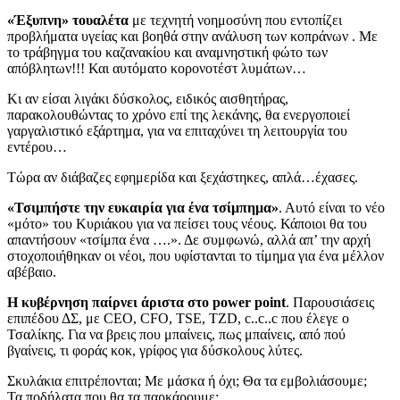
«Έξυπνη» τουαλέτα
με τεχνητή νοημοσύνη που εντοπίζει
προβλήματα υγείας και βοηθά στην ανάλυση των κοπράνων . Με
το τράβηγμα του καζανακίου και αναμνηστική φώτο των
απόβλητων!!! Και αυτόματο κορονοτέστ λυμάτων…
Κι αν είσαι λιγάκι δύσκολος, ειδικός αισθητήρας,
παρακολουθώντας το χρόνο επί της λεκάνης, θα ενεργοποιεί
γαργαλιστικό εξάρτημα, για να επιταχύνει τη λειτουργία του
εντέρου…
Τώρα αν διάβαζες εφημερίδα και ξεχάστηκες, απλά…έχασες.
«Τσιμπήστε την ευκαιρία για ένα τσίμπημα»
. Αυτό είναι το νέο
«μότο» του Κυριάκου για να πείσει τους νέους. Κάποιοι θα του
απαντήσουν «τσίμπα ένα ….». Δε συμφωνώ, αλλά απ’ την αρχή
στοχοποιήθηκαν οι νέοι, που υφίστανται το τίμημα για ένα μέλλον
αβέβαιο.
Η κυβέρνηση παίρνει άριστα στο power point
. Παρουσιάσεις
επιπέδου ΔΣ, με CEO, CFO, TSE, TZD, c..c..c που έλεγε ο
Τσαλίκης. Για να βρεις που μπαίνεις, πως μπαίνεις, από πού
βγαίνεις, τι φοράς κοκ, γρίφος για δύσκολους λύτες.
Σκυλάκια επιτρέπονται; Με μάσκα ή όχι; Θα τα εμβολιάσουμε;
Τα ποδήλατα που θα τα παρκάρουμε;