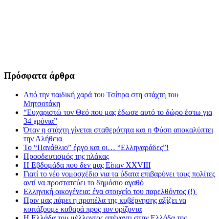
Πρόσφατα άρθρα
Από την παιδική χαρά του Τσίπρα στη στάχτη του
Μητσοτάκη
“Ευχαριστώ τον Θεό που μας έδωσε αυτό το δώρο έστω για
34 χρόνια”
Όταν η στάχτη γίνεται σταθερότητα και η Φύση αποκαλύπτει
την Αλήθεια
Το “Πανάθλιο” έργο και οι… “Ελληναράδες”!
Προοδευτισμός της πλάκας
Η Εβδομάδα που δεν μας Είπαν XXVIII
Γιατί το νέο νομοσχέδιο για τα ύδατα επιβαρύνει τους πολίτες
αντί να προστατεύει το δημόσιο αγαθό
Ελληνική οικογένεια: ένα στοιχείο του παρελθόντος (!)
Πριν μας πάρει η προπέλα της κυβέρνησης αξίζει να
κοιτάξουμε καθαρά προς τον ορίζοντα
Η Ελλάδα του μέλλοντος απέναντι στην Ελλάδα της