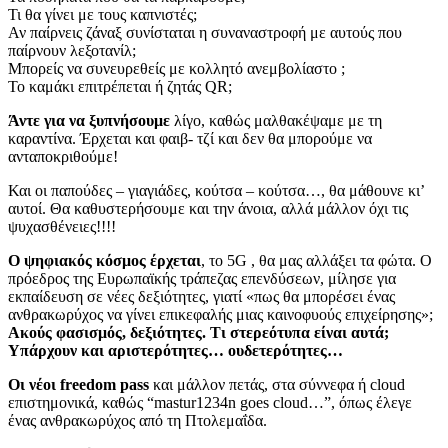
Τι θα γίνει με τους καπνιστές;
Αν παίρνεις ζάναξ συνίσταται η συναναστροφή με αυτούς που
παίρνουν λεξοτανίλ;
Μπορείς να συνευρεθείς με κολλητό ανεμβολίαστο ;
Το καμάκι επιτρέπεται ή ζητάς QR;
Άντε για να ξυπνήσουμε
λίγο, καθώς μαλθακέψαμε με τη
καραντίνα. Έρχεται και φαιβ- τζί και δεν θα μπορούμε να
ανταποκριθούμε!
Και οι παπούδες – γιαγιάδες, κούτσα – κούτσα…, θα μάθουνε κι’
αυτοί. Θα καθυστερήσουμε και την άνοια, αλλά μάλλον όχι τις
ψυχασθένειες!!!!
Ο ψηφιακός κόσμος έρχεται
, το 5G , θα μας αλλάξει τα φώτα. Ο
πρόεδρος της Ευρωπαϊκής τράπεζας επενδύσεων, μίλησε για
εκπαίδευση σε νέες δεξιότητες, γιατί «πως θα μπορέσει ένας
ανθρακωρύχος να γίνει επικεφαλής μιας καινοφυούς επιχείρησης»;
Ακούς φασισμός, δεξιότητες. Τι στερεότυπα είναι αυτά;
Υπάρχουν και αριστερότητες… ουδετερότητες…
Οι νέοι freedom pass
και μάλλον πετάς, στα σύννεφα ή cloud
επιστημονικά, καθώς “mastur1234n goes cloud…”, όπως έλεγε
ένας ανθρακωρύχος από τη Πτολεμαΐδα.