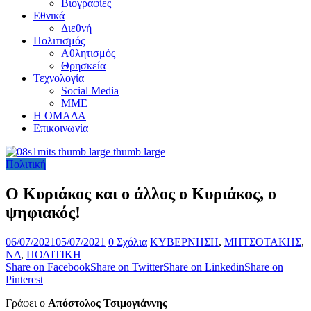
Βιογραφίες
Εθνικά
Διεθνή
Πολιτισμός
Αθλητισμός
Θρησκεία
Τεχνολογία
Social Media
ΜΜΕ
Η ΟΜΑΔΑ
Επικοινωνία
Πολιτική
Ο Κυριάκος και ο άλλος ο Κυριάκος, ο
ψηφιακός!
06/07/2021
05/07/2021
0 Σχόλια
ΚΥΒΕΡΝΗΣΗ
,
ΜΗΤΣΟΤΑΚΗΣ
,
ΝΔ
,
ΠΟΛΙΤΙΚΗ
Share on Facebook
Share on Twitter
Share on Linkedin
Share on
Pinterest
Γράφει ο
Απόστολος Τσιμογιάννης