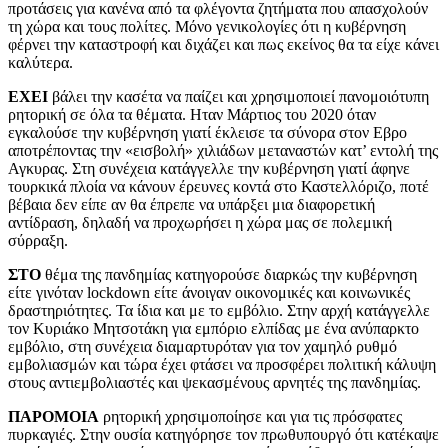
προτάσεις για κανένα από τα φλέγοντα ζητήματα που απασχολούν
τη χώρα και τους πολίτες. Μόνο γενικολογίες ότι η κυβέρνηση
φέρνει την καταστροφή και διχάζει και πως εκείνος θα τα είχε κάνει
καλύτερα.
ΕΧΕΙ
βάλει την κασέτα να παίζει και χρησιμοποιεί πανομοιότυπη
ρητορική σε όλα τα θέματα. Ηταν Μάρτιος του 2020 όταν
εγκαλούσε την κυβέρνηση γιατί έκλεισε τα σύνορα στον Εβρο
αποτρέποντας την «εισβολή» χιλιάδων μεταναστών κατ’ εντολή της
Αγκυρας. Στη συνέχεια κατάγγελλε την κυβέρνηση γιατί άφηνε
τουρκικά πλοία να κάνουν έρευνες κοντά στο Καστελλόριζο, ποτέ
βέβαια δεν είπε αν θα έπρεπε να υπάρξει μια διαφορετική
αντίδραση, δηλαδή να προχωρήσει η χώρα μας σε πολεμική
σύρραξη.
ΣΤΟ
θέμα της πανδημίας κατηγορούσε διαρκώς την κυβέρνηση
είτε γινόταν lockdown είτε άνοιγαν οικονομικές και κοινωνικές
δραστηριότητες. Τα ίδια και με το εμβόλιο. Στην αρχή κατάγγελλε
τον Κυριάκο Μητσοτάκη για εμπόριο ελπίδας με ένα ανύπαρκτο
εμβόλιο, στη συνέχεια διαμαρτυρόταν για τον χαμηλό ρυθμό
εμβολιασμών και τώρα έχει φτάσει να προσφέρει πολιτική κάλυψη
στους αντιεμβολιαστές και ψεκασμένους αρνητές της πανδημίας.
ΠΑΡΟΜΟΙΑ
ρητορική χρησιμοποίησε και για τις πρόσφατες
πυρκαγιές. Στην ουσία κατηγόρησε τον πρωθυπουργό ότι κατέκαψε