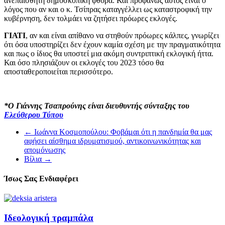
ανεπαίσθητη δημοσκοπική φθορά. Και προφανώς αυτός είναι ο
λόγος που αν και ο κ. Τσίπρας καταγγέλλει ως καταστροφική την
κυβέρνηση, δεν τολμάει να ζητήσει πρόωρες εκλογές.
ΓΙΑΤΙ
, αν και είναι απίθανο να στηθούν πρόωρες κάλπες, γνωρίζει
ότι όσα υποστηρίζει δεν έχουν καμία σχέση με την πραγματικότητα
και πως ο ίδιος θα υποστεί μια ακόμη συντριπτική εκλογική ήττα.
Και όσο πλησιάζουν οι εκλογές του 2023 τόσο θα
αποσταθεροποιείται περισσότερο.
*Ο Γιάννης Τσαπρούνης είναι διευθυντής σύνταξης του
Ελεύθερου Τύπου
←
Ιωάννα Κοσμοπούλου: Φοβάμαι ότι η πανδημία θα μας
αφήσει αίσθημα ιδρυματισμού, αντικοινωνικότητας και
απομόνωσης
Βίλια
→
Ίσως Σας Ενδιαφέρει
Ιδεολογική τραμπάλα