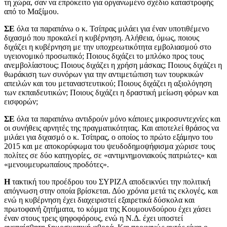
τη χώρα, σαν να επρόκειτο για οργανωμένο σχέδιο καταστροφής
από το Μαξίμου.
ΣΕ
όλα τα παραπάνω ο κ. Τσίπρας μιλάει για έναν υποτιθέμενο
διχασμό που προκαλεί η κυβέρνηση. Αλήθεια, όμως, ποιους
διχάζει η κυβέρνηση με την υποχρεωτικότητα εμβολιασμού στο
υγειονομικό προσωπικό; Ποιους διχάζει το μπλόκο προς τους
ανεμβολίαστους; Ποιους διχάζει η χρήση μάσκας; Ποιους διχάζει η
θωράκιση των συνόρων για την αντιμετώπιση των τουρκικών
απειλών και του μεταναστευτικού; Ποιους διχάζει η αξιολόγηση
των εκπαιδευτικών; Ποιους διχάζει η δραστική μείωση φόρων και
εισφορών;
ΣΕ
όλα τα παραπάνω αντιδρούν μόνο κάποιες μικροσυντεχνίες και
οι συνήθεις αρνητές της πραγματικότητας. Και αποτελεί θράσος να
μιλάει για διχασμό ο κ. Τσίπρας, ο οποίος το πρώτο εξάμηνο του
2015 και με αποκορύφωμα του ψευδοδημοψήφισμα χώρισε τους
πολίτες σε δύο κατηγορίες, σε «αντιμνημονιακούς πατριώτες» και
«μενουμευρωπαίους προδότες».
Η
τακτική του προέδρου του ΣΥΡΙΖΑ αποδεικνύει την πολιτική
απόγνωση στην οποία βρίσκεται. Δύο χρόνια μετά τις εκλογές, και
ενώ η κυβέρνηση έχει διαχειριστεί εξαιρετικά δύσκολα και
πρωτοφανή ζητήματα, το κόμμα της Κουμουνδούρου έχει χάσει
έναν στους τρεις ψηφοφόρους, ενώ η Ν.Δ. έχει υποστεί