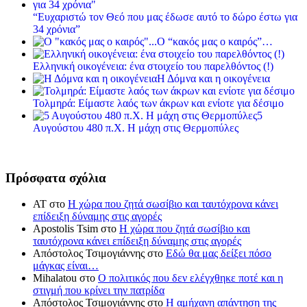
“Ευχαριστώ τον Θεό που μας έδωσε αυτό το δώρο έστω για
34 χρόνια”
Ο “κακός μας ο καιρός”…
Ελληνική οικογένεια: ένα στοιχείο του παρελθόντος (!)
Η Δόμνα και η οικογένεια
Τολμηρά: Είμαστε λαός των άκρων και ενίοτε για δέσιμο
5
Αυγούστου 480 π.Χ. Η μάχη στις Θερμοπύλες
Πρόσφατα σχόλια
ΑΤ
στο
Η χώρα που ζητά σωσίβιο και ταυτόχρονα κάνει
επίδειξη δύναμης στις αγορές
Apostolis Tsim
στο
Η χώρα που ζητά σωσίβιο και
ταυτόχρονα κάνει επίδειξη δύναμης στις αγορές
Απόστολος Τσιμογιάννης
στο
Εδώ θα μας δείξει πόσο
μάγκας είναι…
Mihalatou
στο
Ο πολιτικός που δεν ελέγχθηκε ποτέ και η
στιγμή που κρίνει την πατρίδα
Απόστολος Τσιμογιάννης
στο
Η αμήχανη απάντηση της