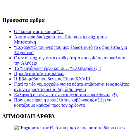
Πρόσφατα άρθρα
Ο “κακός μας ο καιρός”…
Από την παιδική χαρά του Τσίπρα στη στάχτη του
Μητσοτάκη
“Ευχαριστώ τον Θεό που μας έδωσε αυτό το δώρο έστω για
34 χρόνια”
Όταν η στάχτη γίνεται σταθερότητα και η Φύση αποκαλύπτει
την Αλήθεια
Το “Πανάθλιο” έργο και οι… “Ελληναράδες”!
Προοδευτισμός της πλάκας
Η Εβδομάδα που δεν μας Είπαν XXVIII
Γιατί το νέο νομοσχέδιο για τα ύδατα επιβαρύνει τους πολίτες
αντί να προστατεύει το δημόσιο αγαθό
Ελληνική οικογένεια: ένα στοιχείο του παρελθόντος (!)
Πριν μας πάρει η προπέλα της κυβέρνησης αξίζει να
κοιτάξουμε καθαρά προς τον ορίζοντα
ΔΗΜΟΦΙΛΗ ΑΡΘΡΑ