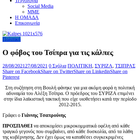
Τεχνολογία
Social Media
ΜΜΕ
Η ΟΜΑΔΑ
Επικοινωνία
Πολιτική
Ο φόβος του Τσίπρα για τις κάλπες
28/08/2021
27/08/2021
0 Σχόλια
ΠΟΛΙΤΙΚΗ
,
ΣΥΡΙΖΑ
,
ΤΣΙΠΡΑΣ
Share on Facebook
Share on Twitter
Share on Linkedin
Share on
Pinterest
Στη συζήτηση στη Βουλή φάνηκε για μια ακόμη φορά η πολιτική
αδυναμία του Αλέξη Τσίπρα. Ο πρόεδρος του ΣΥΡΙΖΑ επιμένει
στην ίδια λαϊκιστική τακτική που είχε υιοθετήσει κατά την περίοδο
2012-2015.
Γράφει ο
Γιάννης Τσαπρούνης
ΠΡΟΣΠΑΘΕΙ
να αποκομίσει μικροκομματικά οφέλη από κάθε
τραγικό γεγονός που συμβαίνει, από κάθε δυσκολία, από τα λάθη
της κυβέρνησης. Δεν έχει όμως να καταθέσει συγκεκριμένες