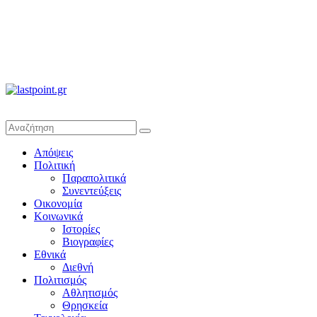
lastpoint.gr
Με
Απόψεις
άποψη
Πολιτική
μέχρι
Παραπολιτικά
τέλους…
Συνεντεύξεις
Οικονομία
Κοινωνικά
Ιστορίες
Βιογραφίες
Εθνικά
Διεθνή
Πολιτισμός
Αθλητισμός
Θρησκεία