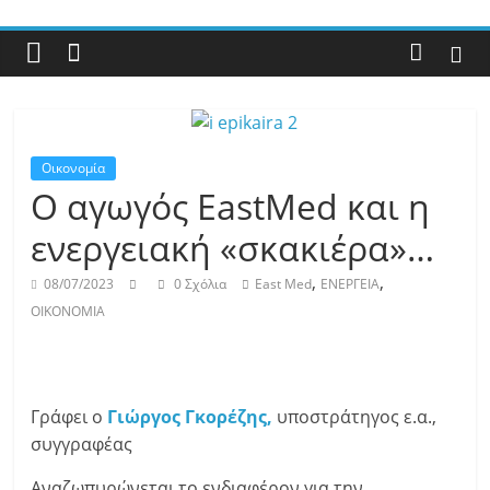
Με
άποψη
μέχρι
τέλους…
Οικονομία
Ο αγωγός ΕastMed και η
ενεργειακή «σκακιέρα»…
,
,
08/07/2023
0 Σχόλια
East Med
ΕΝΕΡΓΕΙΑ
ΟΙΚΟΝΟΜΙΑ
Γράφει ο
Γιώργος Γκορέζης,
υποστράτηγος ε.α.,
συγγραφέας
Αναζωπυρώνεται το ενδιαφέρον για την