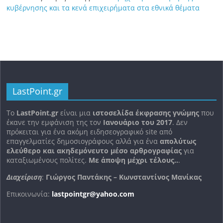
κυβέρνησης και τα κενά επιχειρήματα στα εθνικά θέματα
LastPoint.gr
To
LastPoint.gr
είναι μια
ιστοσελίδα έκφρασης γνώμης
που
έκανε την εμφάνιση της τον
Ιανουάριο του 2017
. Δεν
πρόκειται για ένα ακόμη ειδησεογραφικό site από
επαγγελματίες δημοσιογράφους αλλά για ένα
απολύτως
ελεύθερο και ακηδεμόνευτο μέσο αρθρογραφίας
για
καταξιωμένους πολίτες.
Με άποψη μέχρι τέλους..
.
Διαχείριση
:
Γιώργος Παντάκης – Κωνσταντίνος Μανίκας
Επικοινωνία:
lastpointgr@yahoo.com