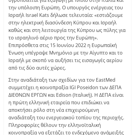
υγροποιείται για εξαγωγή με πλοίο στην Ιταλία και
την υπόλοιπη Ευρώπη. Ο υπουργός ενέργειας του
Ισραήλ Israel Kats δήλωσε τελευταία: «εστιάζουμε
στην ηλεκτρική διασύνδεση Κύπρου και Ισραήλ
καθώς και στη λειτουργία της Κύπρου ως πύλης για
το ισραηλινό αέριο προς την Ευρώπη».
Επιπρόσθετα στις 15 Ιουνίου 2022 η Ευρωπαϊκή
Ένωση υπέγραψε Μνημόνιο με την Αίγυπτο και το
Ισραήλ με σκοπό να αυξήσει τις εισαγωγές αερίου
από τις δύο αυτές χώρες.
Στην αναδιάταξη των σχεδίων για τον EastMed
συμμετέχει η κοινοπραξία IGI Poseidon των ΔΕΠΑ
ΔΙΕΘΝΩΝ ΕΡΓΩΝ και Edison (Ιταλική). Η ΔΕΠΑ είναι
η πρώτη ελληνική εταιρεία που επιδιώκει να
αποκτήσει ρόλο στη νέα επιχειρούμενη
αναδιάταξη του ενεργειακού τοπίου της περιοχής.
Πληροφορίες θέλουν την ελληνοϊταλική
κοινοπραξία να εξετάζει το ενδεχόμενο ανάμειξής