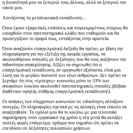
η δυνατότητά μου να ξεπερνώ τους άλλους, αλλά να ξεπερνώ τον
εαυτό μου.
Ατενίζοντας τη μεταλυκειακή εκπαίδευση…
Όσοι έχουν εξαιρετικές επιδόσεις και συγκεκριμένους στόχους θα
εισαχθούν στον πανεπιστημιακό κλάδο που επιθυμούν και θα
προσεγγίζουν το όραμά τους, εστιάζοντας στην αριστεία.
Όσοι αναζητούν επαγγελματική διέξοδο θα πρέπει, με βάση την
πληροφόρηση για την εξέλιξη της αγοράς εργασίας, να
ακολουθήσουν σπουδές με δεξιότητες που θα τους αυξήσουν την
πιθανότητα απασχόλησης. Αξίζει να σημειωθεί ότι η
επαγγελματική εκπαίδευση, αν οργανωθεί αξιόπιστα, είναι μια
λύση για το μεγάλο ποσοστό των νέων ανθρώπων. Δεν πρέπει να
ξεχνάμε ότι στις «έμπειρες» κοινωνίες μόνο το 33% των
αποφοίτων λυκείου ακολουθεί πανεπιστημιακές σπουδές (βέβαια
διαθέτουν υψηλής στάθμης επαγγελματική εκπαίδευση!).
Οι ανάγκες των σύγχρονων κοινωνιών σε ειδικότητες αλλάζουν
συνεχώς. Οι πληροφορίες σχετικά με τις αλλαγές είναι εύκολο να
αναζητηθούν. Το σχόλιό μου θα το κλείσω με μια τελευταία
παρατήρηση: στον εργασιακό της χρόνο η νέα γενιά θα αλλάξει
πολλές φορές επάγγελμα, πράγμα που σημαίνει ότι πρέπει να
επενδύσει σε δεξιότητες πολλαπλών χρήσεων.