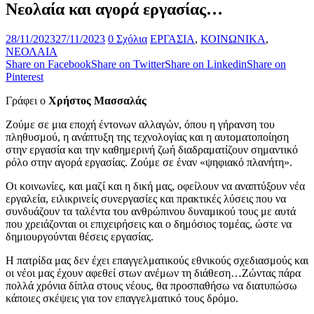
Νεολαία και αγορά εργασίας…
28/11/2023
27/11/2023
0 Σχόλια
ΕΡΓΑΣΙΑ
,
ΚΟΙΝΩΝΙΚΑ
,
ΝΕΟΛΑΙΑ
Share on Facebook
Share on Twitter
Share on Linkedin
Share on
Pinterest
Γράφει ο
Χρήστος Μασσαλάς
Ζούμε σε μια εποχή έντονων αλλαγών, όπου η γήρανση του
πληθυσμού, η ανάπτυξη της τεχνολογίας και η αυτοματοποίηση
στην εργασία και την καθημερινή ζωή διαδραματίζουν σημαντικό
ρόλο στην αγορά εργασίας. Ζούμε σε έναν «ψηφιακό πλανήτη».
Οι κοινωνίες, και μαζί και η δική μας, οφείλουν να αναπτύξουν νέα
εργαλεία, ειλικρινείς συνεργασίες και πρακτικές λύσεις που να
συνδυάζουν τα ταλέντα του ανθρώπινου δυναμικού τους με αυτά
που χρειάζονται οι επιχειρήσεις και ο δημόσιος τομέας, ώστε να
δημιουργούνται θέσεις εργασίας.
Η πατρίδα μας δεν έχει επαγγελματικούς εθνικούς σχεδιασμούς και
οι νέοι μας έχουν αφεθεί στων ανέμων τη διάθεση…Ζώντας πάρα
πολλά χρόνια δίπλα στους νέους, θα προσπαθήσω να διατυπώσω
κάποιες σκέψεις για τον επαγγελματικό τους δρόμο.