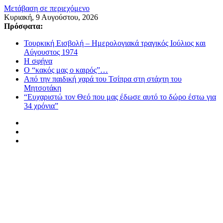
Μετάβαση σε περιεχόμενο
Κυριακή, 9 Αυγούστου, 2026
Πρόσφατα:
Τουρκική Εισβολή – Ημερολογιακά τραγικός Ιούλιος και
Αύγουστος 1974
Η σφήνα
Ο “κακός μας ο καιρός”…
Από την παιδική χαρά του Τσίπρα στη στάχτη του
Μητσοτάκη
“Ευχαριστώ τον Θεό που μας έδωσε αυτό το δώρο έστω για
34 χρόνια”