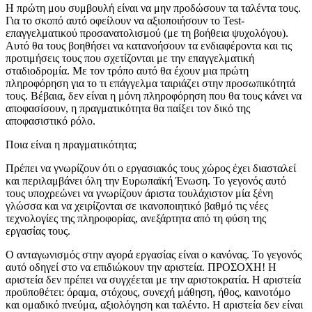
Η πρώτη μου συμβουλή είναι να μην προδώσουν τα ταλέντα τους.
Για το σκοπό αυτό οφείλουν να αξιοποιήσουν το Test-
επαγγελματικού προσανατολισμού (με τη βοήθεια ψυχολόγου).
Αυτό θα τους βοηθήσει να κατανοήσουν τα ενδιαφέροντα και τις
προτιμήσεις τους που σχετίζονται με την επαγγελματική
σταδιοδρομία. Με τον τρόπο αυτό θα έχουν μια πρώτη
πληροφόρηση για το τι επάγγελμα ταιριάζει στην προσωπικότητά
τους. Βέβαια, δεν είναι η μόνη πληροφόρηση που θα τους κάνει να
αποφασίσουν, η πραγματικότητα θα παίξει τον δικό της
αποφασιστικό ρόλο.
Ποια είναι η πραγματικότητα;
Πρέπει να γνωρίζουν ότι ο εργασιακός τους χώρος έχει διασταλεί
και περιλαμβάνει όλη την Ευρωπαϊκή Ένωση. Το γεγονός αυτό
τους υποχρεώνει να γνωρίζουν άριστα τουλάχιστον μία ξένη
γλώσσα και να χειρίζονται σε ικανοποιητικό βαθμό τις νέες
τεχνολογίες της πληροφορίας, ανεξάρτητα από τη φύση της
εργασίας τους.
Ο ανταγωνισμός στην αγορά εργασίας είναι ο κανόνας. Το γεγονός
αυτό οδηγεί στο να επιδιώκουν την αριστεία. ΠΡΟΣΟΧΗ! Η
αριστεία δεν πρέπει να συγχέεται με την αριστοκρατία. Η αριστεία
προϋποθέτει: όραμα, στόχους, συνεχή μάθηση, ήθος, καινοτόμο
και ομαδικό πνεύμα, αξιολόγηση και ταλέντο. Η αριστεία δεν είναι