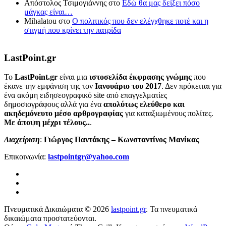
Απόστολος Τσιμογιάννης
στο
Εδώ θα μας δείξει πόσο
μάγκας είναι…
Mihalatou
στο
Ο πολιτικός που δεν ελέγχθηκε ποτέ και η
στιγμή που κρίνει την πατρίδα
LastPoint.gr
To
LastPoint.gr
είναι μια
ιστοσελίδα έκφρασης γνώμης
που
έκανε την εμφάνιση της τον
Ιανουάριο του 2017
. Δεν πρόκειται για
ένα ακόμη ειδησεογραφικό site από επαγγελματίες
δημοσιογράφους αλλά για ένα
απολύτως ελεύθερο και
ακηδεμόνευτο μέσο αρθρογραφίας
για καταξιωμένους πολίτες.
Με άποψη μέχρι τέλους..
.
Διαχείριση
:
Γιώργος Παντάκης – Κωνσταντίνος Μανίκας
Επικοινωνία:
lastpointgr@yahoo.com
Πνευματικά Δικαιώματα © 2026
lastpoint.gr
. Τα πνευματικά
δικαιώματα προστατεύονται.