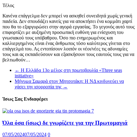
Τέλος
Κανένα επάγγελμα δεν μπορεί να ασκηθεί συνειδητά χωρίς γενική
παιδεία. Δεν σπουδάζει κανείς για να αποκτήσει ένα κομμάτι χαρτί
που θα το εξαργυρώσει στην αγορά εργασίας. Το γεγονός αυτό τους
επιφορτίζει με αυξημένη προσωπική ευθύνη για ενίσχυση του
γνωσιακού τους υπόβαθρου. Όσο πιο ενημερωμένος και
καλλιεργημένος είναι ένας άνθρωπος τόσο καλύτερος γίνεται στο
επάγγελμά του. Ας εντοπίσουν λοιπόν οι νέοι/νέες τις αδυναμίες
τους και ας εκπαιδεύσουν και εξασκήσουν τους εαυτούς τους για να
βελτιωθούν…
←
Η Ελλάδα 13ο μέλος στη πρωτοβουλία «Three seas
initiative»
Μήνυμα Σαμαρά στον Μητσοτάκη: Η ΝΔ κινδυνεύει να
χάσει την ισορροπία της
→
Ίσως Σας Ενδιαφέρει
Όλα όσα (ίσως) δε γνωρίζετε για την Πρωτομαγιά
07/05/2024
07/05/2024
0