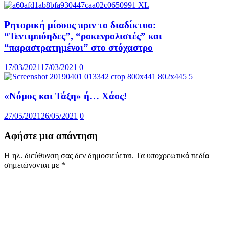
Ρητορική μίσους πριν το διαδίκτυο:
“Τεντιμπόηδες”, “ροκενρολιστές” και
“παραστρατημένοι” στο στόχαστρο
17/03/2021
17/03/2021
0
«Νόμος και Τάξη» ή… Χάος!
27/05/2021
26/05/2021
0
Αφήστε μια απάντηση
Η ηλ. διεύθυνση σας δεν δημοσιεύεται.
Τα υποχρεωτικά πεδία
σημειώνονται με
*