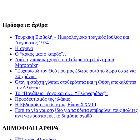
Πρόσφατα άρθρα
Τουρκική Εισβολή – Ημερολογιακά τραγικός Ιούλιος και
Αύγουστος 1974
Η σφήνα
Ο “κακός μας ο καιρός”…
Από την παιδική χαρά του Τσίπρα στη στάχτη του
Μητσοτάκη
“Ευχαριστώ τον Θεό που μας έδωσε αυτό το δώρο έστω για
34 χρόνια”
Όταν η στάχτη γίνεται σταθερότητα και η Φύση αποκαλύπτει
την Αλήθεια
Το “Πανάθλιο” έργο και οι… “Ελληναράδες”!
Προοδευτισμός της πλάκας
Η Εβδομάδα που δεν μας Είπαν XXVIII
Γιατί το νέο νομοσχέδιο για τα ύδατα επιβαρύνει τους πολίτες
αντί να προστατεύει το δημόσιο αγαθό
ΔΗΜΟΦΙΛΗ ΑΡΘΡΑ
Η σφήνα