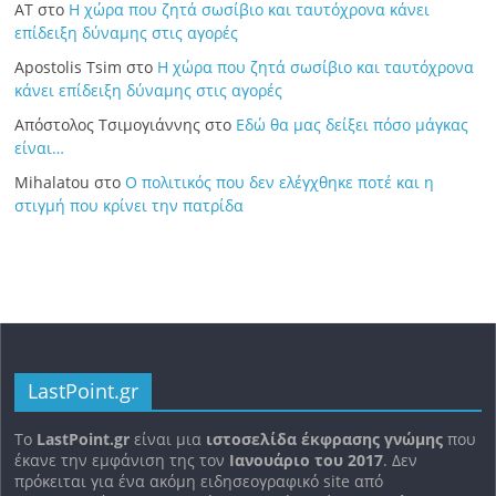
ΑΤ
στο
Η χώρα που ζητά σωσίβιο και ταυτόχρονα κάνει
επίδειξη δύναμης στις αγορές
Apostolis Tsim
στο
Η χώρα που ζητά σωσίβιο και ταυτόχρονα
κάνει επίδειξη δύναμης στις αγορές
Απόστολος Τσιμογιάννης
στο
Εδώ θα μας δείξει πόσο μάγκας
είναι…
Mihalatou
στο
Ο πολιτικός που δεν ελέγχθηκε ποτέ και η
στιγμή που κρίνει την πατρίδα
LastPoint.gr
To
LastPoint.gr
είναι μια
ιστοσελίδα έκφρασης γνώμης
που
έκανε την εμφάνιση της τον
Ιανουάριο του 2017
. Δεν
πρόκειται για ένα ακόμη ειδησεογραφικό site από