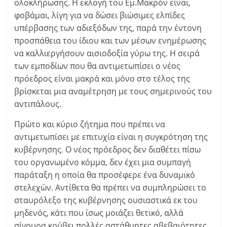
ολοκλήρωσης. Η εκλογή του Εμ.Μακρόν είναι,
φοβάμαι, λίγη για να δώσει βιώσιμες ελπίδες
υπέρβασης των αδιεξόδων της, παρά την έντονη
προσπάθεια του ίδιου και των μέσων ενημέρωσης
να καλλιεργήσουν αισιοδοξία γύρω της. Η σειρά
των εμποδίων που θα αντιμετωπίσει ο νέος
πρόεδρος είναι μακρά και μόνο στο τέλος της
βρίσκεται μια αναμέτρηση με τους σημερινούς του
αντιπάλους.
Πρώτο και κύριο ζήτημα που πρέπει να
αντιμετωπίσει με επιτυχία είναι η συγκρότηση της
κυβέρνησης. Ο νέος πρόεδρος δεν διαθέτει πίσω
του οργανωμένο κόμμα, δεν έχει μια συμπαγή
παράταξη η οποία θα προσέφερε ένα δυναμικό
στελεχών. Αντίθετα θα πρέπει να συμπληρώσει το
σταυρόλεξο της κυβέρνησης ουσιαστικά εκ του
μηδενός, κάτι που ίσως μοιάζει θετικό, αλλά
σίγουρα κρύβει πολλές αστάθμητες αβεβαιότητες.