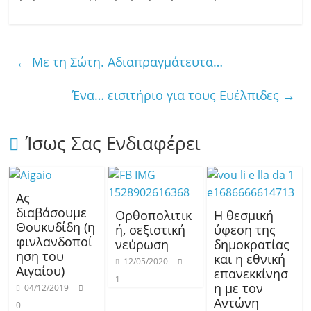
←
Με τη Σώτη. Αδιαπραγμάτευτα…
Ένα… εισιτήριο για τους Ευέλπιδες
→
Ίσως Σας Ενδιαφέρει
Ας
διαβάσουμε
Ορθοπολιτικ
Η θεσμική
Θουκυδίδη (η
ή, σεξιστική
ύφεση της
φινλανδοποί
νεύρωση
δημοκρατίας
ηση του
και η εθνική
12/05/2020
Αιγαίου)
επανεκκίνησ
1
η με τον
04/12/2019
Αντώνη
0