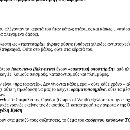
ου φλέγονταν τα κέρατά του ήταν κάπως στάσιμος και κάπως…«ατάραχ
να φλεγόμενο δάσος).
 γνωστή ως
«ταπετσαρία» άγριας φύσης
(υπάρχει χιλιάδες αντίστοιχες
ή πυρκαγιά
. Ούτε στο βάθος, ούτε στα κέρατά του.
σότερα
hoax-news (fake-news)
έχουν
«εικαστική υποστήριξη»
από ηλε
καγιές, λοιμούς σεισμούς, καταποντισμούς και πλημμύρες.
ν
είναι «πρωτοφανείς». Δεν γίνονται κάθε μέρα – ούτε κάθε χρόνο – 
χε ούτε η τηλεόραση να μας το δείχνει
δραματοποιημένα
, ούτε τα μέ
ων.
eck
«Τα Σταφύλια της Οργής» (Grapes of Wrath) εξελίσσεται την επο
χικές χρονιές εκείνης της δεκαετίες. Η καταστροφή των αγροτών της Ο
γάλη Κρίση
.
υν στις μεταξύ τους συζητήσεις, το θέμα του
αφόρητου καύσωνα Τ