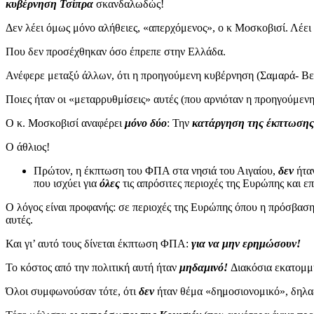
κυβέρνηση Τσίπρα
σκανδαλωδώς!
Δεν λέει όμως μόνο αλήθειες, «απερχόμενος», ο κ Μοσκοβισί. Λέει
Που δεν προσέχθηκαν όσο έπρεπε στην Ελλάδα.
Ανέφερε μεταξύ άλλων, ότι η προηγούμενη κυβέρνηση (Σαμαρά- Β
Ποιες ήταν οι «μεταρρυθμίσεις» αυτές (που αρνιόταν η προηγούμεν
Ο κ. Μοσκοβισί αναφέρει
μόνο δύο
: Την
κατάργηση της έκπτωση
Ο άθλιος!
Πρώτον, η έκπτωση του ΦΠΑ στα νησιά του Αιγαίου,
δεν
ήτα
που ισχύει για
όλες
τις απρόσιτες περιοχές της Ευρώπης και ε
Ο λόγος είναι προφανής: σε περιοχές της Ευρώπης όπου η πρόσβα
αυτές.
Και γι’ αυτό τους δίνεται έκπτωση ΦΠΑ:
για να μην ερημώσουν!
Το κόστος από την πολιτική αυτή ήταν
μηδαμινό!
Διακόσια εκατομμ
Όλοι συμφωνούσαν τότε, ότι
δεν
ήταν θέμα «δημοσιονομικό», δηλ