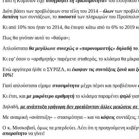
Γιατί η Κομισιόν είχε
υπογράψει τη «βιωσιμότητα»
του ελληνικού
Διότι βάσει των προβλέψεων στα τέλη του 2014 –
όλων
των προβλέψ
δαπάνη
των συντάξεων, το
ποσοστό
των πληρωμών του Προϋπολογι
Κι από 10% που ήταν το 2014, θα έπεφτε κάτω από το 6% το 2019 
Πως θα γινόταν αυτό το «θαύμα»;
Απλούστατα
θα μεγάλωνε συνεχώς ο «παρονομαστής» δηλαδή τ
Κι εφ’ όσον ο «αριθμητής» παρέμενε σταθερός, το κλάσμα θα μίκρα
Ενώ αργότερα ήλθε ο ΣΥΡΙΖΑ, κι
έκοψαν τις συντάξεις ξανά και 
10%!
Γιατί απλούστατα είχαμε
στασιμότητα
μέχρι πέρσι και προβλέπουν
Κι έτσι, και
με μικρότερο αριθμητή
το κλάσμα παραμένει
ψηλό
για
Δηλαδή,
με ανάπτυξη γρήγορη δεν χρειάζονταν άλλες μειώσεις σε
Με αναιμική «ανάπτυξη» – στασιμότητα – και να
κόψεις
συντάξεις, 
Ο κ. Μοσκοβισί, όμως τα μπερδεύει. Λέει ότι η προηγούμενη κυβ
απαραίτητο
να γίνει!