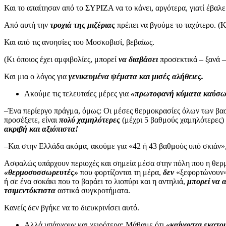
Και το απαίτησαν από το ΣΥΡΙΖΑ να το κάνει, αργότερα, γιατί έβαλ
Από αυτή την
τροχιά της μιζέριας
πρέπει να βγούμε το ταχύτερο. 
Και από τις ανοησίες του Μοσκοβισί, βεβαίως.
(Κι όποιος έχει αμφιβολίες, μπορεί
να διαβάσει
προσεκτικά – ξανά –
Και μια ο λόγος για
γενικευμένα ψέματα και μισές αλήθειες.
Ακούμε τις τελευταίες μέρες για
«πρωτοφανή κύματα καύσ
–Ένα περίεργο πράγμα, όμως: Οι μέσες θερμοκρασίες όλων των βα
προσέξετε, είναι
πολύ χαμηλότερες
(μέχρι 5 βαθμούς χαμηλότερες
ακριβή και αξιόπιστα!
–Και στην Ελλάδα ακόμα, ακούμε για «42 ή 43 βαθμούς υπό σκιάν»,
Ασφαλώς υπάρχουν περιοχές και σημεία μέσα στην πόλη που η θε
«θερμοσυσσωρευτές»
που φορτίζονται τη μέρα,
δεν
«ξεφορτώνουν» τ
ή σε ένα σοκάκι που το βαράει το λιοπύρι και η αντηλιά,
μπορεί να α
τσιμεντόκτιστα
αστικά συγκροτήματα.
Κανείς δεν βγήκε να το διευκρινίσει αυτό.
Αλλά υπάρχουν και χειρότερα: Μάθαμε ότι
«καίγονται εκατο