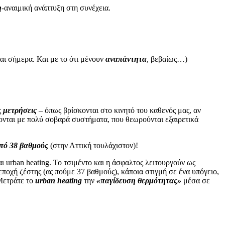
η
-αναιμική ανάπτυξη στη συνέχεια.
αι σήμερα. Και με το ότι μένουν
αναπάντητα
, βεβαίως…)
ς
μετρήσεις
– όπως βρίσκονται στο κινητό του καθενός μας, αν
ίνονται με πολύ σοβαρά συστήματα, που θεωρούνται εξαιρετικά
από 38 βαθμούς
(στην Αττική τουλάχιστον)!
αι urban heating. To τσιμέντο και η άσφαλτος λειτουργούν ως
εποχή ζέστης (ας πούμε 37 βαθμούς), κάποια στιγμή σε ένα υπόγειο,
Μετράτε το
urban heating
την
«παγίδευση θερμότητας»
μέσα σε