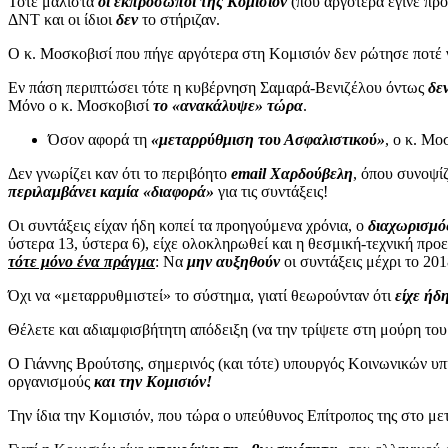
Τότε μάλιστα
οι εκπρόσωποι της Κομισιόν
(που αργότερα έγινε πρ
ΔΝΤ και οι ίδιοι
δεν
το στήριζαν.
Ο κ. Μοσκοβισί που πήγε αργότερα στη Κομισιόν δεν ρώτησε ποτέ 
Εν πάση περιπτώσει τότε η κυβέρνηση Σαμαρά-Βενιζέλου όντως
δε
Μόνο ο κ. Μοσκοβισί
το «ανακάλυψε» τώρα
.
Όσον αφορά τη
«μεταρρύθμιση του Ασφαλιστικού»
, ο κ. Μ
Δεν γνωρίζει καν ότι το περιβόητο
email Χαρδούβελη
, όπου συνοψί
περιλαμβάνει καμία «διαφορά»
για τις συντάξεις!
Οι συντάξεις είχαν ήδη κοπεί τα προηγούμενα χρόνια, ο
διαχωρισμ
ύστερα 13, ύστερα 6), είχε ολοκληρωθεί και η θεσμική-τεχνική προ
τότε μόνο ένα πράγμα
: Να
μην αυξηθούν
οι συντάξεις μέχρι το 201
Όχι να «μεταρρυθμιστεί» το σύστημα, γιατί θεωρούνταν ότι
είχε ήδ
Θέλετε και αδιαμφισβήτητη απόδειξη (να την τρίψετε στη μούρη του
Ο Γιάννης Βρούτσης, σημερινός (και τότε) υπουργός Κοινωνικών 
οργανισμούς
και την Κομισιόν!
Την ίδια την Κομισιόν, που τώρα ο υπεύθυνος Επίτροπος της στο μ