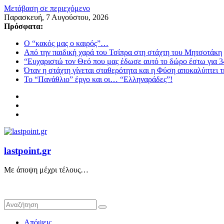
Μετάβαση σε περιεχόμενο
Παρασκευή, 7 Αυγούστου, 2026
Πρόσφατα:
Ο “κακός μας ο καιρός”…
Από την παιδική χαρά του Τσίπρα στη στάχτη του Μητσοτάκη
“Ευχαριστώ τον Θεό που μας έδωσε αυτό το δώρο έστω για 3
Όταν η στάχτη γίνεται σταθερότητα και η Φύση αποκαλύπτει 
Το “Πανάθλιο” έργο και οι… “Ελληναράδες”!
lastpoint.gr
Με άποψη μέχρι τέλους…
Απόψεις