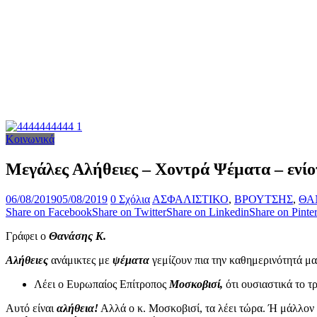
Κοινωνικά
Μεγάλες Αλήθειες – Χοντρά Ψέματα – ενίο
06/08/2019
05/08/2019
0 Σχόλια
ΑΣΦΑΛΙΣΤΙΚΟ
,
ΒΡΟΥΤΣΗΣ
,
ΘΑ
Share on Facebook
Share on Twitter
Share on Linkedin
Share on Pinter
Γράφει ο
Θανάσης Κ.
Αλήθειες
ανάμικτες με
ψέματα
γεμίζουν πια την καθημερινότητά μα
Λέει ο Ευρωπαίος Επίτροπος
Μοσκοβισί,
ότι ουσιαστικά το τ
Αυτό είναι
αλήθεια!
Αλλά ο κ. Μοσκοβισί, τα λέει τώρα. Ή μάλλον τ