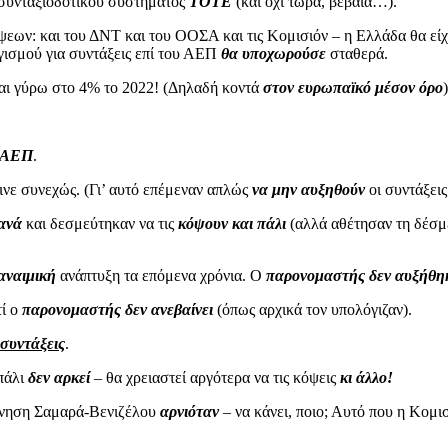
 συνταξιοδοτικού συστήματος
ΤΟΤΕ
(και όχι τώρα, βέβαια…).
εων: και του ΔΝΤ και του ΟΟΣΑ και τις Κομισιόν – η Ελλάδα θα εί
σμού για συντάξεις επί του ΑΕΠ
θα υποχωρούσε
σταθερά.
και γύρω στο 4% το 2022! (Δηλαδή κοντά
στον ευρωπαϊκό μέσον όρο
)
ο ΑΕΠ
.
ινε συνεχώς. (Γι’ αυτό επέμεναν απλώς
να μην αυξηθούν
οι συντάξεις
ξανά
και δεσμεύτηκαν να τις
κόψουν και πάλι
(αλλά αθέτησαν τη δέσμε
αναιμική
ανάπτυξη τα επόμενα χρόνια. Ο
παρονομαστής δεν αυξήθη
τί ο
παρονομαστής δεν ανεβαίνει
(όπως αρχικά τον υπολόγιζαν).
 συντάξεις
.
πάλι
δεν αρκεί
– θα χρειαστεί αργότερα να τις κόψεις
κι άλλο!
έρνηση Σαμαρά-Βενιζέλου
αρνιόταν
– να κάνει, ποιο; Αυτό που η Κομι