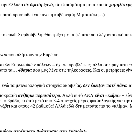
ε την Ελλάδα
σε ύφεση ξανά
, σε στασιμότητα μετά και σε
χαμηλότερ
(Κι αυτό προσπαθεί να κάνει η κυβέρνηση Μητσοτάκη…)
 το email Χαρδούβελη. Θα φρίξει με τα ψέματα που λέγονται ακόμα κ
ωνα»
που πλήττουν την Ευρώπη.
σικών Ευρωπαϊκών πόλεων – όχι σε προβλέψεις, αλλά σε πραγματικέ
) από τα…
40αρια
που μας λένε στις τηλεοράσεις. Και οι μετρήσεις γ
 ενώ τα μετεωρολογικά στοιχεία ακριβείας,
δεν έδειξαν ποτέ πάνω 
ρμοκρασία
ανέβηκε περισσότερο
. Αλλά αυτό
ΔΕΝ είναι «κλίμα» –
είν
ο βράδυ, κι έτσι μετά από 3-4 συνεχείς μέρες φυσιολογικής για την 
νέβει
και στους 42 βαθμούς! Αλλά εδώ
δεν
μετράτε πια το «κλίμα». 
μμύρια στρέμματα βλάστησης στη Σιβηρία!»