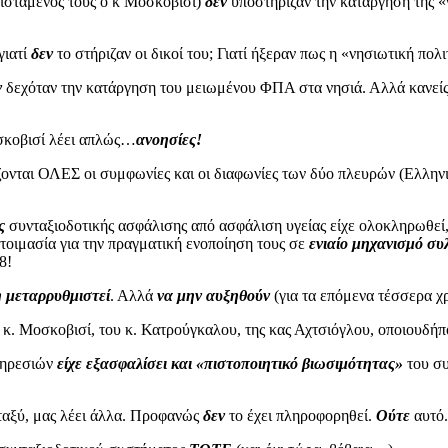
οϊστάμενος τους ο κ Μοσκοβισί)
δεν
υποστήριζαν την κατάργηση της «
γιατί
δεν
το στήριζαν οι δικοί του; Γιατί ήξεραν πως η «νησιωτική πο
ν
δεχόταν την κατάργηση του μειωμένου ΦΠΑ στα νησιά. Αλλά κανείς
οσκοβισί λέει απλώς…
ανοησίες!
ζονται ΟΛΕΣ οι συμφωνίες και οι διαφωνίες των δύο πλευρών (Ελληνι
ός
συνταξιοδοτικής ασφάλισης από ασφάλιση υγείας είχε ολοκληρωθεί,
ετοιμασία για την πραγματική ενοποίηση τους σε
ενιαίο μηχανισμό σ
8!
η μεταρρυθμιστεί
. Αλλά
να μην αυξηθούν
(για τα επόμενα τέσσερα χρ
 κ. Μοσκοβισί, του κ. Κατρούγκαλου, της κας Αχτσιόγλου, οποιουδήπ
υπηρεσιών
είχε εξασφαλίσει και «πιστοποιητικό βιωσιμότητας»
του σ
εταξύ, μας λέει άλλα. Προφανώς
δεν
το έχει πληροφορηθεί.
Ούτε
αυτό.