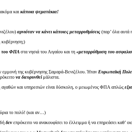
 ακόμα και
κάποια ψεματάκια!
ενιζέλου)
αρνιόταν να κάνει κάποιες μεταρρυθμίσεις
(παρ’ όλα αυτά 
η κυβέρνηση;)
ς του ΦΠΑ
στα νησιά του Αιγαίου και τη
«μεταρρύθμιση του ασφαλισ
ν εμμονή της κυβέρνησης Σαμαρά-Βενιζέλου. Ήταν
Ευρωπαϊκή Πολι
πρόκειτο
να διευρυνθεί
μάλιστα.
ση αγαθών και υπηρεσιών είναι δύσκολη, ο μειωμένος ΦΠΑ απλώς
εξι
ύρια το πολύ! (και αν…)
αδή
δεν
επρόκειτο να ανακουφίσει το έλλειμμα ή να επηρεάσει καθ’ ο