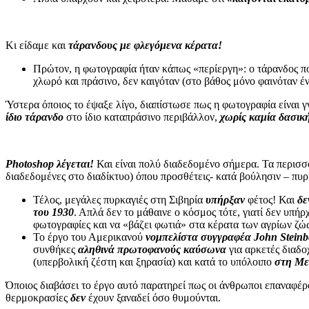
Κι είδαμε και
τάρανδους
με φλεγόμενα κέρατα!
Πρώτον, η φωτογραφία ήταν κάπως «περίεργη»: ο τάρανδος π
χλωρό και πράσινο, δεν καιγόταν (στο βάθος μόνο φαινόταν έ
Ύστερα όποιος το έψαξε λίγο, διαπίστωσε πως η φωτογραφία είναι
ίδιο τάρανδο
στο ίδιο καταπράσινο περιβάλλον,
χωρίς καμία δασικ
Photoshop λέγεται!
Και είναι πολύ διαδεδομένο σήμερα. Τα περισ
διαδεδομένες στο διαδίκτυο) όπου προσθέτεις- κατά βούλησιν – πυρ
Τέλος, μεγάλες πυρκαγιές στη Σιβηρία
υπήρξαν
φέτος! Και
δε
του 1930
. Απλά δεν το μάθαινε ο κόσμος τότε, γιατί δεν υπήρ
φωτογραφίες και να «βάζει φωτιά» στα κέρατα των αγρίων ζώ
Το έργο του Αμερικανού
νομπελίστα συγγραφέα John Steinb
συνθήκες
αληθινά πρωτοφανούς καύσωνα
για αρκετές διαδο
(υπερβολική ζέστη και ξηρασία) και κατά το υπόλοιπο
στη Με
Όποιος διαβάσει το έργο αυτό παρατηρεί πως οι άνθρωποι επαναφέρο
θερμοκρασίες
δεν
έχουν ξαναδεί όσο θυμούνται.