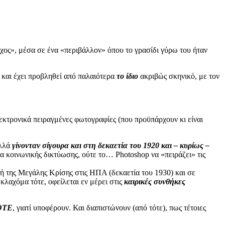
ος», μέσα σε ένα «περιβάλλον» όπου το γρασίδι γύρω του ήταν
) και έχει προβληθεί από παλαιότερα
το ίδιο
ακριβώς σκηνικό, με τον
κτρονικά πειραγμένες φωτογραφίες (που προϋπάρχουν κι είναι
αλλά
γίνονταν σίγουρα και στη δεκαετία του 1920 και – κυρίως –
σα κοινωνικής δικτύωσης, ούτε το… Photoshop να «πειράζει» τις
χή της Μεγάλης Κρίσης στις ΗΠΑ (δεκαετία του 1930) και σε
κλαχόμα τότε, οφείλεται εν μέρει στις
καιρικές συνθήκες
ΟΤΕ
, γιατί υποφέρουν. Και διαπιστώνουν (από τότε), πως τέτοιες