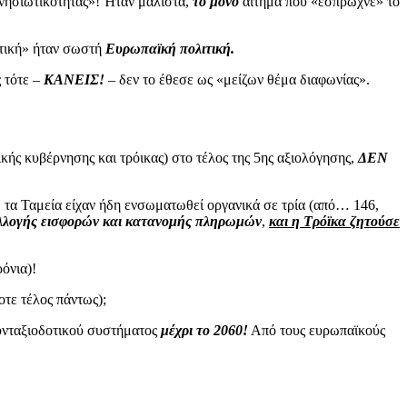
νησιωτικότητας»! Ήταν μάλιστα,
το μόνο
αίτημα που «έσπρωχνε» το
λιτική» ήταν σωστή
Ευρωπαϊκή πολιτική.
 τότε –
ΚΑΝΕΙΣ!
– δεν το έθεσε ως «μείζων θέμα διαφωνίας».
κής κυβέρνησης και τρόικας) στο τέλος της 5ης αξιολόγησης,
ΔΕΝ
 τα Ταμεία είχαν ήδη ενσωματωθεί οργανικά σε τρία (από… 146,
υλλογής εισφορών και κατανομής πληρωμών
,
και η Τρόϊκα ζητούσε
όνια)!
οτε τέλος πάντως);
υνταξιοδοτικού συστήματος
μέχρι το 2060!
Από τους ευρωπαϊκούς