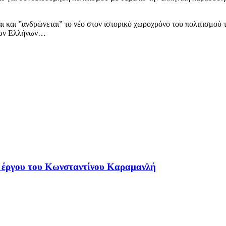
αι και ”ανδρώνεται” το νέο στον ιστορικό χωροχρόνο του πολιτισμού 
α των Ελλήνων…
υ έργου του Κωνσταντίνου Καραμανλή