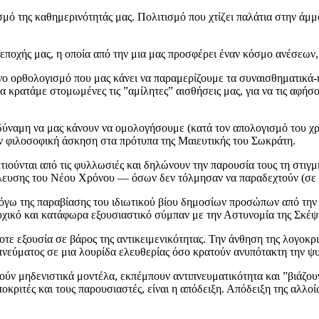
ό της καθημερινότητάς μας. Πολιτισμό που χτίζει παλάτια στην άμμο 
ποχής μας, η οποία από την μια μας προσφέρει έναν κόσμο ανέσεων, 
ο ορθολογισμό που μας κάνει να παραμερίζουμε τα συναισθηματικά-ηθ
να κρατάμε στομωμένες τις ”αμίλητες” αισθήσεις μας, για να τις αφή
η δύναμη να μας κάνουν να ομολογήσουμε (κατά τον απολογισμό του χ
αν φιλοσοφική άσκηση στα πρότυπα της Μαιευτικής του Σωκράτη.
τιούνται από τις φυλλωσιές και δηλώνουν την παρουσία τους τη στιγμ
ευσης του Νέου Χρόνου — όσων δεν τόλμησαν να παραδεχτούν (σε πολι
λόγω της παραβίασης του ιδιωτικού βίου δημοσίων προσώπων από την 
χικό και κατάφωρα εξουσιαστικό σύμπαν με την Αστυνομία της Σκέψ
ε εξουσία σε βάρος της αντικειμενικότητας. Την άνθηση της λογοκρι
πνεύματος σε μια λουρίδα ελευθερίας όσο κρατούν ανυπότακτη την ψυ
ν μηδενιστικά μοντέλα, εκπέμπουν αντιπνευματικότητα και ”βιάζου
οκριτές και τους παρουσιαστές, είναι η απόδειξη. Απόδειξη της αλλο