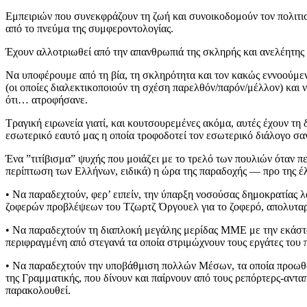
Εμπειριών που συνεκφράζουν τη ζωή και συνοικοδομούν τον πολιτισμ
από το πνεύμα της συμφεροντολογίας.
Έχουν αλλοτριωθεί από την απανθρωπιά της σκληρής και ανελέητης ε
Να υποφέρουμε από τη βία, τη σκληρότητα και τον κακώς εννοούμεν
(οι οποίες διαλεκτικοποιούν τη σχέση παρελθόν/παρόν/μέλλον) και 
ότι… ατροφήσανε.
Τραγική ειρωνεία γιατί, και κουτσουρεμένες ακόμα, αυτές έχουν τ
εσωτερικό εαυτό μας η οποία τροφοδοτεί τον εσωτερικό διάλογο σ
Ένα ”τιτίβισμα” ψυχής που μοιάζει με το τρελό των πουλιών όταν πε
περίπτωση των Ελλήνων, ειδικά) η ώρα της παραδοχής — προ της έλ
• Να παραδεχτούν, φερ’ ειπείν, την ύπαρξη νοσούσας δημοκρατίας 
ζοφερών προβλέψεων του Τζωρτζ Όργουελ για το ζοφερό, απολυταρ
• Να παραδεχτούν τη διαπλοκή μεγάλης μερίδας ΜΜΕ με την εκάστοτ
περιφραγμένη από στεγανά τα οποία στριμώχνουν τους εργάτες του 
• Να παραδεχτούν την υποβάθμιση πολλών Μέσων, τα οποία προωθού
της Γραμματικής, που δίνουν και παίρνουν από τους ρεπόρτερς-ανταπ
παρακολουθεί.