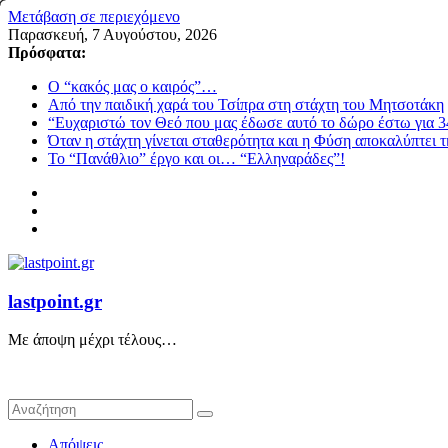
Μετάβαση σε περιεχόμενο
Παρασκευή, 7 Αυγούστου, 2026
Πρόσφατα:
Ο “κακός μας ο καιρός”…
Από την παιδική χαρά του Τσίπρα στη στάχτη του Μητσοτάκη
“Ευχαριστώ τον Θεό που μας έδωσε αυτό το δώρο έστω για 3
Όταν η στάχτη γίνεται σταθερότητα και η Φύση αποκαλύπτει 
Το “Πανάθλιο” έργο και οι… “Ελληναράδες”!
lastpoint.gr
Με άποψη μέχρι τέλους…
Απόψεις