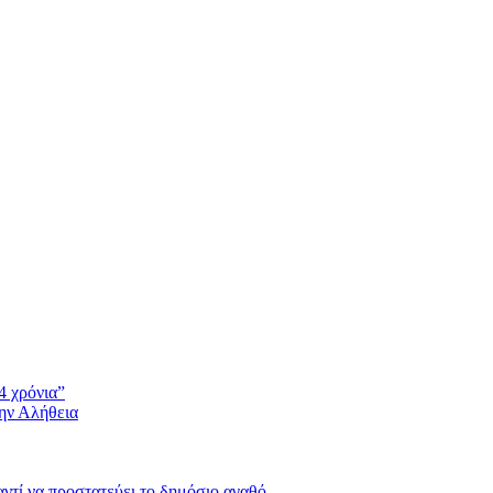
4 χρόνια”
την Αλήθεια
 αντί να προστατεύει το δημόσιο αγαθό