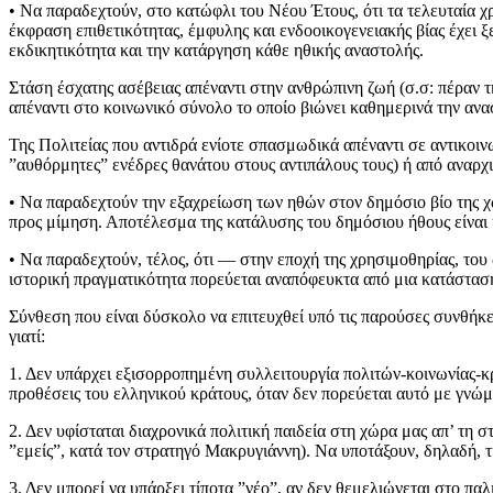
• Να παραδεχτούν, στο κατώφλι του Νέου Έτους, ότι τα τελευταία 
έκφραση επιθετικότητας, έμφυλης και ενδοοικογενειακής βίας έχει ξ
εκδικητικότητα και την κατάργηση κάθε ηθικής αναστολής.
Στάση έσχατης ασέβειας απέναντι στην ανθρώπινη ζωή (σ.σ: πέραν τ
απέναντι στο κοινωνικό σύνολο το οποίο βιώνει καθημερινά την ανα
Της Πολιτείας που αντιδρά ενίοτε σπασμωδικά απέναντι σε αντικοι
”αυθόρμητες” ενέδρες θανάτου στους αντιπάλους τους) ή από αναρχι
• Να παραδεχτούν την εξαχρείωση των ηθών στον δημόσιο βίο της 
προς μίμηση. Αποτέλεσμα της κατάλυσης του δημόσιου ήθους είνα
• Να παραδεχτούν, τέλος, ότι — στην εποχή της χρησιμοθηρίας, τ
ιστορική πραγματικότητα πορεύεται αναπόφευκτα από μια κατάσταση
Σύνθεση που είναι δύσκολο να επιτευχθεί υπό τις παρούσες συνθήκες
γιατί:
1. Δεν υπάρχει εξισορροπημένη συλλειτουργία πολιτών-κοινωνίας-κρ
προθέσεις του ελληνικού κράτους, όταν δεν πορεύεται αυτό με γν
2. Δεν υφίσταται διαχρονικά πολιτική παιδεία στη χώρα μας απ’ τη 
”εμείς”, κατά τον στρατηγό Μακρυγιάννη). Να υποτάξουν, δηλαδή, τη
3. Δεν μπορεί να υπάρξει τίποτα ”νέο”, αν δεν θεμελιώνεται στο π