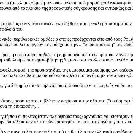
χρόνια (με κλιμακούμενη την αποκτήνωση υπό μορφή χουλιγκανισμού 
εφύγει από το πλαίσιο της προσωπικής σύγκρουσης και αντιδικίας και
η σωρείας των γυναικτονιών, εκτινάχθηκε και η εγκληματικότητα των α
σφάλειά του.
νωνικές, περιθωριακές ομάδες ο οποίες προέρχονται είτε από τους Ρ
κούς, που λειτουργούν με πρόσχημα την… ”αποκατάσταση” της αδικίας
χώρας, η οποία παρεμποδίζει τη δημιουργία σωστών προτύπων αναφορ
ι η καθολική στάση αμφισβήτησης δημοσίων προσώπων από μεγάλο μέρ
ου ωφελιμισμού, της προπαγάνδας, της εμπορευματοποίησης των σχέσ
 σε άλλη αντίθετη με σκοπό να συνθέσει το πνεύμα με τον πρακτικό 
, γιατί στηρίζεται σε πήλινα πόδια τα οποία δεν τη βοηθούν να δημιο
άτους, αφού τα άτομα βλέπουν καχύποπτα την ολότητα (”ο κόσμος είνα
ώμονα τη δικαιοσύνη…
στιγμή που οι πολίτες (στην πλειοψηφία τους) αρνούνται να υποτάξουν 
ν ιδιοτέλεια των υλιστικών προταγμάτων τους στην αγάπη για την πατ
αλιό για συνοικοδόμηση πολιτισμού με θεμέλιο την ελληνική παράδοσ