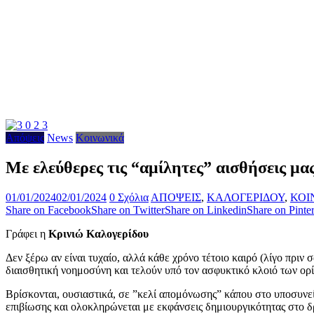
Απόψεις
News
Κοινωνικά
Με ελεύθερες τις “αμίλητες” αισθήσεις μ
01/01/2024
02/01/2024
0 Σχόλια
ΑΠΟΨΕΙΣ
,
ΚΑΛΟΓΕΡΙΔΟΥ
,
ΚΟΙ
Share on Facebook
Share on Twitter
Share on Linkedin
Share on Pinter
Γράφει η
Κρινιώ Καλογερίδου
Δεν ξέρω αν είναι τυχαίο, αλλά κάθε χρόνο τέτοιο καιρό (λίγο πριν 
διαισθητική νοημοσύνη και τελούν υπό τον ασφυκτικό κλοιό των ορί
Βρίσκονται, ουσιαστικά, σε ”κελί απομόνωσης” κάπου στο υποσυνε
επιβίωσης και ολοκληρώνεται με εκφάνσεις δημιουργικότητας στο δ