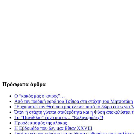
Πρόσφατα άρθρα
Ο “κακός μας ο καιρός”…
Από την παιδική χαρά του Τσίπρα στη στάχτη του Μητσοτάκη
“Ευχαριστώ τον Θεό που μας έδωσε αυτό το δώρο έστω για 3
Όταν η στάχτη γίνεται σταθερότητα και η Φύση αποκαλύπτει 
Το “Πανάθλιο” έργο και οι… “Ελληναράδες”!
Προοδευτισμός της πλάκας
Η Εβδομάδα που δεν μας Είπαν XXVIII
Γιατί το νέο νομοσχέδιο για τα ύδατα επιβαρύνει τους πολίτες