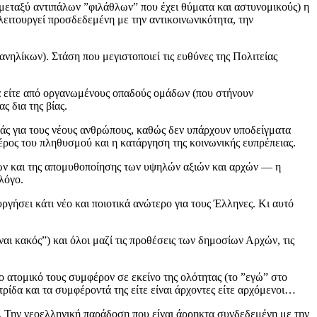
μεταξύ αντιπάλων ”φιλάθλων” που έχει θύματα και αστυνομικούς) η
 λειτουργεί προσδεδεμένη με την αντικοινωνικότητα, την
νηλίκων). Στάση που μεγιστοποιεί τις ευθύνες της Πολιτείας
ομά είτε από οργανωμένους οπαδούς ομάδων (που στήνουν
 δια της βίας.
άς για τους νέους ανθρώπους, καθώς δεν υπάρχουν υποδείγματα
ος του πληθυσμού και η κατάργηση της κοινωνικής ευπρέπειας.
εων και της απομυθοποίησης των υψηλών αξιών και αρχών — η
λόγο.
υργήσει κάτι νέο και ποιοτικά ανώτερο για τους Έλληνες. Κι αυτό
ι κακός”) και όλοι μαζί τις προθέσεις των δημοσίων Αρχών, τις
το ατομικό τους συμφέρον σε εκείνο της ολότητας (το ”εγώ” στο
ρίδα και τα συμφέροντά της είτε είναι άρχοντες είτε αρχόμενοι…
η. Την νεοελληνική παράδοση που είναι άρρηκτα συνδεδεμένη με την