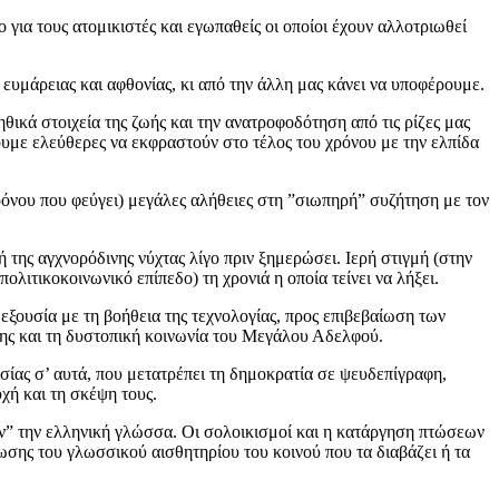
για τους ατομικιστές και εγωπαθείς οι οποίοι έχουν αλλοτριωθεί
ευμάρειας και αφθονίας, κι από την άλλη μας κάνει να υποφέρουμε.
ικά στοιχεία της ζωής και την ανατροφοδότηση από τις ρίζες μας
σουμε ελεύθερες να εκφραστούν στο τέλος του χρόνου με την ελπίδα
ρόνου που φεύγει) μεγάλες αλήθειες στη ”σιωπηρή” συζήτηση με τον
ή της αγχνορόδινης νύχτας λίγο πριν ξημερώσει. Ιερή στιγμή (στην
τικοκοινωνικό επίπεδο) τη χρονιά η οποία τείνει να λήξει.
εξουσία με τη βοήθεια της τεχνολογίας, προς επιβεβαίωση των
ης και τη δυστοπική κοινωνία του Μεγάλου Αδελφού.
σίας σ’ αυτά, που μετατρέπει τη δημοκρατία σε ψευδεπίγραφη,
χή και τη σκέψη τους.
ν” την ελληνική γλώσσα. Οι σολοικισμοί και η κατάργηση πτώσεων
ίωσης του γλωσσικού αισθητηρίου του κοινού που τα διαβάζει ή τα