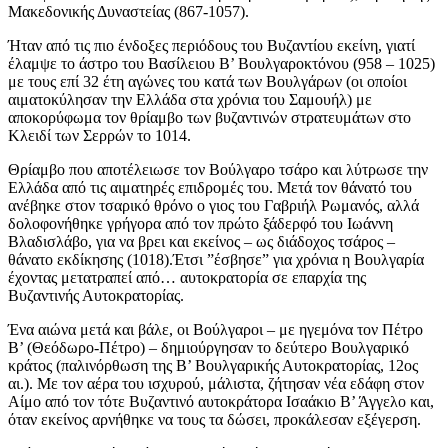
Μακεδονικής Δυναστείας (867-1057).
Ήταν από τις πιο ένδοξες περιόδους του Βυζαντίου εκείνη, γιατί
έλαμψε το άστρο του Βασίλειου Β’ Βουλγαροκτόνου (958 – 1025)
με τους επί 32 έτη αγώνες του κατά των Βουλγάρων (οι οποίοι
αιματοκύλησαν την Ελλάδα στα χρόνια του Σαμουήλ) με
αποκορύφωμα τον θρίαμβο των βυζαντινών στρατευμάτων στο
Κλειδί των Σερρών το 1014.
Θρίαμβο που αποτέλειωσε τον Βούλγαρο τσάρο και λύτρωσε την
Ελλάδα από τις αιματηρές επιδρομές του. Μετά τον θάνατό του
ανέβηκε στον τσαρικό θρόνο ο γιος του Γαβριήλ Ρωμανός, αλλά
δολοφονήθηκε γρήγορα από τον πρώτο ξάδερφό του Ιωάννη
Βλαδισλάβο, για να βρει και εκείνος – ως διάδοχος τσάρος –
θάνατο εκδίκησης (1018).Έτσι ”έσβησε” για χρόνια η Βουλγαρία
έχοντας μετατραπεί από… αυτοκρατορία σε επαρχία της
Βυζαντινής Αυτοκρατορίας.
Ένα αιώνα μετά και βάλε, οι Βούλγαροι – με ηγεμόνα τον Πέτρο
Β’ (Θεόδωρο-Πέτρο) – δημιούργησαν το δεύτερο Βουλγαρικό
κράτος (παλινόρθωση της Β’ Βουλγαρικής Αυτοκρατορίας, 12ος
αι.). Με τον αέρα του ισχυρού, μάλιστα, ζήτησαν νέα εδάφη στον
Αίμο από τον τότε Βυζαντινό αυτοκράτορα Ισαάκιο Β’ Άγγελο και,
όταν εκείνος αρνήθηκε να τους τα δώσει, προκάλεσαν εξέγερση.