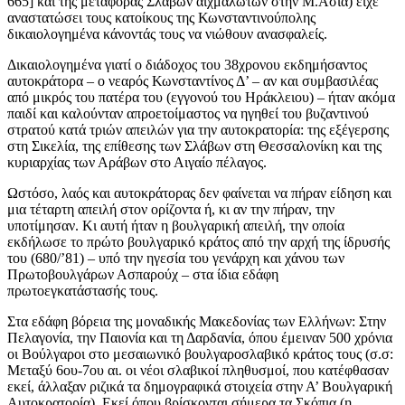
665] και της μεταφοράς Σλάβων αιχμαλώτων στην Μ.Ασία) είχε
αναστατώσει τους κατοίκους της Κωνσταντινούπολης
δικαιολογημένα κάνοντάς τους να νιώθουν ανασφαλείς.
Δικαιολογημένα γιατί ο διάδοχος του 38χρονου εκδημήσαντος
αυτοκράτορα – ο νεαρός Κωνσταντίνος Δ’ – αν και συμβασιλέας
από μικρός του πατέρα του (εγγονού του Ηράκλειου) – ήταν ακόμα
παιδί και καλούνταν απροετοίμαστος να ηγηθεί του βυζαντινού
στρατού κατά τριών απειλών για την αυτοκρατορία: της εξέγερσης
στη Σικελία, της επίθεσης των Σλάβων στη Θεσσαλονίκη και της
κυριαρχίας των Αράβων στο Αιγαίο πέλαγος.
Ωστόσο, λαός και αυτοκράτορας δεν φαίνεται να πήραν είδηση και
μια τέταρτη απειλή στον ορίζοντα ή, κι αν την πήραν, την
υποτίμησαν. Κι αυτή ήταν η βουλγαρική απειλή, την οποία
εκδήλωσε το πρώτο βουλγαρικό κράτος από την αρχή της ίδρυσής
του (680/’81) – υπό την ηγεσία του γενάρχη και χάνου των
Πρωτοβουλγάρων Ασπαρούχ – στα ίδια εδάφη
πρωτοεγκατάστασής τους.
Στα εδάφη βόρεια της μοναδικής Μακεδονίας των Ελλήνων: Στην
Πελαγονία, την Παιονία και τη Δαρδανία, όπου έμειναν 500 χρόνια
οι Βούλγαροι στο μεσαιωνικό βουλγαροσλαβικό κράτος τους (σ.σ:
Μεταξύ 6ου-7ου αι. οι νέοι σλαβικοί πληθυσμοί, που κατέφθασαν
εκεί, άλλαξαν ριζικά τα δημογραφικά στοιχεία στην Α’ Βουλγαρική
Αυτοκρατορία). Εκεί όπου βρίσκονται σήμερα τα Σκόπια (η