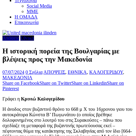
Τεχνολογία
Social Media
ΜΜΕ
Η ΟΜΑΔΑ
Επικοινωνία
Απόψεις
Εθνικά
Η ιστορική πορεία της Βουλγαρίας με
βλέψεις προς την Μακεδονία
07/07/2024
0 Σχόλια
ΑΠΟΨΕΙΣ
,
ΕΘΝΙΚΑ
,
ΚΑΛΟΓΕΡΙΔΟΥ
,
ΜΑΚΕΔΟΝΙΑ
Share on Facebook
Share on Twitter
Share on Linkedin
Share on
Pinterest
Γράφει η
Κρινιώ Καλογερίδου
Η άνοδος στον βυζαντινό θρόνο το 668 μ Χ του 16χρονου γιου του
αυτοκράτορα Κώνστα Β’ Πωγωνάτου (ο οποίος βρέθηκε
δολοφονημένος στο λουτρό του στις Συρακούσες – πάνω που
σχεδίαζε τη μεταφορά της βυζαντινής πρωτεύουσας εκεί –
πέφτοντας θύμα της κατάκτησης της Σκλαβηνίας από τον ίδιο [664-