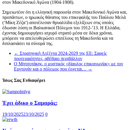
στον Μακεδονικό Αγώνα (1904-1908).
Σημειωτέον ότι η ελληνική παρουσία στον Μακεδονικό Αγώνα και,
προπάντων, ο ηρωικός θάνατος του επικεφαλής του Παύλου Μελά
(‘Μίκη Ζέζα’) αποτέλεσαν θρυαλλίδα εξελίξεων στις οποίες
έδωσαν λύση οι Βαλκανικοί Πόλεμοι του 1912-’13. Η Ελλάδα,
έχοντας δημιουργήσει ισχυρό στρατό μέσα σε δέκα χρόνια,
μπόρεσε να απελευθερώσει επιτέλους τη Μακεδονία και να
διπλασιάσει τα σύνορά της.
←
Στρατηγική Ατζέντα 2024-2029 της ΕΕ: Σαφείς
προτεραιότητες, αβέβαιο περιβάλλον
Ο Μητσοτάκης, ο μυστικός «δίαυλος επικοινωνίας» με τον
Ερντογάν και ο πόλεμος που έρχεται…
→
Ίσως Σας Ενδιαφέρει
Έχει άδικο ο Σαμαράς;
19/10/2025
23/10/2025
0