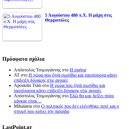
5 Αυγούστου 480 π.Χ. Η μάχη στις
Θερμοπύλες
Πρόσφατα σχόλια
Απόστολος Τσιμογιάννης
στο
Η σφήνα
ΑΤ
στο
Η χώρα που ζητά σωσίβιο και ταυτόχρονα κάνει
επίδειξη δύναμης στις αγορές
Apostolis Tsim
στο
Η χώρα που ζητά σωσίβιο και
ταυτόχρονα κάνει επίδειξη δύναμης στις αγορές
Απόστολος Τσιμογιάννης
στο
Εδώ θα μας δείξει πόσο
μάγκας είναι…
Mihalatou
στο
Ο πολιτικός που δεν ελέγχθηκε ποτέ και η
στιγμή που κρίνει την πατρίδα
LastPoint.gr