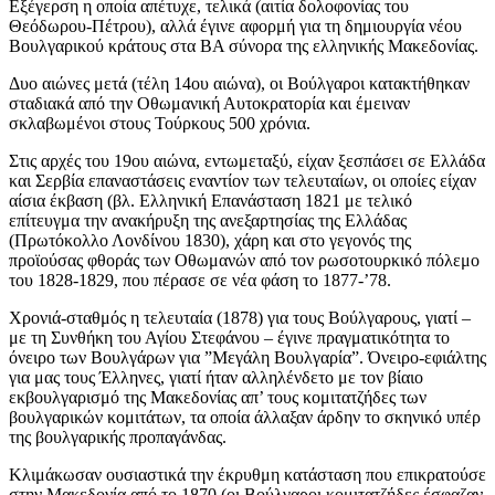
Εξέγερση η οποία απέτυχε, τελικά (αιτία δολοφονίας του
Θεόδωρου-Πέτρου), αλλά έγινε αφορμή για τη δημιουργία νέου
Βουλγαρικού κράτους στα ΒΑ σύνορα της ελληνικής Μακεδονίας.
Δυο αιώνες μετά (τέλη 14ου αιώνα), οι Βούλγαροι κατακτήθηκαν
σταδιακά από την Οθωμανική Αυτοκρατορία και έμειναν
σκλαβωμένοι στους Τούρκους 500 χρόνια.
Στις αρχές του 19ου αιώνα, εντωμεταξύ, είχαν ξεσπάσει σε Ελλάδα
και Σερβία επαναστάσεις εναντίον των τελευταίων, οι οποίες είχαν
αίσια έκβαση (βλ. Ελληνική Επανάσταση 1821 με τελικό
επίτευγμα την ανακήρυξη της ανεξαρτησίας της Ελλάδας
(Πρωτόκολλο Λονδίνου 1830), χάρη και στο γεγονός της
προϊούσας φθοράς των Οθωμανών από τον ρωσοτουρκικό πόλεμο
του 1828-1829, που πέρασε σε νέα φάση το 1877-’78.
Χρονιά-σταθμός η τελευταία (1878) για τους Βούλγαρους, γιατί –
με τη Συνθήκη του Αγίου Στεφάνου – έγινε πραγματικότητα το
όνειρο των Βουλγάρων για ”Μεγάλη Βουλγαρία”. Όνειρο-εφιάλτης
για μας τους Έλληνες, γιατί ήταν αλληλένδετο με τον βίαιο
εκβουλγαρισμό της Μακεδονίας απ’ τους κομιτατζήδες των
βουλγαρικών κομιτάτων, τα οποία άλλαξαν άρδην το σκηνικό υπέρ
της βουλγαρικής προπαγάνδας.
Κλιμάκωσαν ουσιαστικά την έκρυθμη κατάσταση που επικρατούσε
στην Μακεδονία από το 1870 (οι Βούλγαροι κομιτατζήδες έσφαζαν