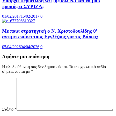
Υπάρχει περίπτωση να ψηφίσω ΝΔ και να μου
προκύψει ΣΥΡΙΖΑ;
01/02/2017
15/02/2017
0
Με ποια στρατηγική ο Ν. Χριστοδουλίδης θ’
αντιμετωπίσει τους Εγγλέζους για τις Βάσεις;
05/04/2026
04/04/2026
0
Αφήστε μια απάντηση
Η ηλ. διεύθυνση σας δεν δημοσιεύεται.
Τα υποχρεωτικά πεδία
σημειώνονται με
*
Σχόλιο
*