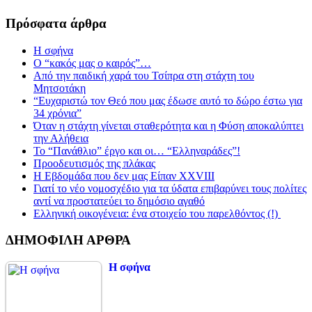
Πρόσφατα άρθρα
Η σφήνα
Ο “κακός μας ο καιρός”…
Από την παιδική χαρά του Τσίπρα στη στάχτη του
Μητσοτάκη
“Ευχαριστώ τον Θεό που μας έδωσε αυτό το δώρο έστω για
34 χρόνια”
Όταν η στάχτη γίνεται σταθερότητα και η Φύση αποκαλύπτει
την Αλήθεια
Το “Πανάθλιο” έργο και οι… “Ελληναράδες”!
Προοδευτισμός της πλάκας
Η Εβδομάδα που δεν μας Είπαν XXVIII
Γιατί το νέο νομοσχέδιο για τα ύδατα επιβαρύνει τους πολίτες
αντί να προστατεύει το δημόσιο αγαθό
Ελληνική οικογένεια: ένα στοιχείο του παρελθόντος (!)
ΔΗΜΟΦΙΛΗ ΑΡΘΡΑ
Η σφήνα