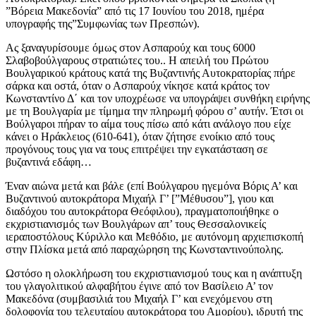
”Βόρεια Μακεδονία” από τις 17 Ιουνίου του 2018, ημέρα
υπογραφής της”Συμφωνίας των Πρεσπών).
Ας ξαναγυρίσουμε όμως στον Ασπαρούχ και τους 6000
Σλαβοβούλγαρους στρατιώτες του.. Η απειλή του Πρώτου
Βουλγαρικού κράτους κατά της Βυζαντινής Αυτοκρατορίας πήρε
σάρκα και οστά, όταν ο Ασπαρούχ νίκησε κατά κράτος τον
Κωνσταντίνο Δ΄ και τον υποχρέωσε να υπογράψει συνθήκη ειρήνης
με τη Βουλγαρία με τίμημα την πληρωμή φόρου σ’ αυτήν. Έτσι οι
Βούλγαροι πήραν το αίμα τους πίσω από κάτι ανάλογο που είχε
κάνει ο Ηράκλειος (610-641), όταν ζήτησε ενοίκιο από τους
προγόνους τους για να τους επιτρέψει την εγκατάσταση σε
βυζαντινά εδάφη…
Έναν αιώνα μετά και βάλε (επί Βούλγαρου ηγεμόνα Βόρις Α’ και
Βυζαντινού αυτοκράτορα Μιχαήλ Γ’ [”Μέθυσου”], γιου και
διαδόχου του αυτοκράτορα Θεόφιλου), πραγματοποιήθηκε ο
εκχριστιανισμός των Βουλγάρων απ’ τους Θεσσαλονικείς
ιεραποστόλους Κύριλλο και Μεθόδιο, με αυτόνομη αρχιεπισκοπή
στην Πλίσκα μετά από παραχώρηση της Κωνσταντινούπολης.
Ωστόσο η ολοκλήρωση του εκχριστιανισμού τους και η ανάπτυξη
του γλαγολιτικού αλφαβήτου έγινε από τον Βασίλειο Α’ τον
Μακεδόνα (συμβασιλιά του Μιχαήλ Γ’ και ενεχόμενου στη
δολοφονία του τελευταίου αυτοκράτορα του Αμορίου), ιδρυτή της