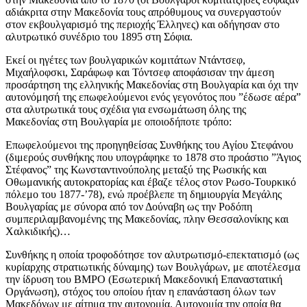
αδιάκριτα στην Μακεδονία τους απρόθυμους να συνεργαστούν
στον εκβουλγαρισμό της περιοχής Έλληνες) και οδήγησαν στο
αλυτρωτικό συνέδριο του 1895 στη Σόφια.
Εκεί οι ηγέτες των βουλγαρικών κομιτάτων Ντάντσεφ,
Μιχαήλοφσκι, Σαράφωφ και Τόντσεφ αποφάσισαν την άμεση
προσάρτηση της ελληνικής Μακεδονίας στη Βουλγαρία και όχι την
αυτονόμησή της επωφελούμενοι ενός γεγονότος που ”έδωσε αέρα”
στα αλυτρωτικά τους σχέδια για ενσωμάτωση όλης της
Μακεδονίας στη Βουλγαρία με οποιοδήποτε τρόπο:
Επωφελούμενοι της προηγηθείσας Συνθήκης του Αγίου Στεφάνου
(διμερούς συνθήκης που υπογράφηκε το 1878 στο προάστιο ”Άγιος
Στέφανος” της Κωνσταντινούπολης μεταξύ της Ρωσικής και
Οθωμανικής αυτοκρατορίας και έβαζε τέλος στον Ρωσο-Τουρκικό
πόλεμο του 1877-’78), ενώ προέβλεπε τη δημιουργία Μεγάλης
Βουλγαρίας με σύνορα από τον Δούναβη ως την Ροδόπη
συμπεριλαμβανομένης της Μακεδονίας, πλην Θεσσαλονίκης και
Χαλκιδικής)…
Συνθήκης η οποία τροφοδότησε τον αλυτρωτισμό-επεκτατισμό (ως
κυρίαρχης στρατιωτικής δύναμης) των Βουλγάρων, με αποτέλεσμα
την ίδρυση του BMPO (Εσωτερική Μακεδονική Επαναστατική
Οργάνωση), στόχος του οποίου ήταν η επανάσταση όλων των
Μακεδόνων με αίτημα την αυτονομία. Αυτονομία την οποία θα