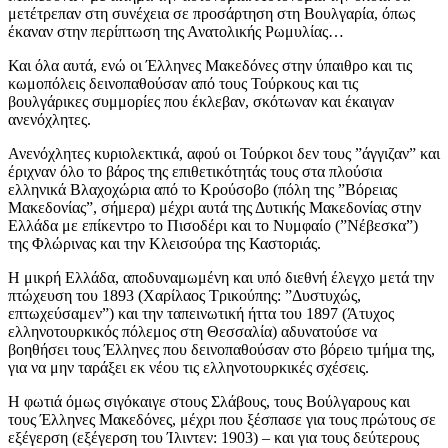
μετέτρεπαν στη συνέχεια σε προσάρτηση στη Βουλγαρία, όπως
έκαναν στην περίπτωση της Ανατολικής Ρωμυλίας…
Και όλα αυτά, ενώ οι Έλληνες Μακεδόνες στην ύπαιθρο και τις
κωμοπόλεις δεινοπαθούσαν από τους Τούρκους και τις
βουλγάρικες συμμορίες που έκλεβαν, σκότωναν και έκαιγαν
ανενόχλητες.
Ανενόχλητες κυριολεκτικά, αφού οι Τούρκοι δεν τους ”άγγιζαν” και
έριχναν όλο το βάρος της επιθετικότητάς τους στα πλούσια
ελληνικά Βλαχοχώρια από το Κρούσοβο (πόλη της ”Βόρειας
Μακεδονίας”, σήμερα) μέχρι αυτά της Δυτικής Μακεδονίας στην
Ελλάδα με επίκεντρο το Πισοδέρι και το Νυμφαίο (”Νέβεσκα”)
της Φλώρινας και την Κλεισούρα της Καστοριάς.
Η μικρή Ελλάδα, αποδυναμωμένη και υπό διεθνή έλεγχο μετά την
πτώχευση του 1893 (Χαρίλαος Τρικούπης: ”Δυστυχώς,
επτωχεύσαμεν”) και την ταπεινωτική ήττα του 1897 (Άτυχος
ελληνοτουρκικός πόλεμος στη Θεσσαλία) αδυνατούσε να
βοηθήσει τους Έλληνες που δεινοπαθούσαν στο βόρειο τμήμα της,
για να μην ταράξει εκ νέου τις ελληνοτουρκικές σχέσεις.
Η φωτιά όμως σιγόκαιγε στους Σλάβους, τους Βούλγαρους και
τους Έλληνες Μακεδόνες, μέχρι που ξέσπασε για τους πρώτους σε
εξέγερση (εξέγερση του Ίλιντεν: 1903) – και για τους δεύτερους