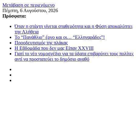
Μετάβαση σε περιεχόμενο
Πέμπτη, 6 Αυγούστου, 2026
Πρόσφατα:
Όταν η στάχτη γίνεται σταθερότητα και η Φύση αποκαλύπτει
την Αλήθεια
Το “Πανάθλιο” έργο και οι… “Ελληναράδες”!
Προοδευτισμός της πλάκας
Η Εβδομάδα που δεν μας Είπαν XXVIII
Γιατί το νέο νομοσχέδιο για τα ύδατα επιβαρύνει τους πολίτες
αντί να προστατεύει το δημόσιο αγαθό