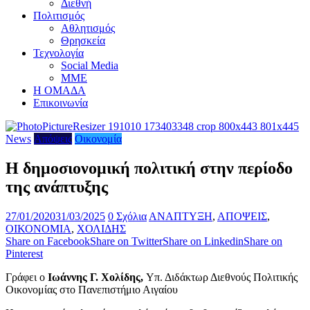
Διεθνή
Πολιτισμός
Αθλητισμός
Θρησκεία
Τεχνολογία
Social Media
ΜΜΕ
Η ΟΜΑΔΑ
Επικοινωνία
News
Απόψεις
Οικονομία
Η δημοσιονομική πολιτική στην περίοδο
της ανάπτυξης
27/01/2020
31/03/2025
0 Σχόλια
ΑΝΑΠΤΥΞΗ
,
ΑΠΟΨΕΙΣ
,
ΟΙΚΟΝΟΜΙΑ
,
ΧΟΛΙΔΗΣ
Share on Facebook
Share on Twitter
Share on Linkedin
Share on
Pinterest
Γράφει ο
Ιωάννης Γ. Χολίδης,
Υπ. Διδάκτωρ Διεθνούς Πολιτικής
Οικονομίας στο Πανεπιστήμιο Αιγαίου