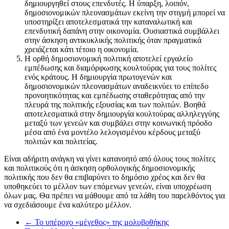
δημιουργηθεί στους επενδυτές. Η ύπαρξη, λοιπόν,
δημοσιονομικών πλεονασμάτων εκείνη την στιγμή μπορεί να
υποστηρίξει αποτελεσματικά την καταναλωτική και
επενδυτική δαπάνη στην οικονομία. Ουσιαστικά συμβάλλει
στην άσκηση αντικυκλικής πολιτικής όταν πραγματικά
χρειάζεται κάτι τέτοιο η οικονομία.
Η ορθή δημοσιονομική πολιτική αποτελεί εργαλείο
εμπέδωσης και διαμόρφωσης κουλτούρας για τους πολίτες
ενός κράτους. Η δημιουργία πρωτογενών και
δημοσιονομικών πλεονασμάτων αναδεικνύει το επίπεδο
προνοητικότητας και εμπέδωσης σταθερότητας από την
πλευρά της πολιτικής εξουσίας και των πολιτών. Βοηθά
αποτελεσματικά στην δημιουργία κουλτούρας αλληλεγγύης
μεταξύ των γενεών και συμβάλει στην κοινωνική πρόοδο
μέσα από ένα μοντέλο λελογισμένου κέρδους μεταξύ
πολιτών και πολιτείας.
Είναι αδήριτη ανάγκη να γίνει κατανοητό από όλους τους πολίτες
και πολιτικούς ότι η άσκηση ορθολογικής δημοσιονομικής
πολιτικής που δεν θα επιβαρύνει το δημόσιο χρέος και δεν θα
υποθηκεύει το μέλλον των επόμενων γενεών, είναι υποχρέωση
όλων μας. Θα πρέπει να μάθουμε από τα λάθη του παρελθόντος για
να σχεδιάσουμε ένα καλύτερο μέλλον.
←
Το υπέροχο «μέγεθος» της μολυβοθήκης