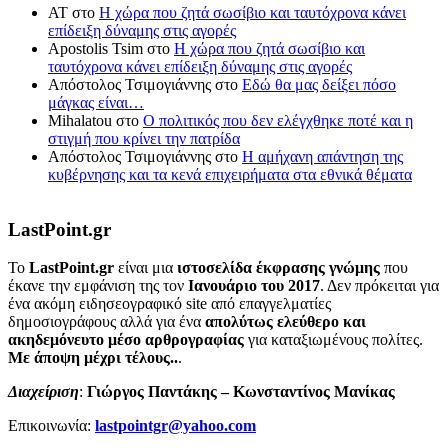
ΑΤ
στο
Η χώρα που ζητά σωσίβιο και ταυτόχρονα κάνει
επίδειξη δύναμης στις αγορές
Apostolis Tsim
στο
Η χώρα που ζητά σωσίβιο και
ταυτόχρονα κάνει επίδειξη δύναμης στις αγορές
Απόστολος Τσιμογιάννης
στο
Εδώ θα μας δείξει πόσο
μάγκας είναι…
Mihalatou
στο
Ο πολιτικός που δεν ελέγχθηκε ποτέ και η
στιγμή που κρίνει την πατρίδα
Απόστολος Τσιμογιάννης
στο
Η αμήχανη απάντηση της
κυβέρνησης και τα κενά επιχειρήματα στα εθνικά θέματα
LastPoint.gr
To
LastPoint.gr
είναι μια
ιστοσελίδα έκφρασης γνώμης
που
έκανε την εμφάνιση της τον
Ιανουάριο του 2017
. Δεν πρόκειται για
ένα ακόμη ειδησεογραφικό site από επαγγελματίες
δημοσιογράφους αλλά για ένα
απολύτως ελεύθερο και
ακηδεμόνευτο μέσο αρθρογραφίας
για καταξιωμένους πολίτες.
Με άποψη μέχρι τέλους..
.
Διαχείριση
:
Γιώργος Παντάκης – Κωνσταντίνος Μανίκας
Επικοινωνία:
lastpointgr@yahoo.com