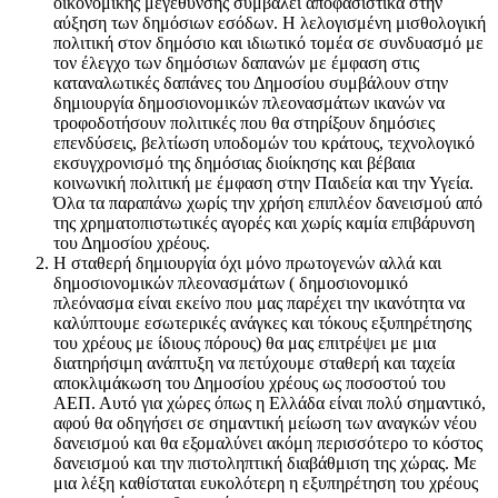
οικονομικής μεγέθυνσης συμβάλει αποφασιστικά στην
αύξηση των δημόσιων εσόδων. Η λελογισμένη μισθολογική
πολιτική στον δημόσιο και ιδιωτικό τομέα σε συνδυασμό με
τον έλεγχο των δημόσιων δαπανών με έμφαση στις
καταναλωτικές δαπάνες του Δημοσίου συμβάλουν στην
δημιουργία δημοσιονομικών πλεονασμάτων ικανών να
τροφοδοτήσουν πολιτικές που θα στηρίξουν δημόσιες
επενδύσεις, βελτίωση υποδομών του κράτους, τεχνολογικό
εκσυγχρονισμό της δημόσιας διοίκησης και βέβαια
κοινωνική πολιτική με έμφαση στην Παιδεία και την Υγεία.
Όλα τα παραπάνω χωρίς την χρήση επιπλέον δανεισμού από
της χρηματοπιστωτικές αγορές και χωρίς καμία επιβάρυνση
του Δημοσίου χρέους.
Η σταθερή δημιουργία όχι μόνο πρωτογενών αλλά και
δημοσιονομικών πλεονασμάτων ( δημοσιονομικό
πλεόνασμα είναι εκείνο που μας παρέχει την ικανότητα να
καλύπτουμε εσωτερικές ανάγκες και τόκους εξυπηρέτησης
του χρέους με ίδιους πόρους) θα μας επιτρέψει με μια
διατηρήσιμη ανάπτυξη να πετύχουμε σταθερή και ταχεία
αποκλιμάκωση του Δημοσίου χρέους ως ποσοστού του
ΑΕΠ. Αυτό για χώρες όπως η Ελλάδα είναι πολύ σημαντικό,
αφού θα οδηγήσει σε σημαντική μείωση των αναγκών νέου
δανεισμού και θα εξομαλύνει ακόμη περισσότερο το κόστος
δανεισμού και την πιστοληπτική διαβάθμιση της χώρας. Με
μια λέξη καθίσταται ευκολότερη η εξυπηρέτηση του χρέους