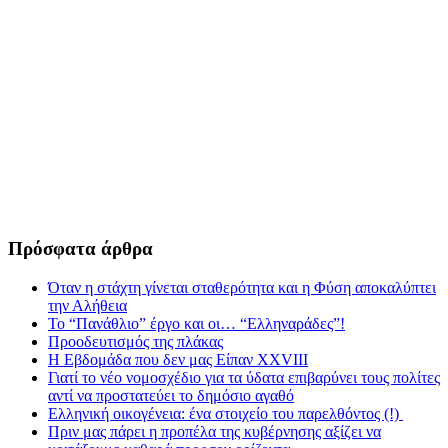
Πρόσφατα άρθρα
Όταν η στάχτη γίνεται σταθερότητα και η Φύση αποκαλύπτει
την Αλήθεια
Το “Πανάθλιο” έργο και οι… “Ελληναράδες”!
Προοδευτισμός της πλάκας
Η Εβδομάδα που δεν μας Είπαν XXVIII
Γιατί το νέο νομοσχέδιο για τα ύδατα επιβαρύνει τους πολίτες
αντί να προστατεύει το δημόσιο αγαθό
Ελληνική οικογένεια: ένα στοιχείο του παρελθόντος (!)
Πριν μας πάρει η προπέλα της κυβέρνησης αξίζει να