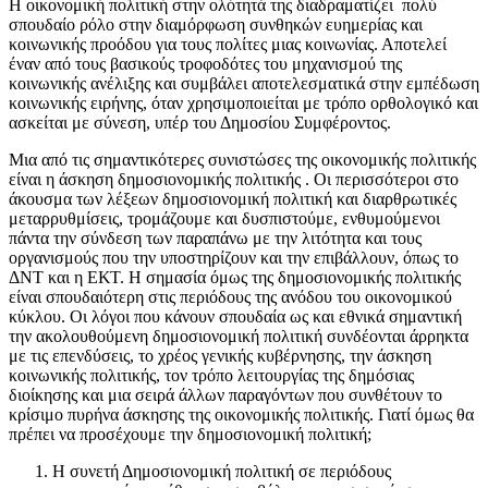
Η οικονομική πολιτική στην ολότητά της διαδραματίζει πολύ
σπουδαίο ρόλο στην διαμόρφωση συνθηκών ευημερίας και
κοινωνικής προόδου για τους πολίτες μιας κοινωνίας. Αποτελεί
έναν από τους βασικούς τροφοδότες του μηχανισμού της
κοινωνικής ανέλιξης και συμβάλει αποτελεσματικά στην εμπέδωση
κοινωνικής ειρήνης, όταν χρησιμοποιείται με τρόπο ορθολογικό και
ασκείται με σύνεση, υπέρ του Δημοσίου Συμφέροντος.
Μια από τις σημαντικότερες συνιστώσες της οικονομικής πολιτικής
είναι η άσκηση δημοσιονομικής πολιτικής . Οι περισσότεροι στο
άκουσμα των λέξεων δημοσιονομική πολιτική και διαρθρωτικές
μεταρρυθμίσεις, τρομάζουμε και δυσπιστούμε, ενθυμούμενοι
πάντα την σύνδεση των παραπάνω με την λιτότητα και τους
οργανισμούς που την υποστηρίζουν και την επιβάλλουν, όπως το
ΔΝΤ και η ΕΚΤ. Η σημασία όμως της δημοσιονομικής πολιτικής
είναι σπουδαιότερη στις περιόδους της ανόδου του οικονομικού
κύκλου. Οι λόγοι που κάνουν σπουδαία ως και εθνικά σημαντική
την ακολουθούμενη δημοσιονομική πολιτική συνδέονται άρρηκτα
με τις επενδύσεις, το χρέος γενικής κυβέρνησης, την άσκηση
κοινωνικής πολιτικής, τον τρόπο λειτουργίας της δημόσιας
διοίκησης και μια σειρά άλλων παραγόντων που συνθέτουν το
κρίσιμο πυρήνα άσκησης της οικονομικής πολιτικής. Γιατί όμως θα
πρέπει να προσέχουμε την δημοσιονομική πολιτική;
Η συνετή Δημοσιονομική πολιτική σε περιόδους