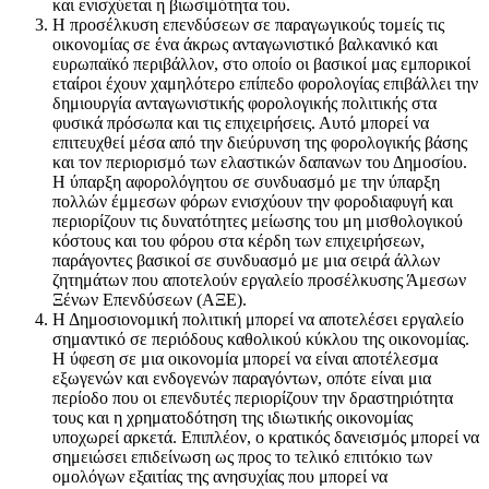
και ενισχύεται η βιωσιμότητα του.
Η προσέλκυση επενδύσεων σε παραγωγικούς τομείς τις
οικονομίας σε ένα άκρως ανταγωνιστικό βαλκανικό και
ευρωπαϊκό περιβάλλον, στο οποίο οι βασικοί μας εμπορικοί
εταίροι έχουν χαμηλότερο επίπεδο φορολογίας επιβάλλει την
δημιουργία ανταγωνιστικής φορολογικής πολιτικής στα
φυσικά πρόσωπα και τις επιχειρήσεις. Αυτό μπορεί να
επιτευχθεί μέσα από την διεύρυνση της φορολογικής βάσης
και τον περιορισμό των ελαστικών δαπανων του Δημοσίου.
Η ύπαρξη αφορολόγητου σε συνδυασμό με την ύπαρξη
πολλών έμμεσων φόρων ενισχύουν την φοροδιαφυγή και
περιορίζουν τις δυνατότητες μείωσης του μη μισθολογικού
κόστους και του φόρου στα κέρδη των επιχειρήσεων,
παράγοντες βασικοί σε συνδυασμό με μια σειρά άλλων
ζητημάτων που αποτελούν εργαλείο προσέλκυσης Άμεσων
Ξένων Επενδύσεων (ΑΞΕ).
Η Δημοσιονομική πολιτική μπορεί να αποτελέσει εργαλείο
σημαντικό σε περιόδους καθολικού κύκλου της οικονομίας.
Η ύφεση σε μια οικονομία μπορεί να είναι αποτέλεσμα
εξωγενών και ενδογενών παραγόντων, οπότε είναι μια
περίοδο που οι επενδυτές περιορίζουν την δραστηριότητα
τους και η χρηματοδότηση της ιδιωτικής οικονομίας
υποχωρεί αρκετά. Επιπλέον, ο κρατικός δανεισμός μπορεί να
σημειώσει επιδείνωση ως προς το τελικό επιτόκιο των
ομολόγων εξαιτίας της ανησυχίας που μπορεί να