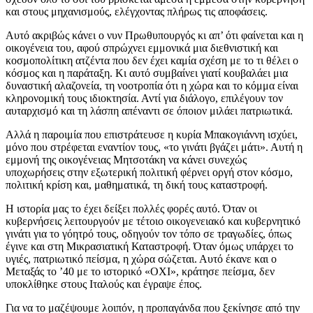
και στους μηχανισμούς, ελέγχοντας πλήρως τις αποφάσεις.
Αυτό ακριβώς κάνει ο νυν Πρωθυπουργός κι απ’ ότι φαίνεται και η
οικογένεια του, αφού σπρώχνει εμμονικά μια διεθνιστική και
κοσμοπολίτικη ατζέντα που δεν έχει καμία σχέση με το τι θέλει ο
κόσμος και η παράταξη. Κι αυτό συμβαίνει γιατί κουβαλάει μια
δυναστική αλαζονεία, τη νοοτροπία ότι η χώρα και το κόμμα είναι
κληρονομική τους ιδιοκτησία. Αντί για διάλογο, επιλέγουν τον
αυταρχισμό και τη λάσπη απέναντι σε όποιον μιλάει πατριωτικά.
Αλλά η παροιμία που επιστράτευσε η κυρία Μπακογιάννη ισχύει,
μόνο που στρέφεται εναντίον τους, «το γινάτι βγάζει μάτι». Αυτή η
εμμονή της οικογένειας Μητσοτάκη να κάνει συνεχώς
υποχωρήσεις στην εξωτερική πολιτική φέρνει οργή στον κόσμο,
πολιτική κρίση και, μαθηματικά, τη δική τους καταστροφή.
Η ιστορία μας το έχει δείξει πολλές φορές αυτό. Όταν οι
κυβερνήσεις λειτουργούν με τέτοιο οικογενειακό και κυβερνητικό
γινάτι για το γόητρό τους, οδηγούν τον τόπο σε τραγωδίες, όπως
έγινε και στη Μικρασιατική Καταστροφή. Όταν όμως υπάρχει το
υγιές, πατριωτικό πείσμα, η χώρα σώζεται. Αυτό έκανε και ο
Μεταξάς το ’40 με το ιστορικό «ΟΧΙ», κράτησε πείσμα, δεν
υποκλίθηκε στους Ιταλούς και έγραψε έπος.
Για να το μαζέψουμε λοιπόν, η προπαγάνδα που ξεκίνησε από την