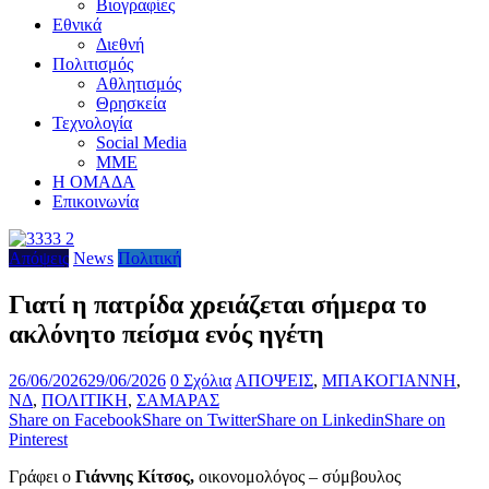
Βιογραφίες
Εθνικά
Διεθνή
Πολιτισμός
Αθλητισμός
Θρησκεία
Τεχνολογία
Social Media
ΜΜΕ
Η ΟΜΑΔΑ
Επικοινωνία
Απόψεις
News
Πολιτική
Γιατί η πατρίδα χρειάζεται σήμερα το
ακλόνητο πείσμα ενός ηγέτη
26/06/2026
29/06/2026
0 Σχόλια
ΑΠΟΨΕΙΣ
,
ΜΠΑΚΟΓΙΑΝΝΗ
,
ΝΔ
,
ΠΟΛΙΤΙΚΗ
,
ΣΑΜΑΡΑΣ
Share on Facebook
Share on Twitter
Share on Linkedin
Share on
Pinterest
Γράφει ο
Γιάννης Κίτσος,
οικονομολόγος – σύμβουλος