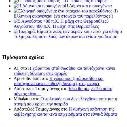
Ο “κακός μας ο καιρός”…
Η Δόμνα και η οικογένεια
Ελληνική οικογένεια: ένα στοιχείο του παρελθόντος (!)
5
Αυγούστου 480 π.Χ. Η μάχη στις Θερμοπύλες
Τολμηρά: Είμαστε λαός των άκρων και ενίοτε για δέσιμο
Πρόσφατα σχόλια
ΑΤ
στο
Η χώρα που ζητά σωσίβιο και ταυτόχρονα κάνει
επίδειξη δύναμης στις αγορές
Apostolis Tsim
στο
Η χώρα που ζητά σωσίβιο και
ταυτόχρονα κάνει επίδειξη δύναμης στις αγορές
Απόστολος Τσιμογιάννης
στο
Εδώ θα μας δείξει πόσο
μάγκας είναι…
Mihalatou
στο
Ο πολιτικός που δεν ελέγχθηκε ποτέ και η
στιγμή που κρίνει την πατρίδα
Απόστολος Τσιμογιάννης
στο
Η αμήχανη απάντηση της
κυβέρνησης και τα κενά επιχειρήματα στα εθνικά θέματα