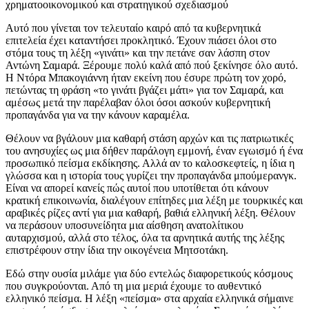
χρηματοοικονομικού και στρατηγικού σχεδιασμού
Αυτό που γίνεται τον τελευταίο καιρό από τα κυβερνητικά
επιτελεία έχει καταντήσει προκλητικό. Έχουν πιάσει όλοι στο
στόμα τους τη λέξη «γινάτι» και την πετάνε σαν λάσπη στον
Αντώνη Σαμαρά. Ξέρουμε πολύ καλά από πού ξεκίνησε όλο αυτό.
Η Ντόρα Μπακογιάννη ήταν εκείνη που έσυρε πρώτη τον χορό,
πετώντας τη φράση «το γινάτι βγάζει μάτι» για τον Σαμαρά, και
αμέσως μετά την παρέλαβαν όλοι όσοι ασκούν κυβερνητική
προπαγάνδα για να την κάνουν καραμέλα.
Θέλουν να βγάλουν μια καθαρή στάση αρχών και τις πατριωτικές
του ανησυχίες ως μια δήθεν παράλογη εμμονή, έναν εγωισμό ή ένα
προσωπικό πείσμα εκδίκησης. Αλλά αν το καλοσκεφτείς, η ίδια η
γλώσσα και η ιστορία τους γυρίζει την προπαγάνδα μπούμερανγκ.
Είναι να απορεί κανείς πώς αυτοί που υποτίθεται ότι κάνουν
κρατική επικοινωνία, διαλέγουν επίτηδες μια λέξη με τουρκικές και
αραβικές ρίζες αντί για μια καθαρή, βαθιά ελληνική λέξη. Θέλουν
να περάσουν υποσυνείδητα μια αίσθηση ανατολίτικου
αυταρχισμού, αλλά στο τέλος, όλα τα αρνητικά αυτής της λέξης
επιστρέφουν στην ίδια την οικογένεια Μητσοτάκη.
Εδώ στην ουσία μιλάμε για δύο εντελώς διαφορετικούς κόσμους
που συγκρούονται. Από τη μια μεριά έχουμε το αυθεντικό
ελληνικό πείσμα. Η λέξη «πείσμα» στα αρχαία ελληνικά σήμαινε