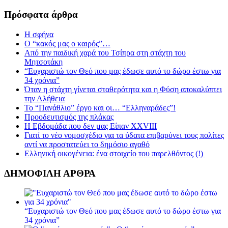
Πρόσφατα άρθρα
Η σφήνα
Ο “κακός μας ο καιρός”…
Από την παιδική χαρά του Τσίπρα στη στάχτη του
Μητσοτάκη
“Ευχαριστώ τον Θεό που μας έδωσε αυτό το δώρο έστω για
34 χρόνια”
Όταν η στάχτη γίνεται σταθερότητα και η Φύση αποκαλύπτει
την Αλήθεια
Το “Πανάθλιο” έργο και οι… “Ελληναράδες”!
Προοδευτισμός της πλάκας
Η Εβδομάδα που δεν μας Είπαν XXVIII
Γιατί το νέο νομοσχέδιο για τα ύδατα επιβαρύνει τους πολίτες
αντί να προστατεύει το δημόσιο αγαθό
Ελληνική οικογένεια: ένα στοιχείο του παρελθόντος (!)
ΔΗΜΟΦΙΛΗ ΑΡΘΡΑ
“Ευχαριστώ τον Θεό που μας έδωσε αυτό το δώρο έστω για
34 χρόνια”