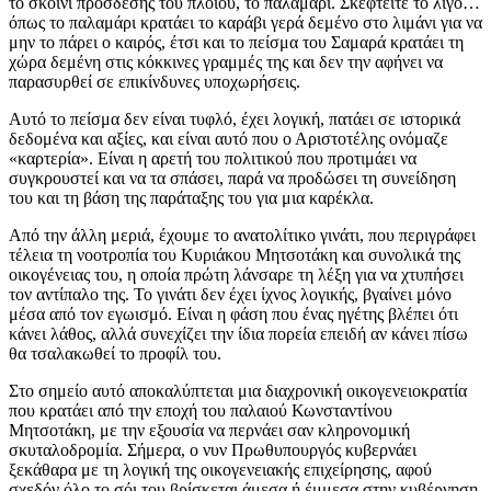
το σκοινί πρόσδεσης του πλοίου, το παλαμάρι. Σκεφτείτε το λίγο…
όπως το παλαμάρι κρατάει το καράβι γερά δεμένο στο λιμάνι για να
μην το πάρει ο καιρός, έτσι και το πείσμα του Σαμαρά κρατάει τη
χώρα δεμένη στις κόκκινες γραμμές της και δεν την αφήνει να
παρασυρθεί σε επικίνδυνες υποχωρήσεις.
Αυτό το πείσμα δεν είναι τυφλό, έχει λογική, πατάει σε ιστορικά
δεδομένα και αξίες, και είναι αυτό που ο Αριστοτέλης ονόμαζε
«καρτερία». Είναι η αρετή του πολιτικού που προτιμάει να
συγκρουστεί και να τα σπάσει, παρά να προδώσει τη συνείδηση
του και τη βάση της παράταξης του για μια καρέκλα.
Από την άλλη μεριά, έχουμε το ανατολίτικο γινάτι, που περιγράφει
τέλεια τη νοοτροπία του Κυριάκου Μητσοτάκη και συνολικά της
οικογένειας του, η οποία πρώτη λάνσαρε τη λέξη για να χτυπήσει
τον αντίπαλο της. Το γινάτι δεν έχει ίχνος λογικής, βγαίνει μόνο
μέσα από τον εγωισμό. Είναι η φάση που ένας ηγέτης βλέπει ότι
κάνει λάθος, αλλά συνεχίζει την ίδια πορεία επειδή αν κάνει πίσω
θα τσαλακωθεί το προφίλ του.
Στο σημείο αυτό αποκαλύπτεται μια διαχρονική οικογενειοκρατία
που κρατάει από την εποχή του παλαιού Κωνσταντίνου
Μητσοτάκη, με την εξουσία να περνάει σαν κληρονομική
σκυταλοδρομία. Σήμερα, ο νυν Πρωθυπουργός κυβερνάει
ξεκάθαρα με τη λογική της οικογενειακής επιχείρησης, αφού
σχεδόν όλο το σόι του βρίσκεται άμεσα ή έμμεσα στην κυβέρνηση