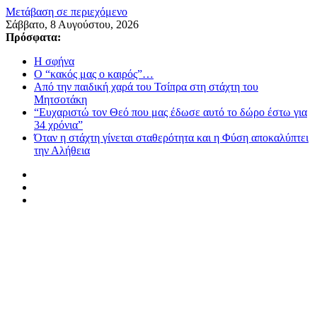
Μετάβαση σε περιεχόμενο
Σάββατο, 8 Αυγούστου, 2026
Πρόσφατα:
Η σφήνα
Ο “κακός μας ο καιρός”…
Από την παιδική χαρά του Τσίπρα στη στάχτη του
Μητσοτάκη
“Ευχαριστώ τον Θεό που μας έδωσε αυτό το δώρο έστω για
34 χρόνια”
Όταν η στάχτη γίνεται σταθερότητα και η Φύση αποκαλύπτει
την Αλήθεια