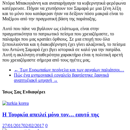
Ντόρα Μπακογιάννη και αναπαρήγαγαν τα κυβερνητικά φερέφωνα
κατέρρευσε. Πήγαν να χτυπήσουν τον Σαμαρά με μια ξένη λέξη
και το μόνο που κατάφεραν ήταν να δείξουν πόσο μακριά είναι το
Μαξίμου από την πραγματική βάση της παράταξης.
Αυτό που πάνε να βγάλουν ως ελάττωμα, είναι στην
πραγματικότητα το πατριωτικό πείσμα που χρειαζόμαστε, το
παλαμάρι που μας κρατάει όρθιους. Σε μια εποχή που όλα
ξεπουλιούνται και η διακυβέρνηση έχει γίνει αλαζονική, το πείσμα
του Αντώνη Σαμαρά έχει βγει ιστορικά σε καλό για την πατρίδα.
Αυτή η ακλόνητη σταθερότητα χαρακτήρα είναι η πολιτική αρετή
που χρειαζόμαστε σήμερα από τους ηγέτες μας.
←
Των Ευρωπαίων περίγελα και των αρχαίων παλιάτσοι…
Πώς ένα μνημονιακό εργαλείο βαφτίστηκε ξαφνικά
αναπτυξιακή μηχανή
→
Ίσως Σας Ενδιαφέρει
Η Τουρκία απειλεί μόνο τον… εαυτό της
27/01/2017
02/02/2017
0