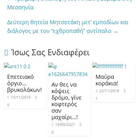
Μεσσηνία
Δεύτερη θητεία Μητσοτάκη μετ’ εμποδίων και
διάλογος με τον “εχθροπαθή” αντίπαλο
→
Ίσως Σας Ενδιαφέρει
Επετειακό
Μαύρα
όργιο…
κοράκια!
Αν θες να
βρυκολάκων!
κόψεις
22/11/2018
δρόμο, γίνε
15/11/2019
1
κοφτερός
0
σαν
μαχαίρι…!
19/09/2021
0