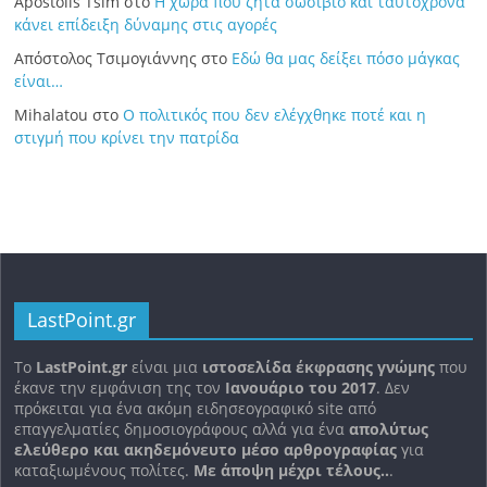
Apostolis Tsim
στο
Η χώρα που ζητά σωσίβιο και ταυτόχρονα
κάνει επίδειξη δύναμης στις αγορές
Απόστολος Τσιμογιάννης
στο
Εδώ θα μας δείξει πόσο μάγκας
είναι…
Mihalatou
στο
Ο πολιτικός που δεν ελέγχθηκε ποτέ και η
στιγμή που κρίνει την πατρίδα
LastPoint.gr
To
LastPoint.gr
είναι μια
ιστοσελίδα έκφρασης γνώμης
που
έκανε την εμφάνιση της τον
Ιανουάριο του 2017
. Δεν
πρόκειται για ένα ακόμη ειδησεογραφικό site από
επαγγελματίες δημοσιογράφους αλλά για ένα
απολύτως
ελεύθερο και ακηδεμόνευτο μέσο αρθρογραφίας
για
καταξιωμένους πολίτες.
Με άποψη μέχρι τέλους..
.