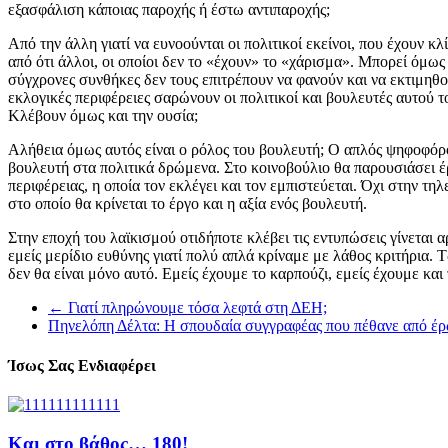
εξασφάλιση κάποιας παροχής ή έστω αντιπαροχής;
Από την άλλη γιατί να ευνοούνται οι πολιτικοί εκείνοι, που έχουν 
από ότι άλλοι, οι οποίοι δεν το «έχουν» το «χάρισμα». Μπορεί όμω
σύγχρονες συνθήκες δεν τους επιτρέπουν να φανούν και να εκτιμηθούν
εκλογικές περιφέρειες σαρώνουν οι πολιτικοί και βουλευτές αυτού τ
Κλέβουν όμως και την ουσία;
Αλήθεια όμως αυτός είναι ο ρόλος του βουλευτή; Ο απλός ψηφοφόρος 
βουλευτή στα πολιτικά δρώμενα. Στο κοινοβούλιο θα παρουσιάσει έ
περιφέρειας, η οποία τον εκλέγει και τον εμπιστεύεται. Όχι στην τ
στο οποίο θα κρίνεται το έργο και η αξία ενός βουλευτή.
Στην εποχή του λαϊκισμού οτιδήποτε κλέβει τις εντυπώσεις γίνεται
εμείς μερίδιο ευθύνης γιατί πολύ απλά κρίναμε με λάθος κριτήρια. 
δεν θα είναι μόνο αυτό. Εμείς έχουμε το καρπούζι, εμείς έχουμε και
←
Γιατί πληρώνουμε τόσα λεφτά στη ΔΕΗ;
Πηνελόπη Δέλτα: Η σπουδαία συγγραφέας που πέθανε από έρ
Ίσως Σας Ενδιαφέρει
Και στο βάθος… 180!