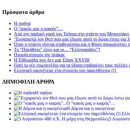
Πρόσφατα άρθρα
Η σφήνα
Ο “κακός μας ο καιρός”…
Από την παιδική χαρά του Τσίπρα στη στάχτη του Μητσοτάκη
“Ευχαριστώ τον Θεό που μας έδωσε αυτό το δώρο έστω για 3
Όταν η στάχτη γίνεται σταθερότητα και η Φύση αποκαλύπτει 
Το “Πανάθλιο” έργο και οι… “Ελληναράδες”!
Προοδευτισμός της πλάκας
Η Εβδομάδα που δεν μας Είπαν XXVIII
Γιατί το νέο νομοσχέδιο για τα ύδατα επιβαρύνει τους πολίτες
Ελληνική οικογένεια: ένα στοιχείο του παρελθόντος (!)
ΔΗΜΟΦΙΛΗ ΑΡΘΡΑ
Η σφήνα
Ο “κακός μας ο καιρός”…
Η Δόμνα και η οικογένεια
Ελλη
5 Αυγούστο