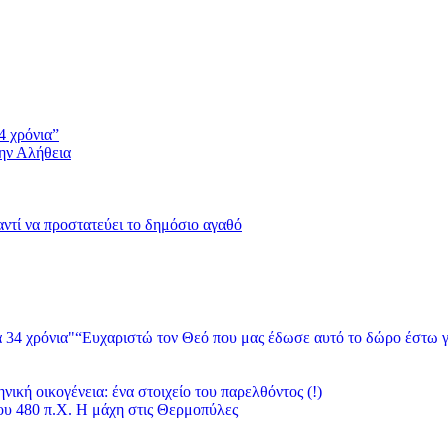
4 χρόνια”
την Αλήθεια
 αντί να προστατεύει το δημόσιο αγαθό
“Ευχαριστώ τον Θεό που μας έδωσε αυτό το δώρο έστω γ
νική οικογένεια: ένα στοιχείο του παρελθόντος (!)
υ 480 π.Χ. Η μάχη στις Θερμοπύλες