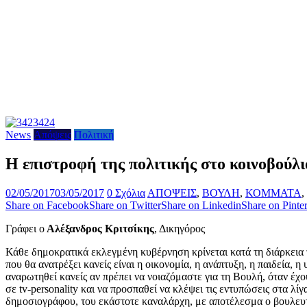
News
Απόψεις
Πολιτική
Η επιστροφή της πολιτικής στο κοινοβούλιο
02/05/2017
03/05/2017
0 Σχόλια
ΑΠΟΨΕΙΣ
,
ΒΟΥΛΗ
,
ΚΟΜΜΑΤΑ
,
Share on Facebook
Share on Twitter
Share on Linkedin
Share on Pinter
Γράφει ο
Αλέξανδρος Κριτσίκης
, Δικηγόρος
Κάθε δημοκρατικά εκλεγμένη κυβέρνηση κρίνεται κατά τη διάρκεια τη
που θα ανατρέξει κανείς είναι η οικονομία, η ανάπτυξη, η παιδεία, 
αναρωτηθεί κανείς αν πρέπει να νοιαζόμαστε για τη Βουλή, όταν έχο
σε tv-personality και να προσπαθεί να κλέψει τις εντυπώσεις στα λί
δημοσιογράφου, του εκάστοτε καναλάρχη, με αποτέλεσμα ο βουλευτή