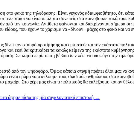
κλίση στο φακό της τηλεόρασης; Είναι γεγονός αδιαμφισβήτητο, ότι κά
ς οι τελευταίοι να είναι απόλυτα συνεπείς στα κοινοβουλευτικά τους
 από την κοινωνία. Αντίθετα φαίνονται και διακρίνονται σήμερα οι πολ
ου είδους, που έχουν το χάρισμα να «δίνουν» μάχες στο φακό και να ε
δίνει τον σταυρό προτίμησης και εμπιστεύεται τον εκάστοτε πολιτικό
ργο και εκεί θα κριτικάρει τα κακώς κείμενα της εκάστοτε κυβέρνησ
ηλεόραση! Σε καμία περίπτωση βέβαια δεν λέω να αποφύγει την τηλεόρ
 αρεστό από τον ψηφοφόρο. Όμως κάποια στιγμή πρέπει όλοι μας να α
Τώρα είναι η ώρα να στείλουμε τους σωστούς ανθρώπους στο κοινοβούλι
 το μαχαίρι. Στο χέρι μας είναι τι πολιτικούς θα εκλέξουμε και αν θέ
ωτα άφησε πίσω της μία συγκλονιστική επιστολή
→