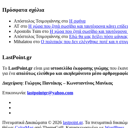
Πρόσφατα σχόλια
Απόστολος Τσιμογιάννης
στο
Η σφήνα
ΑΤ
στο
Η χώρα που ζητά σωσίβιο και ταυτόχρονα κάνει επίδει
Apostolis Tsim
στο
Η χώρα που ζητά σωσίβιο και ταυτόχρονα κ
Απόστολος Τσιμογιάννης
στο
Εδώ θα μας δείξει πόσο μάγκας
Mihalatou
στο
Ο πολιτικός που δεν ελέγχθηκε ποτέ και η στιγ
LastPoint.gr
To
LastPoint.gr
είναι μια
ιστοσελίδα έκφρασης γνώμης
που έκανε
για ένα
απολύτως ελεύθερο και ακηδεμόνευτο μέσο αρθρογραφί
Διαχείριση
:
Γιώργος Παντάκης – Κωνσταντίνος Μανίκας
Επικοινωνία:
lastpointgr@yahoo.com
Πνευματικά Δικαιώματα © 2026
lastpoint.gr
. Τα πνευματικά δικαιώμ
Θέμα:
ColorMag
από ThemeGrill. Κατασκευασμένο με
WordPress
.