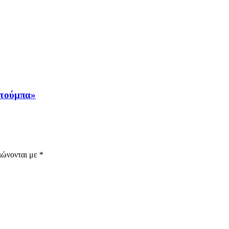
 τούμπα»
ιώνονται με
*