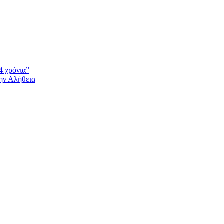
4 χρόνια”
την Αλήθεια