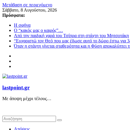
Μετάβαση σε περιεχόμενο
Σάββατο, 8 Αυγούστου, 2026
Πρόσφατα:
Η σφήνα
Ο “κακός μας ο καιρός”…
Από την παιδική χαρά του Τσίπρα στη στάχτη του Μητσοτάκη
“Ευχαριστώ τον Θεό που μας έδωσε αυτό το δώρο έστω για 3
Όταν η στάχτη γίνεται σταθερότητα και η Φύση αποκαλύπτει 
lastpoint.gr
Με άποψη μέχρι τέλους…
Απόψεις