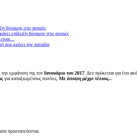
ξη δύναμης στις αγορές
άνει επίδειξη δύναμης στις αγορές
 είναι…
μή που κρίνει την πατρίδα
 την εμφάνιση της τον
Ιανουάριο του 2017
. Δεν πρόκειται για ένα α
ας
για καταξιωμένους πολίτες.
Με άποψη μέχρι τέλους..
.
ατα προστατεύονται.