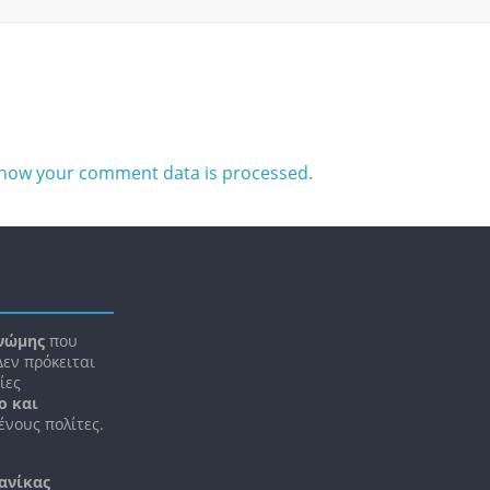
how your comment data is processed.
νώμης
που
 Δεν πρόκειται
ίες
ο και
νους πολίτες.
ανίκας