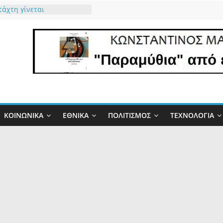
τάχτη γίνεται
ητα και η Φύση
τει την Αλήθεια
μας ο καιρός”…
παιδική χαρά του Τσίπρα
τη του Μητσοτάκη
τώ τον Θεό που μας
τό το δώρο έστω για 34
ΚΟΙΝΩΝΙΚΆ
ΕΘΝΙΚΆ
ΠΟΛΙΤΙΣΜΌΣ
ΤΕΧΝΟΛΟΓΊΑ