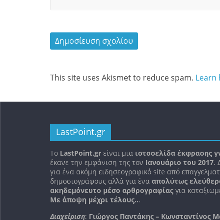
This site uses Akismet to reduce spam.
Learn 
LastPoint.gr
To
LastPoint.gr
είναι μια
ιστοσελίδα έκφρασης γ
έκανε την εμφάνιση της τον
Ιανουάριο του 2017
.
για ένα ακόμη ειδησεογραφικό site από επαγγελματ
δημοσιογράφους αλλά για ένα
απολύτως ελεύθερ
ακηδεμόνευτο μέσο αρθρογραφίας
για καταξιωμέ
Με άποψη μέχρι τέλους..
.
Διαχείριση
:
Γιώργος Παντάκης – Κωνσταντίνος Μ