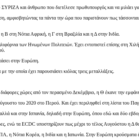
 ο ΣΥΡΙΖΑ και άνθρωπο που διετέλεσε πρωθυπουργός και να μιλάει γι
ση, αμφισβητώντας τα πάντα την ώρα που παριστάνουν πως τάσσονται
 Β στη Νότια Αφρική, η Γ στη Βραζιλία και η Δ στην Ινδία.
λιφόρνια των Ηνωμένων Πολιτειών. Έχει εντοπιστεί επίσης στη Χιλή,
ού.
φτάσει στην Ευρώπη.
ε την οποία έχει παρουσιάσει κιόλας τρεις μεταλλάξεις.
διάφορες χώρες από τον περασμένο Δεκέμβριο, η Θ έκανε την εμφάνισή
ύγουστο του 2020 στο Περού. Και έχει περιληφθεί στη λίστα του Πα
, αλλά και στην Ισπανία, δηλαδή στην Ευρώπη, όπου εδώ και δύο εβδ
ώρες, ενώ τα ECDC υποστηρίζουν πως μέχρι το τέλος Αυγούστου η Δ 
ΠΑ, η Νότια Κορέα, η Ινδία και η Ιαπωνία. Στην Ευρώπη κρούσματα έχ