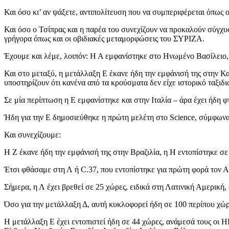
Και όσο κι’ αν ψάξετε, αντιπολίτευση που να συμπεριφέρεται όπως
Και όσο ο Τσίπρας και η παρέα του συνεχίζουν να προκαλούν σύγχυ
γρήγορα όπως και οι οβιδιακές μεταμορφώσεις του ΣΥΡΙΖΑ.
Έχουμε και λέμε, λοιπόν: Η Α εμφανίστηκε στο Ηνωμένο Βασίλειο, η
Και στο μεταξύ, η μετάλλαξη Ε έκανε ήδη την εμφάνισή της στην Κα
υποστηρίζουν ότι κανένα από τα κρούσματα δεν είχε ιστορικό ταξιδι
Σε μία περίπτωση η Ε εμφανίστηκε και στην Ιταλία – άρα έχει ήδη 
Ήδη για την Ε δημοσιεύθηκε η πρώτη μελέτη στο Science, σύμφωνα μ
Και συνεχίζουμε:
Η Ζ έκανε ήδη την εμφάνισή της στην Βραζιλία, η Η εντοπίστηκε σε 
Έτσι φθάσαμε στη Λ ή C.37, που εντοπίστηκε για πρώτη φορά τον Α
Σήμερα, η Λ έχει βρεθεί σε 25 χώρες, ειδικά στη Λατινική Αμερική
Όσο για την μετάλλαξη Δ, αυτή κυκλοφορεί ήδη σε 100 περίπου χ
Η μετάλλαξη Ε έχει εντοπιστεί ήδη σε 44 χώρες, ανάμεσά τους οι Η