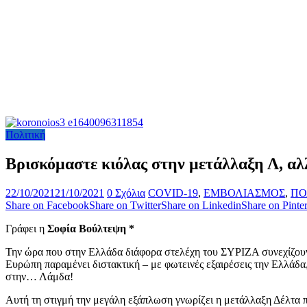
Πολιτική
Βρισκόμαστε κιόλας στην μετάλλαξη Λ, αλ
22/10/2021
21/10/2021
0 Σχόλια
COVID-19
,
ΕΜΒΟΛΙΑΣΜΟΣ
,
ΠΟ
Share on Facebook
Share on Twitter
Share on Linkedin
Share on Pinter
Γράφει η
Σοφία Βούλτεψη *
Την ώρα που στην Ελλάδα διάφορα στελέχη του ΣΥΡΙΖΑ συνεχίζουν 
Ευρώπη παραμένει διστακτική – με φωτεινές εξαιρέσεις την Ελλάδα,
στην… Λάμδα!
Αυτή τη στιγμή την μεγάλη εξάπλωση γνωρίζει η μετάλλαξη Δέλτα 