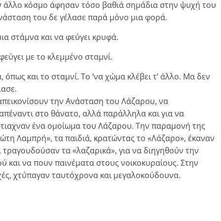
ον άλλο κόσμο άφησαν τόσο βαθιά σημάδια στην ψυχή του
νάσταση του δε γέλασε παρά μόνο μια φορά.
μια στάμνα και να φεύγει κρυφά.
 φεύγει με το κλεμμένο σταμνί.
, όπως και το σταμνί. Το ‘να χώμα κλέβει τ’ άλλο. Μα δεν
λασε.
 απεικονίσουν την Ανάσταση του Λάζαρου, να
απέναντι στο θάνατο, αλλά παράλληλα και για να
τιαχναν ένα ομοίωμα του Λάζαρου. Την παραμονή της
ρώτη Λαμπρή», τα παιδιά, κρατώντας το «Λάζαρο», έκαναν
ι τραγουδούσαν τα «λαζαρικά», για να διηγηθούν την
ύ και να πουν παινέματα στους νοικοκυραίους. Στην
οχές, χτύπαγαν ταυτόχρονα και μεγαλοκούδουνα.