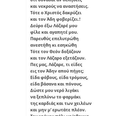
και νεκρούς να αναστήσεις.
Τότε ο Χριστός δακρύζει
και τον Άδη φοβερίζει.!
Δεύρο έξω Λάζαρέ μου
φίλε και αγαπητέ μου.
Παρευθύς επελυτρώθη
ανεστήθη κι εσηκώθη
Τότε τον Θεόν δοξάζουν
και τον Λάζαρο εξετάζουν.
Πες μας, Λάζαρε, τι είδες
εις τον Άδην απού πήγες;
Είδα φόβους, είδα τρόμους,
είδα βάσανα και πόνους,
Δώστε μου νερό λιγάκι
να ξεπλύνω το φαρμάκι
της καρδιάς και των χειλέων
και μην μ’ ερωτάτε πλέον.