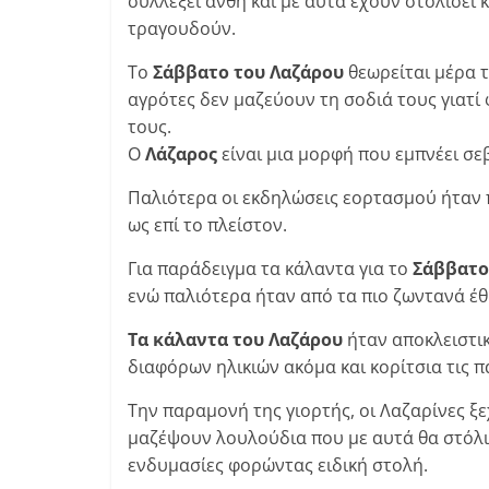
συλλέξει άνθη και με αυτά έχουν στολίσει κ
τραγουδούν.
Το
Σάββατο του Λαζάρου
θεωρείται μέρα τ
αγρότες δεν μαζεύουν τη σοδιά τους γιατί
τους.
O
Λάζαρος
είναι μια μορφή που εμπνέει σε
Παλιότερα οι εκδηλώσεις εορτασμού ήταν 
ως επί το πλείστον.
Για παράδειγμα τα κάλαντα για το
Σάββατο
ενώ παλιότερα ήταν από τα πιο ζωντανά έθιμ
Τα κάλαντα του Λαζάρου
ήταν αποκλειστικ
διαφόρων ηλικιών ακόμα και κορίτσια τις 
Την παραμονή της γιορτής, οι Λαζαρίνες ξ
μαζέψουν λουλούδια που με αυτά θα στόλιζ
ενδυμασίες φορώντας ειδική στολή.