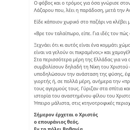
Ο φόβος και ο τρόμος για όσα γνώρισε στ
Λάζαρου που, λέει η παράδοση, μετά την Α
Είδε κάποιον χωρικό στο παζάρι να κλέβει 
«Βρε τον ταλαίπωρο, είπε. Για ιδές τον πώς
Ξεχνάει ότι κι αυτός είναι ένα κομμάτι χώμα
είναι να γελούν οι πικραμένοι;» και χαμογέ
Στα περισσότερα μέρη της Ελλάδας για να
συμβολίσουν δηλαδή τη Νίκη του Χριστού 
υποδηλώσουν την ανάσταση της φύσης, έφ
γιορτής ή, σε πολλά μέρη, ανήμερα την «π
τους αγερμούς τους. Γύριζαν στα σπίτια κα
ιστορία του αναστημένου φίλου του Χριστο
Ήπειρο μάλιστα, στις κτηνοτροφικές περι
Σήμερον έρχεται ο Χριστός
ο επουράνιος θεός.
Εν τη πόλει Βηθανία