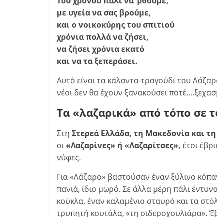
Του χρόνου πάλι να ‘ρθουμε,
με υγεία να σας βρούμε,
και ο νοικοκύρης του σπιτιού
χρόνια πολλά να ζήσει,
να ζήσει χρόνια εκατό
και να τα ξεπεράσει.
Αυτό είναι τα κάλαντα-τραγούδι του Λάζαρο
νέοι δεν θα έχουν ξανακούσει ποτέ….ξεχα
Τα «λαζαρικά» από τόπο σε 
Στη
Στερεά Ελλάδα, τη Μακεδονία και τ
οι
«Λαζαρίνες» ή «Λαζαρίτσες»,
έτσι έβρι
νύφες.
Για «Λάζαρο» βαστούσαν έναν ξύλινο κόπα
πανιά, ίδιο μωρό. Σε άλλα μέρη πάλι έντυ
κούκλα, έναν καλαμένιο σταυρό και τα στό
τρυπητή κουτάλα, «τη σιδεροχουλιάρα». Έ