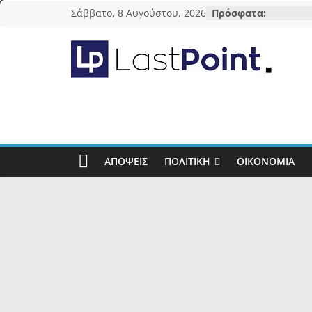
Μετάβαση
Σάββατο, 8 Αυγούστου, 2026
Πρόσφατα:
σε
περιεχόμενο
lastpoint.gr
Με
άποψη
μέχρι
τέλους…
ΑΠΌΨΕΙΣ
ΠΟΛΙΤΙΚΉ
ΟΙΚΟΝΟΜΊΑ