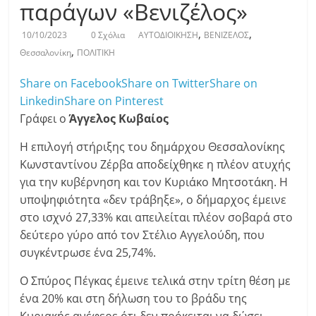
παράγων «Βενιζέλος»
,
,
10/10/2023
0 Σχόλια
ΑΥΤΟΔΙΟΙΚΗΣΗ
ΒΕΝΙΖΕΛΟΣ
,
Θεσσαλονίκη
ΠΟΛΙΤΙΚΗ
Share on Facebook
Share on Twitter
Share on
Linkedin
Share on Pinterest
Γράφει ο
Άγγελος Κωβαίος
Η επιλογή στήριξης του δημάρχου Θεσσαλονίκης
Κωνσταντίνου Ζέρβα αποδείχθηκε η πλέον ατυχής
για την κυβέρνηση και τον Κυριάκο Μητσοτάκη. Η
υποψηφιότητα «δεν τράβηξε», ο δήμαρχος έμεινε
στο ισχνό 27,33% και απειλείται πλέον σοβαρά στο
δεύτερο γύρο από τον Στέλιο Αγγελούδη, που
συγκέντρωσε ένα 25,74%.
Ο Σπύρος Πέγκας έμεινε τελικά στην τρίτη θέση με
ένα 20% και στη δήλωση του το βράδυ της