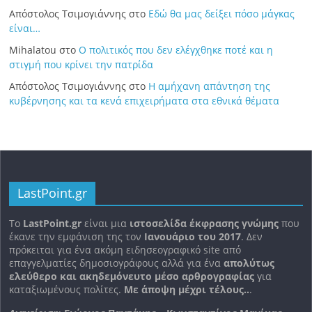
Απόστολος Τσιμογιάννης
στο
Εδώ θα μας δείξει πόσο μάγκας
είναι…
Mihalatou
στο
Ο πολιτικός που δεν ελέγχθηκε ποτέ και η
στιγμή που κρίνει την πατρίδα
Απόστολος Τσιμογιάννης
στο
Η αμήχανη απάντηση της
κυβέρνησης και τα κενά επιχειρήματα στα εθνικά θέματα
LastPoint.gr
To
LastPoint.gr
είναι μια
ιστοσελίδα έκφρασης γνώμης
που
έκανε την εμφάνιση της τον
Ιανουάριο του 2017
. Δεν
πρόκειται για ένα ακόμη ειδησεογραφικό site από
επαγγελματίες δημοσιογράφους αλλά για ένα
απολύτως
ελεύθερο και ακηδεμόνευτο μέσο αρθρογραφίας
για
καταξιωμένους πολίτες.
Με άποψη μέχρι τέλους..
.