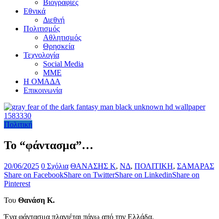
Βιογραφίες
Εθνικά
Διεθνή
Πολιτισμός
Αθλητισμός
Θρησκεία
Τεχνολογία
Social Media
ΜΜΕ
Η ΟΜΑΔΑ
Επικοινωνία
Πολιτική
Το “φάντασμα”…
20/06/2025
0 Σχόλια
ΘΑΝΑΣΗΣ Κ
,
ΝΔ
,
ΠΟΛΙΤΙΚΗ
,
ΣΑΜΑΡΑΣ
Share on Facebook
Share on Twitter
Share on Linkedin
Share on
Pinterest
Του
Θανάση Κ.
Ένα φάντασμα πλανιέται πάνω από την Ελλάδα.