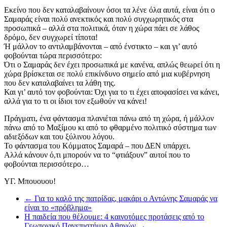
Εκείνο που δεν καταλαβαίνουν όσοι τα λένε όλα αυτά, είναι ότι ο
Σαμαράς είναι πολύ ανεκτικός και πολύ συγχωρητικός στα
προσωπικά – αλλά στα πολιτικά, όταν η χώρα πάει σε λάθος
δρόμο, δεν συγχωρεί τίποτα!
Ή μάλλον το αντιλαμβάνονται – από ένστικτο – και γι’ αυτό
φοβούνται τώρα περισσότερο:
Ότι ο Σαμαράς δεν έχει προσωπικά με κανένα, απλώς θεωρεί ότι η
χώρα βρίσκεται σε πολύ επικίνδυνο σημείο από μια κυβέρνηση
που δεν καταλαβαίνει τα λάθη της.
Και γι’ αυτό τον φοβούνται: Όχι για το τι έχει αποφασίσει να κάνει,
αλλά για το τι οι ίδιοι τον εξωθούν να κάνει!
Πράγματι, ένα φάντασμα πλανιέται πάνω από τη χώρα, ή μάλλον
πάνω από το Μαξίμου κι από το φθαρμένο πολιτικό σύστημα των
αδιεξόδων και του ξύλινου λόγου.
Το φάντασμα του Κόμματος Σαμαρά – που ΔΕΝ υπάρχει.
Αλλά κάνουν ό,τι μπορούν να το “φτιάξουν” αυτοί που το
φοβούνται περισσότερο…
ΥΓ. Μπουουου!
←
Για το καλό της πατρίδας, μακάρι ο Αντώνης Σαμαράς να
είναι το «πρόβλημα»
Η παιδεία που θέλουμε: 4 καινοτόμες προτάσεις από το
Γεωπονικό Πανεπιστήμιο Αθηνών
→