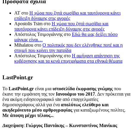
Πρόσφατα σχόλια
ΑΤ
στο
Η χώρα που ζητά σωσίβιο και ταυτόχρονα κάνει
επίδειξη δύναμης στις αγορές
Apostolis Tsim
στο
Η χώρα που ζητά σωσίβιο και
ταυτόχρονα κάνει επίδειξη δύναμης στις αγορές
Απόστολος Τσιμογιάννης
στο
Εδώ θα μας δείξει πόσο
μάγκας είναι…
Mihalatou
στο
Ο πολιτικός που δεν ελέγχθηκε ποτέ και η
στιγμή που κρίνει την πατρίδα
Απόστολος Τσιμογιάννης
στο
Η αμήχανη απάντηση της
κυβέρνησης και τα κενά επιχειρήματα στα εθνικά θέματα
LastPoint.gr
To
LastPoint.gr
είναι μια
ιστοσελίδα έκφρασης γνώμης
που
έκανε την εμφάνιση της τον
Ιανουάριο του 2017
. Δεν πρόκειται για
ένα ακόμη ειδησεογραφικό site από επαγγελματίες
δημοσιογράφους αλλά για ένα
απολύτως ελεύθερο και
ακηδεμόνευτο μέσο αρθρογραφίας
για καταξιωμένους πολίτες.
Με άποψη μέχρι τέλους..
.
Διαχείριση
:
Γιώργος Παντάκης – Κωνσταντίνος Μανίκας