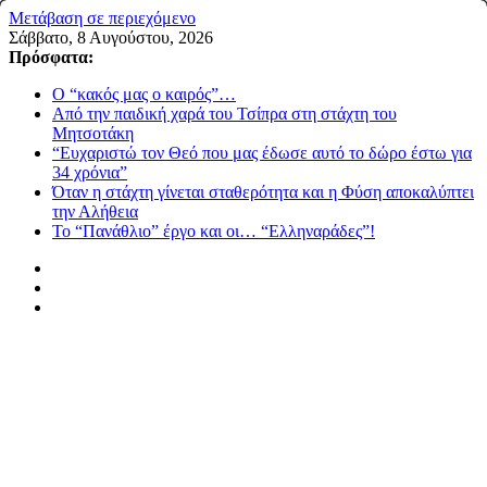
Μετάβαση σε περιεχόμενο
Σάββατο, 8 Αυγούστου, 2026
Πρόσφατα:
Ο “κακός μας ο καιρός”…
Από την παιδική χαρά του Τσίπρα στη στάχτη του
Μητσοτάκη
“Ευχαριστώ τον Θεό που μας έδωσε αυτό το δώρο έστω για
34 χρόνια”
Όταν η στάχτη γίνεται σταθερότητα και η Φύση αποκαλύπτει
την Αλήθεια
Το “Πανάθλιο” έργο και οι… “Ελληναράδες”!