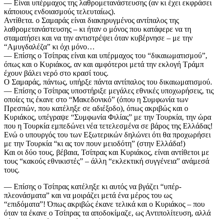
— Είναι υπέρμαχος της λαθρομετανάστευσης (αν κι έχει εκφράσει
κάποιους ενδοιασμούς τελευταίως).
Αντίθετα. ο Σαμαράς είναι διακηρυγμένος αντίπαλος της
λαθρομετανάστευσης – κι ήταν ο μόνος που κατάφερε να τη
σταματήσει και να την αντιστρέψει όταν κυβέρνησε – με την
“Αμυγδαλέζα” κι όχι μόνο…
— Επίσης ο Τσίπρας είναι και υπέρμαχος του “δικαιωματισμού”,
όπως και ο Κυριάκος, αν και αμφότεροι μετά την εκλογή Τράμπ
έχουν βάλει νερό στο κρασί τους.
Ο Σαμαράς, πάντως, υπήρξε πάντα αντίπαλος του δικαιωματισμού.
— Επίσης ο Τσίπρας υποστήριξε μεγάλες εθνικές υποχωρήσεις, τις
οποίες τις έκανε στο “Μακεδονικό” (όπου η Συμφωνία των
Πρεσπών, που κατέληξε σε αδιέξοδο), όπως ακριβώς και ο
Κυριάκος, υπέγραψε “Συμφωνία Φιλίας” με την Τουρκία, την ώρα
που η Τουρκία εμπεδώνει νέα τετελεσμένα σε βάρος της Ελλάδας!
Ενώ ο υπουργός του των Εξωτερικών δηλώνει ότι θα προχωρήσει
με την Τουρκία “κι ας τον πουν μειοδότη” (στην Ελλάδα!)
Και οι δύο τους, βέβαια, Τσίπρας και Κυριάκος, είναι αντίθετοι με
τους “κακούς εθνικιστές” – άλλη “εκλεκτική συγγένεια” ανάμεσά
τους.
— Επίσης ο Τσίπρας κατέληξε κι αυτός να βγάζει “υπέρ-
πλεονάσματα” και να μοιράζει μετά ένα μέρος του ως
“επιδόματα”! Όπως ακριβώς έκανε τελικά και ο Κυριάκος – που
όταν τα έκανε ο Τσίπρας τα αποδοκίμαζε, ως Αντιπολίτευση, αλλά