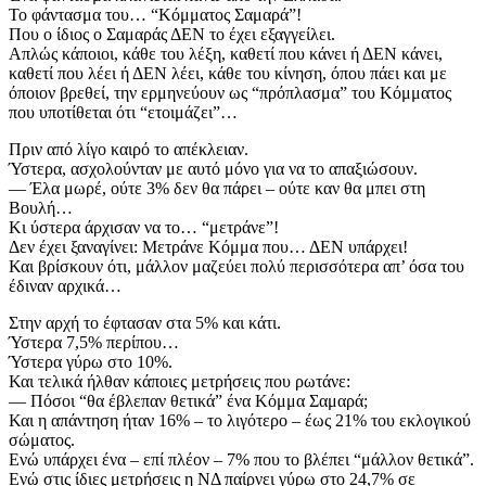
Το φάντασμα του… “Κόμματος Σαμαρά”!
Που ο ίδιος ο Σαμαράς ΔΕΝ το έχει εξαγγείλει.
Απλώς κάποιοι, κάθε του λέξη, καθετί που κάνει ή ΔΕΝ κάνει,
καθετί που λέει ή ΔΕΝ λέει, κάθε του κίνηση, όπου πάει και με
όποιον βρεθεί, την ερμηνεύουν ως “πρόπλασμα” του Κόμματος
που υποτίθεται ότι “ετοιμάζει”…
Πριν από λίγο καιρό το απέκλειαν.
Ύστερα, ασχολούνταν με αυτό μόνο για να το απαξιώσουν.
— Έλα μωρέ, ούτε 3% δεν θα πάρει – ούτε καν θα μπει στη
Βουλή…
Κι ύστερα άρχισαν να το… “μετράνε”!
Δεν έχει ξαναγίνει: Μετράνε Κόμμα που… ΔΕΝ υπάρχει!
Και βρίσκουν ότι, μάλλον μαζεύει πολύ περισσότερα απ’ όσα του
έδιναν αρχικά…
Στην αρχή το έφτασαν στα 5% και κάτι.
Ύστερα 7,5% περίπου…
Ύστερα γύρω στο 10%.
Και τελικά ήλθαν κάποιες μετρήσεις που ρωτάνε:
— Πόσοι “θα έβλεπαν θετικά” ένα Κόμμα Σαμαρά;
Και η απάντηση ήταν 16% – το λιγότερο – έως 21% του εκλογικού
σώματος.
Ενώ υπάρχει ένα – επί πλέον – 7% που το βλέπει “μάλλον θετικά”.
Ενώ στις ίδιες μετρήσεις η ΝΔ παίρνει γύρω στο 24,7% σε