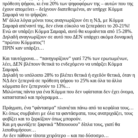
πρόθεση ψήφου, κι ένα 20% των ψηφοφόρων της – αυτών που της
έχουν απομείνει – δείχνουν διατεθειμένοι, αν υπήρχε Κόμμα
Σαμαρά να το ψήφιζαν.
Μ’ άλλα λόγια μόνοι τους αναγνωρίζουν ότι η ΝΔ, με Κόμμα
Σαμαρά απέναντί της, δεν είναι εύκολο να ξεπεράσει το 20-21%!
Ενώ αν υπάρξει Κόμμα Σαμαρά, αυτό θα κυμαίνεται από 15-28%.
Δηλαδή αναγνωρίζουν σε αυτό που ΔΕΝ υπάρχει ακόμα δυναμική
“πρώτου Κόμματος”!
ΠΡΙΝ καν υπάρξει…
Και ταυτόχρονα… “πανηγυρίζουν” γιατί 72% των ερωτωμένων,
λέει, ΔΕΝ βλέπουν θετικά το ενδεχόμενο να υπάρξει Κόμμα
Σαμαρά.
Δηλαδή το υπόλοιπο 28% το βλέπει θετικά ή σχεδόν θετικά, όταν η
ΝΔ δεν ξεπερνά σε πρόθεση ψήφου το 25% και όλα τα άλλα
κόμματα δεν ξεπερνούν το 13%…
Μιλώντας πάντα για ένα Κόμμα που δεν υφίσταται δεν έχει όνομα,
καταστατικό και πρόγραμμα…
Πράγματι, ένα “φάντασμα” πλανιέται πάνω από τα κεφάλια τους…
Κι όπως συμβαίνει με όλα τα φαντάσματα, τους ανατριχιάζει, τους
φοβίζει και το ξορκίζουν όπως μπορούν.
Και μη φωνάξετε ξαφνικά “Μπουουου” δίπλα τους, γιατί θα
λιποθυμήσουν…
Αν δεν πάθουν τίποτα χειρότερο – και πιο δύσοσμο…