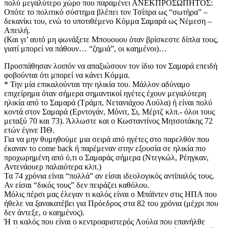
πολύ μεγαλύτερο χώρο που παραμένει ΑΝΕΚΠΡΟΣΩΠΗΤΟΣ:
Οπότε το πολιτικό σύστημα βλέπει τον Τσίπρα ως “σωτήρα” –
δεκανίκι του, ενώ το υποτιθέμενο Κόμμα Σαμαρά ως Νέμεση –
Απειλή.
(Και γι’ αυτό μη φωνάξετε Μπουουου όταν βρίσκεστε δίπλα τους,
γιατί μπορεί να πάθουν… “ζημιά”, οι καημένοι)…
Προσπάθησαν λοιπόν να απαξιώσουν τον ίδιο τον Σαμαρά επειδή
φοβούνται ότι μπορεί να κάνει Κόμμα.
* Την μία επικαλούνται την ηλικία του. Μάλλον αδύναμο
επιχείρημα όταν σήμερα σημαντικοί ηγέτες έχουν μεγαλύτερη
ηλικία από το Σαμαρά (Τράμπ, Νετανιάχου Λούλα) ή είναι πολύ
κοντά στον Σαμαρά (Ερντογάν, Μόνιτ, Σι, Μέρτζ κλπ.- όλοι τους
μεταξύ 70 και 73). Άλλωστε και ο Κωσταντίνος Μητσοτάκης 72
ετών έγινε ΠΘ.
Για να μην θυμηθούμε μια σειρά από ηγέτες στο παρελθόν που
έκαναν το come back ή παρέμεναν στην εξουσία σε ηλικία πιο
προχωρημένη από ό,τι ο Σαμαράς σήμερα (Ντεγκώλ, Ρέηγκαν,
Αντενάουερ παλαιότερα κλπ.)
Τα 74 χρόνια είναι “πολλά” αν είσαι ιδεολογικός αντίπαλός τους.
Αν είσαι “δικός τους” δεν πειράζει καθόλου.
Μόλις πέρσι μας έλεγαν τι καλός είναι ο Μπάϊντεν στις ΗΠΑ που
ήθελε να ξανακατέβει για Πρόεδρος στα 82 του χρόνια (μέχρι που
δεν άντεξε, ο καημένος).
Ή τι καλός που είναι ο κεντροαριστερός Λούλα που επανήλθε