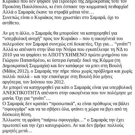
Κυριάκο που δεν ψήφισε για Πρόεδρο της Δημοκρατίας τότε τον
Προκόπη Παυλόπουλο, κι έτσι έσπασε την κομματική πειθαρχία!
Αλλά ο Σαμαράς έκανε τα στραβά μάτια τότε…
Συνεπώς είναι ο Κυριάκος που χρωστάει στο Σαμαρά, όχι το
αντίθετο.
Αν μη τι άλλο, ο Σαμαράς θα μπορούσε να κατηγορηθεί για
“υπερβολική ανοχή” προς τον Κυριάκο – που η οικογένειά του
πολεμούσε τον Σαμαρά συνεχώς επί δεκαετίες. Όχι για… “γινάτι”!
Αλλά κι απέναντι στην ίδια την Ντόρα που εγκατέλειψε τη ΝΔ το
2010 για να ψηφίσει το ΑΠΟΤΥΧΗΜΕΝΟ πρώτο μνημόνιο του
Γιώργου Παπανδρέου, κι ύστερα έφτιαξε δικό της Κόμμα (τη
Δημοκρατική Συμμαχία) και δεν κατάφερε να μπει στη Βουλή
(Μάϊος 2012), ο Σαμαράς την πήρε πίσω χωρίς πρόβλημα και χωρίς
πολλά- πολλά – και την επανέφερε στη Βουλή δύο μήνες
αργότερα, τον Ιούνιου του 2012.
Αν μπορεί να κατηγορηθεί για κάτι ο Σαμαράς είναι για υπερβολική
ΑΝΕΚΤΙΚΟΤΗΤΑ απέναντι στην οικογένεια που τον πολέμησε με
μανία. Όχι για “γινάτι”…
Ο Σαμαράς δεν κρατάει “προσωπικά”, κι είναι πρόθυμος να βάλει
“σφουγγάρι” και να τα σβήσει όλα, φτάνει η χώρα να βγει από τη
δύσκολη θέση.
Άλλωστε τη φράση “παίρνω σφουγγάρι…” ο Σαμαράς την έχει
πρωτοπεί και την έχει κατοχυρώσει. Αν και δεν βρήκε πολλούς
μιμητές μετά…