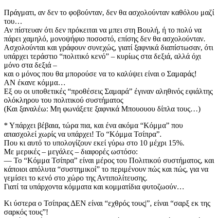
Πράγματι, αν δεν το φοβούνταν, δεν θα ασχολούνταν καθόλου μαζί
του…
Αν πίστευαν ότι δεν πρόκειται να μπει στη Βουλή, ή το πολύ να
πάρει χαμηλό, μονοψήφιο ποσοστό, επίσης δεν θα ασχολούνταν.
Ασχολούνται και γράφουν συνεχώς, γιατί ξαφνικά διαπίστωσαν, ότι
υπάρχει τεράστιο “πολιτικό κενό” – κυρίως στα δεξιά, αλλά όχι
μόνο στα δεξιά –
και ο μόνος που θα μπορούσε να το καλύψει είναι ο Σαμαράς!
ΑΝ έκανε κόμμα…
Εξ ου οι υποθετικές “προθέσεις Σαμαρά” έγιναν αληθινός εφιάλτης
ολόκληρου του πολιτικού συστήματος
(Και ξαναλέω: Μη φωνάξετε ξαφνικά Μπουουου δίπλα τους…)
* Υπάρχει βέβαια, τώρα πια, και ένα ακόμα “Κόμμα” που
απασχολεί χωρίς να υπάρχει! Το “Κόμμα Τσίπρα”.
Που κι αυτό το υπολογίζουν εκεί γύρω στο 10 μέχρι 15%.
Με μερικές – μεγάλες – διαφορές ωστόσο:
— Το “Κόμμα Τσίπρα” είναι μέρος του Πολιτικού συστήματος, και
κάποιοι απόλυτα “συστημικοί” το περιμένουν πώς και πώς, για να
γεμίσει το κενό στο χώρο της Αντιπολίτευσης.
Γιατί τα υπάρχοντα κόμματα και κομματίδια φυτοζωούν…
Κι ύστερα ο Τσίπρας ΔΕΝ είναι “εχθρός τους|”, είναι “σαρξ εκ της
σαρκός τους”!