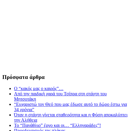
Πρόσφατα άρθρα
Ο “κακός μας ο καιρός”…
Από την παιδική χαρά του Τσίπρα στη στάχτη του
Μητσοτάκη
“Ευχαριστώ τον Θεό που μας έδωσε αυτό το δώρο έστω για
34 χρόνια”
Όταν η στάχτη γίνεται σταθερότητα και η Φύση αποκαλύπτει
την Αλήθεια
Το “Πανάθλιο” έργο και οι… “Ελληναράδες”!
Προοδευτισμός της πλάκας