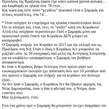
Πρόεδρος της Βραζιλίας (αφού είχε κάνει κάποια χρόνια φυλακή…
για διαφθορά) σε ηλικία τότε 78 ετών…
Και τώρα μας λένε πόσο “μεγάλος” ηλικιακά είναι ο Σαμαράς για
τέτοιες περιπέτειες, στα 74…
* Όταν ατύχησε το επιχείρημα της ηλικίας επικαλέστηκαν άλλο:
Ότι το κίνητρό του, είναι, λέει, το “γινάτι” κατά του Κυριάκου!
Αλλά εδώ ατύχησαν περισσότερο: Γιατί ο Σαμαράς μόνο για
προσωπικό γινάτι έναντι του Κυριάκου ΔΕΝ μπορεί να
κατηγορηθεί.
Ο Σαμαράς στήριξε τον Κυριάκο το 2015 για την εκλογή του ως
Προέδρου στη ΝΔ. Όταν ο ίδιος ο Κυριάκος δεν μπορούσε να
μαζέψει ούτε τις 50 υπογραφές από μέλη της Κεντρικής Επιτροπής
για να υποβάλλει υποψηφιότητα, ο Σαμαράς τον βοήθησε
αποφασιστικά.
Κι όταν ο Κυριάκος βγήκε δεύτερος στον πρώτο γύρο των
εσωκομματικών εκλογών (με απόσταση άνω των 10 μονάδων από
τον πρώτο) ο Σαμαράς τον στήριξε για να κερδίσει τον δεύτερο
γύρο…
Αν δεν ήταν ο Σαμαράς, ο Κυριάκος δεν θα έβγαινε αρχηγός της
Νέας Δημοκρατίας, όταν η ίδια η αδελφή του, η Ντόρα, ήταν
εναντίον του!
Μην ξεχνιόμαστε, έτσι;
Ενώ ένα χρόνο πριν ο Σαμαράς θα μπορούσε να έχει διαγράψει τον