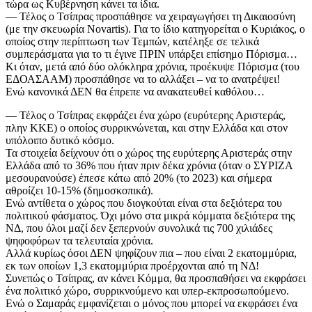
τώρα ως Κυβέρνηση κάνει τα ίδια.
— Τέλος ο Τσίπρας προσπάθησε να χειραγωγήσει τη Δικαιοσύνη
(με την σκευωρία Νοvartis). Για το ίδιο κατηγορείται ο Κυριάκος, ο
οποίος στην περίπτωση των Τεμπών, κατέληξε σε τελικά
συμπεράσματα για το τι έγινε ΠΡΙΝ υπάρξει επίσημο Πόρισμα…
Κι όταν, μετά από δύο ολόκληρα χρόνια, προέκυψε Πόρισμα (του
ΕΔΟΑΣΑΑΜ) προσπάθησε να το αλλάξει – να το ανατρέψει!
Ενώ κανονικά ΔΕΝ θα έπρεπε να ανακατευθεί καθόλου…
— Τέλος ο Τσίπρας εκφράζει ένα χώρο (ευρύτερης Αριστεράς,
πλην ΚΚΕ) ο οποίος συρρικνώνεται, και στην Ελλάδα και στον
υπόλοιπο δυτικό κόσμο.
Τα στοιχεία δείχνουν ότι ο χώρος της ευρύτερης Αριστεράς στην
Ελλάδα από το 36% που ήταν πριν δέκα χρόνια (όταν ο ΣΥΡΙΖΑ
μεσουρανούσε) έπεσε κάτω από 20% (το 2023) και σήμερα
αθροίζει 10-15% (δημοσκοπικά).
Ενώ αντίθετα ο χώρος που διογκούται είναι στα δεξιότερα του
πολιτικού φάσματος. Όχι μόνο στα μικρά κόμματα δεξιότερα της
ΝΔ, που όλοι μαζί δεν ξεπερνούν συνολικά τις 700 χιλιάδες
ψηφοφόρων τα τελευταία χρόνια.
Αλλά κυρίως όσοι ΔΕΝ ψηφίζουν πια – που είναι 2 εκατομμύρια,
εκ των οποίων 1,3 εκατομμύρια προέρχονται από τη ΝΔ!
Συνεπώς ο Τσίπρας, αν κάνει Κόμμα, θα προσπαθήσει να εκφράσει
ένα πολιτικό χώρο, συρρικνούμενο και υπερ-εκπροσωπούμενο.
Ενώ ο Σαμαράς εμφανίζεται ο μόνος που μπορεί να εκφράσει ένα