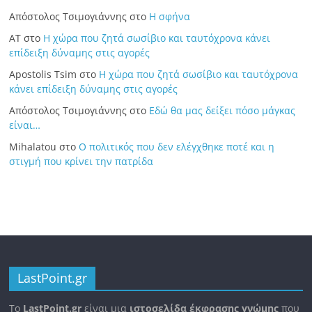
Απόστολος Τσιμογιάννης
στο
Η σφήνα
ΑΤ
στο
Η χώρα που ζητά σωσίβιο και ταυτόχρονα κάνει
επίδειξη δύναμης στις αγορές
Apostolis Tsim
στο
Η χώρα που ζητά σωσίβιο και ταυτόχρονα
κάνει επίδειξη δύναμης στις αγορές
Απόστολος Τσιμογιάννης
στο
Εδώ θα μας δείξει πόσο μάγκας
είναι…
Mihalatou
στο
Ο πολιτικός που δεν ελέγχθηκε ποτέ και η
στιγμή που κρίνει την πατρίδα
LastPoint.gr
To
LastPoint.gr
είναι μια
ιστοσελίδα έκφρασης γνώμης
που