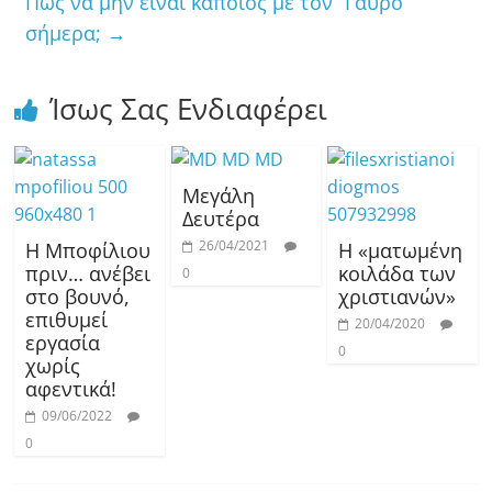
Πώς να μην είναι κάποιος με τον “Γαύρο”
σήμερα;
→
Ίσως Σας Ενδιαφέρει
Μεγάλη
Δευτέρα
26/04/2021
Η Μποφίλιου
Η «ματωμένη
πριν… ανέβει
κοιλάδα των
0
στο βουνό,
χριστιανών»
επιθυμεί
20/04/2020
εργασία
0
χωρίς
αφεντικά!
09/06/2022
0