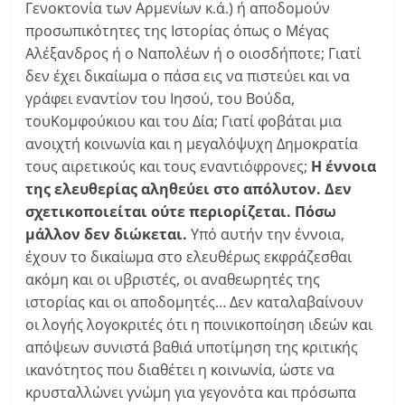
Γενοκτονία των Αρμενίων κ.ά.) ή αποδομούν
προσωπικότητες της Ιστορίας όπως ο Μέγας
Αλέξανδρος ή ο Ναπολέων ή ο οιοσδήποτε; Γιατί
δεν έχει δικαίωμα ο πάσα εις να πιστεύει και να
γράφει εναντίον του Ιησού, του Βούδα,
τουΚομφούκιου και του Δία; Γιατί φοβάται μια
ανοιχτή κοινωνία και η μεγαλόψυχη Δημοκρατία
τους αιρετικούς και τους εναντιόφρονες;
Η έννοια
της ελευθερίας αληθεύει στο απόλυτον. Δεν
σχετικοποιείται ούτε περιορίζεται. Πόσω
μάλλον δεν διώκεται.
Υπό αυτήν την έννοια,
έχουν το δικαίωμα στο ελευθέρως εκφράζεσθαι
ακόμη και οι υβριστές, οι αναθεωρητές της
ιστορίας και οι αποδομητές… Δεν καταλαβαίνουν
οι λογής λογοκριτές ότι η ποινικοποίηση ιδεών και
απόψεων συνιστά βαθιά υποτίμηση της κριτικής
ικανότητος που διαθέτει η κοινωνία, ώστε να
κρυσταλλώνει γνώμη για γεγονότα και πρόσωπα