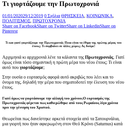
Τι γιορτάζουμε την Πρωτοχρονιά
01/01/2020
29/12/2019
0 Σχόλια
ΘΡΗΣΚΕΙΑ
,
ΚΟΙΝΩΝΙΚΑ
,
ΠΟΛΙΤΙΣΜΟΣ
,
ΠΡΩΤΟΧΡΟΝΙΑ
Share on Facebook
Share on Twitter
Share on Linkedin
Share on
Pinterest
Τι και γιατί γιορτάζουμε την Πρωτοχρονιά; Ποια είναι τα έθιμα της πρώτης μέρας του
έτους; Τι συμβαίνει σε άλλες χώρες; Ας δούμε!
Αρχιμηνιά κι αρχιχρονιά λένε τα κάλαντα της
Πρωτοχρονιάς
. Γιατί
όμως είναι τόσο σημαντική η πρώτη μέρα του νέου έτους; Τι είναι
αυτό που
γιορτάζουμε
;
Στην ουσία ο εορτασμός αφορά αυτό ακριβώς που λέει και το
όνομα της, δηλαδή την μέρα που σηματοδοτεί την έλευση του νέου
έτους.
Γιατί όμως να γιορτάσουμε την αλλαγή του χρόνου;Ο εορτασμός της
Πρωτοχρονιάς φέρεται πως καθιερώθηκε από τους Ρωμαίους λίγα χρόνια
πριν την γέννηση του Χριστού.
Θεωρείται πως δανείστηκε αρκετά στοιχεία από τα Σατουρνάλια,
μια γιορτή που ήταν αφιερωμένη στον Θεό Κρόνο (Saturnus) κατά