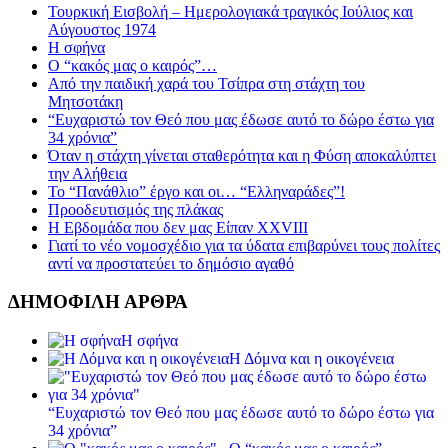
Τουρκική Εισβολή – Ημερολογιακά τραγικός Ιούλιος και
Αύγουστος 1974
Η σφήνα
Ο “κακός μας ο καιρός”…
Από την παιδική χαρά του Τσίπρα στη στάχτη του
Μητσοτάκη
“Ευχαριστώ τον Θεό που μας έδωσε αυτό το δώρο έστω για
34 χρόνια”
Όταν η στάχτη γίνεται σταθερότητα και η Φύση αποκαλύπτει
την Αλήθεια
Το “Πανάθλιο” έργο και οι… “Ελληναράδες”!
Προοδευτισμός της πλάκας
Η Εβδομάδα που δεν μας Είπαν XXVIII
Γιατί το νέο νομοσχέδιο για τα ύδατα επιβαρύνει τους πολίτες
αντί να προστατεύει το δημόσιο αγαθό
ΔΗΜΟΦΙΛΗ ΑΡΘΡΑ
Η σφήνα
Η Δόμνα και η οικογένεια
“Ευχαριστώ τον Θεό που μας έδωσε αυτό το δώρο έστω για
34 χρόνια”