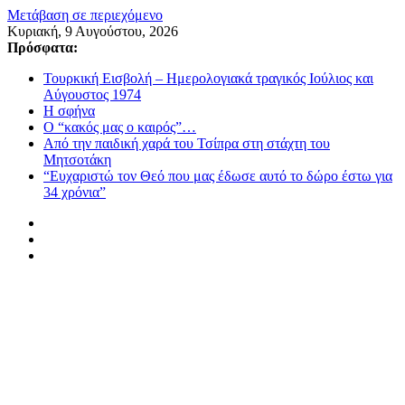
Μετάβαση σε περιεχόμενο
Κυριακή, 9 Αυγούστου, 2026
Πρόσφατα:
Τουρκική Εισβολή – Ημερολογιακά τραγικός Ιούλιος και
Αύγουστος 1974
Η σφήνα
Ο “κακός μας ο καιρός”…
Από την παιδική χαρά του Τσίπρα στη στάχτη του
Μητσοτάκη
“Ευχαριστώ τον Θεό που μας έδωσε αυτό το δώρο έστω για
34 χρόνια”