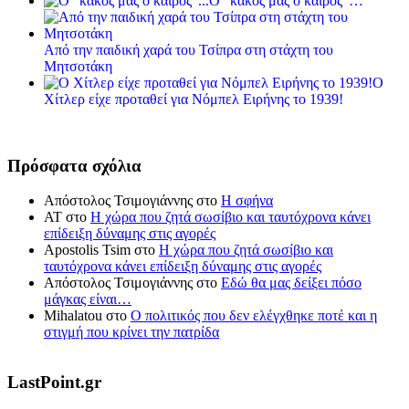
Ο “κακός μας ο καιρός”…
Από την παιδική χαρά του Τσίπρα στη στάχτη του
Μητσοτάκη
Ο
Χίτλερ είχε προταθεί για Νόμπελ Ειρήνης το 1939!
Πρόσφατα σχόλια
Απόστολος Τσιμογιάννης
στο
Η σφήνα
ΑΤ
στο
Η χώρα που ζητά σωσίβιο και ταυτόχρονα κάνει
επίδειξη δύναμης στις αγορές
Apostolis Tsim
στο
Η χώρα που ζητά σωσίβιο και
ταυτόχρονα κάνει επίδειξη δύναμης στις αγορές
Απόστολος Τσιμογιάννης
στο
Εδώ θα μας δείξει πόσο
μάγκας είναι…
Mihalatou
στο
Ο πολιτικός που δεν ελέγχθηκε ποτέ και η
στιγμή που κρίνει την πατρίδα
LastPoint.gr