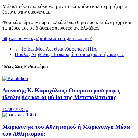
Μάλιστα όσο πιο κόκκινο ήταν το ρόδι, τόσο καλύτερη τύχη θα
έφερνε στην οικογένεια.
Φυσικά υπάρχουν πάρα πολλά άλλα έθιμα που κρατάνε μέχρι και
τις μέρες μας σε διάφορες περιοχές της Ελλάδας.
https://coolweb.gr/protoxronia-ti-giortazoume/
←
Το EastMed Act είναι νόμος των ΗΠΑ
Παύλος Νιρβάνας: Το φλουρί του φτωχού (διήγημα)
→
Ίσως Σας Ενδιαφέρει
Διονύσης Κ. Καραχάλιος: Οι αριστερόστροφες
ιδεοληψίες και οι μύθοι της Μεταπολίτευσης
15/06/2025
0
Μάρκετινγκ του Αθλητισμού ή Μάρκετινγκ Μέσω
του Αθλητισμού;