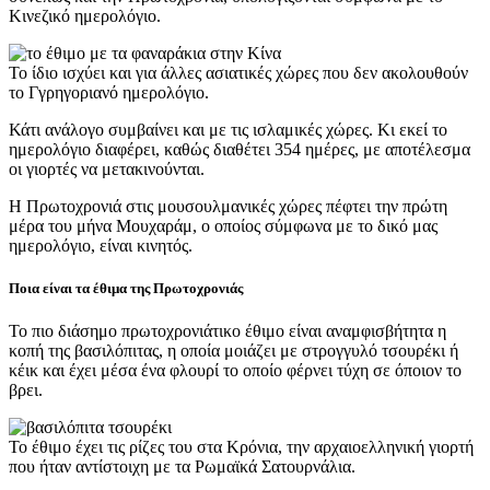
Κινεζικό ημερολόγιο.
Το ίδιο ισχύει και για άλλες ασιατικές χώρες που δεν ακολουθούν
το Γγρηγοριανό ημερολόγιο.
Κάτι ανάλογο συμβαίνει και με τις ισλαμικές χώρες. Κι εκεί το
ημερολόγιο διαφέρει, καθώς διαθέτει 354 ημέρες, με αποτέλεσμα
οι γιορτές να μετακινούνται.
Η Πρωτοχρονιά στις μουσουλμανικές χώρες πέφτει την πρώτη
μέρα του μήνα Μουχαράμ, ο οποίος σύμφωνα με το δικό μας
ημερολόγιο, είναι κινητός.
Ποια είναι τα έθιμα της Πρωτοχρονιάς
Το πιο διάσημο πρωτοχρονιάτικο έθιμο είναι αναμφισβήτητα η
κοπή της βασιλόπιτας, η οποία μοιάζει με στρογγυλό τσουρέκι ή
κέικ και έχει μέσα ένα φλουρί το οποίο φέρνει τύχη σε όποιον το
βρει.
Το έθιμο έχει τις ρίζες του στα Κρόνια, την αρχαιοελληνική γιορτή
που ήταν αντίστοιχη με τα Ρωμαϊκά Σατουρνάλια.