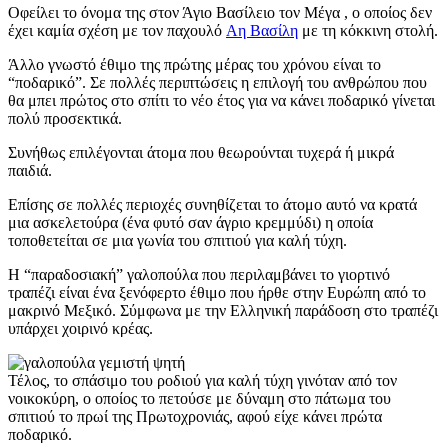
Οφείλει το όνομα της στον Άγιο Βασίλειο τον Μέγα , ο οποίος δεν
έχει καμία σχέση με τον παχουλό
Αη Βασίλη
με τη κόκκινη στολή.
Άλλο γνωστό έθιμο της πρώτης μέρας του χρόνου είναι το
“ποδαρικό”. Σε πολλές περιπτώσεις η επιλογή του ανθρώπου που
θα μπει πρώτος στο σπίτι το νέο έτος για να κάνει ποδαρικό γίνεται
πολύ προσεκτικά.
Συνήθως επιλέγονται άτομα που θεωρούνται τυχερά ή μικρά
παιδιά.
Επίσης σε πολλές περιοχές συνηθίζεται το άτομο αυτό να κρατά
μια ασκελετούρα (ένα φυτό σαν άγριο κρεμμύδι) η οποία
τοποθετείται σε μια γωνία του σπιτιού για καλή τύχη.
Η “παραδοσιακή” γαλοπούλα που περιλαμβάνει το γιορτινό
τραπέζι είναι ένα ξενόφερτο έθιμο που ήρθε στην Ευρώπη από το
μακρινό Μεξικό. Σύμφωνα με την Ελληνική παράδοση στο τραπέζι
υπάρχει χοιρινό κρέας.
Τέλος, το σπάσιμο του ροδιού για καλή τύχη γινόταν από τον
νοικοκύρη, ο οποίος το πετούσε με δύναμη στο πάτωμα του
σπιτιού το πρωί της Πρωτοχρονιάς, αφού είχε κάνει πρώτα
ποδαρικό.