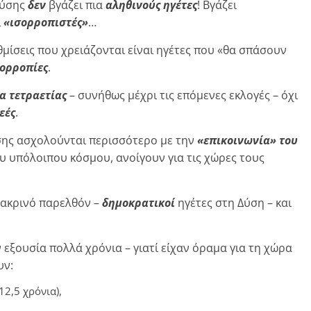
Δύσης
δεν
βγάζει πια
αληθινούς ηγέτες
! Βγάζει
ι
«ισορροπιστές»
…
θμίσεις που χρειάζονται είναι ηγέτες που «θα σπάσουν
ορροπίες
.
α τετραετίας
– συνήθως μέχρι τις επόμενες εκλογές – όχι
εές
.
Δύσης ασχολούνται περισσότερο με την
«επικοινωνία» του
ου υπόλοιπου κόσμου, ανοίγουν για τις χώρες τους
 μακρινό παρελθόν –
δημοκρατικοί
ηγέτες στη Δύση – και
 εξουσία πολλά χρόνια – γιατί είχαν όραμα για τη χώρα
υν:
2,5 χρόνια),