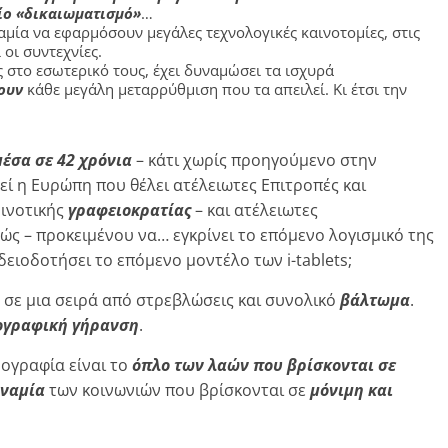
ίο «δικαιωματισμό»
…
αμία να εφαρμόσουν μεγάλες τεχνολογικές καινοτομίες, στις
οι συντεχνίες.
ς στο εσωτερικό τους, έχει δυναμώσει τα ισχυρά
ουν
κάθε μεγάλη μεταρρύθμιση που τα απειλεί. Κι έτσι την
μέσα σε 42 χρόνια
– κάτι χωρίς προηγούμενο στην
εί η Ευρώπη που θέλει ατέλειωτες Επιτροπές και
οινοτικής
γραφειοκρατίας
– και ατέλειωτες
ώς – προκειμένου να… εγκρίνει το επόμενο λογισμικό της
δειοδοτήσει το επόμενο μοντέλο των i-tablets;
 σε μια σειρά από στρεβλώσεις και συνολικό
βάλτωμα
.
ογραφική γήρανση
.
μογραφία είναι το
όπλο των λαών που βρίσκονται σε
υναμία
των κοινωνιών που βρίσκονται σε
μόνιμη και