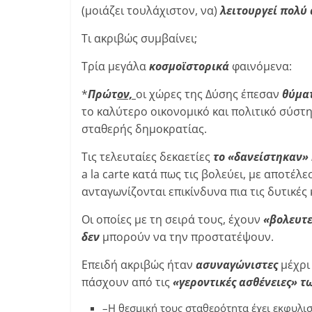
(μοιάζει τουλάχιστον, να)
λειτουργεί πολύ
Τι ακριβώς συμβαίνει;
Τρία μεγάλα
κοσμοϊστορικά
φαινόμενα:
*
Πρώτ
ον,
οι χώρες της Δύσης έπεσαν
θύματ
το καλύτερο οικονομικό και πολιτικό σύστη
σταθερής δημοκρατίας.
Τις τελευταίες δεκαετίες
το «δανείστηκαν» 
a la carte κατά πως τις βολεύει, με αποτέλ
ανταγωνίζονται επικίνδυνα πια τις δυτικές 
Οι οποίες με τη σειρά τους, έχουν
«βολευτε
δεν
μπορούν να την προστατέψουν.
Επειδή ακριβώς ήταν
ασυναγώνιστες
μέχρι
πάσχουν από τις
«γεροντικές ασθένειες» 
–Η θεσμική τους σταθερότητα έχει εκφυλισ