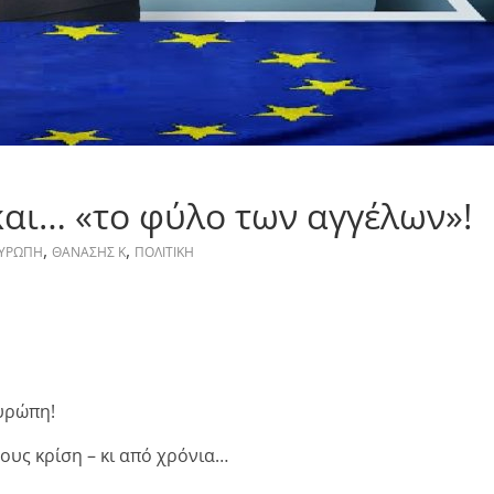
και… «το φύλο των αγγέλων»!
,
,
ΥΡΩΠΗ
ΘΑΝΑΣΗΣ Κ
ΠΟΛΙΤΙΚΗ
υρώπη!
δους κρίση – κι από χρόνια…