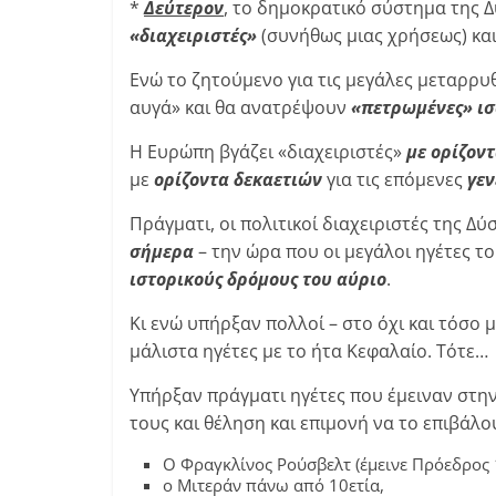
*
Δεύτερον
, το δημοκρατικό σύστημα της 
«διαχειριστές»
(συνήθως μιας χρήσεως) κα
Ενώ το ζητούμενο για τις μεγάλες μεταρρυ
αυγά» και θα ανατρέψουν
«πετρωμένες» ισ
Η Ευρώπη βγάζει «διαχειριστές»
με ορίζοντ
με
ορίζοντα δεκαετιών
για τις επόμενες
γεν
Πράγματι, οι πολιτικοί διαχειριστές της 
σήμερα
– την ώρα που οι μεγάλοι ηγέτες τ
ιστορικούς δρόμους του αύριο
.
Κι ενώ υπήρξαν πολλοί – στο όχι και τόσο
μάλιστα ηγέτες με το ήτα Κεφαλαίο. Τότε…
Υπήρξαν πράγματι ηγέτες που έμειναν στην
τους και θέληση και επιμονή να το επιβάλο
Ο Φραγκλίνος Ρούσβελτ (έμεινε Πρόεδρος 1
ο Μιτεράν πάνω από 10ετία,