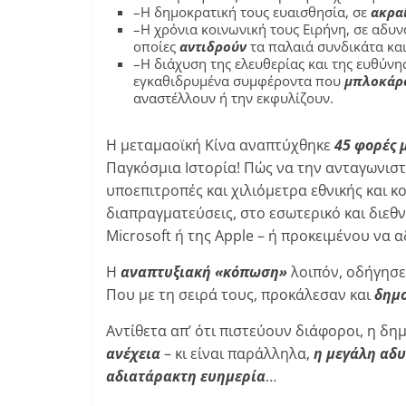
–Η δημοκρατική τους ευαισθησία, σε
ακρα
–Η χρόνια κοινωνική τους Ειρήνη, σε αδυν
οποίες
αντιδρούν
τα παλαιά συνδικάτα και 
–Η διάχυση της ελευθερίας και της ευθύνη
εγκαθιδρυμένα συμφέροντα που
μπλοκάρ
αναστέλλουν ή την εκφυλίζουν.
Η μεταμαοϊκή Κίνα αναπτύχθηκε
45 φορές 
Παγκόσμια Ιστορία! Πώς να την ανταγωνιστ
υποεπιτροπές και χιλιόμετρα εθνικής και κ
διαπραγματεύσεις, στο εσωτερικό και διεθν
Microsoft ή της Apple – ή προκειμένου να α
Η
αναπτυξιακή «κόπωση»
λοιπόν, οδήγησε
Που με τη σειρά τους, προκάλεσαν και
δημ
Αντίθετα απ’ ότι πιστεύουν διάφοροι, η δη
ανέχεια
– κι είναι παράλληλα,
η μεγάλη αδ
αδιατάρακτη ευημερία
…