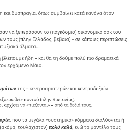
η και δυσπραγία, όπως συμβαίνει κατά κανόνα όταν
εραν να ξεπεράσουν το (παγκόσμιο) οικονομικό σοκ του
ών τους (πλην Ελλάδος, βέβαια) – σε κάποιες περιπτώσεις
απτυξιακά άλματα…
η βλέπουμε ήδη – και θα τη δούμε πολύ πιο δραματικά
 τον ερχόμενο Μάιο.
ομμάτων
της – κεντροαριστερών και κεντροδεξιών.
εξαερωθεί» παντού (πλην Βρετανίας).
ί αρχίσει να «πιέζονται» – από τα δεξιά τους.
ορία
, που τα μεγάλα «συστημικά» κόμματα διαλύονται ή
(ακόμα, τουλάχιστον)
πολύ καλά
, ενώ το μοντέλο τους