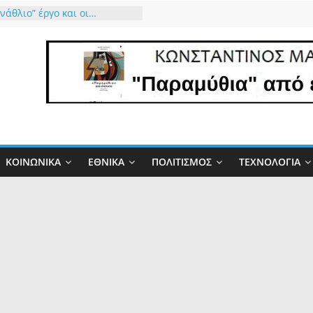
νάθλιο” έργο και οι…
ναράδες”!
ός μας ο καιρός”…
ην παιδική χαρά του Τσίπρα
τάχτη του Μητσοτάκη
ριστώ τον Θεό που μας
αυτό το δώρο έστω για 34
”
 στάχτη γίνεται
ρότητα και η Φύση
λύπτει την Αλήθεια
ΚΟΙΝΩΝΙΚΆ
ΕΘΝΙΚΆ
ΠΟΛΙΤΙΣΜΌΣ
ΤΕΧΝΟΛΟΓΊΑ