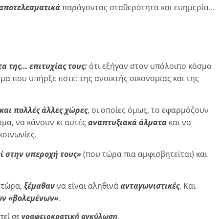
 αποτελεσματικά
παράγοντας σταθερότητα και ευημερία…
α της… επιτυχίας τους:
ότι εξήγαν στον υπόλοιπο κόσμο
μα που υπήρξε ποτέ: της ανοικτής οικονομίας και της
και πολλές άλλες χώρες
, οι οποίες όμως, το εφαρμόζουν
εσμα, να κάνουν κι αυτές
αναπτυξιακά άλματα
και να
κοινωνίες.
ί στην υπεροχή τους»
(που τώρα πια αμφισβητείται) και
 τώρα,
ξέμαθαν
να είναι αληθινά
ανταγωνιστικές
. Και
των «βολεμένων»
.
τεί σε
γραφειοκρατική αγκύλωση
.