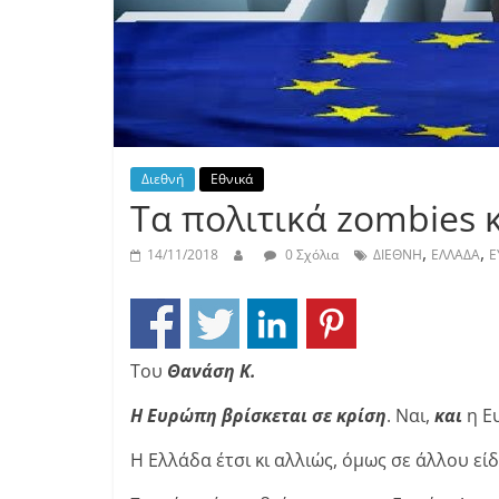
Διεθνή
Εθνικά
Τα πολιτικά zombies 
,
,
14/11/2018
0 Σχόλια
ΔΙΕΘΝΗ
ΕΛΛΑΔΑ
Ε
Του
Θανάση
Κ.
Η Ευρώπη βρίσκεται σε κρίση
. Ναι,
και
η Ε
Η Ελλάδα έτσι κι αλλιώς, όμως σε άλλου εί