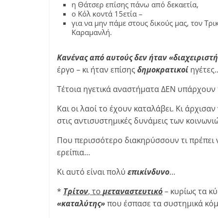
η Θάτσερ επίσης πάνω από δεκαετία,
ο Κόλ κοντά 15ετία –
για να μην πάμε στους δικούς μας, τον Τρ
Καραμανλή.
Κανένας από αυτούς δεν ήταν «διαχειριστή
έργο – κι ήταν επίσης
δημοκρατικοί
ηγέτες
Τέτοια ηγετικά αναστήματα ΔΕΝ υπάρχουν
Και οι λαοί το έχουν καταλάβει. Κι άρχισα
στις αντισυστημικές δυνάμεις των κοινωνι
Που περισσότερο διακηρύσσουν τι πρέπει
ερείπια…
Κι αυτό είναι πολύ
επικίνδυνο
…
*
Τρίτον
, το
μεταναστευτικό
– κυρίως τα κ
«καταλύτης»
που έσπασε τα συστημικά κό