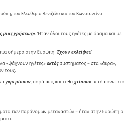
ικούπη, τον Ελευθέριο Βενιζέλο και τον Κωνσταντίνο
ς μιας χρήσεως»
. Ήταν όλοι τους ηγέτες με όραμα και με
…
 πια σήμερα στην Ευρώπη.
Έχουν εκλείψει!
ν να «ψάχνουν ηγέτες»
εκτός
συστήματος – στα «άκρα»,
ών τους.
 να
γκρεμίσουν
, παρά πως και τι θα
χτίσουν
μετά πάνω στα
ύματα των παράνομων μεταναστών – ήταν στην Ευρώπη ο
μματα.