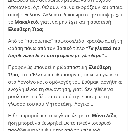
Δικαίωμα των ανθρώπων βέβαια να στηρίζουν
όποιον και ό,τι θέλουν. Και να εκφράζουν και όποια
άποψη θέλουν. Άλλωστε δικαίωμα στην άποψη έχει
το
Μακελειό
, γιατί να μην έχει και η αριστερή
Ελεύθερη Ώρα
;
Από το “πατριωτικό” πρωτοσέλιδο, κρατάω αυτή τη
φράση πάνω από τον βασικό τίτλο
“Τα γλυπτά του
Παρθενώνα δεν επιστρέφουν με γλείψιμο”…
Προφανώς υπονοεί η ριζοσπαστική
Ελεύθερη
Ώρα
, ότι ο Έλλην πρωθυπουργός, πήγε να γλείψει
στο Λονδίνο και ο ομόλογός του Σούμακ, αρνήθηκε
ενοχλημένος τη συνάντηση, γιατί δεν ήθελε να
μουλιάσει το δέρμα του από την επαφή με τη
γλώσσα του κου Μητσοτάκη…Λογικό…
Η δε παρομοίωση των γλυπτών με τη
Μόνα Λίζα,
ήδη μπορεί να θεωρηθεί ως το πλεόν ιστορικό
παράδειγμα γλειψίματος από την πλευρά