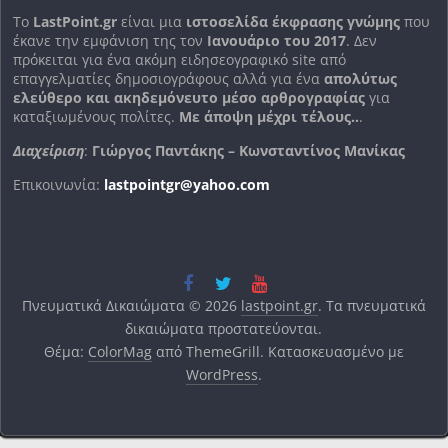
To
LastPoint.gr
είναι μια
ιστοσελίδα έκφρασης γνώμης
που
έκανε την εμφάνιση της τον
Ιανουάριο του 2017
. Δεν
πρόκειται για ένα ακόμη ειδησεογραφικό site από
επαγγελματίες δημοσιογράφους αλλά για ένα
απολύτως
ελεύθερο και ακηδεμόνευτο μέσο αρθρογραφίας
για
καταξιωμένους πολίτες.
Με άποψη μέχρι τέλους..
.
Διαχείριση
:
Γιώργος Παντάκης – Κωνσταντίνος Μανίκας
Επικοινωνία:
lastpointgr@yahoo.com
Πνευματικά Δικαιώματα © 2026
lastpoint.gr
. Τα πνευματικά
δικαιώματα προστατεύονται.
Θέμα:
ColorMag
από ThemeGrill. Κατασκευασμένο με
WordPress
.