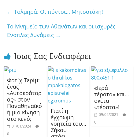
←
Τολμηρά: Οι πόντοι… Μητσοτάκη!
Το Μνημείο των Αθανάτων και οι ισχυρές
Ενοπλες Δυνάμεις
→
Ίσως Σας Ενδιαφέρει
Φατίχ Τερίμ:
ένας
«Ιερά
«Αυτοκράτορ
τέρατα» και…
ας» στον
σκέτα
Παναθηναϊκό
«τέρατα»!
Γιατί η
ή μια κίνηση
09/02/2021
έγχρωμη
στο κενό;
0
γοητεία του…
01/01/2024
Ζήκου
0
σπάει…