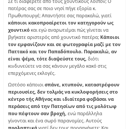
Σε τι διαφέρετε από τους χουντικούς λοιπόν; Ο
πατέρας σας σε ποιο νησί πήγε εξορία κ.
Πρωθυπουργέ; Απαντήστε σας παρακαλώ, γιατί
κάποιοι κακοπροαίρετοι τον κατηγορούν ως
χουντικό
και εγώ αναρωτιέμαι πώς γίνεται να
βγήκατε αριστερός από χουντικό πατέρα;
Κάποιοι
τον εμφανίζουν και σε φωτογραφία μαζί με τον
Παττακό και τον Παπαδόπουλο. Παρακαλώ, αν
είναι ψέμα, τότε διαψεύστε τους,
διότι
κινδυνεύετε να σας κάνουν μεγάλο κακό στις
επερχόμενες εκλογές.
Ωστόσο κάποιοι
σπάνε, κτυπούν, καταστρέφουν
περιουσίες, δεν τολμάς να κυκλοφορήσεις στο
κέντρο τής Αθήνας και ιδιαίτερα φοβάσαι να
περάσεις από την Πατησίων από τις μολότωφ
που πέφτουν σαν βροχή,
ενώ παράλληλα
γίνονται και ένα σωρό παρανομίες. Αυτούς
προληπτικά
γιατί δεν τους προσαγάγετε; Και