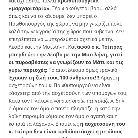
και όχι άδικα, πολλά
πρωθυπουργικά
«μαργαριτάρια»
. Ξέρω ακούγεται βαρύ, αλλά
όπως και να το κάνουμε, δεν μπορεί ο
Πρωθυπουργός τής χώρας να μην γνωρίζει πολύ
καλά την γεωγραφία της χώρας που κυβερνά. Δεν
επιτρέπεται να….μπερδεύεται σχετικά με την
Λέσβο και την Μυτιλήνη. Και
αφού ο κ. Τσίπρας
μπερδεύει την Λέσβο με την Μυτιλήνη, γιατί
οι πυροσβέστες να γνωρίζουν το Μάτι και τις
γύρω περιοχές;
Το αποτέλεσμα όμως τραγικό.
Έχασαν τη ζωή τους 100 άνθρωποι!!!
Άραγε η
ασχετοσύνη τού κ. Πρωθυπουργού να είναι
«άσχετη» από την ασχετοσύνη των υπουργών του;
Κατά τον Πλάτωνα
«όμοιος ομοίω αεί πελάζει»,
δηλ.
ο όμοιος τον όμοιο πάντα πλησιάζει ή κατά την
λαϊκή παροιμία «όμοιος τον όμοιο αγαπά και η
κοπριά τα λάχανα». Επομένως
η ασχετοσύνη του
κ. Τσίπρα δεν είναι καθόλου άσχετη με όλους