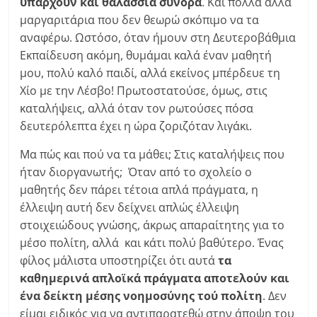
υπάρχουν και θαλάσσια σύνορα
. Και πολλά άλλα
μαργαριτάρια που δεν θεωρώ σκόπιμο να τα
αναφέρω. Ωστόσο, όταν ήμουν στη Δευτεροβάθμια
Εκπαίδευση ακόμη, θυμάμαι καλά έναν μαθητή
μου, πολύ καλό παιδί, αλλά εκείνος μπέρδευε τη
Χίο με την Λέσβο! Πρωτοστατούσε, όμως, στις
καταλήψεις, αλλά όταν τον ρωτούσες πόσα
δευτερόλεπτα έχει η ώρα ζοριζόταν λιγάκι.
Μα πώς και πού να τα μάθει; Στις καταλήψεις που
ήταν διοργανωτής; Όταν από το σχολείο ο
μαθητής δεν πάρει τέτοια απλά πράγματα, η
έλλειψη αυτή δεν δείχνει απλώς έλλειψη
στοιχειώδους γνώσης, άκρως απαραίτητης για το
μέσο πολίτη, αλλά και κάτι πολύ βαθύτερο. Ένας
φίλος μάλιστα υποστηρίζει ότι αυτά
τα
καθημερινά απλοϊκά πράγματα αποτελούν και
ένα δείκτη μέσης νοημοσύνης τού πολίτη
. Δεν
είμαι ειδικός για να αντιπαρατεθώ στην άποψη του