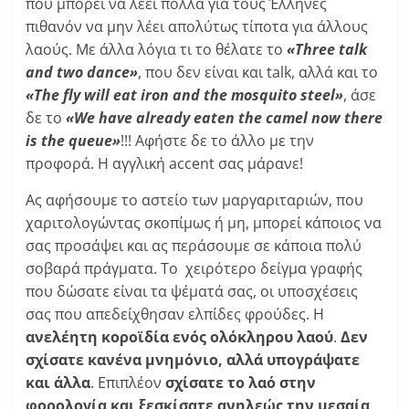
που μπορεί να λέει πολλά για τους Έλληνες
πιθανόν να μην λέει απολύτως τίποτα για άλλους
λαούς. Με άλλα λόγια τι το θέλατε το
«Three talk
and two dance»
, που δεν είναι και talk, αλλά και το
«The fly will eat iron and the mosquito steel»
, άσε
δε το
«We have already eaten the camel now there
is the queue»
!!! Αφήστε δε το άλλο με την
προφορά. Η αγγλική accent σας μάρανε!
Ας αφήσουμε το αστείο των μαργαριταριών, που
χαριτολογώντας σκοπίμως ή μη, μπορεί κάποιος να
σας προσάψει και ας περάσουμε σε κάποια πολύ
σοβαρά πράγματα. Το χειρότερο δείγμα γραφής
που δώσατε είναι τα ψέματά σας, οι υποσχέσεις
σας που απεδείχθησαν ελπίδες φρούδες. Η
ανελέητη κοροϊδία ενός ολόκληρου λαού
.
Δεν
σχίσατε κανένα μνημόνιο, αλλά υπογράψατε
και άλλα
. Επιπλέον
σχίσατε το λαό στην
φορολογία και ξεσκίσατε ανηλεώς την μεσαία