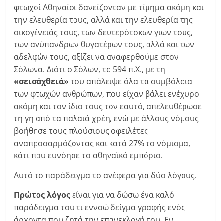
φτωχοί Αθηναίοι δανείζονταν με τίμημα ακόμη και
την ελευθερία τους, αλλά και την ελευθερία της
οικογένειάς τους, των δευτερότοκων γιων τους,
των ανύπανδρων θυγατέρων τους, αλλά και των
αδελφών τους, αξίζει να αναφερθούμε στον
Σόλωνα. Διότι ο Σόλων, το 594 π.Χ., με τη
«σεισάχθειά»
του απάλειψε όλα τα συμβόλαια
των φτωχών ανθρώπων, που είχαν βάλει ενέχυρο
ακόμη και τον ίδιο τους τον εαυτό, απελευθέρωσε
τη γη από τα παλαιά χρέη, ενώ με άλλους νόμους
βοήθησε τους πλούσιους οφειλέτες
αναπροσαρμόζοντας και κατά 27% το νόμισμα,
κάτι που ευνόησε το αθηναϊκό εμπόριο.
Αυτό το παράδειγμα το ανέφερα για δύο λόγους.
Πρώτος λόγος
είναι για να δώσω ένα καλό
παράδειγμα του τι εννοώ δείγμα γραφής ενός
άρχοντα που ζητά την επανεκλογή του. Εν