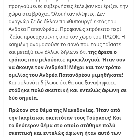
προηγούμενες κυβερνήσεις έκλεψαν και έριξαν την
χώρα στα βράχια. Όλοι ήταν κλέφτες. Δεν
αναγνώριζε δε άλλον πρωθυπουργό εκτός του
Ανδρέα Παπανδρέου. Προφανώς επρόκειτο περί
-ζαίας προερχομένης από τον χώρο του ΠΑΣΟΚ. Η
καημένη αναμασούσε το σανό που τους ταΐσατε
και μεταξύ των άλλων δήλωνε ότι
της άρεσε ο
τρόπος που μιλούσατε προεκλογικά. Ήταν σαν
να άκουγε τον Ανδρέα!!!
Μέχρι και τον τρόπο
ομιλίας του Ανδρέα Παπανδρέου μιμηθήκατε!
Και μολονότι δήλωσε ότι θα σας ξαναψηφίσει,
στάθηκε πολύ σκεπτική και εντελώς άφωνη σε
δύο σημεία.
Πρώτον στο θέμα της Μακεδονίας. Ήταν από
την Ικαρία και σκεπτόταν τους Τούρκους! Και
το δεύτερον θέμα στο οποίο στάθηκε πολύ
σκεπτική και εντελώς άφωνη ήταν αυτό των