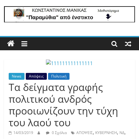
lastpoint.gr
Με
άποψη
μέχρι
τέλους…
News
Απόψεις
Πολιτική
Τα δείγματα γραφής
πολιτικού ανδρός
προοιωνίζουν την τύχη
του λαού του
,
,
,
14/03/2019
0 Σχόλια
ΑΠΟΨΕΙΣ
ΚΥΒΕΡΝΗΣΗ
ΝΔ