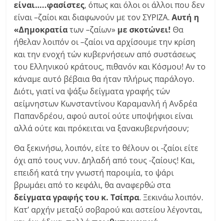
είναι…..φασίστες
, όπως και όλοι οι άλλοι που δεν
είναι –ζαίοι και διαφωνούν με τον ΣΥΡΙΖΑ.
Αυτή η
«Δημοκρατία
των –ζαίων»
με σκοτώνει!
Θα
ήθελαν λοιπόν οι –ζαίοι να αρχίσουμε την κρίση
και την ενοχή τών κυβερνήσεων από συστάσεως
του Ελληνικού κράτους, πιθανόν και Κόσμου! Αν το
κάναμε αυτό βέβαια θα ήταν πλήρως παράλογο.
Διότι, γιατί να ψάξω δείγματα γραφής τών
αείμνηστων Κωνσταντίνου Καραμανλή ή Ανδρέα
Παπανδρέου, αφού αυτοί ούτε υποψήφιοι είναι
αλλά ούτε και πρόκειται να ξανακυβερνήσουν;
Θα ξεκινήσω, λοιπόν, είτε το θέλουν οι -ζαίοι είτε
όχι από τους νυν. Δηλαδή από τους -ζαίους! Και,
επειδή κατά την γνωστή παροιμία, το ψάρι
βρωμάει από το κεφάλι, θα αναφερθώ στα
δείγματα γραφής του κ. Τσίπρα
. Ξεκινάω λοιπόν.
Κατ’ αρχήν μεταξύ σοβαρού και αστείου λέγονται,