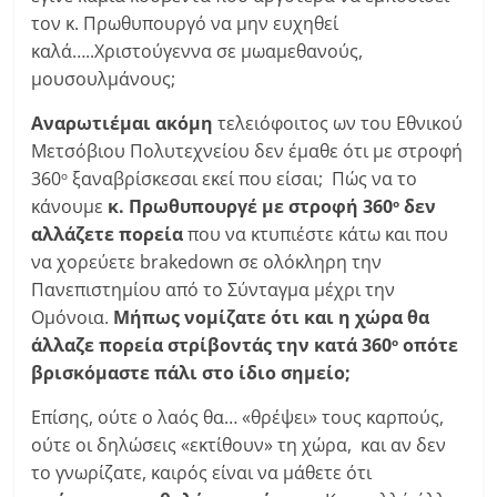
τον κ. Πρωθυπουργό να μην ευχηθεί
καλά…..Χριστούγεννα σε μωαμεθανούς,
μουσουλμάνους;
Αναρωτιέμαι ακόμη
τελειόφοιτος ων του Εθνικού
Μετσόβιου Πολυτεχνείου δεν έμαθε ότι με στροφή
360
ξαναβρίσκεσαι εκεί που είσαι; Πώς να το
ο
κάνουμε
κ. Πρωθυπουργέ με στροφή 360
δεν
ο
αλλάζετε πορεία
που να κτυπιέστε κάτω και που
να χορεύετε brakedown σε ολόκληρη την
Πανεπιστημίου από το Σύνταγμα μέχρι την
Ομόνοια.
Μήπως νομίζατε ότι και η χώρα θα
άλλαζε πορεία στρίβοντάς την κατά 360
οπότε
ο
βρισκόμαστε πάλι στο ίδιο σημείο;
Επίσης, ούτε ο λαός θα… «θρέψει» τους καρπούς,
ούτε οι δηλώσεις «εκτίθουν» τη χώρα, και αν δεν
το γνωρίζατε, καιρός είναι να μάθετε ότι