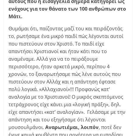
αυτούς που η εισαγγελία σήμερα κατηγορεί ως
ενόχους για τον θάνατο των 100 ανθρώπων στο
Μάτι.
Θυμάμαι ότι, παίζοντας μαζί του και πειράζοντάς
το, ρωτήσαμε ένα μικρό παιδί πώς λέγονται αυτοί
που πιστεύουν στον Χριστό. Το παιδί είχε
απαντήσει Χριστιανοί και ήταν κάτι που το
αναμέναμε. Αλλά για να το πειράξουμε
περισσότερο, ήταν αρκετά μικρό, περίπου 4
χρονών, το ξαναρωτήσαμε πώς λένε αυτούς που
πιστεύουν στον Αλλάχ και η απάντηση έφτασε
πολύ λογικά. «Αλλαχιανοί»!!! Προφανώς κατ’
αναλογία με το Χριστιανοί! Ο μικρός σκεπτόμενος
τετράχρονος είχε κάνει μια «λογική πράξη», δηλ.
είχε απαντήσει «κατ’ αναλογίαν». Γελάσαμε με την
απάντηση και του εξηγήσαμε ότι λέγονται
μουσουλμάνοι.
Αναρωτιέμαι, λοιπόν
, ποτέ δεν
έγινε καμιά κουβέντα που αργότερα να εμποδίσει