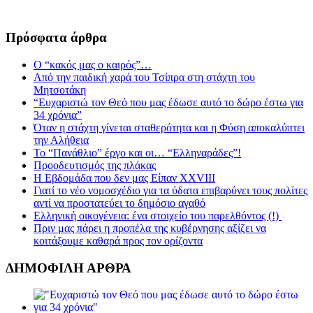
Πρόσφατα άρθρα
Ο “κακός μας ο καιρός”…
Από την παιδική χαρά του Τσίπρα στη στάχτη του
Μητσοτάκη
“Ευχαριστώ τον Θεό που μας έδωσε αυτό το δώρο έστω για
34 χρόνια”
Όταν η στάχτη γίνεται σταθερότητα και η Φύση αποκαλύπτει
την Αλήθεια
Το “Πανάθλιο” έργο και οι… “Ελληναράδες”!
Προοδευτισμός της πλάκας
Η Εβδομάδα που δεν μας Είπαν XXVIII
Γιατί το νέο νομοσχέδιο για τα ύδατα επιβαρύνει τους πολίτες
αντί να προστατεύει το δημόσιο αγαθό
Ελληνική οικογένεια: ένα στοιχείο του παρελθόντος (!)
Πριν μας πάρει η προπέλα της κυβέρνησης αξίζει να
κοιτάξουμε καθαρά προς τον ορίζοντα
ΔΗΜΟΦΙΛΗ ΑΡΘΡΑ