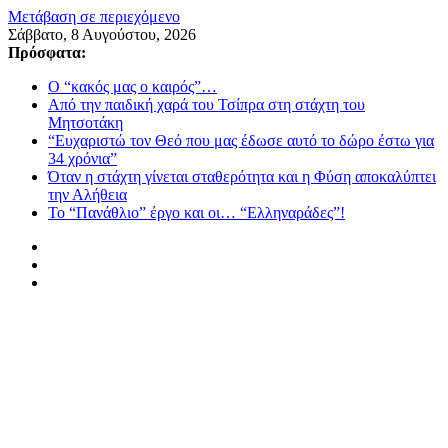
Μετάβαση σε περιεχόμενο
Σάββατο, 8 Αυγούστου, 2026
Πρόσφατα:
Ο “κακός μας ο καιρός”…
Από την παιδική χαρά του Τσίπρα στη στάχτη του
Μητσοτάκη
“Ευχαριστώ τον Θεό που μας έδωσε αυτό το δώρο έστω για
34 χρόνια”
Όταν η στάχτη γίνεται σταθερότητα και η Φύση αποκαλύπτει
την Αλήθεια
Το “Πανάθλιο” έργο και οι… “Ελληναράδες”!