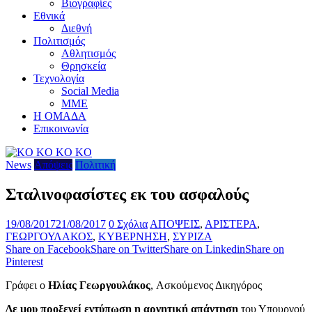
Βιογραφίες
Εθνικά
Διεθνή
Πολιτισμός
Αθλητισμός
Θρησκεία
Τεχνολογία
Social Media
ΜΜΕ
Η ΟΜΑΔΑ
Επικοινωνία
News
Απόψεις
Πολιτική
Σταλινοφασίστες εκ του ασφαλούς
19/08/2017
21/08/2017
0 Σχόλια
ΑΠΟΨΕΙΣ
,
ΑΡΙΣΤΕΡΑ
,
ΓΕΩΡΓΟΥΛΑΚΟΣ
,
ΚΥΒΕΡΝΗΣΗ
,
ΣΥΡΙΖΑ
Share on Facebook
Share on Twitter
Share on Linkedin
Share on
Pinterest
Γράφει ο
Ηλίας Γεωργουλάκος
, Ασκούμενος Δικηγόρος
Δε μου προξενεί εντύπωση η αρνητική απάντηση
του Υπουργού