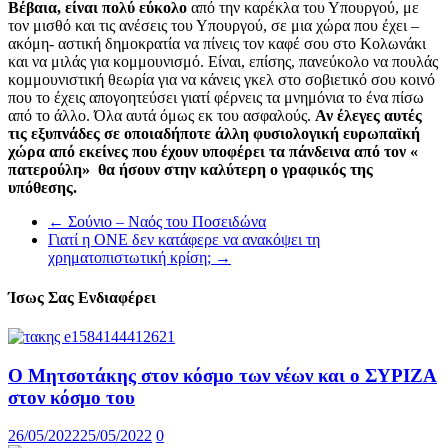
Βέβαια, είναι πολύ εύκολο
από την καρέκλα του Υπουργού, με
τον μισθό και τις ανέσεις του Υπουργού, σε μια χώρα που έχει –
ακόμη- αστική δημοκρατία να πίνεις τον καφέ σου στο Κολωνάκι
και να μιλάς για κομμουνισμό. Είναι, επίσης, πανεύκολο να πουλάς
κομμουνιστική θεωρία για να κάνεις γκελ στο σοβιετικό σου κοινό
που το έχεις απογοητεύσει γιατί φέρνεις τα μνημόνια το ένα πίσω
από το άλλο. Όλα αυτά όμως εκ του ασφαλούς.
Αν έλεγες αυτές
τις εξυπνάδες σε οποιαδήποτε άλλη φυσιολογική ευρωπαϊκή
χώρα από εκείνες που έχουν υποφέρει τα πάνδεινα από τον «
πατερούλη» θα ήσουν στην καλύτερη ο γραφικός της
υπόθεσης.
←
Σούνιο – Ναός του Ποσειδώνα
Γιατί η ΟΝΕ δεν κατάφερε να ανακόψει τη
χρηματοπιστωτική κρίση;
→
Ίσως Σας Ενδιαφέρει
Ο Μητσοτάκης στον κόσμο των νέων και ο ΣΥΡΙΖΑ
στον κόσμο του
26/05/2022
25/05/2022
0