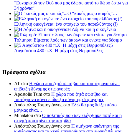
“Ευχαριστώ τον Θεό που μας έδωσε αυτό το δώρο έστω για
34 χρόνια”
Ο “κακός μας ο καιρός”…
Ελληνική οικογένεια: ένα στοιχείο του παρελθόντος (!)
Η Δόμνα και η οικογένεια
Τολμηρά: Είμαστε λαός των άκρων και ενίοτε για δέσιμο
5
Αυγούστου 480 π.Χ. Η μάχη στις Θερμοπύλες
Πρόσφατα σχόλια
ΑΤ
στο
Η χώρα που ζητά σωσίβιο και ταυτόχρονα κάνει
επίδειξη δύναμης στις αγορές
Apostolis Tsim
στο
Η χώρα που ζητά σωσίβιο και
ταυτόχρονα κάνει επίδειξη δύναμης στις αγορές
Απόστολος Τσιμογιάννης
στο
Εδώ θα μας δείξει πόσο
μάγκας είναι…
Mihalatou
στο
Ο πολιτικός που δεν ελέγχθηκε ποτέ και η
στιγμή που κρίνει την πατρίδα
Απόστολος Τσιμογιάννης
στο
Η αμήχανη απάντηση της
κυβέρνησης και τα κενά επιχειρήματα στα εθνικά θέματα