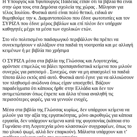
Η Υπουργός και Υφυπουργός Παιδείας είπαν ότι τα βιβλία θα είναι
στην ώρα τους στα Δημόσια σχολεία της χώρας . Μίλησαν για
τέλος Ιουλίου. Φυσικά αυτό είναι πολύ θετικό, ειδικά αν
θυμηθούμε την κ. Διαμαντοπούλου που έδινε φωτοτυπίες και τον
ΣΥΡΙΖΑ που έδινε μέρος βιβλίων και επί πλέον δεν υπήρχαν
καθηγητές μέχρι τα μέσα των σχολικών ετών.
Στο νέο πολιτισμένο παιδαγωγικό περιβάλλον θα πρέπει να
συνεκτιμήσουν ν αλλάξουν στα παιδιά τη νοοτροπία και με αλλαγή
κειμένων ή με βιβλία πιο χρήσιμα
Ο ΣΥΡΙΖΑ μέσα στα βιβλία της Γλώσσας και Λογοτεχνίας,
φρόντισε επιμελώς να βάλει προπαγανδιστικά κείμενα που μιλούν
συνεχώς για ρατσισμό . Συνεχώς, σαν να μη απασχολεί τα παιδιά
τίποτα άλλο εκτός από αυτό. Φυσικά αυτό έγινε για να αλλοιώσουν
τον πληθυσμό ανώδυνα όπως είχαν υποσχεθεί. Βάζουν
παραδείγματα ότι κάποιος ήρθε στην Ελλάδα και δεν τον
αντιμετώπισαν όπως έπρεπε και άλλα τέτοια αναληθή τις
περισσότερες φορές, για να γεννούν ενοχές.
Μέσα στα βιβλία της Γλώσσας κυρίως, δεν υπάρχουν κείμενα να
μιλούν για την αξία της εργατικότητας, μόνο ακροθιγώς για κάποια
εργασία, δεν υπάρχουν κείμενα κατά της φυγοπονίας (κάποια στο
Γυμνάσιο στη Λογοτεχνία μόνο κλασσικών συγγραφέων, όπως το
πιο γλυκό ψωμί, αλλά δεν επαρκούν). Μάλιστα υπάρχουν και τ’