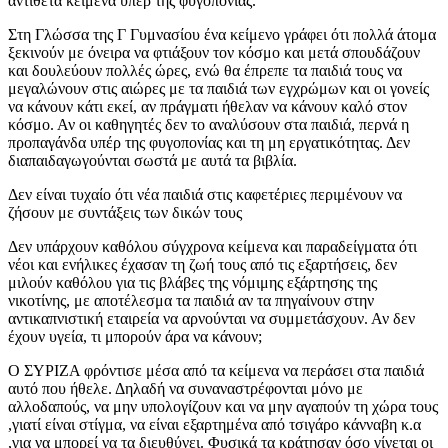
αντίθετα κείμενα υπέρ της φυγοπονίας.
Στη Γλώσσα της Γ Γυμνασίου ένα κείμενο γράφει ότι πολλά άτομα
ξεκινούν με όνειρα να φτιάξουν τον κόσμο και μετά σπουδάζουν
και δουλεύουν πολλές ώρες, ενώ θα έπρεπε τα παιδιά τους να
μεγαλώνουν στις αιώρες με τα παιδιά των εγχρώμων και οι γονείς
να κάνουν κάτι εκεί, αν πράγματι ήθελαν να κάνουν καλό στον
κόσμο. Αν οι καθηγητές δεν το αναλύσουν στα παιδιά, περνά η
προπαγάνδα υπέρ της φυγοπονίας και τη μη εργατικότητας. Δεν
διαπαιδαγωγούνται σωστά με αυτά τα βιβλία.
Δεν είναι τυχαίο ότι νέα παιδιά στις καφετέριες περιμένουν να
ζήσουν με συντάξεις των δικών τους
Δεν υπάρχουν καθόλου σύγχρονα κείμενα και παραδείγματα ότι
νέοι και ενήλικες έχασαν τη ζωή τους από τις εξαρτήσεις, δεν
μιλούν καθόλου για τις βλάβες της νόμιμης εξάρτησης της
νικοτίνης, με αποτέλεσμα τα παιδιά αν τα πηγαίνουν στην
αντικαπνιστική εταιρεία να αρνούνται να συμμετάσχουν. Αν δεν
έχουν υγεία, τι μπορούν άρα να κάνουν;
Ο ΣΥΡΙΖΑ φρόντισε μέσα από τα κείμενα να περάσει στα παιδιά
αυτό που ήθελε. Δηλαδή να συναναστρέφονται μόνο με
αλλοδαπούς, να μην υπολογίζουν και να μην αγαπούν τη χώρα τους
,γιατί είναι στίγμα, να είναι εξαρτημένα από τσιγάρο κάνναβη κ.α
,για να μπορεί να τα διευθύνει. Φυσικά τα κράτησαν όσο γίνεται οι