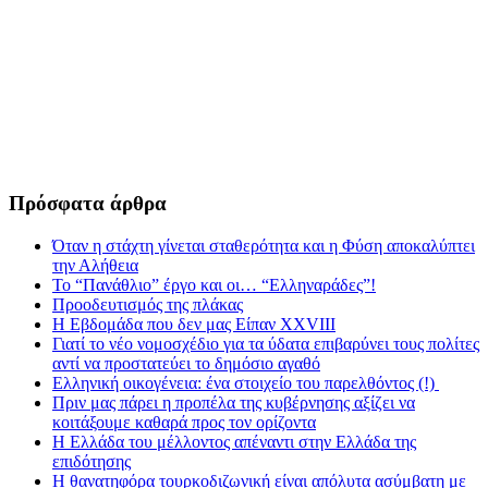
Πρόσφατα άρθρα
Όταν η στάχτη γίνεται σταθερότητα και η Φύση αποκαλύπτει
την Αλήθεια
Το “Πανάθλιο” έργο και οι… “Ελληναράδες”!
Προοδευτισμός της πλάκας
Η Εβδομάδα που δεν μας Είπαν XXVIII
Γιατί το νέο νομοσχέδιο για τα ύδατα επιβαρύνει τους πολίτες
αντί να προστατεύει το δημόσιο αγαθό
Ελληνική οικογένεια: ένα στοιχείο του παρελθόντος (!)
Πριν μας πάρει η προπέλα της κυβέρνησης αξίζει να
κοιτάξουμε καθαρά προς τον ορίζοντα
Η Ελλάδα του μέλλοντος απέναντι στην Ελλάδα της
επιδότησης
Η θανατηφόρα τουρκοδιζωνική είναι απόλυτα ασύμβατη με