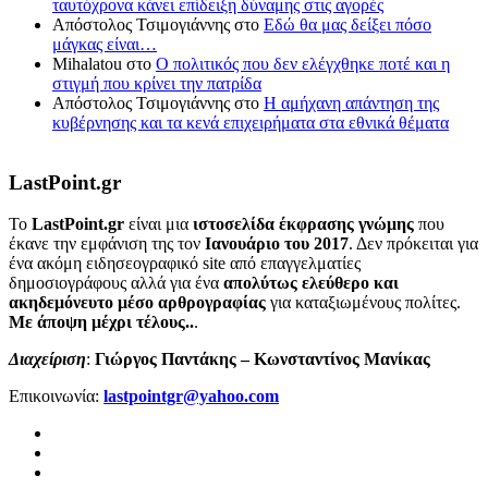
ταυτόχρονα κάνει επίδειξη δύναμης στις αγορές
Απόστολος Τσιμογιάννης
στο
Εδώ θα μας δείξει πόσο
μάγκας είναι…
Mihalatou
στο
Ο πολιτικός που δεν ελέγχθηκε ποτέ και η
στιγμή που κρίνει την πατρίδα
Απόστολος Τσιμογιάννης
στο
Η αμήχανη απάντηση της
κυβέρνησης και τα κενά επιχειρήματα στα εθνικά θέματα
LastPoint.gr
To
LastPoint.gr
είναι μια
ιστοσελίδα έκφρασης γνώμης
που
έκανε την εμφάνιση της τον
Ιανουάριο του 2017
. Δεν πρόκειται για
ένα ακόμη ειδησεογραφικό site από επαγγελματίες
δημοσιογράφους αλλά για ένα
απολύτως ελεύθερο και
ακηδεμόνευτο μέσο αρθρογραφίας
για καταξιωμένους πολίτες.
Με άποψη μέχρι τέλους..
.
Διαχείριση
:
Γιώργος Παντάκης – Κωνσταντίνος Μανίκας
Επικοινωνία:
lastpointgr@yahoo.com