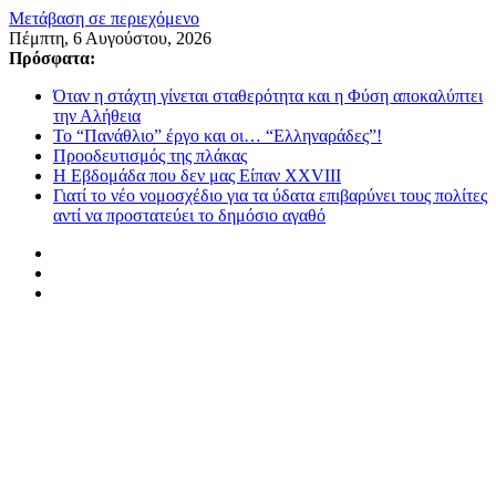
Μετάβαση σε περιεχόμενο
Πέμπτη, 6 Αυγούστου, 2026
Πρόσφατα:
Όταν η στάχτη γίνεται σταθερότητα και η Φύση αποκαλύπτει
την Αλήθεια
Το “Πανάθλιο” έργο και οι… “Ελληναράδες”!
Προοδευτισμός της πλάκας
Η Εβδομάδα που δεν μας Είπαν XXVIII
Γιατί το νέο νομοσχέδιο για τα ύδατα επιβαρύνει τους πολίτες
αντί να προστατεύει το δημόσιο αγαθό