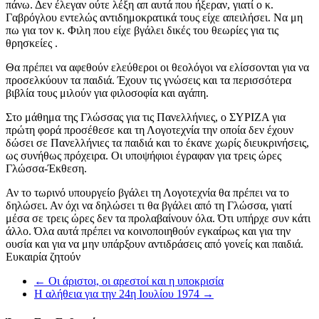
πάνω. Δεν έλεγαν ούτε λέξη απ αυτά που ήξεραν, γιατί ο κ.
Γαβρόγλου εντελώς αντιδημοκρατικά τους είχε απειλήσει. Να μη
πω για τον κ. Φιλη που είχε βγάλει δικές του θεωρίες για τις
θρησκείες .
Θα πρέπει να αφεθούν ελεύθεροι οι θεολόγοι να ελίσσονται για να
προσελκύουν τα παιδιά. Έχουν τις γνώσεις και τα περισσότερα
βιβλία τους μιλούν για φιλοσοφία και αγάπη.
Στο μάθημα της Γλώσσας για τις Πανελλήνιες, ο ΣΥΡΙΖΑ για
πρώτη φορά προσέθεσε και τη Λογοτεχνία την οποία δεν έχουν
δώσει σε Πανελλήνιες τα παιδιά και το έκανε χωρίς διευκρινήσεις,
ως συνήθως πρόχειρα. Οι υποψήφιοι έγραφαν για τρεις ώρες
Γλώσσα-Έκθεση.
Αν το τωρινό υπουργείο βγάλει τη Λογοτεχνία θα πρέπει να το
δηλώσει. Αν όχι να δηλώσει τι θα βγάλει από τη Γλώσσα, γιατί
μέσα σε τρεις ώρες δεν τα προλαβαίνουν όλα. Ότι υπήρχε συν κάτι
άλλο. Όλα αυτά πρέπει να κοινοποιηθούν εγκαίρως και για την
ουσία και για να μην υπάρξουν αντιδράσεις από γονείς και παιδιά.
Ευκαιρία ζητούν
←
Οι άριστοι, οι αρεστοί και η υποκρισία
Η αλήθεια για την 24η Ιουλίου 1974
→