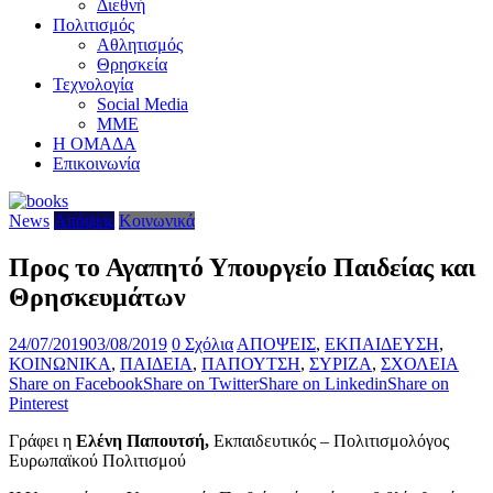
Διεθνή
Πολιτισμός
Αθλητισμός
Θρησκεία
Τεχνολογία
Social Media
ΜΜΕ
Η ΟΜΑΔΑ
Επικοινωνία
News
Απόψεις
Κοινωνικά
Προς το Αγαπητό Υπουργείο Παιδείας και
Θρησκευμάτων
24/07/2019
03/08/2019
0 Σχόλια
ΑΠΟΨΕΙΣ
,
ΕΚΠΑΙΔΕΥΣΗ
,
ΚΟΙΝΩΝΙΚΑ
,
ΠΑΙΔΕΙΑ
,
ΠΑΠΟΥΤΣΗ
,
ΣΥΡΙΖΑ
,
ΣΧΟΛΕΙΑ
Share on Facebook
Share on Twitter
Share on Linkedin
Share on
Pinterest
Γράφει η
Ελένη Παπουτσή,
Εκπαιδευτικός – Πολιτισμολόγος
Ευρωπαϊκού Πολιτισμού