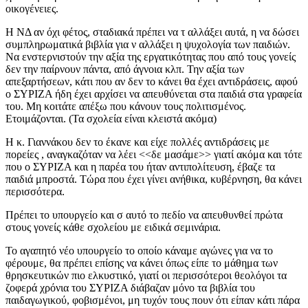
οικογένειες.
Η ΝΔ αν όχι φέτος, σταδιακά πρέπει να τ αλλάξει αυτά, η να δώσει
συμπληρωματικά βιβλία για ν αλλάξει η ψυχολογία των παιδιών.
Να ενστερνιστούν την αξία της εργατικότητας που από τους γονείς
δεν την παίρνουν πάντα, από άγνοια κλπ. Την αξία των
απεξαρτήσεων, κάτι που αν δεν το κάνει θα έχει αντιδράσεις, αφού
ο ΣΥΡΙΖΑ ήδη έχει αρχίσει να απευθύνεται στα παιδιά στα γραφεία
του. Μη κοιτάτε απέξω που κάνουν τους πολιτισμένος.
Ετοιμάζονται. (Τα σχολεία είναι κλειστά ακόμα)
Η κ. Γιαννάκου δεν το έκανε και είχε πολλές αντιδράσεις με
πορείες , αναγκαζόταν να λέει <<δε μασάμε>> γιατί ακόμα και τότε
που ο ΣΥΡΙΖΑ και η παρέα του ήταν αντιπολίτευση, έβαζε τα
παιδιά μπροστά. Τώρα που έχει γίνει ανήθικα, κυβέρνηση, θα κάνει
περισσότερα.
Πρέπει το υπουργείο και σ αυτό το πεδίο να απευθυνθεί πρώτα
στους γονείς κάθε σχολείου με ειδικά σεμινάρια.
Το αγαπητό νέο υπουργείο το οποίο κάναμε αγώνες για να το
φέρουμε, θα πρέπει επίσης να κάνει όπως είπε το μάθημα των
θρησκευτικών πιο ελκυστικό, γιατί οι περισσότεροι θεολόγοι τα
ζοφερά χρόνια του ΣΥΡΙΖΑ διάβαζαν μόνο τα βιβλία του
παιδαγωγικού, φοβισμένοι, μη τυχόν τους πουν ότι είπαν κάτι πάρα