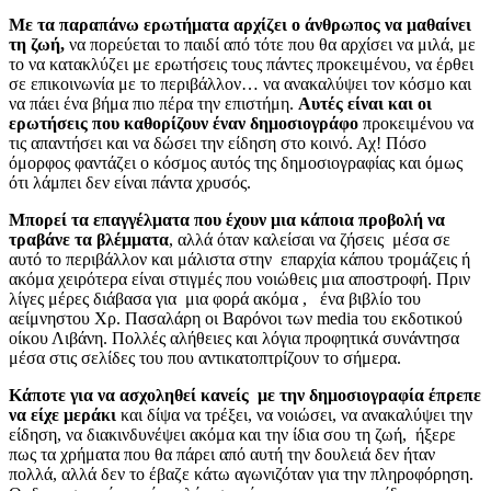
Με τα παραπάνω ερωτήματα αρχίζει ο άνθρωπος να μαθαίνει
τη ζωή,
να πορεύεται το παιδί από τότε που θα αρχίσει να μιλά, με
το να κατακλύζει με ερωτήσεις τους πάντες προκειμένου, να έρθει
σε επικοινωνία με το περιβάλλον… να ανακαλύψει τον κόσμο και
να πάει ένα βήμα πιο πέρα την επιστήμη.
Αυτές είναι και οι
ερωτήσεις που καθορίζουν έναν δημοσιογράφο
προκειμένου να
τις απαντήσει και να δώσει την είδηση στο κοινό. Αχ! Πόσο
όμορφος φαντάζει ο κόσμος αυτός της δημοσιογραφίας και όμως
ότι λάμπει δεν είναι πάντα χρυσός.
Μπορεί τα επαγγέλματα που έχουν μια κάποια προβολή να
τραβάνε τα βλέμματα
, αλλά όταν καλείσαι να ζήσεις μέσα σε
αυτό το περιβάλλον και μάλιστα στην επαρχία κάπου τρομάζεις ή
ακόμα χειρότερα είναι στιγμές που νοιώθεις μια αποστροφή. Πριν
λίγες μέρες διάβασα για μια φορά ακόμα , ένα βιβλίο του
αείμνηστου Χρ. Πασαλάρη οι Βαρόνοι των media του εκδοτικού
οίκου Λιβάνη. Πολλές αλήθειες και λόγια προφητικά συνάντησα
μέσα στις σελίδες του που αντικατοπτρίζουν το σήμερα.
Κάποτε για να ασχοληθεί κανείς με την δημοσιογραφία έπρεπε
να είχε μεράκι
και δίψα να τρέξει, να νοιώσει, να ανακαλύψει την
είδηση, να διακινδυνέψει ακόμα και την ίδια σου τη ζωή, ήξερε
πως τα χρήματα που θα πάρει από αυτή την δουλειά δεν ήταν
πολλά, αλλά δεν το έβαζε κάτω αγωνιζόταν για την πληροφόρηση.