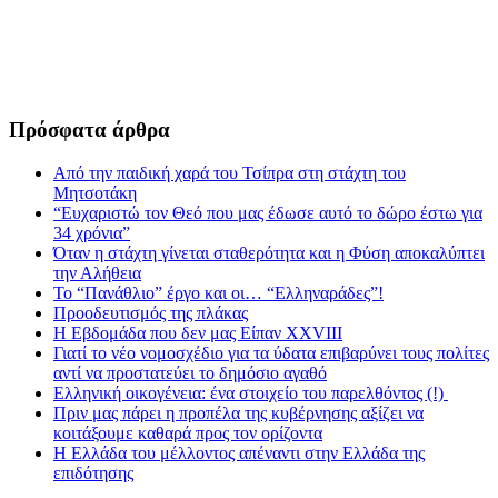
Πρόσφατα άρθρα
Από την παιδική χαρά του Τσίπρα στη στάχτη του
Μητσοτάκη
“Ευχαριστώ τον Θεό που μας έδωσε αυτό το δώρο έστω για
34 χρόνια”
Όταν η στάχτη γίνεται σταθερότητα και η Φύση αποκαλύπτει
την Αλήθεια
Το “Πανάθλιο” έργο και οι… “Ελληναράδες”!
Προοδευτισμός της πλάκας
Η Εβδομάδα που δεν μας Είπαν XXVIII
Γιατί το νέο νομοσχέδιο για τα ύδατα επιβαρύνει τους πολίτες
αντί να προστατεύει το δημόσιο αγαθό
Ελληνική οικογένεια: ένα στοιχείο του παρελθόντος (!)
Πριν μας πάρει η προπέλα της κυβέρνησης αξίζει να
κοιτάξουμε καθαρά προς τον ορίζοντα
Η Ελλάδα του μέλλοντος απέναντι στην Ελλάδα της
επιδότησης