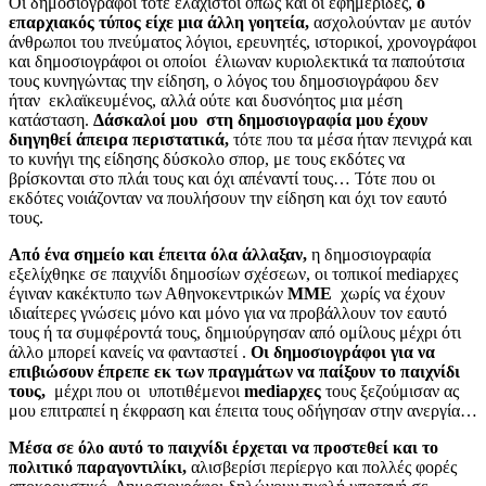
Οι δημοσιογράφοι τότε ελάχιστοι όπως και οι εφημερίδες,
ο
επαρχιακός τύπος είχε μια άλλη γοητεία,
ασχολούνταν με αυτόν
άνθρωποι του πνεύματος λόγιοι, ερευνητές, ιστορικοί, χρονογράφοι
και δημοσιογράφοι οι οποίοι έλιωναν κυριολεκτικά τα παπούτσια
τους κυνηγώντας την είδηση, ο λόγος του δημοσιογράφου δεν
ήταν εκλαϊκευμένος, αλλά ούτε και δυσνόητος μια μέση
κατάσταση.
Δάσκαλοί μου στη δημοσιογραφία μου έχουν
διηγηθεί άπειρα περιστατικά,
τότε που τα μέσα ήταν πενιχρά και
το κυνήγι της είδησης δύσκολο σπορ, με τους εκδότες να
βρίσκονται στο πλάι τους και όχι απέναντί τους… Τότε που οι
εκδότες νοιάζονταν να πουλήσουν την είδηση και όχι τον εαυτό
τους.
Από ένα σημείο και έπειτα όλα άλλαξαν,
η δημοσιογραφία
εξελίχθηκε σε παιχνίδι δημοσίων σχέσεων, οι τοπικοί mediaρχες
έγιναν κακέκτυπο των Αθηνοκεντρικών
ΜΜΕ
χωρίς να έχουν
ιδιαίτερες γνώσεις μόνο και μόνο για να προβάλλουν τον εαυτό
τους ή τα συμφέροντά τους, δημιούργησαν από ομίλους μέχρι ότι
άλλο μπορεί κανείς να φανταστεί .
Οι δημοσιογράφοι για να
επιβιώσουν έπρεπε εκ των πραγμάτων να παίξουν το παιχνίδι
τους,
μέχρι που οι υποτιθέμενοι
mediaρχες
τους ξεζούμισαν ας
μου επιτραπεί η έκφραση και έπειτα τους οδήγησαν στην ανεργία…
Μέσα σε όλο αυτό το παιχνίδι έρχεται να προστεθεί και το
πολιτικό παραγοντιλίκι,
αλισβερίσι περίεργο και πολλές φορές