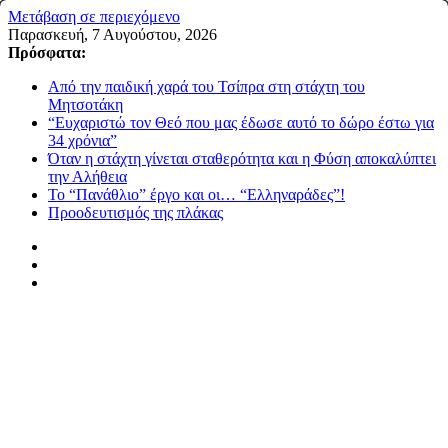
Μετάβαση σε περιεχόμενο
Παρασκευή, 7 Αυγούστου, 2026
Πρόσφατα:
Από την παιδική χαρά του Τσίπρα στη στάχτη του
Μητσοτάκη
“Ευχαριστώ τον Θεό που μας έδωσε αυτό το δώρο έστω για
34 χρόνια”
Όταν η στάχτη γίνεται σταθερότητα και η Φύση αποκαλύπτει
την Αλήθεια
Το “Πανάθλιο” έργο και οι… “Ελληναράδες”!
Προοδευτισμός της πλάκας