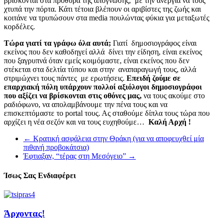
βρίσκονται στα πρόθυρα της απόγνωσης, με την ανεργία να τους
χτυπά την πόρτα. Κάτι τέτοια βλέπουν οι αριβίστες της ζωής και
κοιτάνε να τρυπώσουν στα media πουλώντας φύκια για μεταξωτές
κορδέλες.
Τώρα γιατί τα γράφω όλα αυτά;
Γιατί δημοσιογράφος είναι
εκείνος που δεν καθοδηγεί αλλά δίνει την είδηση, είναι εκείνος
που ξαγρυπνά όταν εμείς κοιμόμαστε, είναι εκείνος που δεν
στέκεται στα δελτία τύπου και στην αναπαραγωγή τους, αλλά
στριμώχνει τους πάντες με ερωτήσεις.
Επειδή ζούμε σε
επαρχιακή πόλη υπάρχουν πολλοί αξιόλογοι δημοσιογράφοι
που αξίζει να βρίσκονται στις οθόνες μας,
να τους ακούμε στο
ραδιόφωνο, να απολαμβάνουμε την πένα τους και να
επισκεπτόμαστε το portal τους. Ας σταθούμε δίπλα τους τώρα που
αρχίζει η νέα σεζόν και να τους ευχηθούμε…
Καλή Αρχή !
←
Κρατική ασφάλεια στην Θράκη (για να αποφευχθεί μία
πιθανή προβοκάτσια)
Έφτιαξαν, “τέρας στη Μεσόγειο”
→
Ίσως Σας Ενδιαφέρει
Άρχοντας!