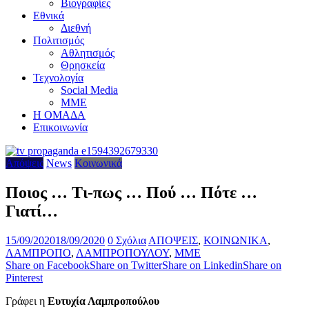
Βιογραφίες
Εθνικά
Διεθνή
Πολιτισμός
Αθλητισμός
Θρησκεία
Τεχνολογία
Social Media
ΜΜΕ
Η ΟΜΑΔΑ
Επικοινωνία
Απόψεις
News
Κοινωνικά
Ποιος … Τι-πως … Πού … Πότε …
Γιατί…
15/09/2020
18/09/2020
0 Σχόλια
ΑΠΟΨΕΙΣ
,
ΚΟΙΝΩΝΙΚΑ
,
ΛΑΜΠΡΟΠΟ
,
ΛΑΜΠΡΟΠΟΥΛΟΥ
,
ΜΜΕ
Share on Facebook
Share on Twitter
Share on Linkedin
Share on
Pinterest
Γράφει η
Ευτυχία Λαμπροπούλου