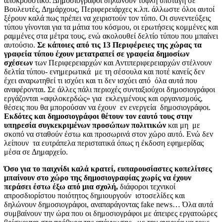
αποκρουστικό. Δημοσιογράφοι δηλώνουν τυφλή υποταγή σε
Βουλευτές, Δημάρχους, Περιφερειάρχες κ.λπ. άλλωστε όλοι αυτοί
ξέρουν καλά πως πρέπει να χειριστούν τον τύπο. Οι συνεντεύξεις
τύπου γίνονται για τα μάτια του κόσμου, οι ερωτήσεις κομμένες και
ραμμένες στα μέτρα τους, ενώ ακολουθεί δελτίο τύπου που μπαίνει
αυτούσιο.
Σε κάποιες από τις 13 Περιφέρειες της χώρας τα
γραφεία τύπου έχουν μετατραπεί σε γραφεία δημοσίων
σχέσεων
των Περιφερειαρχών και Αντιπεριφερειαρχών στέλνουν
δελτία τύπου- ενημερωτικά με τη σέσουλα και ποτέ κανείς δεν
έχει αναρωτηθεί τι ισχύει και τι δεν ισχύει από όλα αυτά που
αναφέρονται. Σε άλλες πάλι περιοχές συνταξιούχοι δημοσιογράφοι
εργάζονται «αφιλοκερδώς» για εκλεγμένους και οργανισμούς,
θέσεις που θα μπορούσαν να έχουν εν ενεργεία δημοσιογράφοι.
Εκδότες και δημοσιογράφοι θέτουν τον εαυτό τους στην
υπηρεσία συγκεκριμένων προσώπων πολιτικών
και μη με
σκοπό να σταθούν έστω και προσωρινά στον χώρο αυτό. Ενώ δεν
λείπουν τα ευτράπελα περιστατικά όπως η έκδοση εφημερίδας
μέσα σε Δημαρχείο.
Όσο για το παιχνίδι καλά κρατεί, ευπαρουσίαστες κοπελίτσες
μπαίνουν στο χώρο της δημοσιογραφίας χωρίς να έχουν
περάσει έστω έξω από μια σχολή,
διάφοροι τεχνικοί
απροσδιορίστου ποιότητος δημιουργούν ιστοσελίδες και
δηλώνουν δημοσιογράφοι, αναπαράγοντας fake news… Όλα αυτά
συμβαίνουν την ώρα που οι δημοσιογράφοι με άπειρες εργατοώρες