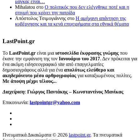
μάγκας είναι…
Mihalatou
στο
Ο πολιτικός που δεν ελέγχθηκε ποτέ και η
στιγμή που κρίνει την πατρίδα
Απόστολος Τσιμογιάννης
στο
Η αμήχανη απάντηση της
κυβέρνησης και τα κενά επιχειρήματα στα εθνικά θέματα
LastPoint.gr
To
LastPoint.gr
είναι μια
ιστοσελίδα έκφρασης γνώμης
που
έκανε την εμφάνιση της τον
Ιανουάριο του 2017
. Δεν πρόκειται για
ένα ακόμη ειδησεογραφικό site από επαγγελματίες
δημοσιογράφους αλλά για ένα
απολύτως ελεύθερο και
ακηδεμόνευτο μέσο αρθρογραφίας
για καταξιωμένους πολίτες.
Με άποψη μέχρι τέλους..
.
Διαχείριση
:
Γιώργος Παντάκης – Κωνσταντίνος Μανίκας
Επικοινωνία:
lastpointgr@yahoo.com
Πνευματικά Δικαιώματα © 2026
lastpoint.gr
. Τα πνευματικά