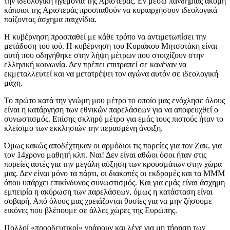
την ιδεολογική ηγεμονία της Αριστεράς. Εν μέσω πανδημίας ακόμη
κάποιοι της Αριστεράς προσπαθούν να κυριαρχήσουν ιδεολογικά
παίζοντας άσχημα παιχνίδια.
Η κυβέρνηση προσπαθεί με κάθε τρόπο να αντιμετωπίσει την
μετάδοση του ιού. Η κυβέρνηση του Κυριάκου Μητσοτάκη είναι
αυτή που οδηγήθηκε στην λήψη μέτρων που στοιχίζουν στην
ελληνική κοινωνία. Δεν πρέπει επιτραπεί σε κανέναν να
εκμεταλλευτεί και να μετατρέψει τον αγώνα αυτόν σε ιδεολογική
μάχη.
Το πρώτο κατά την γνώμη μου μέτρο το οποίο μας ενόχλησε όλους
είναι η κατάργηση των εθνικών παρελάσεων για να αποφευχθεί ο
συνωστισμός. Επίσης σκληρό μέτρο για εμάς τους πιστούς ήταν το
κλείσιμο των εκκλησιών την περασμένη άνοιξη.
Όμως κακώς αποδέχτηκαν οι αρμόδιοι τις πορείες για τον Ζακ, για
τον 14χρονο μαθητή κλπ. Ναι! Δεν είναι αθώοι όσοι ήταν στις
πορείες αυτές για την μεγάλη αύξηση των κρουσμάτων στην χώρα
μας. Δεν είναι μόνο τα πάρτι, οι διακοπές οι εκδρομές και τα ΜΜΜ
όπου υπάρχει επικίνδυνος συνωστισμός. Και για εμάς είναι άσχημη
εμπειρία η ακύρωση των παρελάσεων, όμως η κατάσταση είναι
σοβαρή. Από όλους μας χρειάζονται θυσίες για να μην ζήσουμε
εικόνες που βλέπουμε σε άλλες χώρες της Ευρώπης.
Πολλοί «προοδευτικοί» γράφουν και λένε για μη τήρηση των