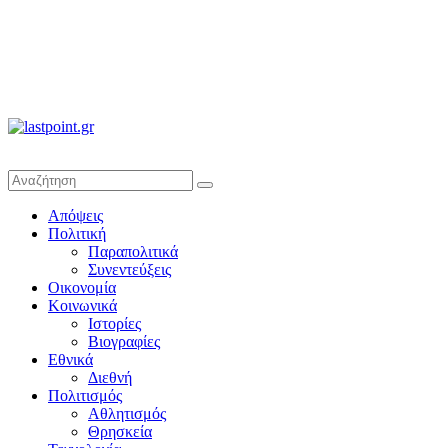
lastpoint.gr
Με
Απόψεις
άποψη
Πολιτική
μέχρι
Παραπολιτικά
τέλους…
Συνεντεύξεις
Οικονομία
Κοινωνικά
Ιστορίες
Βιογραφίες
Εθνικά
Διεθνή
Πολιτισμός
Αθλητισμός
Θρησκεία