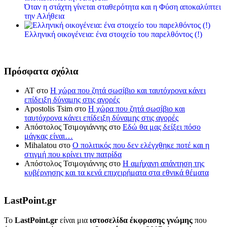
Όταν η στάχτη γίνεται σταθερότητα και η Φύση αποκαλύπτει
την Αλήθεια
Ελληνική οικογένεια: ένα στοιχείο του παρελθόντος (!)
Πρόσφατα σχόλια
ΑΤ
στο
Η χώρα που ζητά σωσίβιο και ταυτόχρονα κάνει
επίδειξη δύναμης στις αγορές
Apostolis Tsim
στο
Η χώρα που ζητά σωσίβιο και
ταυτόχρονα κάνει επίδειξη δύναμης στις αγορές
Απόστολος Τσιμογιάννης
στο
Εδώ θα μας δείξει πόσο
μάγκας είναι…
Mihalatou
στο
Ο πολιτικός που δεν ελέγχθηκε ποτέ και η
στιγμή που κρίνει την πατρίδα
Απόστολος Τσιμογιάννης
στο
Η αμήχανη απάντηση της
κυβέρνησης και τα κενά επιχειρήματα στα εθνικά θέματα
LastPoint.gr
To
LastPoint.gr
είναι μια
ιστοσελίδα έκφρασης γνώμης
που