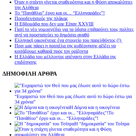
Όταν η στάχτη γίνεται σταθερότητα και η Φύση αποκαλύπτει
την Αλήθεια
Το “Πανάθλιο” έργο και οι… “Ελληναράδες”!
Προοδευτισμός της πλάκας
Η Εβδομάδα που δεν μας Είπαν XXVIII
Γιατί το νέο νομοσχέδιο για τα ύδατα επιβαρύνει τους πολίτες
αντί να προστατεύει το δημόσιο αγαθό
Ελληνική οικογένεια: ένα στοιχείο του παρελθόντος (!)
Πριν μας πάρει η προπέλα της κυβέρνησης αξίζει να
κοιτάξουμε καθαρά προς τον ορίζοντα
Η Ελλάδα του μέλλοντος απέναντι στην Ελλάδα της
επιδότησης
ΔΗΜΟΦΙΛΗ ΑΡΘΡΑ
“Ευχαριστώ τον Θεό που μας έδωσε αυτό το δώρο έστω για
34 χρόνια”
Η Δόμνα και η οικογένεια
Το
“Πανάθλιο” έργο και οι… “Ελληναράδες”!
Η “δημοκρατία” του Τσίπρα