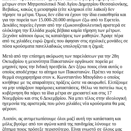
μέτρων στον Μητροπολιτικό Ναό Αγίου Δημητρίου Θεσσαλονίκης.
Βεβαίως, κακώς η μειοψηφία (είτε κληρικοί είτε λαϊκοί) δεν
τήρησε τα μέτρα. Όμως δεν είδα να έχουν την ίδια ευαισθησία και
για την πορεία των 15.000-20.000 ατόμων έξω από το Εφετείο.
Δεκάδες πορείες έγιναν από την εξωκοινοβουλευτική αριστερά σε
ολόκληρη την Ελλάδα χωρίς βέβαια καμία τήρηση των μέτρων.
Ξεχνάνε κάποιοι όμως τις καταλήψεις των μαθητών. Άραγε πέρα
από τις χιλιάδες ευρώ ζημιές που άφησαν στις σχολικές μονάδες σε
πόσα κρούσματα πανελλαδικώς υπολογίζεται η ζημιά;
Μετά από την επίσημη ακύρωση των παρελάσεων για την 28η
Οκτωβρίου η μειονότητα Πακιστανών οργάνωσε πορεία με
μηχανές προς την Ινδική πρεσβεία. Δεν ξέρω ποιος είναι αυτός ο
οποίος αποδέχτηκε το αίτημα των Πακιστανών. Πρέπει να πούμε
θερμά συγχαρητήρια στον κ. Κωνσταντίνο Μπογδάνο ο οποίος
κινήθηκε με τις απαραίτητες πράξεις ώστε να ακυρωθεί. Ελπίζουμε
να μην υπάρξουν παρόμοιες καταστάσεις. Θέλω να πιστεύω πως η
κυβέρνηση θα πάρει τα ίδια μέτρα αν χρειαστεί και στις 17
Νοεμβρίου και στις 6 Δεκεμβρίου. Να μπει τέλος στην ιδεολογική
ηγεμονία της αριστεράς που μόνο χιλιάδες νέα κρούσματα θα μας
φέρουν.
Λοιπόν, ας αντιμετωπίσουμε όλοι μαζί αυτή την κατάσταση και
μόλις βγούμε από τον αγώνα κατά της πανδημίας λύνουμε το
ζήτημα ποιος πρόσεξε περισσότερο. Είναι γνωστό σε όλους μας