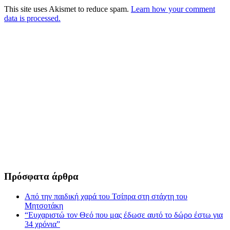
This site uses Akismet to reduce spam.
Learn how your comment
data is processed.
Πρόσφατα άρθρα
Από την παιδική χαρά του Τσίπρα στη στάχτη του
Μητσοτάκη
“Ευχαριστώ τον Θεό που μας έδωσε αυτό το δώρο έστω για
34 χρόνια”