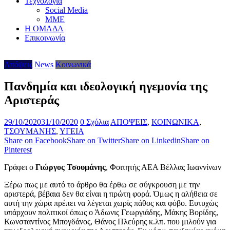
Τεχνολογία
Social Media
ΜΜΕ
Η ΟΜΑΔΑ
Επικοινωνία
Απόψεις
News
Κοινωνικά
Πανδημία και ιδεολογική ηγεμονία της
Αριστεράς
29/10/2020
31/10/2020
0 Σχόλια
ΑΠΟΨΕΙΣ
,
ΚΟΙΝΩΝΙΚΑ
,
ΤΣΟΥΜΑΝΗΣ
,
ΥΓΕΙΑ
Share on Facebook
Share on Twitter
Share on Linkedin
Share on
Pinterest
Γράφει ο
Γιώργος Τσουμάνης
, Φοιτητής ΑΕΑ Βέλλας Ιωαννίνων
Ξέρω πως με αυτό το άρθρο θα έρθω σε σύγκρουση με την
αριστερά, βέβαια δεν θα είναι η πρώτη φορά. Όμως η αλήθεια σε
αυτή την χώρα πρέπει να λέγεται χωρίς πάθος και φόβο. Ευτυχώς
υπάρχουν πολιτικοί όπως ο Άδωνις Γεωργιάδης, Μάκης Βορίδης,
Κωνσταντίνος Μπογδάνος, Θάνος Πλεύρης κ.λπ. που μιλούν για