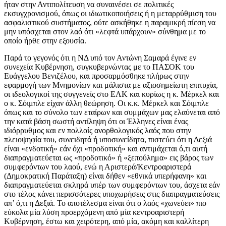
ήταν στην Αντιπολίτευση να συναινέσει σε πολιτικές
εκσυγχρονισμού, όπως οι ιδιωτικοποιήσεις ή η μεταρρύθμιση του
ασφαλιστικού συστήματος, ούτε ασκήθηκε η παραμικρή πίεση να
μην υπόσχεται στον λαό ότι «λεφτά υπάρχουν» σύνθημα με το
οποίο ήρθε στην εξουσία.
Παρά το γεγονός ότι η ΝΔ υπό τον Αντώνη Σαμαρά έγινε εν
συνεχεία Κυβέρνηση, συγκυβερνώντας με το ΠΑΣΟΚ του
Ευάγγελου Βενιζέλου, και προσαρμόσθηκε πλήρως στην
εφαρμογή των Μνημονίων και μάλιστα με αξιοσημείωτη επιτυχία,
οι ιδεολογικοί της συγγενείς στο ΕΛΚ και κυρίως η κ. Μέρκελ και
ο κ. Σόιμπλε είχαν άλλη θεώρηση. Οι κ.κ. Μέρκελ και Σόιμπλε
όπως και το σύνολο των εταίρων και συμμάχων μας ελαύνεται από
την κατά βάση σωστή αντίληψη ότι οι Έλληνες είναι ένας
ιδιόρρυθμος και εν πολλοίς ανορθολογικός λαός που στην
πλειοψηφία του, συνειδητά ή υποσυνείδητα, πιστεύει ότι η Δεξιά
είναι «ενδοτική» εάν όχι «προδοτική» και αντιμάχεται ό,τι αυτή
διαπραγματεύεται ως «προδοτικό» ή «ξεπούλημα» εις βάρος των
συμφερόντων του λαού, ενώ η Αριστερά/Κεντροαριστερά
(Δημοκρατική Παράταξη) είναι δήθεν «εθνικά υπερήφανη» και
διαπραγματεύεται σκληρά υπέρ των συμφερόντων του, άσχετα εάν
στο τέλος κάνει περισσότερες υποχωρήσεις στις διαπραγματεύσεις
απ’ ό,τι η Δεξιά. Το αποτέλεσμα είναι ότι ο λαός «χωνεύει» πιο
εύκολα μία λύση προερχόμενη από μία κεντροαριστερή
Κυβέρνηση, έστω και χειρότερη, από μία, ακόμη και καλλίτερη