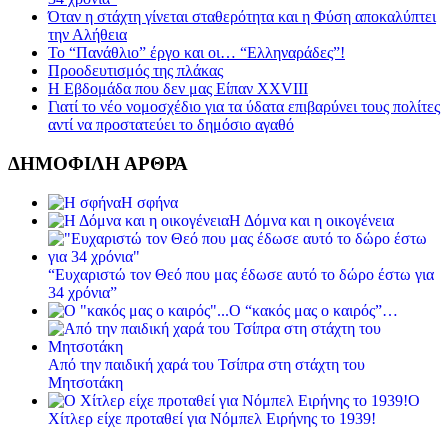
Όταν η στάχτη γίνεται σταθερότητα και η Φύση αποκαλύπτει
την Αλήθεια
Το “Πανάθλιο” έργο και οι… “Ελληναράδες”!
Προοδευτισμός της πλάκας
Η Εβδομάδα που δεν μας Είπαν XXVIII
Γιατί το νέο νομοσχέδιο για τα ύδατα επιβαρύνει τους πολίτες
αντί να προστατεύει το δημόσιο αγαθό
ΔΗΜΟΦΙΛΗ ΑΡΘΡΑ
Η σφήνα
Η Δόμνα και η οικογένεια
“Ευχαριστώ τον Θεό που μας έδωσε αυτό το δώρο έστω για
34 χρόνια”
Ο “κακός μας ο καιρός”…
Από την παιδική χαρά του Τσίπρα στη στάχτη του
Μητσοτάκη
Ο
Χίτλερ είχε προταθεί για Νόμπελ Ειρήνης το 1939!