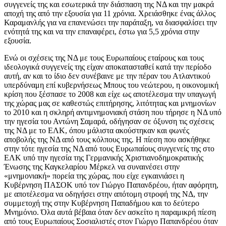
συγγενείς της και εσωτερικά την διάσπαση της ΝΔ και την μακρά
αποχή της από την εξουσία για 11 χρόνια. Χρειάσθηκε ένας άλλος
Καραμανλής για να επανενώσει την παράταξη, να διασφαλίσει την
ενότητά της και να την επαναφέρει, έστω για 5,5 χρόνια στην
εξουσία.
Ενώ οι σχέσεις της ΝΔ με τους Ευρωπαίους εταίρους και τους
ιδεολογικά συγγενείς της είχαν αποκατασταθεί κατά την περίοδο
αυτή, αν και το ίδιο δεν συνέβαινε με την πέραν του Ατλαντικού
υπερδύναμη επί κυβερνήσεως Μπους του νεώτερου, η οικονομική
κρίση που ξέσπασε το 2008 και είχε ως αποτέλεσμα την υπαγωγή
της χώρας μας σε καθεστώς επιτήρησης, λιτότητας και μνημονίων
το 2010 και η σκληρή αντιμνημονιακή στάση που τήρησε η ΝΔ υπό
την ηγεσία του Αντώνη Σαμαρά, οδήγησαν σε όξυνση τις σχέσεις
της ΝΔ με το ΕΛΚ, όπου μάλιστα ακούστηκαν και φωνές
αποβολής της ΝΔ από τους κόλπους της. Η πίεση που ασκήθηκε
στην τότε ηγεσία της ΝΔ από τους Ευρωπαίους συγγενείς της στο
ΕΛΚ υπό την ηγεσία της Γερμανικής Χριστιανοδημοκρατικής
Ένωσης της Καγκελαρίου Μέρκελ να συναινέσει στην
«μνημονιακή» πορεία της χώρας, που είχε εγκαινιάσει η
Κυβέρνηση ΠΑΣΟΚ υπό τον Γιώργο Παπανδρέου, ήταν αφόρητη,
με αποτέλεσμα να οδηγήσει στην απότομη στροφή της ΝΔ, την
συμμετοχή της στην Κυβέρνηση Παπαδήμου και το δεύτερο
Μνημόνιο. Όλα αυτά βέβαια όταν δεν ασκείτο η παραμικρή πίεση
από τους Ευρωπαίους Σοσιαλιστές στον Γιώργο Παπανδρέου όταν