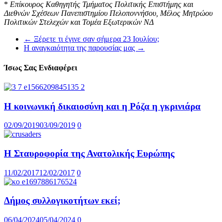
*
Επίκουρος Καθηγητής Τμήματος Πολιτικής Επιστήμης και
Διεθνών Σχέσεων Πανεπιστημίου Πελοποννήσου, Μέλος Μητρώου
Πολιτικών Στελεχών και Τομέα Εξωτερικών ΝΔ
←
Ξέρετε τι έγινε σαν σήμερα 23 Ιουλίου;
Η αναγκαιότητα της παρουσίας μας
→
Ίσως Σας Ενδιαφέρει
Η κοινωνική δικαιοσύνη και η Ρόζα η γκρινιάρα
02/09/2019
03/09/2019
0
Η Σταυροφορία της Ανατολικής Ευρώπης
11/02/2017
12/02/2017
0
Δήμος συλλογικοτήτων εκεί;
06/04/2024
05/04/2024
0