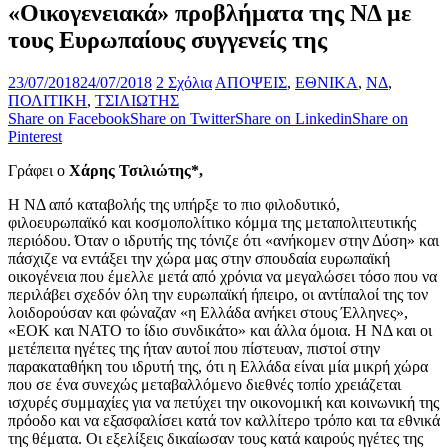
«Οικογενειακά» προβλήματα της ΝΔ με
τους Ευρωπαίους συγγενείς της
23/07/2018
24/07/2018
2 Σχόλια
ΑΠΟΨΕΙΣ
,
ΕΘΝΙΚΑ
,
ΝΔ
,
ΠΟΛΙΤΙΚΗ
,
ΤΣΙΛΙΩΤΗΣ
Share on Facebook
Share on Twitter
Share on Linkedin
Share on
Pinterest
Γράφει ο
Χάρης Τσιλιώτης*,
Η ΝΔ από καταβολής της υπήρξε το πιο φιλοδυτικό,
φιλοευρωπαϊκό και κοσμοπολίτικο κόμμα της μεταπολιτευτικής
περιόδου. Όταν ο ιδρυτής της τόνιζε ότι «ανήκομεν στην Δύση» και
πάσχιζε να εντάξει την χώρα μας στην σπουδαία ευρωπαϊκή
οικογένεια που έμελλε μετά από χρόνια να μεγαλώσει τόσο που να
περιλάβει σχεδόν όλη την ευρωπαϊκή ήπειρο, οι αντίπαλοί της τον
λοιδορούσαν και φώναζαν «η Ελλάδα ανήκει στους Έλληνες»,
«ΕΟΚ και ΝΑΤΟ το ίδιο συνδικάτο» και άλλα όμοια. Η ΝΔ και οι
μετέπειτα ηγέτες της ήταν αυτοί που πίστευαν, πιστοί στην
παρακαταθήκη του ιδρυτή της, ότι η Ελλάδα είναι μία μικρή χώρα
που σε ένα συνεχώς μεταβαλλόμενο διεθνές τοπίο χρειάζεται
ισχυρές συμμαχίες για να πετύχει την οικονομική και κοινωνική της
πρόοδο και να εξασφαλίσει κατά τον καλλίτερο τρόπο και τα εθνικά
της θέματα. Οι εξελίξεις δικαίωσαν τους κατά καιρούς ηγέτες της