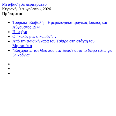
Μετάβαση σε περιεχόμενο
Κυριακή, 9 Αυγούστου, 2026
Πρόσφατα:
Τουρκική Εισβολή – Ημερολογιακά τραγικός Ιούλιος και
Αύγουστος 1974
Η σφήνα
Ο “κακός μας ο καιρός”…
Από την παιδική χαρά του Τσίπρα στη στάχτη του
Μητσοτάκη
“Ευχαριστώ τον Θεό που μας έδωσε αυτό το δώρο έστω για
34 χρόνια”