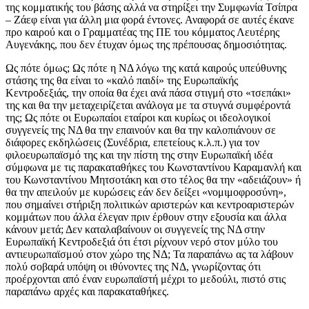
της κομματικής του βάσης αλλά να στηρίξει την Συμφωνία Τσίπρα
– Ζάεφ είναι για άλλη μια φορά έντονες. Αναφορά σε αυτές έκανε
προ καιρού και ο Γραμματέας της ΠΕ του κόμματος Λευτέρης
Αυγενάκης, που δεν έτυχαν όμως της πρέπουσας δημοσιότητας.
Ως πότε όμως; Ως πότε η ΝΔ λόγω της κατά καιρούς υπεύθυνης
στάσης της θα είναι το «καλό παιδί» της Ευρωπαϊκής
Κεντροδεξιάς, την οποία θα έχει ανά πάσα στιγμή στο «τσεπάκι»
της και θα την μεταχειρίζεται ανάλογα με τα στυγνά συμφέροντά
της; Ως πότε οι Ευρωπαίοι εταίροι και κυρίως οι ιδεολογικοί
συγγενείς της ΝΔ θα την επαινούν και θα την καλοπιάνουν σε
διάφορες εκδηλώσεις (Συνέδρια, επετείους κ.λ.π.) για τον
φιλοευρωπαϊσμό της και την πίστη της στην Ευρωπαϊκή ιδέα
σύμφωνα με τις παρακαταθήκες του Κωνσταντίνου Καραμανλή και
του Κωνσταντίνου Μητσοτάκη και στο τέλος θα την «αδειάζουν» ή
θα την απειλούν με κυρώσεις εάν δεν δείξει «νομιμοφροσύνη»,
που σημαίνει στήριξη πολιτικών αριστερών και κεντροαριστερών
κομμάτων που άλλα έλεγαν πριν έρθουν στην εξουσία και άλλα
κάνουν μετά; Δεν καταλαβαίνουν οι συγγενείς της ΝΔ στην
Ευρωπαϊκή Κεντροδεξιά ότι έτσι ρίχνουν νερό στον μύλο του
αντιευρωπαϊσμού στον χώρο της ΝΔ; Τα παραπάνω ας τα λάβουν
πολύ σοβαρά υπόψη οι ιθύνοντες της ΝΔ, γνωρίζοντας ότι
προέρχονται από έναν ευρωπαϊστή μέχρι το μεδούλι, πιστό στις
παραπάνω αρχές και παρακαταθήκες.