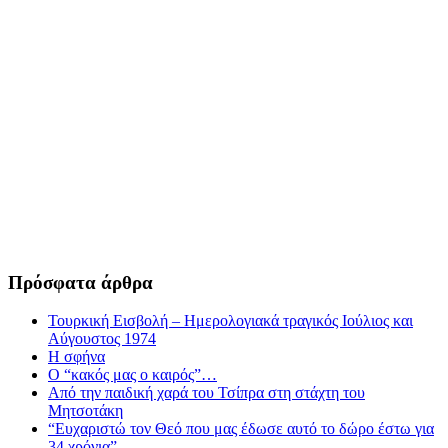
Πρόσφατα άρθρα
Τουρκική Εισβολή – Ημερολογιακά τραγικός Ιούλιος και
Αύγουστος 1974
Η σφήνα
Ο “κακός μας ο καιρός”…
Από την παιδική χαρά του Τσίπρα στη στάχτη του
Μητσοτάκη
“Ευχαριστώ τον Θεό που μας έδωσε αυτό το δώρο έστω για
34 χρόνια”