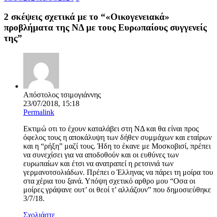
2 σκέψεις σχετικά με το “
«Οικογενειακά»
προβλήματα της ΝΔ με τους Ευρωπαίους συγγενείς
της
”
Απόστολος τσιμογιάννης
23/07/2018, 15:18
Permalink
Εκτιμώ οτι το έχουν καταλάβει στη ΝΔ και θα είναι προς
όφελος τους η αποκάλυψη των δήθεν συμμάχων και εταίρων
και η “ρήξη” μαζί τους. Ήδη το έκανε με Μοσκοβισί, πρέπει
να συνεχίσει για να αποδοθούν και οι ευθύνες των
ευρωπαίων και έτσι να ανατραπεί η ρετσινιά των
γερμανοτσολιάδων. Πρέπει ο Έλληνας να πάρει τη μοίρα του
στα χέρια του ξανά. Υπόψη σχετικό αρθρο μου “Οσα οι
μοίρες γράψανε ουτ’ οι θεοί τ’ αλλάζουν” που δημοσιεύθηκε
3/7/18.
Σχολιάστε