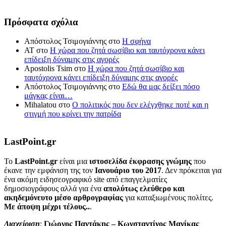
Πρόσφατα σχόλια
Απόστολος Τσιμογιάννης
στο
Η σφήνα
ΑΤ
στο
Η χώρα που ζητά σωσίβιο και ταυτόχρονα κάνει
επίδειξη δύναμης στις αγορές
Apostolis Tsim
στο
Η χώρα που ζητά σωσίβιο και
ταυτόχρονα κάνει επίδειξη δύναμης στις αγορές
Απόστολος Τσιμογιάννης
στο
Εδώ θα μας δείξει πόσο
μάγκας είναι…
Mihalatou
στο
Ο πολιτικός που δεν ελέγχθηκε ποτέ και η
στιγμή που κρίνει την πατρίδα
LastPoint.gr
To
LastPoint.gr
είναι μια
ιστοσελίδα έκφρασης γνώμης
που
έκανε την εμφάνιση της τον
Ιανουάριο του 2017
. Δεν πρόκειται για
ένα ακόμη ειδησεογραφικό site από επαγγελματίες
δημοσιογράφους αλλά για ένα
απολύτως ελεύθερο και
ακηδεμόνευτο μέσο αρθρογραφίας
για καταξιωμένους πολίτες.
Με άποψη μέχρι τέλους..
.
Διαχείριση
:
Γιώργος Παντάκης – Κωνσταντίνος Μανίκας