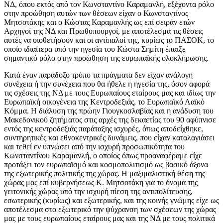
ΝΔ, όπου εκτός από τον Κωνσταντίνο Καραμανλή, εξέχοντα ρόλο
στην προώθηση αυτών των θέσεων είχαν ο Κωνσταντίνος
Μητσοτάκης και ο Κώστας Καραμανλής ως επί σειράν ετών
Αρχηγοί της ΝΔ και Πρωθυπουργοί, με αποτέλεσμα τις θέσεις
αυτές να υιοθετήσουν και οι αντίπαλοί της, κυρίως το ΠΑΣΟΚ, το
οποίο ιδιαίτερα υπό την ηγεσία του Κώστα Σημίτη έπαιξε
σημαντικό ρόλο στην προώθηση της ευρωπαϊκής ολοκλήρωσης.
Κατά έναν παράδοξο τρόπο τα πράγματα δεν είχαν ανάλογη
συνέχεια ή την συνέχεια που θα ήθελε η ηγεσία της, όσον αφορά
τις σχέσεις της ΝΔ με τους Ευρωπαίους εταίρους μας και ιδίως την
Ευρωπαϊκή οικογένεια της Κεντροδεξιάς, το Ευρωπαϊκό Λαϊκό
Κόμμα. Η διάλυση της πρώην Γιουγκοσλαβίας και η ανάδυση του
Μακεδονικού ζητήματος στις αρχές της δεκαετίας του 90 αφύπνισε
εντός της κεντροδεξιάς παράταξης ισχυρές, όπως αποδείχθηκε,
συντηρητικές και εθνοκεντρικές δυνάμεις, που είχαν καταλαγιάσει
και τεθεί εν υπνώσει από την ισχυρή προσωπικότητα του
Κωνσταντίνου Καραμανλή, ο οποίος όπως προαναφέραμε είχε
προτάξει τον ευρωπαϊσμό και κοσμοπολιτισμό ως βασικό άξονα
της εξωτερικής πολιτικής της χώρας. Η μαξιμαλιστική θέση της
χώρας μας επί κυβερνήσεως Κ. Μητσοτάκη για το όνομα της
γειτονικής χώρας υπό την ισχυρή πίεση της αντιπολίτευσης,
εσωτερικής (κυρίως) και εξωτερικής, και της κοινής γνώμης είχε ως
αποτέλεσμα στο εξωτερικό την ψύχρανση των σχέσεων της χώρας
μας με τους ευρωπαίους εταίρους μας και της ΝΔ με τους πολιτικά