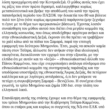
λύση προερχόμενη από την Κεντροδεξιά. Ο μύθος αυτός που έχει
τις ρίζες του στον πρώτο διχασμό, καλλιεργήθηκε κυρίως
μεταπολιτευτικά και βρήκε την αποθέωσή του κατά την πρώτη
παπανδρεϊκή περίοδο του ΠΑΣΟΚ την δεκαετία του 80 και βόλευε
πολύ τον ξένο (τότε κυρίως αμερικανικό) παράγοντα (μην ξεχνάμε
τι έγινε με το θέμα των αμερικανικών βάσεων). Έχοντας λοιπόν
συναίσθηση του μύθου αυτού που διέπει ένα μεγάλο κομμάτι της
ελληνικής κοινωνίας, που όπως αποδείχθηκε αργότερα ανήκει και
στην εθνικολαϊκιστική Δεξιά, έκριναν ότι θα πρέπει να τραβήξουν
το χαλί κάτω από τα πόδια του Σαμαρά, παρά την επιτυχή
εφαρμογή του δεύτερου Μνημονίου. Έτσι, χωρίς να ασκούν καμία
πίεση στον Τσίπρα, άλλωστε δεν ανήκαν στην ίδια ιδεολογική
οικογένεια, διευκόλυναν τον ερχομό του στην εξουσία, με την
ελπίδα ότι με αυτόν και το «δεξιό» – εθνικολαϊκιστικό άλλοθι του
Πάνου Καμμένου, που είχε ενεργοποιήσει ανάλογα σύνδρομα στο
εθνικολαϊκιστικό κομμάτι της συντηρητικής παράταξης και την
υποδόροια υποστήριξη της εθνικιστικής Άκρας Δεξιάς, θα πετύχουν
καλλίτερα και με λιγότερες αντιδράσεις, ό,τι δεν μπόρεσε να
πετύχει η συγκυβέρνηση Σαμαρά – Βενιζέλου. Η συνέχεια είναι
γνωστή, το τρίτο Μνημόνιο και ζημία 100 δισ. στην πλάτη του
ελληνικού λαού.
Επανάληψη αυτής της στάσης έχουμε και στο θέμα της εφαρμογής
του τρίτου Μνημονίου από την Κυβέρνηση Τσίπρα-Καμμένου,
όπου οι εταίροι μας και κυρίως οι συγγενείς της ΝΔ στο ΕΛΚ υπό