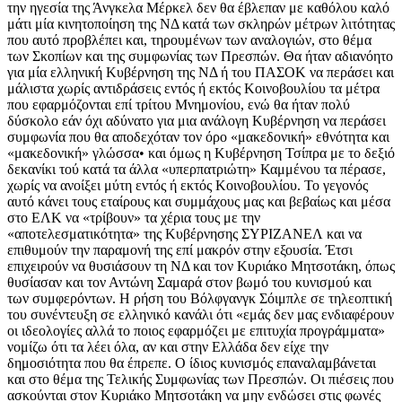
την ηγεσία της Άνγκελα Μέρκελ δεν θα έβλεπαν με καθόλου καλό
μάτι μία κινητοποίηση της ΝΔ κατά των σκληρών μέτρων λιτότητας
που αυτό προβλέπει και, τηρουμένων των αναλογιών, στο θέμα
των Σκοπίων και της συμφωνίας των Πρεσπών. Θα ήταν αδιανόητο
για μία ελληνική Κυβέρνηση της ΝΔ ή του ΠΑΣΟΚ να περάσει και
μάλιστα χωρίς αντιδράσεις εντός ή εκτός Κοινοβουλίου τα μέτρα
που εφαρμόζονται επί τρίτου Μνημονίου, ενώ θα ήταν πολύ
δύσκολο εάν όχι αδύνατο για μια ανάλογη Κυβέρνηση να περάσει
συμφωνία που θα αποδεχόταν τον όρο «μακεδονική» εθνότητα και
«μακεδονική» γλώσσα• και όμως η Κυβέρνηση Τσίπρα με το δεξιό
δεκανίκι τού κατά τα άλλα «υπερπατριώτη» Καμμένου τα πέρασε,
χωρίς να ανοίξει μύτη εντός ή εκτός Κοινοβουλίου. Το γεγονός
αυτό κάνει τους εταίρους και συμμάχους μας και βεβαίως και μέσα
στο ΕΛΚ να «τρίβουν» τα χέρια τους με την
«αποτελεσματικότητα» της Κυβέρνησης ΣΥΡΙΖΑΝΕΛ και να
επιθυμούν την παραμονή της επί μακρόν στην εξουσία. Έτσι
επιχειρούν να θυσιάσουν τη ΝΔ και τον Κυριάκο Μητσοτάκη, όπως
θυσίασαν και τον Αντώνη Σαμαρά στον βωμό του κυνισμού και
των συμφερόντων. Η ρήση του Βόλφγανγκ Σόιμπλε σε τηλεοπτική
του συνέντευξη σε ελληνικό κανάλι ότι «εμάς δεν μας ενδιαφέρουν
οι ιδεολογίες αλλά το ποιος εφαρμόζει με επιτυχία προγράμματα»
νομίζω ότι τα λέει όλα, αν και στην Ελλάδα δεν είχε την
δημοσιότητα που θα έπρεπε. Ο ίδιος κυνισμός επαναλαμβάνεται
και στο θέμα της Τελικής Συμφωνίας των Πρεσπών. Οι πιέσεις που
ασκούνται στον Κυριάκο Μητσοτάκη να μην ενδώσει στις φωνές