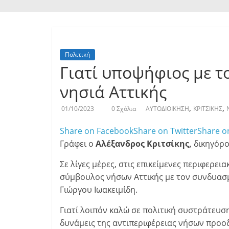
Πολιτική
Γιατί υποψήφιος με τ
νησιά Αττικής
,
,
01/10/2023
0 Σχόλια
ΑΥΤΟΔΙΟΙΚΗΣΗ
ΚΡΙΤΣΙΚΗΣ
Share on Facebook
Share on Twitter
Share o
Γράφει ο
Αλέξανδρος Κριτσίκης,
δικηγόρο
Σε λίγες μέρες, στις επικείμενες περιφερε
σύμβουλος νήσων Αττικής με τον συνδυασμ
Γιώργου Ιωακειμίδη.
Γιατί λοιπόν καλώ σε πολιτική συστράτευση
δυνάμεις της αντιπεριφέρειας νήσων προοδ