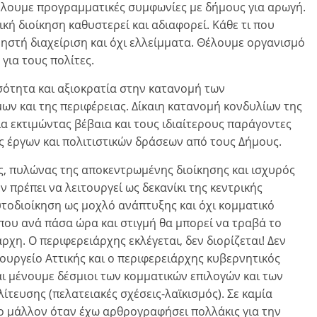
λουμε προγραμματικές συμφωνίες με δήμους για αρωγή.
ική διοίκηση καθυστερεί και αδιαφορεί. Κάθε τι που
ρηστή διαχείριση και όχι ελλείμματα. Θέλουμε οργανισμό
για τους πολίτες.
ισότητα και αξιοκρατία στην κατανομή των
ν και της περιφέρειας. Δίκαιη κατανομή κονδυλίων της
ια εκτιμώντας βέβαια και τους ιδιαίτερους παράγοντες
έργων και πολιτιστικών δράσεων από τους Δήμους.
ς, πυλώνας της αποκεντρωμένης διοίκησης και ισχυρός
 πρέπει να λειτουργεί ως δεκανίκι της κεντρικής
τοδιοίκηση ως μοχλό ανάπτυξης και όχι κομματικό
ου ανά πάσα ώρα και στιγμή θα μπορεί να τραβά το
ρχη. Ο περιφερειάρχης εκλέγεται, δεν διορίζεται! Δεν
ουργείο Αττικής και ο περιφερειάρχης κυβερνητικός
ι μένουμε δέσμιοι των κομματικών επιλογών και των
ευσης (πελατειακές σχέσεις-λαϊκισμός). Σε καμία
ο μάλλον όταν έχω αρθρογραφήσει πολλάκις για την