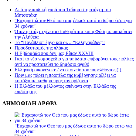
Από την παιδική χαρά του Τσίπρα στη στάχτη του
Μητσοτάκη
“Ευχαριστώ τον Θεό που μας έδωσε αυτό το δώρο έστω για
34 χρόνια”
Όταν η στάχτη γίνεται σταθερότητα και η Φύση αποκαλύπτει
την Αλήθεια
Το “Πανάθλιο” έργο και οι… “Ελληναράδες”!
Προοδευτισμός της πλάκας
Η Εβδομάδα που δεν μας Είπαν XXVIII
Γιατί το νέο νομοσχέδιο για τα ύδατα επιβαρύνει τους πολίτες
αντί να προστατεύει το δημόσιο αγαθό
Ελληνική οικογένεια: ένα στοιχείο του παρελθόντος (!)
Πριν μας πάρει η προπέλα της κυβέρνησης αξίζει να
κοιτάξουμε καθαρά προς τον ορίζοντα
Η Ελλάδα του μέλλοντος απέναντι στην Ελλάδα της
επιδότησης
ΔΗΜΟΦΙΛΗ ΑΡΘΡΑ
“Ευχαριστώ τον Θεό που μας έδωσε αυτό το δώρο έστω για
34 χρόνια”