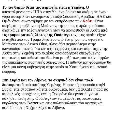
Το πιο θερμό θέμα της περιοχής είναι η Υεμένη.
Ο
απεσταλμένος των ΗΠΑ στην Υεμένη βρίσκεται ακόμη σε έναν
γύρο συνομιλιών κινούμενος μεταξύ Σαουδικής Αραβίας, ΗΑΕ και
Ομάν όπου συναντήθηκε με τον εκπρόσωπο των
Χούτι
. Είναι
σαφές ότι η κυβέρνηση Μπάιντεν, της οποίας η πρώτη απόφαση
σχετικά με την Μέση Ανατολή ήταν να αφαιρεθούν οι Χούτι
από
τις τρομοκρατικές λίστες της Ουάσινγκτον
, στις οποίες είχαν
ενταχθεί από τον Τραμπ λιγότερο από ένα μήνα πριν αφιχθεί ο
Μπάιντεν στον Λευκό Οίκο, πλησιάζει περισσότερο στην
ικανοποίηση των απόψεων της Τεχεράνης και των συμμάχων της
Χούτι στην Υεμένη στο πλαίσιο οποιασδήποτε επερχόμενης
συμφωνίας και πιθανότατα θα είναι μεταξύ των μυστικών ρητρών
της επικείμενης πυρηνικής συμφωνίας. Η πιθανότερη φόρμουλα θα
είναι μια κοινή κυβέρνηση στην οποία οι Χούτι έχουν σημαντική
επιρροή.
Στη Συρία και τον Λίβανο, το σκηνικό δεν είναι πολύ
διαφορετικό
από αυτό της Υεμένης. Η ιρανική παρουσία στηN
Συρία, είτε στρατιωτικά είτε οικονομικά, δεν θα αλλάξει παρά τις
ισραηλινές υποσχέσεις, ενώ η Τεχεράνη θα εργαστεί για να
ασκήσει πίεση στην Ουάσινγκτον να μειώσει τις οικονομικές
κυρώσεις στον
Άσαντ
και στις πολιτοφυλακές του αφενός και
αφετέρου στη Χεζμπολάχ στο Λίβανο.