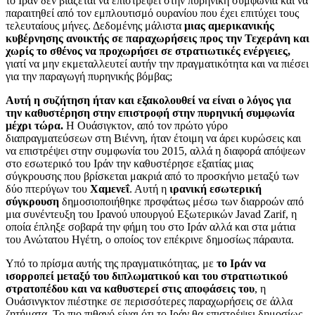
το Ιράν δεν βιάζεται να επιστρέψει στην πυρηνική συμφωνία και να
παραιτηθεί από τον εμπλουτισμό ουρανίου που έχει επιτύχει τους
τελευταίους μήνες. Δεδομένης μάλιστα
μιας αμερικανικής
κυβέρνησης ανοικτής σε παραχωρήσεις προς την Τεχεράνη και
χωρίς το σθένος να προχωρήσει σε στρατιωτικές ενέργειες,
γιατί να μην εκμεταλλευτεί αυτήν την πραγματικότητα και να πιέσει
για την παραγωγή πυρηνικής βόμβας;
Αυτή η συζήτηση ήταν και εξακολουθεί να είναι ο λόγος για
την καθυστέρηση στην επιστροφή στην πυρηνική συμφωνία
μέχρι τώρα.
Η Ουάσιγκτον, από τον πρώτο γύρο
διαπραγματεύσεων στη Βιέννη, ήταν έτοιμη να άρει κυρώσεις και
να επιστρέψει στην συμφωνία του 2015, αλλά η διαφορά απόψεων
στο εσωτερικό του Ιράν την καθυστέρησε εξαιτίας μιας
σύγκρουσης που βρίσκεται μακριά από το προσκήνιο μεταξύ των
δύο πτερύγων του
Χαμενεΐ
. Αυτή η
ιρανική εσωτερική
σύγκρουση
δημοσιοποιήθηκε πρσφάτως μέσω των διαρροών από
μια συνέντευξη του Ιρανού υπουργού Εξωτερικών Javad Zarif, η
οποία έπληξε σοβαρά την φήμη του στο Ιράν αλλά και στα μάτια
του Ανώτατου Ηγέτη, ο οποίος τον επέκρινε δημοσίως πάραυτα.
Υπό το πρίσμα αυτής της πραγματικότητας, με
το Ιράν να
ισορροπεί μεταξύ του διπλωματικού και του στρατιωτικού
στρατοπέδου και να καθυστερεί στις αποφάσεις του
, η
Ουάσινγκτον πιέστηκε σε περισσότερες παραχωρήσεις σε άλλα
ζητήματα. Το πιο πιθανό είναι ότι το Ιράν θα επιστρέψει δημοσίως