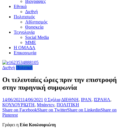
Βιογραφίες
Εθνικά
Διεθνή
Πολιτισμός
Αθλητισμός
Θρησκεία
Τεχνολογία
Social Media
ΜΜΕ
Η ΟΜΑΔΑ
Επικοινωνία
Διεθνή
Πολιτική
Οι τελευταίες ώρες πριν την επιστροφή
στην πυρηνική συμφωνία
14/06/2021
14/06/2021
0 Σχόλια
ΔΙΕΘΝΗ
,
ΙΡΑΝ
,
ΙΣΡΑΗΛ
,
ΚΟΥΛΟΥΡΙΩΤΗ
,
Μπάιντεν
,
ΠΟΛΙΤΙΚΗ
Share on Facebook
Share on Twitter
Share on Linkedin
Share on
Pinterest
Γράφει η
Εύα Κουλουριώτη