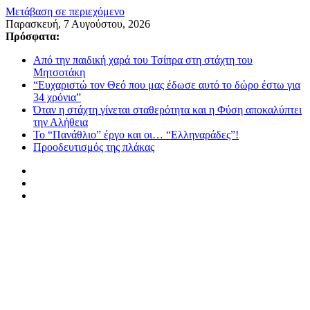
Μετάβαση σε περιεχόμενο
Παρασκευή, 7 Αυγούστου, 2026
Πρόσφατα:
Από την παιδική χαρά του Τσίπρα στη στάχτη του
Μητσοτάκη
“Ευχαριστώ τον Θεό που μας έδωσε αυτό το δώρο έστω για
34 χρόνια”
Όταν η στάχτη γίνεται σταθερότητα και η Φύση αποκαλύπτει
την Αλήθεια
Το “Πανάθλιο” έργο και οι… “Ελληναράδες”!
Προοδευτισμός της πλάκας