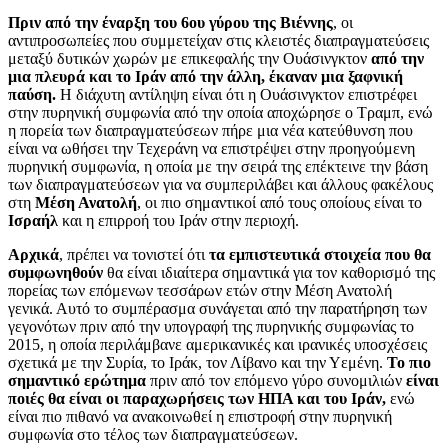
Πριν από την έναρξη του 6ου γύρου της Βιέννης
, οι
αντιπροσωπείες που συμμετείχαν στις κλειστές διαπραγματεύσεις
μεταξύ δυτικών χωρών με επικεφαλής την Ουάσινγκτον
από την
μια πλευρά και το Ιράν από την άλλη, έκαναν μια ξαφνική
παύση.
Η διάχυτη αντίληψη είναι ότι η Ουάσινγκτον επιστρέφει
στην πυρηνική συμφωνία από την οποία αποχώρησε ο Τραμπ, ενώ
η πορεία των διαπραγματεύσεων πήρε μια νέα κατεύθυνση που
είναι να ωθήσει την Τεχεράνη να επιστρέψει στην προηγούμενη
πυρηνική συμφωνία, η οποία με την σειρά της επέκτεινε την βάση
των διαπραγματεύσεων για να συμπεριλάβει και άλλους φακέλους
στη
Μέση Ανατολή
, οι πιο σημαντικοί από τους οποίους είναι το
Ισραήλ
και η επιρροή του Ιράν στην περιοχή.
Αρχικά
, πρέπει να τονιστεί ότι
τα εμπιστευτικά στοιχεία που θα
συμφωνηθούν
θα είναι ιδιαίτερα σημαντικά για τον καθορισμό της
πορείας των επόμενων τεσσάρων ετών στην Μέση Ανατολή
γενικά. Αυτό το συμπέρασμα συνάγεται από την παρατήρηση των
γεγονότων πριν από την υπογραφή της πυρηνικής συμφωνίας το
2015, η οποία περιλάμβανε αμερικανικές και ιρανικές υποσχέσεις
σχετικά με την Συρία, το Ιράκ, τον Λίβανο και την Υεμένη.
Το πιο
σημαντικό ερώτημα
πριν από τον επόμενο γύρο συνομιλιών
είναι
ποιές θα είναι οι παραχωρήσεις των ΗΠΑ και του Ιράν,
ενώ
είναι πιο πιθανό να ανακοινωθεί η επιστροφή στην πυρηνική
συμφωνία στο τέλος των διαπραγματεύσεων.