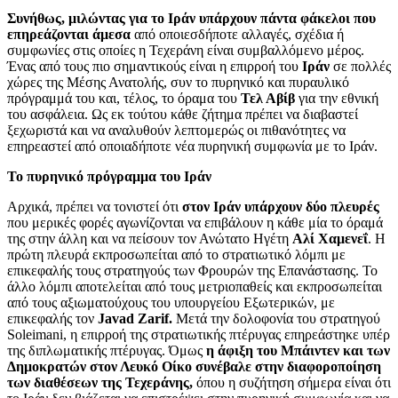
Συνήθως, μιλώντας για το Ιράν υπάρχουν πάντα φάκελοι που
επηρεάζονται άμεσα
από οποιεσδήποτε αλλαγές, σχέδια ή
συμφωνίες στις οποίες η Τεχεράνη είναι συμβαλλόμενο μέρος.
Ένας από τους πιο σημαντικούς είναι η επιρροή του
Ιράν
σε πολλές
χώρες της Μέσης Ανατολής, συν το πυρηνικό και πυραυλικό
πρόγραμμά του και, τέλος, το όραμα του
Τελ Αβίβ
για την εθνική
του ασφάλεια. Ως εκ τούτου κάθε ζήτημα πρέπει να διαβαστεί
ξεχωριστά και να αναλυθούν λεπτομερώς οι πιθανότητες να
επηρεαστεί από οποιαδήποτε νέα πυρηνική συμφωνία με το Ιράν.
Το πυρηνικό πρόγραμμα του Ιράν
Αρχικά, πρέπει να τονιστεί ότι
στον Ιράν υπάρχουν δύο πλευρές
που μερικές φορές αγωνίζονται να επιβάλουν η κάθε μία το όραμά
της στην άλλη και να πείσουν τον Ανώτατο Ηγέτη
Αλί Χαμενεΐ
. Η
πρώτη πλευρά εκπροσωπείται από το στρατιωτικό λόμπι με
επικεφαλής τους στρατηγούς των Φρουρών της Επανάστασης. Το
άλλο λόμπι αποτελείται από τους μετριοπαθείς και εκπροσωπείται
από τους αξιωματούχους του υπουργείου Εξωτερικών, με
επικεφαλής τον
Javad Zarif.
Μετά την δολοφονία του στρατηγού
Soleimani, η επιρροή της στρατιωτικής πτέρυγας επηρεάστηκε υπέρ
της διπλωματικής πτέρυγας. Όμως
η άφιξη του Μπάιντεν
και των
Δημοκρατών στον Λευκό Οίκο συνέβαλε στην διαφοροποίηση
των διαθέσεων της Τεχεράνης,
όπου η συζήτηση σήμερα είναι ότι