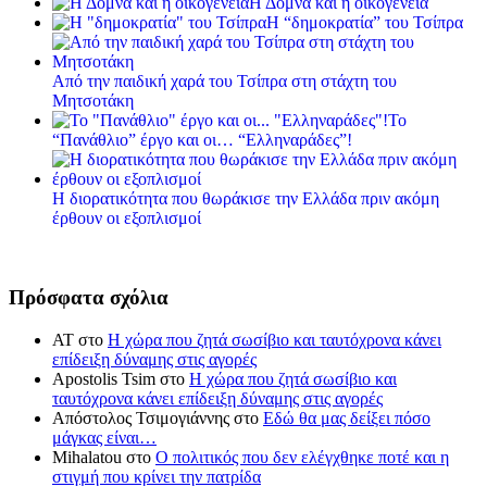
Η Δόμνα και η οικογένεια
Η “δημοκρατία” του Τσίπρα
Από την παιδική χαρά του Τσίπρα στη στάχτη του
Μητσοτάκη
Το
“Πανάθλιο” έργο και οι… “Ελληναράδες”!
Η διορατικότητα που θωράκισε την Ελλάδα πριν ακόμη
έρθουν οι εξοπλισμοί
Πρόσφατα σχόλια
ΑΤ
στο
Η χώρα που ζητά σωσίβιο και ταυτόχρονα κάνει
επίδειξη δύναμης στις αγορές
Apostolis Tsim
στο
Η χώρα που ζητά σωσίβιο και
ταυτόχρονα κάνει επίδειξη δύναμης στις αγορές
Απόστολος Τσιμογιάννης
στο
Εδώ θα μας δείξει πόσο
μάγκας είναι…
Mihalatou
στο
Ο πολιτικός που δεν ελέγχθηκε ποτέ και η
στιγμή που κρίνει την πατρίδα