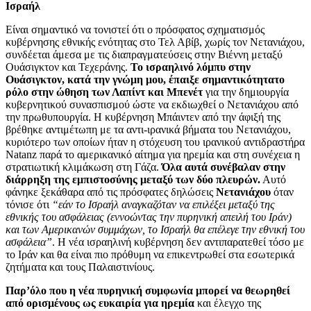
Ισραήλ
Είναι σημαντικό να τονιστεί ότι ο πρόσφατος σχηματισμός
κυβέρνησης εθνικής ενότητας στο Τελ Αβίβ, χωρίς τον Νετανιάχου,
συνδέεται άμεσα με τις διαπραγματεύσεις στην Βιέννη μεταξύ
Ουάσιγκτον και Τεχεράνης.
Το ισραηλινό λόμπυ στην
Ουάσιγκτον, κατά την γνώμη μου, έπαιξε σημαντικότητατο
ρόλο στην ώθηση των Λαπίντ και Μπενέτ
για την δημιουργία
κυβερνητικού συνασπισμού ώστε να εκδιωχθεί ο Νετανιάχου από
την πρωθυπουργία. Η κυβέρνηση Μπάιντεν από την άφιξή της
βρέθηκε αντιμέτωπη με τα αντι-ιρανικά βήματα του Νετανιάχου,
κυριότερο των οποίων ήταν η στόχευση του ιρανικού αντιδραστήρα
Natanz παρά το αμερικανικό αίτημα για ηρεμία και στη συνέχεια η
στρατιωτική κλιμάκωση στη Γάζα.
Όλα αυτά συνέβαλαν στην
διάρρηξη της εμπιστοσύνης μεταξύ των δύο πλευρών.
Αυτό
φάνηκε ξεκάθαρα από τις πρόσφατες δηλώσεις
Νετανιάχου
όταν
τόνισε ότι
“εάν το Ισραήλ αναγκαζόταν να επιλέξει μεταξύ της
εθνικής του ασφάλειας (εννοώντας την πυρηνική απειλή του Ιράν)
και των Αμερικανών συμμάχων, το Ισραήλ θα επέλεγε την εθνική του
ασφάλεια”
. Η νέα ισραηλινή κυβέρνηση δεν αντιπαρατεθεί τόσο με
το Ιράν και θα είναι πιο πρόθυμη να επικεντρωθεί στα εσωτερικά
ζητήματα και τους Παλαιστινίους.
Παρ’όλο που η νέα πυρηνική συμφωνία μπορεί να θεωρηθεί
από ορισμένους ως ευκαιρία για ηρεμία
και έλεγχο της