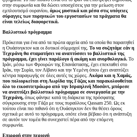
στην συμφωνία και θα δώσει υποσχέσεις για την μείωση στον
εμπλουτισμό ουρανίου,
όμως μυστικά και μέσα στις υπόγειες
σύραγγες των πυρηνικών του εργοστασίων τα πράγματα θα
είναι τελείως διαφορετικά.
Βαλλιστικό πρόγραμμα
Πρόκειται για ένα από τα πρώτα αρχεία από τα οποία θα παραιτηθεί
η Ουάσινγκτον και οι δυτικοί σύμμαχοί της.
Το να συζητάμε εάν η
Τεχεράνη θα σταματήσει να αναπτύσσει το βαλλιστικό της
πρόγραμμα, έχει γίνει παράλογο ή ακόμη και ανορθολογικό.
Το
Ιράν, μέσω των Φρουρών της Επανάστασης, έχει επεκταθεί στο
Ιράκ, την Συρία, τον Λίβανο και την Υεμένη όπου έχει αναπτύξει
κέντρα παραγωγής σε όλες αυτές τις χώρες.
Ακόμα και η Χαμάς,
που πολιορκείται στη Λωρίδα της Γάζας και παρακολουθείται
όλο το εικοσιτετράωρο από την Ισραηλινή Μοσάντ, μπόρεσε
να αναπτύξει βαλλιστικό πρόγραμμα σε συνεργασία με την
Τεχεράνη,
όπως φάνηκε κατά τη διάρκεια της πρόσφατης
σύγκρουσης στην Γάζα με τους πυραύλους Qassam 250. Ως εκ
τούτου είναι πιο πιθανό ότι η Ουάσιγκτον δεν θα θέσει όρους
σχετικά με αυτό το πρόγραμμα, οπότε είναι βέβαιο ότι η ανάπτυξη
σε αυτόν τον τομέα θα συνεχιστεί πέρα ​​από την επόμενη
συμφωνία.
Επιρροή στην περιοχή