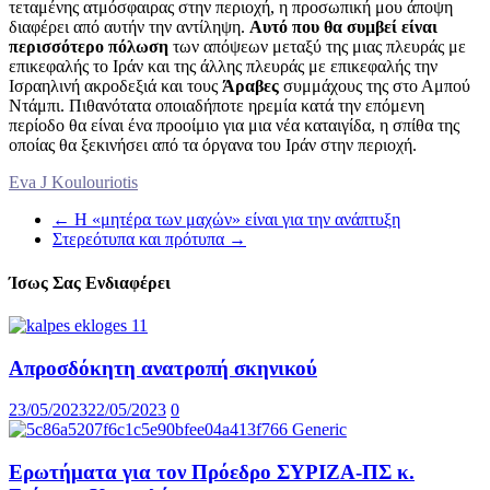
τεταμένης ατμόσφαιρας στην περιοχή, η προσωπική μου άποψη
διαφέρει από αυτήν την αντίληψη.
Αυτό που θα συμβεί είναι
περισσότερο πόλωση
των απόψεων μεταξύ της μιας πλευράς με
επικεφαλής το Ιράν και της άλλης πλευράς με επικεφαλής την
Ισραηλινή ακροδεξιά και τους
Άραβες
συμμάχους της στο Αμπού
Ντάμπι. Πιθανότατα οποιαδήποτε ηρεμία κατά την επόμενη
περίοδο θα είναι ένα προοίμιο για μια νέα καταιγίδα, η σπίθα της
οποίας θα ξεκινήσει από τα όργανα του Ιράν στην περιοχή.
Eva J Koulouriotis
←
Η «μητέρα των μαχών» είναι για την ανάπτυξη
Στερεότυπα και πρότυπα
→
Ίσως Σας Ενδιαφέρει
Απροσδόκητη ανατροπή σκηνικού
23/05/2023
22/05/2023
0
Ερωτήματα για τον Πρόεδρο ΣΥΡΙΖΑ-ΠΣ κ.