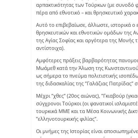
αρπακτικότητας των Τούρκων (με συνοδό φα
πέρα από εθνοτικό – και θρησκευτικό χαρα
Αυτό το επιβεβαίωσε, άλλωστε, ιστορικά ο
θρησκευτικών και εθνοτικών ομάδων της Αν
της Αγίας Σοφίας και αργότερα της Μονής τ
αντίστοιχα).
Αμφότερες πράξεις βαρβαρότητας πανομοιότ
Μωάμεθ κατά την Άλωση της Κωνσταντινούπ
ως σήμερα το πνεύμα πολιτιστικής ισοπέδω
της διδασκαλίας της ”Γαλάζιας Πατρίδας” 
Μέχρι ”χθες” (20ος αιώνας), ”Γκιαβούρ (γκι
σύγχρονοι Τούρκοι (οι φανατικοί ισλαμιστέ
τουρκικά ΜΜΕ και τα Μέσα Κοινωνικής Δικ
”ελληνοτουρκικής φιλίας”.
Οι μνήμες της Ιστορίας είναι αποσιωπημέν