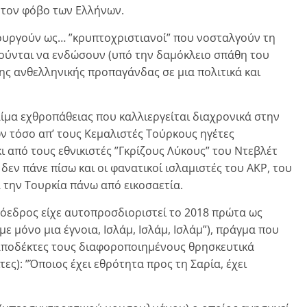
ν τον φόβο των Ελλήνων.
τουργούν ως… ”κρυπτοχριστιανοί” που νοσταλγούν τη
νούνται να ενδώσουν (υπό την δαμόκλειο σπάθη του
ης ανθελληνικής προπαγάνδας σε μια πολιτικά και
λίμα εχθροπάθειας που καλλιεργείται διαχρονικά στην
 τόσο απ’ τους Κεμαλιστές Τούρκους ηγέτες
ι από τους εθνικιστές ”Γκρίζους Λύκους” του Ντεβλέτ
 δεν πάνε πίσω και οι φανατικοί ισλαμιστές του AKP, του
 την Τουρκία πάνω από εικοσαετία.
ρόεδρος είχε αυτοπροσδιοριστεί το 2018 πρώτα ως
 μόνο μια έγνοια, Ισλάμ, Ισλάμ, Ισλάμ”), πράγμα που
 αποδέκτες τους διαφοροποιημένους θρησκευτικά
ες): ”Όποιος έχει εθρότητα προς τη Σαρία, έχει