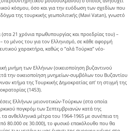
 (υπερσυντηρητικού μουσουλμάνου) ο οποίος ανησυχεί
αμικού κόσμου, όσο και για την ευόδωση των σχεδίων που
δόγμα της τουρκικής γεωπολιτικής (Mavi Vatan), γνωστό
ά (στα 21 χρόνια πρωθυπουργίας και προεδρίας του) –
 το μένος του για τον Ελληνισμό, σε κάθε αφορμή
κευτικού χαρακτήρα, καθώς ο ”αλά Τούρκα” νέο-
ική μνήμη των Ελλήνων (οικειοποίηση βυζαντινού
ετά την οικειοποίηση μνημείων-συμβόλων του Βυζαντίου
έγιναν κτήμα της Τουρκικής Δημοκρατίας απ’ τη στιγμή της
οκρατορίας (1453).
χέσεις Ελλήνων μειονοτικών-Τούρκων (στα οποία
υρκικού πογκρόμ των Σεπτεμβριανών κατά της
τα ανθελληνικά μέτρα του 1964-1965 με συνέπεια τη
πό 80.000 σε 30.000), το φυσικό επακόλουθο που θα
αμίας των γειτόνων μας έναντι της συρρικνωμένης στο