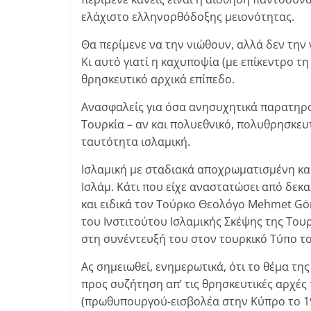
ελάχιστο ελληνορθόδοξης μειονότητας.
Θα περίμενε να την νιώθουν, αλλά δεν την
Κι αυτό γιατί η καχυποψία (με επίκεντρο τ
θρησκευτικό αρχικά επίπεδο.
Ανασφαλείς για όσα ανησυχητικά παρατηρού
Τουρκία – αν και πολυεθνικό, πολυθρησκευτ
ταυτότητα ισλαμική.
Ισλαμική με σταδιακά αποχρωματισμένη κα
Ισλάμ. Κάτι που είχε αναστατώσει από δεκα
και ειδικά τον Τούρκο Θεολόγο Mehmet G
του Ινστιτούτου Ισλαμικής Σκέψης της Τουρ
στη συνέντευξή του στον τουρκικό Τύπο το 
Ας σημειωθεί, ενημερωτικά, ότι το θέμα τη
προς συζήτηση απ’ τις θρησκευτικές αρχές
(πρωθυπουργού-εισβολέα στην Κύπρο το 1