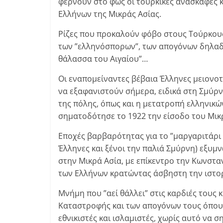
φέρνουν στο φως οι τουρκικές ανασκαφές κ
Ελλήνων της Μικράς Ασίας.
Ρίζες που προκαλούν φόβο στους Τούρκους 
των ”ελληνόσπορων”, των απογόνων δηλαδή
θάλασσα του Αιγαίου”…
Οι εναπομείναντες βέβαια Έλληνες μειονοτι
να εξαφανιστούν σήμερα, ειδικά στη Σμύρν
της πόλης, όπως και η μετατροπή ελληνικώ
σηματοδότησε το 1922 την είσοδο του Μικ
Εποχές βαρβαρότητας για το ”μαργαριτάρι
Έλληνες και ξένοι την παλιά Σμύρνη) εξυμ
στην Μικρά Ασία, με επίκεντρο την Κωνστα
των Ελλήνων κρατώντας άσβηστη την ιστο
Μνήμη που ”αεί θάλλει” στις καρδιές τους 
Καταστροφής και των απογόνων τους όπου
εθνικιστές και ισλαμιστές, χωρίς αυτό να 