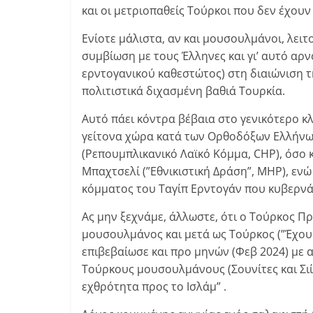
και οι μετριοπαθείς Τούρκοι που δεν έχου
Ενίοτε μάλιστα, αν και μουσουλμάνοι, λει
συμβίωση με τους Έλληνες και γι’ αυτό αρ
ερντογανικού καθεστώτος) στη διαιώνιση τ
πολιτιστικά διχασμένη βαθιά Τουρκία.
Αυτό πάει κόντρα βέβαια στο γενικότερο κ
γείτονα χώρα κατά των Ορθοδόξων Ελλήνων
(Ρεπουμπλικανικό Λαϊκό Κόμμα, CHP), όσο κ
Μπαχτσελί (”Εθνικιστική Δράση”, MHP), ενώ
κόμματος του Ταγίπ Ερντογάν που κυβερνά
Ας μην ξεχνάμε, άλλωστε, ότι ο Τούρκος Π
μουσουλμάνος και μετά ως Τούρκος (”Έχουμε
επιβεβαίωσε και προ μηνών (Φεβ 2024) με
Τούρκους μουσουλμάνους (Σουνίτες και Σιίτ
εχθρότητα προς το Ισλάμ” .