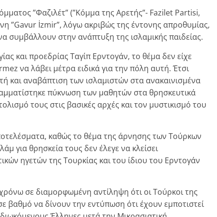
μματος ”Φαζιλέτ” (”Κόμμα της Αρετής”- Fazilet Partisi,
ρνη ”Gavur İzmir”, λόγω ακριβώς της έντονης απροθυμίας,
να συμβάλλουν στην ανάπτυξη της ισλαμικής παιδείας.
ίας και προεδρίας Ταγίπ Ερντογάν, το θέμα δεν είχε
ez να λάβει μέτρα ειδικά για την πόλη αυτή. Έτσι
τή και αναβάπτιση των ισλαμιστών στα ανακαινισμένα
γραμματίστηκε πύκνωση των μαθητών στα θρησκευτικά
ολισμό τους στις βασικές αρχές και τον μυστικισμό του
ποτελέσματα, καθώς το θέμα της άρνησης των Τούρκων
άμ για θρησκεία τους δεν έλεγε να κλείσει
ικών ηγετών της Τουρκίας και του ίδιου του Ερντογάν
 χρόνω σε διαμορφωμένη αντίληψη ότι οι Τούρκοι της
ε βαθμό να δίνουν την εντύπωση ότι έχουν εμποτιστεί
ς διωκόμενους Έλληνες μετά την Μικρασιατική