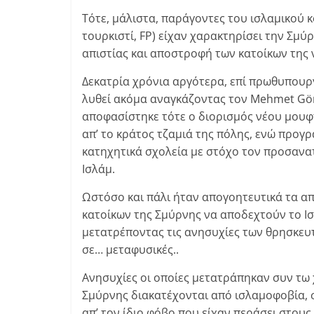
Τότε, μάλιστα, παράγοντες του ισλαμικού κό
τουρκιστί, FP) είχαν χαρακτηρίσει την Σμύ
απιστίας και αποστροφή των κατοίκων της 
Δεκατρία χρόνια αργότερα, επί πρωθυπουργ
λυθεί ακόμα αναγκάζοντας τον Mehmet Görm
αποφασίστηκε τότε ο διορισμός νέου μουφ
απ’ το κράτος τζαμιά της πόλης, ενώ προ
κατηχητικά σχολεία με στόχο τον προσανατ
Ισλάμ.
Ωστόσο και πάλι ήταν απογοητευτικά τα α
κατοίκων της Σμύρνης να αποδεχτούν το Ισλ
μετατρέποντας τις ανησυχίες των θρησκευτ
σε… μεταφυσικές..
Ανησυχίες οι οποίες μετατράπηκαν συν τω
Σμύρνης διακατέχονται από ισλαμοφοβία, σ
απ’ τον ίδιο φόβο που είχαν περάσει στου