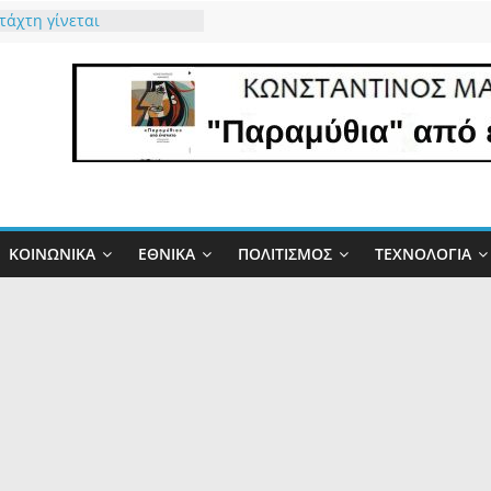
τάχτη γίνεται
ητα και η Φύση
τει την Αλήθεια
 μας ο καιρός”…
παιδική χαρά του Τσίπρα
χτη του Μητσοτάκη
τώ τον Θεό που μας
τό το δώρο έστω για 34
ΚΟΙΝΩΝΙΚΆ
ΕΘΝΙΚΆ
ΠΟΛΙΤΙΣΜΌΣ
ΤΕΧΝΟΛΟΓΊΑ