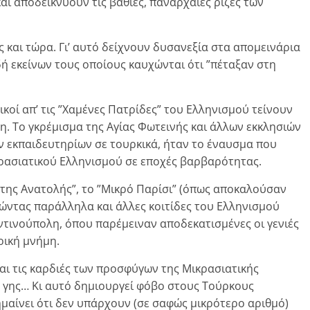
αι αποδεικνύουν τις βαθιές, πανάρχαιες ρίζες των
και τώρα. Γι’ αυτό δείχνουν δυσανεξία στα απομεινάρια
 εκείνων τους οποίους καυχώνται ότι ”πέταξαν στη
κοί απ’ τις ”Χαμένες Πατρίδες” του Ελληνισμού τείνουν
η. Το γκρέμισμα της Αγίας Φωτεινής και άλλων εκκλησιών
ν εκπαιδευτηρίων σε τουρκικά, ήταν το έναυσμα που
ρασιατικού Ελληνισμού σε εποχές βαρβαρότητας.
 της Ανατολής”, το ”Μικρό Παρίσι” (όπως αποκαλούσαν
νώντας παράλληλα και άλλες κοιτίδες του Ελληνισμού
ντινούπολη, όπου παρέμειναν αποδεκατισμένες οι γενιές
ρική μνήμη.
και τις καρδιές των προσφύγων της Μικρασιατικής
 γης… Κι αυτό δημιουργεί φόβο στους Τούρκους
σημαίνει ότι δεν υπάρχουν (σε σαφώς μικρότερο αριθμό)