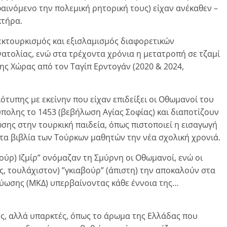
ινόμενο την πολεμική ρητορική τους) είχαν ανέκαθεν –
κτήρα.
 εκτουρκισμός και εξισλαμισμός διαφορετικών
ατολίας, ενώ στα τρέχοντα χρόνια η μετατροπή σε τζαμί
ης Χώρας από τον Ταγίπ Ερντογάν (2020 & 2024,
υπης με εκείνην που είχαν επιδείξει οι Οθωμανοί του
ολης το 1453 (βεβήλωση Αγίας Σοφίας) και διαποτίζουν
σης στην τουρκική παιδεία, όπως πιστοποιεί η εισαγωγή
στα βιβλία των Τούρκων μαθητών την νέα σχολική χρονιά.
αούρ) Ιζμίρ” ονόμαζαν τη Σμύρνη οι Οθωμανοί, ενώ οι
ς, τουλάχιστον) ”γκιαβούρ” (άπιστη) την αποκαλούν στα
τύωσης (ΜΚΔ) υπερβαίνοντας κάθε έννοια της…
ες, αλλά υπαρκτές, όπως το άρωμα της Ελλάδας που