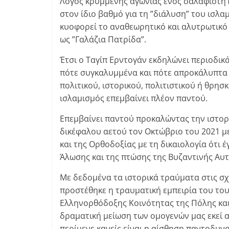
Λόγος κρυμμένης αγωνίας ενός σαλαφιστή
στον ίδιο βαθμό για τη ”διάλυση” του ισλ
κυοφορεί το αναθεωρητικό και αλυτρωτικό 
ως ”Γαλάζια Πατρίδα”.
Έτσι ο Ταγίπ Ερντογάν εκδηλώνει περιοδικ
πότε συγκαλυμμένα και πότε απροκάλυπτα –
πολιτικού, ιστορικού, πολιτιστικού ή θρησ
ισλαμισμός επεμβαίνει πλέον παντού.
Επεμβαίνει παντού προκαλώντας την ιστορ
δικέφαλου αετού τον Οκτώβριο του 2021 μ
και της Ορθοδοξίας με τη δικαιολογία ότι 
Άλωσης και της πτώσης της Βυζαντινής Αυτ
Με δεδομένα τα ιστορικά τραύματα στις σ
προστέθηκε η τραυματική εμπειρία του το
Ελληνορθόδοξης Κοινότητας της Πόλης και 
δραματική μείωση των ομογενών μας εκεί α
περίμενε κανείς είναι η αίσθηση παντοδυν