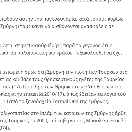
 νιώθουν αυτήν την παντοδυναμία, κατά τόπους κυρίως.
η Σμύρνη) τους κάνει να αισθάνονται ανασφαλείς σε
νται στην ”Γκιαούρ Ιζμίρ”, παρά το γεγονός ότι η
ικό και πολυπολιτισμικό κράτος – εξακολουθεί να έχει
ι μειωμένη όμως στη Σμύρνη την πίστη των Τούρκων στο
ετίας και βάλε τους θρησκευτικούς ηγέτες της Τουρκίας
örmez (17ο Πρόεδρο των Θρησκευτικών Υποθέσεων και
κίας στην επταετία 2010-’17), όπως έδειξαν τα λόγια του
’13 από το ξενοδοχείο Termal Otel της Σμύρνης.
ς ολιγοπιστίας στο Ισλάμ των κατοίκων της Σμύρνης ήρθε
 της Τουρκίας το 2000, επί κυβέρνησης Μπουλέντ Ετσεβίτ
974).