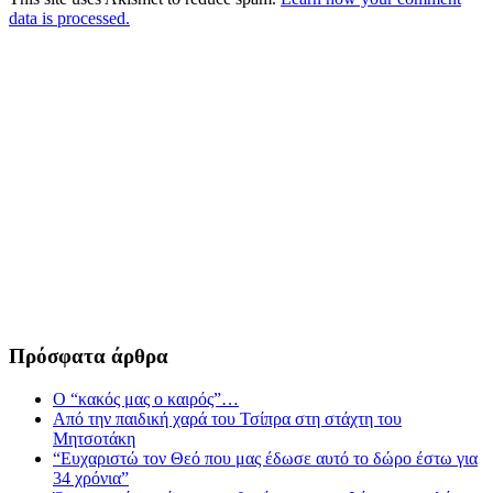
data is processed.
Πρόσφατα άρθρα
Ο “κακός μας ο καιρός”…
Από την παιδική χαρά του Τσίπρα στη στάχτη του
Μητσοτάκη
“Ευχαριστώ τον Θεό που μας έδωσε αυτό το δώρο έστω για
34 χρόνια”