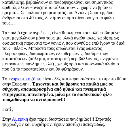
κατάθλιψης, βεβαιώνουν οι παιδοψυχολόγοι και σημαντικός
αριθμός πλέον «αναζητά το φύλλο του»… χωρίς να βρίσκει
ηρεμία… Σε παλαιότερο ρεπορτάζ του Αντώνη Σρόιτερ, δυο
άνθρωποι στα 40 τους, δεν ήταν ακόμα σίγουροι για το φύλο
τους…
Τα παιδιά έχουν αγριέψει , είναι θυμωμένα και πολύ φοβισμένα
γιατί μεγαλώνουν μόνα τους ,με υλικά αγαθά ίσως, χωρίς όμως
ουσιαστική παρουσία των γονιών, που συνήθως επιλέγουν τα δικά
τους «θέλω». Μπροστά τους απλώνεται ένας ωκεανός
πληροφοριών, δικαιωμάτων, ελευθεριών…, δυσάρεστων
καταστάσεων (πόλεμοι, καταστροφή περιβάλλοντος, πνιγμένοι
μετανάστες, πανδημίες κλπ) , χωρίς όρια και κοινωνικά πλαίσια
που θα τα προστατεύουν και θα φιλτράρουν.
Το «
ναρκωτικό ζόμπι
είναι εδώ, και παρουσιάστηκε το πρώτο θύμα
στην Ευρώπη».
Έρχονται και θα βρούνε τα παιδιά μας σε
σύγχυση, απομακρυσμένα από ηθικά και πνευματικά
στηρίγματα, απελπισμένα, μόνα με το διαδικτυακό φίλο
τους,αδύναμα να αντιδράσουν!!!
Γιατί ;
Στην
Αμερική
έχει πάρει διαστάσεις πανδημίας !!! Στρατιές
ψυχολόγων και ψυχιάτρων, έχουν αποτύχει παταγωδώς.