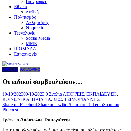
Βιογραφίες
Εθνικά
Διεθνή
Πολιτισμός
Αθλητισμός
Θρησκεία
Τεχνολογία
Social Media
ΜΜΕ
Η ΟΜΑΔΑ
Επικοινωνία
Απόψεις
Κοινωνικά
Οι ειδικοί συμβουλεύουν…
10/10/2023
09/10/2023
0 Σχόλια
ΑΠΟΨΕΙΣ
,
ΕΚΠΑΙΔΕΥΣΗ
,
ΚΟΙΝΩΝΙΚΑ
,
ΠΑΙΔΕΙΑ
,
ΣΕΞ
,
ΤΣΙΜΟΓΙΑΝΝΗΣ
Share on Facebook
Share on Twitter
Share on Linkedin
Share on
Pinterest
Γράφει ο
Απόστολος Τσιμογιάννης
Πότε μπορώ να κάνω σεξ και ποιες είναι οι καλύτερες στάσεις;