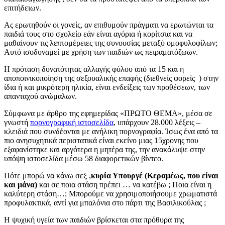
επιτήδειων.
Ας ερωτηθούν οι γονείς, αν επιθυμούν πράγματι να ερωτώνται τα
παιδιά τους στο σχολείο εάν είναι αγόρια ή κορίτσια και να
μαθαίνουν τις λεπτομέρειες της συνουσίας μεταξύ ομοφυλοφίλων;
Αυτό ισοδυναμεί με χρήση των παιδιών ως πειραματόζωων.
Η πρόταση δυνατότητας αλλαγής φύλου από τα 15 και η
αποποινικοποίηση της σεξουαλικής επαφής (διεθνείς φορείς ) στην
ίδια ή και μικρότερη ηλικία, είναι ενδείξεις των προθέσεων, των
απανταχού ανώμαλων.
Σύμφωνα με άρθρο της εφημερίδας «ΠΡΩΤΟ ΘΕΜΑ», μέσα σε
γνωστή
πορνογραφική ιστοσελίδα
, υπάρχουν 28.000 λέξεις –
κλειδιά που συνδέονται με ανήλικη πορνογραφία. Ίσως ένα από τα
πιο ανησυχητικά περιστατικά είναι εκείνο μιας 15χρονης που
εξαφανίστηκε και αργότερα η μητέρα της, την ανακάλυψε στην
υπόψη ιστοσελίδα μέσω 58 διαφορετικών βίντεο.
Πότε μπορώ να κάνω σεξ ,
κυρία Υπουργέ (Κεραμέως, που είναι
και μάνα)
και σε ποια στάση πρέπει … να κατέβω ; Ποια είναι η
καλύτερη στάση…; Μπορούμε να χρησιμοποιήσουμε χρωματιστά
προφυλακτικά, αντί για μπαλόνια στο πάρτι της Βασιλικούλας ;
Η ψυχική υγεία των παιδιών βρίσκεται στα πρόθυρα της