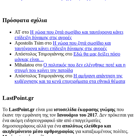
Πρόσφατα σχόλια
ΑΤ
στο
Η χώρα που ζητά σωσίβιο και ταυτόχρονα κάνει
επίδειξη δύναμης στις αγορές
Apostolis Tsim
στο
Η χώρα που ζητά σωσίβιο και
ταυτόχρονα κάνει επίδειξη δύναμης στις αγορές
Απόστολος Τσιμογιάννης
στο
Εδώ θα μας δείξει πόσο
μάγκας είναι…
Mihalatou
στο
Ο πολιτικός που δεν ελέγχθηκε ποτέ και η
στιγμή που κρίνει την πατρίδα
Απόστολος Τσιμογιάννης
στο
Η αμήχανη απάντηση της
κυβέρνησης και τα κενά επιχειρήματα στα εθνικά θέματα
LastPoint.gr
To
LastPoint.gr
είναι μια
ιστοσελίδα έκφρασης γνώμης
που
έκανε την εμφάνιση της τον
Ιανουάριο του 2017
. Δεν πρόκειται για
ένα ακόμη ειδησεογραφικό site από επαγγελματίες
δημοσιογράφους αλλά για ένα
απολύτως ελεύθερο και
ακηδεμόνευτο μέσο αρθρογραφίας
για καταξιωμένους πολίτες.