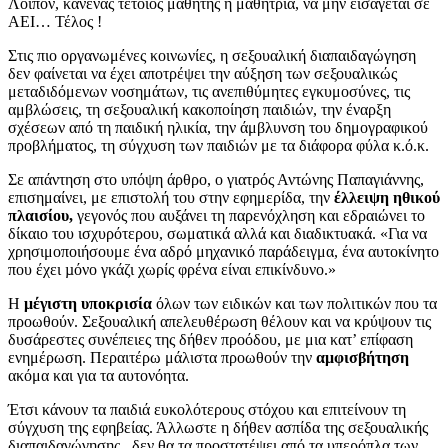
Λοιπόν, κανένας τέτοιος μαθητής ή μαθήτρια, να μην εισάγεται σε
ΑΕΙ… Τέλος !
Στις πιο οργανωμένες κοινωνίες, η σεξουαλική διαπαιδαγώγηση
δεν φαίνεται να έχει αποτρέψει την αύξηση των σεξουαλικώς
μεταδιδόμενων νοσημάτων, τις ανεπιθύμητες εγκυμοσύνες, τις
αμβλώσεις, τη σεξουαλική κακοποίηση παιδιών, την έναρξη
σχέσεων από τη παιδική ηλικία, την άμβλυνση του δημογραφικού
προβλήματος, τη σύγχυση των παιδιών με τα διάφορα φύλα κ.ό.κ.
Σε απάντηση στο υπόψη άρθρο, ο γιατρός Αντώνης Παπαγιάννης,
επισημαίνει, με επιστολή του στην εφημερίδα, την
έλλειψη ηθικού
πλαισίου,
γεγονός που αυξάνει τη παρενόχληση και εδραιώνει το
δίκαιο του ισχυρότερου, σωματικά αλλά και διαδικτυακά. «Για να
χρησιμοποιήσουμε ένα αδρό μηχανικό παράδειγμα, ένα αυτοκίνητο
που έχει µόνο γκάζι χωρίς φρένα είναι επικίνδυνο.»
Η
μέγιστη υποκρισία
όλων των ειδικών και των πολιτικών που τα
προωθούν. Σεξουαλική απελευθέρωση θέλουν και να κρύψουν τις
δυσάρεστες συνέπειες της δήθεν προόδου, με μια κατ’ επίφαση
ενημέρωση. Περαιτέρω μάλιστα προωθούν την
αμφισβήτηση
ακόμα και για τα αυτονόητα.
Έτσι κάνουν τα παιδιά ευκολότερους στόχου και επιτείνουν τη
σύγχυση της εφηβείας. Άλλωστε η δήθεν ασπίδα της σεξουαλικής
διαπαιδαγώγησης , δεν θα τα προστατέψει από τα υπερόπλα των