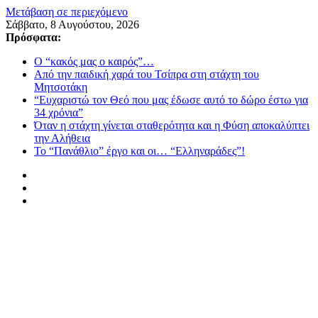
Μετάβαση σε περιεχόμενο
Σάββατο, 8 Αυγούστου, 2026
Πρόσφατα:
Ο “κακός μας ο καιρός”…
Από την παιδική χαρά του Τσίπρα στη στάχτη του
Μητσοτάκη
“Ευχαριστώ τον Θεό που μας έδωσε αυτό το δώρο έστω για
34 χρόνια”
Όταν η στάχτη γίνεται σταθερότητα και η Φύση αποκαλύπτει
την Αλήθεια
Το “Πανάθλιο” έργο και οι… “Ελληναράδες”!