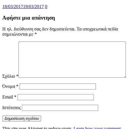
18/03/2017
19/03/2017
0
Αφήστε μια απάντηση
Η ηλ. διεύθυνση σας δεν δημοσιεύεται.
Τα υποχρεωτικά πεδία
σημειώνονται με
*
Σχόλιο
*
Όνομα
*
Email
*
Ιστότοπος
This site uses Akismet to reduce spam.
Learn how your comment