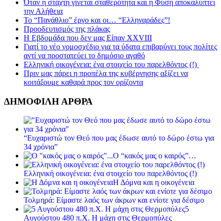
Όταν η στάχτη γίνεται σταθερότητα και η Φύση αποκαλύπτει
την Αλήθεια
Το “Πανάθλιο” έργο και οι… “Ελληναράδες”!
Προοδευτισμός της πλάκας
Η Εβδομάδα που δεν μας Είπαν XXVIII
Γιατί το νέο νομοσχέδιο για τα ύδατα επιβαρύνει τους πολίτες
αντί να προστατεύει το δημόσιο αγαθό
Ελληνική οικογένεια: ένα στοιχείο του παρελθόντος (!)
Πριν μας πάρει η προπέλα της κυβέρνησης αξίζει να
κοιτάξουμε καθαρά προς τον ορίζοντα
ΔΗΜΟΦΙΛΗ ΑΡΘΡΑ
“Ευχαριστώ τον Θεό που μας έδωσε αυτό το δώρο έστω για
34 χρόνια”
Ο “κακός μας ο καιρός”…
Ελληνική οικογένεια: ένα στοιχείο του παρελθόντος (!)
Η Δόμνα και η οικογένεια
Τολμηρά: Είμαστε λαός των άκρων και ενίοτε για δέσιμο
5
Αυγούστου 480 π.Χ. Η μάχη στις Θερμοπύλες