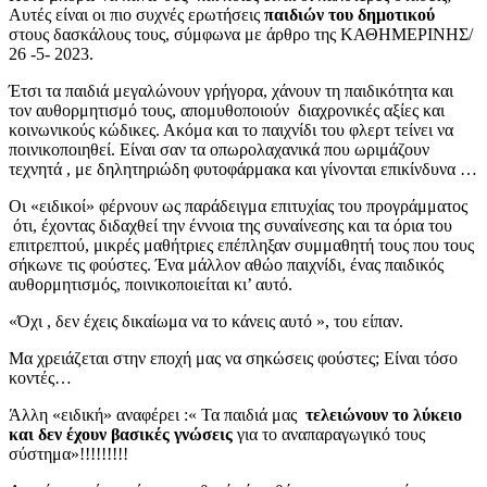
Αυτές είναι οι πιο συχνές ερωτήσεις
παιδιών του δημοτικού
στους δασκάλους τους, σύμφωνα με άρθρο της ΚΑΘΗΜΕΡΙΝΗΣ/
26 -5- 2023.
Έτσι τα παιδιά μεγαλώνουν γρήγορα, χάνουν τη παιδικότητα και
τον αυθορμητισμό τους, απομυθοποιούν διαχρονικές αξίες και
κοινωνικούς κώδικες. Ακόμα και το παιχνίδι του φλερτ τείνει να
ποινικοποιηθεί. Είναι σαν τα οπωρολαχανικά που ωριμάζουν
τεχνητά , με δηλητηριώδη φυτοφάρμακα και γίνονται επικίνδυνα …
Οι «ειδικοί» φέρνουν ως παράδειγμα επιτυχίας του προγράμματος
ότι, έχοντας διδαχθεί την έννοια της συναίνεσης και τα όρια του
επιτρεπτού, μικρές μαθήτριες επέπληξαν συμμαθητή τους που τους
σήκωνε τις φούστες. Ένα μάλλον αθώο παιχνίδι, ένας παιδικός
αυθορμητισμός, ποινικοποιείται κι’ αυτό.
«Όχι , δεν έχεις δικαίωμα να το κάνεις αυτό », του είπαν.
Μα χρειάζεται στην εποχή μας να σηκώσεις φούστες; Είναι τόσο
κοντές…
Άλλη «ειδική» αναφέρει :« Τα παιδιά μας
τελειώνουν το λύκειο
και δεν έχουν βασικές γνώσεις
για το αναπαραγωγικό τους
σύστημα»!!!!!!!!!