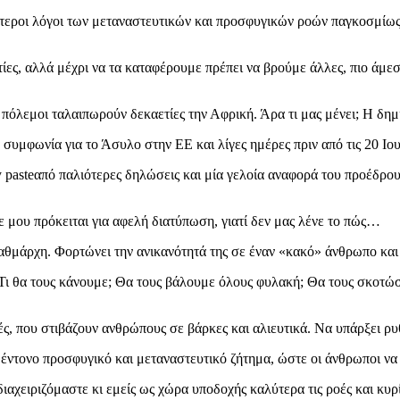
ικότεροι λόγοι των μεταναστευτικών και προσφυγικών ροών παγκοσμίω
ίες, αλλά μέχρι να τα καταφέρουμε πρέπει να βρούμε άλλες, πιο άμ
ι πόλεμοι ταλαιπωρούν δεκαετίες την Αφρική. Άρα τι μας μένει; Η δ
α συμφωνία για το Άσυλο στην ΕΕ και λίγες ημέρες πριν από τις 20 
py pasteαπό παλιότερες δηλώσεις και μία γελοία αναφορά του προέδ
ε μου πρόκειται για αφελή διατύπωση, γιατί δεν μας λένε το πώς…
ταθμάρχη. Φορτώνει την ανικανότητά της σε έναν «κακό» άνθρωπο και 
λά; Τι θα τους κάνουμε; Θα τους βάλουμε όλους φυλακή; Θα τους σκο
ές, που στιβάζουν ανθρώπους σε βάρκες και αλιευτικά. Να υπάρξει ρυ
έντονο προσφυγικό και μεταναστευτικό ζήτημα, ώστε οι άνθρωποι να 
 διαχειριζόμαστε κι εμείς ως χώρα υποδοχής καλύτερα τις ροές και κυρ