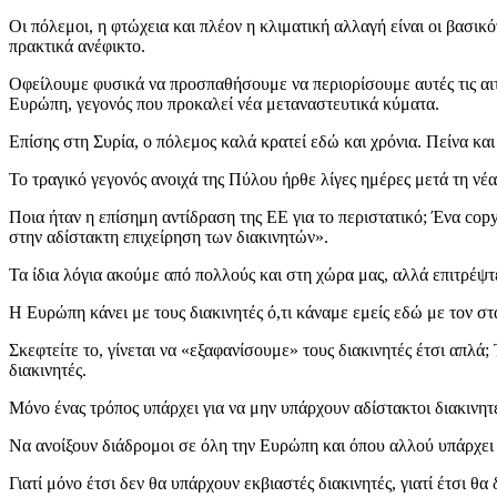
Οι πόλεμοι, η φτώχεια και πλέον η κλιματική αλλαγή είναι οι βασ
πρακτικά ανέφικτο.
Οφείλουμε φυσικά να προσπαθήσουμε να περιορίσουμε αυτές τις αιτ
Ευρώπη, γεγονός που προκαλεί νέα μεταναστευτικά κύματα.
Επίσης στη Συρία, ο πόλεμος καλά κρατεί εδώ και χρόνια. Πείνα κα
Το τραγικό γεγονός ανοιχά της Πύλου ήρθε λίγες ημέρες μετά τη νέ
Ποια ήταν η επίσημη αντίδραση της ΕΕ για το περιστατικό; Ένα co
στην αδίστακτη επιχείρηση των διακινητών».
Τα ίδια λόγια ακούμε από πολλούς και στη χώρα μας, αλλά επιτρέψτ
Η Ευρώπη κάνει με τους διακινητές ό,τι κάναμε εμείς εδώ με τον σ
Σκεφτείτε το, γίνεται να «εξαφανίσουμε» τους διακινητές έτσι απ
διακινητές.
Μόνο ένας τρόπος υπάρχει για να μην υπάρχουν αδίστακτοι διακινητ
Να ανοίξουν διάδρομοι σε όλη την Ευρώπη και όπου αλλού υπάρχει 
Γιατί μόνο έτσι δεν θα υπάρχουν εκβιαστές διακινητές, γιατί έτσι θα