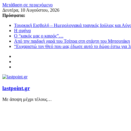
Μετάβαση σε περιεχόμενο
Δευτέρα, 10 Αυγούστου, 2026
Πρόσφατα:
Τουρκική Εισβολή – Ημερολογιακά τραγικός Ιούλιος και Αύγ
Η σφήνα
Ο “κακός μας ο καιρός”…
Από την παιδική χαρά του Τσίπρα στη στάχτη του Μητσοτάκη
“Ευχαριστώ τον Θεό που μας έδωσε αυτό το δώρο έστω για 3
lastpoint.gr
Με άποψη μέχρι τέλους…