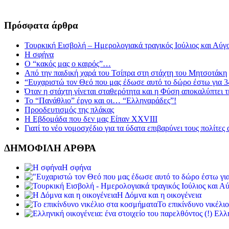
Πρόσφατα άρθρα
Τουρκική Εισβολή – Ημερολογιακά τραγικός Ιούλιος και Αύγ
Η σφήνα
Ο “κακός μας ο καιρός”…
Από την παιδική χαρά του Τσίπρα στη στάχτη του Μητσοτάκη
“Ευχαριστώ τον Θεό που μας έδωσε αυτό το δώρο έστω για 3
Όταν η στάχτη γίνεται σταθερότητα και η Φύση αποκαλύπτει 
Το “Πανάθλιο” έργο και οι… “Ελληναράδες”!
Προοδευτισμός της πλάκας
Η Εβδομάδα που δεν μας Είπαν XXVIII
Γιατί το νέο νομοσχέδιο για τα ύδατα επιβαρύνει τους πολίτες
ΔΗΜΟΦΙΛΗ ΑΡΘΡΑ
Η σφήνα
Η Δόμνα και η οικογένεια
Το επικίνδυνο νικέλι
Ελλη