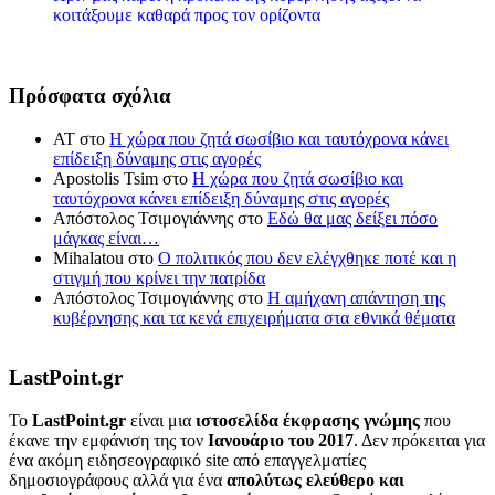
κοιτάξουμε καθαρά προς τον ορίζοντα
Πρόσφατα σχόλια
ΑΤ
στο
Η χώρα που ζητά σωσίβιο και ταυτόχρονα κάνει
επίδειξη δύναμης στις αγορές
Apostolis Tsim
στο
Η χώρα που ζητά σωσίβιο και
ταυτόχρονα κάνει επίδειξη δύναμης στις αγορές
Απόστολος Τσιμογιάννης
στο
Εδώ θα μας δείξει πόσο
μάγκας είναι…
Mihalatou
στο
Ο πολιτικός που δεν ελέγχθηκε ποτέ και η
στιγμή που κρίνει την πατρίδα
Απόστολος Τσιμογιάννης
στο
Η αμήχανη απάντηση της
κυβέρνησης και τα κενά επιχειρήματα στα εθνικά θέματα
LastPoint.gr
To
LastPoint.gr
είναι μια
ιστοσελίδα έκφρασης γνώμης
που
έκανε την εμφάνιση της τον
Ιανουάριο του 2017
. Δεν πρόκειται για
ένα ακόμη ειδησεογραφικό site από επαγγελματίες
δημοσιογράφους αλλά για ένα
απολύτως ελεύθερο και