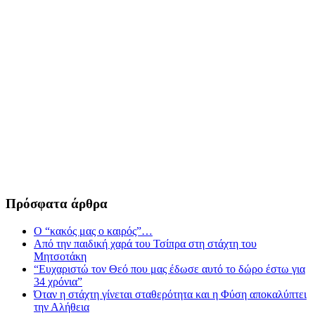
Πρόσφατα άρθρα
Ο “κακός μας ο καιρός”…
Από την παιδική χαρά του Τσίπρα στη στάχτη του
Μητσοτάκη
“Ευχαριστώ τον Θεό που μας έδωσε αυτό το δώρο έστω για
34 χρόνια”
Όταν η στάχτη γίνεται σταθερότητα και η Φύση αποκαλύπτει
την Αλήθεια