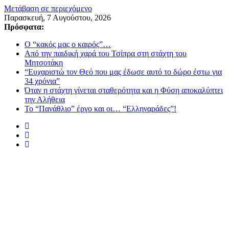
Μετάβαση σε περιεχόμενο
Παρασκευή, 7 Αυγούστου, 2026
Πρόσφατα:
Ο “κακός μας ο καιρός”…
Από την παιδική χαρά του Τσίπρα στη στάχτη του
Μητσοτάκη
“Ευχαριστώ τον Θεό που μας έδωσε αυτό το δώρο έστω για
34 χρόνια”
Όταν η στάχτη γίνεται σταθερότητα και η Φύση αποκαλύπτει
την Αλήθεια
Το “Πανάθλιο” έργο και οι… “Ελληναράδες”!