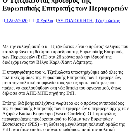
Ο Τζιτζικώστας πρόεδρος της
Ευρωπαϊκής Επιτροπής των Περιφερειών
12/02/2020
0 Σχόλια
ΑΥΤΟΔΙΟΙΚΗΣΗ
,
Τζιτζικώστας
Με την εκλογή αυτή ο κ. Τζιτζικώστας είναι ο πρώτος Έλληνας που
καταλαμβάνει τη θέση του προέδρου της Ευρωπαϊκής Επιτροπής
των Περιφερειών (ΕτΠ) στα 26 χρόνια από την ίδρυσή της,
διαδεχόμενος τον Βέλγο Καρλ-Χάιντ Λάμπερτς.
Η υποψηφιότητα του κ. Τζιτζικώστα υποστηρίχθηκε από όλες τις
πολιτικές ομάδες της Ευρωπαϊκής Επιτροπής των Περιφερειών,
μετά την πολιτική συμφωνία τους για τις προτεραιότητες που
πρέπει να ακολουθηθούν στη νέα θητεία του οργανισμού, όπως
δήλωσε στο ΑΠΕ-ΜΠΕ πηγή της ΕτΠ.
Επίσης, διά βοής εκλέχθηκε νωρίτερα ως ο πρώτος αντιπρόεδρος
της Ευρωπαϊκής Επιτροπής των Περιφερειών ο περιφερειάρχης των
Αζορών Βάσκο Κορντέιρο (Vasco Cordeiro). Ο Πορτογάλος
περιφερειάρχης προέρχεται από το Κόμμα των Ευρωπαίων
Σοσιαλιστών (PES) – τη δεύτερη μεγαλύτερη πολιτική ομάδα της
ΕτΠ- και ήταν επίσης ο μόνος υποψήφιος, μετά την πολιτική