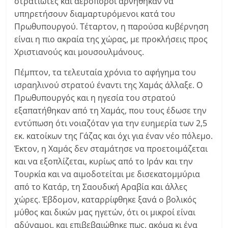
στρατιώτες και αεροπόροι αρνήθηκαν να
υπηρετήσουν διαμαρτυρόμενοι κατά του
Πρωθυπουργού. Τέταρτον, η παρούσα κυβέρνηση
είναι η πιο ακραία της χώρας, με προκλήσεις προς
Χριστιανούς και μουσουλμάνους.
Πέμπτον, τα τελευταία χρόνια το αφήγημα του
ισραηλινού στρατού έναντι της Χαμάς άλλαξε. Ο
Πρωθυπουργός και η ηγεσία του στρατού
εξαπατήθηκαν από τη Χαμάς, που τους έδωσε την
εντύπωση ότι νοιαζόταν για την ευημερία των 2,5
εκ. κατοίκων της Γάζας και όχι για έναν νέο πόλεμο.
Έκτον, η Χαμάς δεν σταμάτησε να προετοιμάζεται
και να εξοπλίζεται, κυρίως από το Ιράν και την
Τουρκία και να αιμοδοτείται με δισεκατομμύρια
από το Κατάρ, τη Σαουδική Αραβία και άλλες
χώρες. Έβδομον, καταρρίφθηκε ξανά ο βολικός
μύθος και δικών μας ηγετών, ότι οι μικροί είναι
αδύναμοι, και επιβεβαιώθηκε πως, ακόμα κι ένα