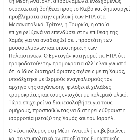
τη Μέση Ανατολή, αποδυναμώνει ενδεχομένως
στρατιωτική βοήθεια προς το Κίεβο και δημιουργεί
προβλήματα στην εμπλοκή των ΗΠΑ στα
Μεσανατολικά. Τρίτον, η Τουρκία, η οποία
επιχειρεί ξανά να επενδύσει στην επίθεση της
Χαμάς για να αναδειχθεί σε… προστάτη των
μουσουλμάνων και υποστηρικτή των
Παλαιστινίων. Ο Ερντογάν κατηγορεί τις ΗΠΑ ότι
τροφοδοτούν την τρομοκρατία αλλ’ είναι γνωστό
ότι ο ίδιος διατηρεί άριστες σχέσεις με τη Χαμάς,
υποδέχτηκε με θερμούς εναγκαλισμούς τον
αρχηγό της οργάνωσης, φιλοξενεί χιλιάδες
τρομοκράτες και τους ενισχύει με πολεμικό υλικό.
Τώρα επιχειρεί να διαμεσολαβήσει για τους
ομήρους, προσπαθώντας να διατηρεί εύθραυστη
ισορροπία μεταξύ της Χαμάς και του Ισραήλ.
Ο νέος πόλεμος στη Μέση Ανατολή επιβεβαιώνει
και τη γεωπολιτική ανυπαρξία της Ευρωπαϊκής