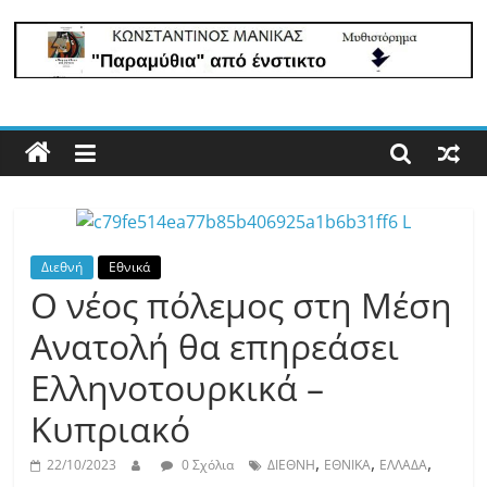
lastpoint.gr
Με
άποψη
μέχρι
τέλους…
Διεθνή
Εθνικά
Ο νέος πόλεμος στη Μέση
Ανατολή θα επηρεάσει
Eλληνοτουρκικά –
Κυπριακό
,
,
,
22/10/2023
0 Σχόλια
ΔΙΕΘΝΗ
ΕΘΝΙΚΑ
ΕΛΛΑΔΑ