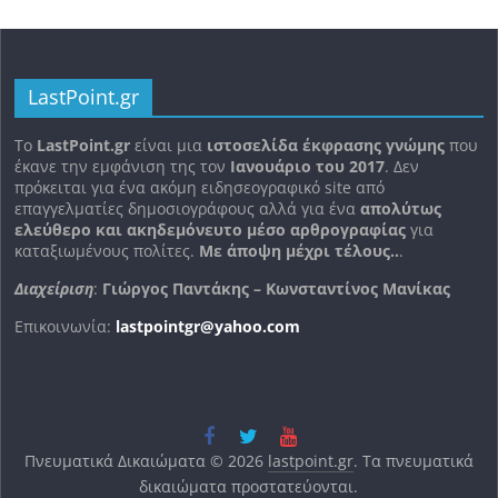
LastPoint.gr
To
LastPoint.gr
είναι μια
ιστοσελίδα έκφρασης γνώμης
που
έκανε την εμφάνιση της τον
Ιανουάριο του 2017
. Δεν
πρόκειται για ένα ακόμη ειδησεογραφικό site από
επαγγελματίες δημοσιογράφους αλλά για ένα
απολύτως
ελεύθερο και ακηδεμόνευτο μέσο αρθρογραφίας
για
καταξιωμένους πολίτες.
Με άποψη μέχρι τέλους..
.
Διαχείριση
:
Γιώργος Παντάκης – Κωνσταντίνος Μανίκας
Επικοινωνία:
lastpointgr@yahoo.com
Πνευματικά Δικαιώματα © 2026
lastpoint.gr
. Τα πνευματικά
δικαιώματα προστατεύονται.