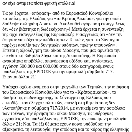
αν είχε αντιμετωπίσει φρικτή απώλεια!
Τώρα έρχεται «απόφαση» από το Ευρωπαϊκό Κοινοβούλιο
καταδίκης της Ελλάδας για «το Κράτος Δικαίου», για την οποία
δούλεψε σκληρά η Αριστερά. Ακολουθεί αγόρευση εισαγγελέως
ότι «δεν βιάστηκε η δωδεκάχρονη»! Μετά έρχεται η συνέντευξη
της αρχι-εισαγγελέως της Ευρωπαϊκής Εισαγγελίας ότι «δεν την
άφησαν να ψάξει την υπόθεση των Τεμπών, γιατί το Σύνταγμα
παρέχει ασυλία των δυνητικών υπόπτων, πρώην υπουργών».
Επεται η αξιολόγηση του οίκου Moody’s, που μας αρνείται την
επενδυτική βαθμίδα λόγω και της Δικαιοσύνης. Η Ευρωπαία
ανακρίτρια υποβάλλει απαγόρευση εξόδου και, αντίστοιχα,
εγγύηση 500.000 και 600.000 στους δύο κατηγορούμενους
υπαλλήλους της ΕΡΓΟΣΕ για την αμαρτωλή σύμβαση 717.
Επονται άλλοι 21!
Υπάρχει σχέση ανάμεσα στην τραγωδία των Τεμπών, την απόφαση
του Ευρωπαϊκού Κοινοβουλίου για το «Κράτος Δικαίου», το
βιασμό της δωδεκάχρονης, το Σύνταγμα της Ελλάδας που
εμποδίζει τον έλεγχο πολιτικών, επειδή στη θητεία τους δεν
υλοποιήθηκε η σύμβαση 717/2014, με αντικείμενο την ασφάλεια
των τρένων, την άρνηση του οίκου Moody’s, τις υπέρογκες
εγγυήσεις δύο υπαλλήλων της ΕΡΓΟΣΕ, την επικείμενη απολογία
άλλων 21; Ναι. Τα έξι θέματα έχουν κοινό υπόβαθρο: την
αξιοκρατία, τη λειτουργία, την απόδοση και το κύρος της ελληνικής