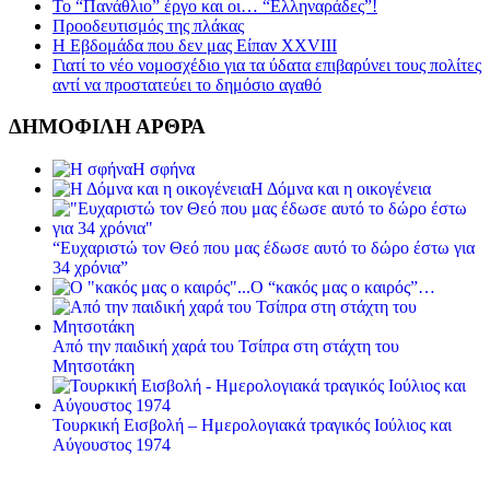
Το “Πανάθλιο” έργο και οι… “Ελληναράδες”!
Προοδευτισμός της πλάκας
Η Εβδομάδα που δεν μας Είπαν XXVIII
Γιατί το νέο νομοσχέδιο για τα ύδατα επιβαρύνει τους πολίτες
αντί να προστατεύει το δημόσιο αγαθό
ΔΗΜΟΦΙΛΗ ΑΡΘΡΑ
Η σφήνα
Η Δόμνα και η οικογένεια
“Ευχαριστώ τον Θεό που μας έδωσε αυτό το δώρο έστω για
34 χρόνια”
Ο “κακός μας ο καιρός”…
Από την παιδική χαρά του Τσίπρα στη στάχτη του
Μητσοτάκη
Τουρκική Εισβολή – Ημερολογιακά τραγικός Ιούλιος και
Αύγουστος 1974