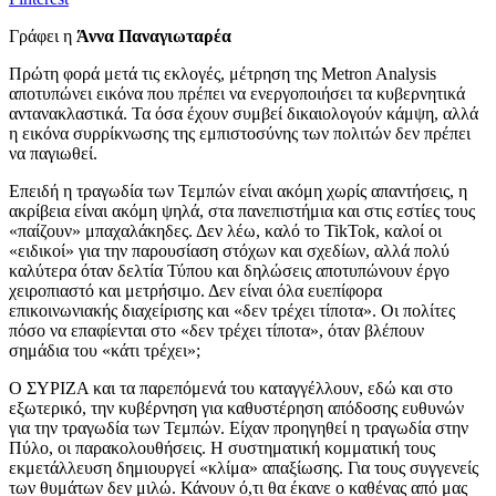
Γράφει η
Άννα Παναγιωταρέα
Πρώτη φορά μετά τις εκλογές, μέτρηση της Metron Analysis
αποτυπώνει εικόνα που πρέπει να ενεργοποιήσει τα κυβερνητικά
αντανακλαστικά. Τα όσα έχουν συμβεί δικαιολογούν κάμψη, αλλά
η εικόνα συρρίκνωσης της εμπιστοσύνης των πολιτών δεν πρέπει
να παγιωθεί.
Επειδή η τραγωδία των Τεμπών είναι ακόμη χωρίς απαντήσεις, η
ακρίβεια είναι ακόμη ψηλά, στα πανεπιστήμια και στις εστίες τους
«παίζουν» μπαχαλάκηδες. Δεν λέω, καλό το TikTok, καλοί οι
«ειδικοί» για την παρουσίαση στόχων και σχεδίων, αλλά πολύ
καλύτερα όταν δελτία Τύπου και δηλώσεις αποτυπώνουν έργο
χειροπιαστό και μετρήσιμο. Δεν είναι όλα ευεπίφορα
επικοινωνιακής διαχείρισης και «δεν τρέχει τίποτα». Οι πολίτες
πόσο να επαφίενται στο «δεν τρέχει τίποτα», όταν βλέπουν
σημάδια του «κάτι τρέχει»;
Ο ΣΥΡΙΖΑ και τα παρεπόμενά του καταγγέλλουν, εδώ και στο
εξωτερικό, την κυβέρνηση για καθυστέρηση απόδοσης ευθυνών
για την τραγωδία των Τεμπών. Είχαν προηγηθεί η τραγωδία στην
Πύλο, οι παρακολουθήσεις. Η συστηματική κομματική τους
εκμετάλλευση δημιουργεί «κλίμα» απαξίωσης. Για τους συγγενείς
των θυμάτων δεν μιλώ. Κάνουν ό,τι θα έκανε ο καθένας από μας