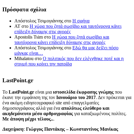
Πρόσφατα σχόλια
Απόστολος Τσιμογιάννης
στο
Η σφήνα
ΑΤ
στο
Η χώρα που ζητά σωσίβιο και ταυτόχρονα κάνει
επίδειξη δύναμης στις αγορές
Apostolis Tsim
στο
Η χώρα που ζητά σωσίβιο και
ταυτόχρονα κάνει επίδειξη δύναμης στις αγορές
Απόστολος Τσιμογιάννης
στο
Εδώ θα μας δείξει πόσο
μάγκας είναι…
Mihalatou
στο
Ο πολιτικός που δεν ελέγχθηκε ποτέ και η
στιγμή που κρίνει την πατρίδα
LastPoint.gr
To
LastPoint.gr
είναι μια
ιστοσελίδα έκφρασης γνώμης
που
έκανε την εμφάνιση της τον
Ιανουάριο του 2017
. Δεν πρόκειται για
ένα ακόμη ειδησεογραφικό site από επαγγελματίες
δημοσιογράφους αλλά για ένα
απολύτως ελεύθερο και
ακηδεμόνευτο μέσο αρθρογραφίας
για καταξιωμένους πολίτες.
Με άποψη μέχρι τέλους..
.
Διαχείριση
:
Γιώργος Παντάκης – Κωνσταντίνος Μανίκας