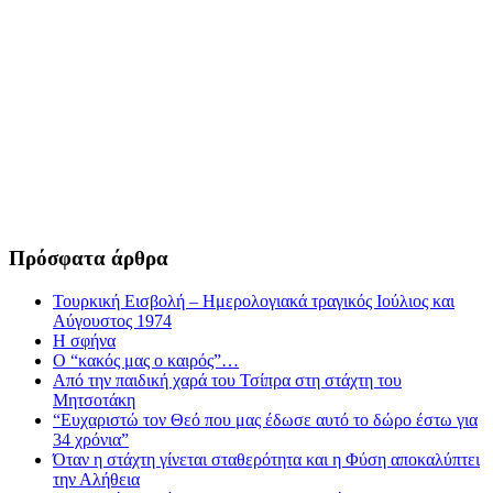
Πρόσφατα άρθρα
Τουρκική Εισβολή – Ημερολογιακά τραγικός Ιούλιος και
Αύγουστος 1974
Η σφήνα
Ο “κακός μας ο καιρός”…
Από την παιδική χαρά του Τσίπρα στη στάχτη του
Μητσοτάκη
“Ευχαριστώ τον Θεό που μας έδωσε αυτό το δώρο έστω για
34 χρόνια”
Όταν η στάχτη γίνεται σταθερότητα και η Φύση αποκαλύπτει
την Αλήθεια