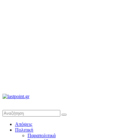
lastpoint.gr
Με
Απόψεις
άποψη
Πολιτική
μέχρι
Παραπολιτικά
τέλους…