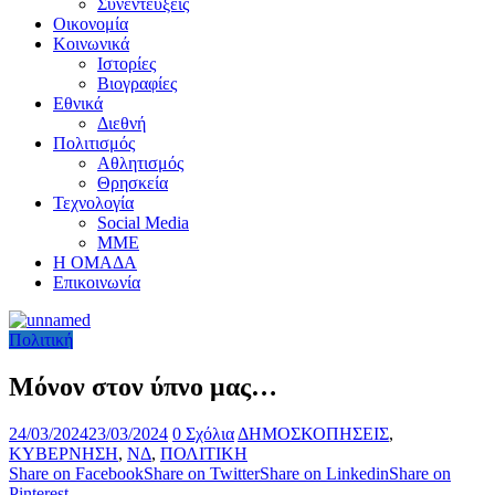
Συνεντεύξεις
Οικονομία
Κοινωνικά
Ιστορίες
Βιογραφίες
Εθνικά
Διεθνή
Πολιτισμός
Αθλητισμός
Θρησκεία
Τεχνολογία
Social Media
ΜΜΕ
Η ΟΜΑΔΑ
Επικοινωνία
Πολιτική
Μόνον στον ύπνο μας…
24/03/2024
23/03/2024
0 Σχόλια
ΔΗΜΟΣΚΟΠΗΣΕΙΣ
,
ΚΥΒΕΡΝΗΣΗ
,
ΝΔ
,
ΠΟΛΙΤΙΚΗ
Share on Facebook
Share on Twitter
Share on Linkedin
Share on
Pinterest