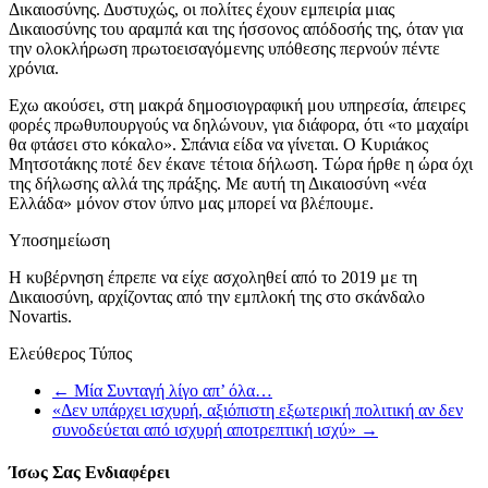
Δικαιοσύνης. Δυστυχώς, οι πολίτες έχουν εμπειρία μιας
Δικαιοσύνης του αραμπά και της ήσσονος απόδοσής της, όταν για
την ολοκλήρωση πρωτοεισαγόμενης υπόθεσης περνούν πέντε
χρόνια.
Εχω ακούσει, στη μακρά δημοσιογραφική μου υπηρεσία, άπειρες
φορές πρωθυπουργούς να δηλώνουν, για διάφορα, ότι «το μαχαίρι
θα φτάσει στο κόκαλο». Σπάνια είδα να γίνεται. Ο Κυριάκος
Μητσοτάκης ποτέ δεν έκανε τέτοια δήλωση. Τώρα ήρθε η ώρα όχι
της δήλωσης αλλά της πράξης. Με αυτή τη Δικαιοσύνη «νέα
Ελλάδα» μόνον στον ύπνο μας μπορεί να βλέπουμε.
Υποσημείωση
Η κυβέρνηση έπρεπε να είχε ασχοληθεί από το 2019 με τη
Δικαιοσύνη, αρχίζοντας από την εμπλοκή της στο σκάνδαλο
Νovartis.
Ελεύθερος Τύπος
←
Μία Συνταγή λίγο απ’ όλα…
«Δεν υπάρχει ισχυρή, αξιόπιστη εξωτερική πολιτική αν δεν
συνοδεύεται από ισχυρή αποτρεπτική ισχύ»
→
Ίσως Σας Ενδιαφέρει