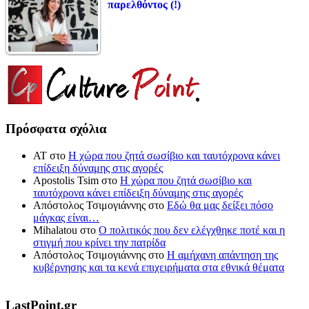
παρελθόντος (!)
Πρόσφατα σχόλια
ΑΤ
στο
Η χώρα που ζητά σωσίβιο και ταυτόχρονα κάνει
επίδειξη δύναμης στις αγορές
Apostolis Tsim
στο
Η χώρα που ζητά σωσίβιο και
ταυτόχρονα κάνει επίδειξη δύναμης στις αγορές
Απόστολος Τσιμογιάννης
στο
Εδώ θα μας δείξει πόσο
μάγκας είναι…
Mihalatou
στο
Ο πολιτικός που δεν ελέγχθηκε ποτέ και η
στιγμή που κρίνει την πατρίδα
Απόστολος Τσιμογιάννης
στο
Η αμήχανη απάντηση της
κυβέρνησης και τα κενά επιχειρήματα στα εθνικά θέματα
LastPoint.gr