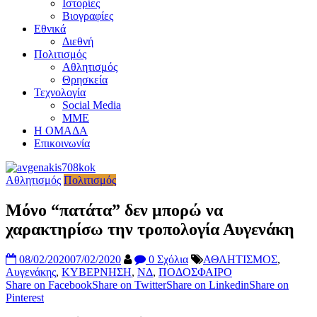
Ιστορίες
Βιογραφίες
Εθνικά
Διεθνή
Πολιτισμός
Αθλητισμός
Θρησκεία
Τεχνολογία
Social Media
ΜΜΕ
Η ΟΜΑΔΑ
Επικοινωνία
Αθλητισμός
Πολιτισμός
Μόνο “πατάτα” δεν μπορώ να
χαρακτηρίσω την τροπολογία Αυγενάκη
08/02/2020
07/02/2020
0 Σχόλια
ΑΘΛΗΤΙΣΜΟΣ
,
Αυγενάκης
,
ΚΥΒΕΡΝΗΣΗ
,
ΝΔ
,
ΠΟΔΟΣΦΑΙΡΟ
Share on Facebook
Share on Twitter
Share on Linkedin
Share on
Pinterest