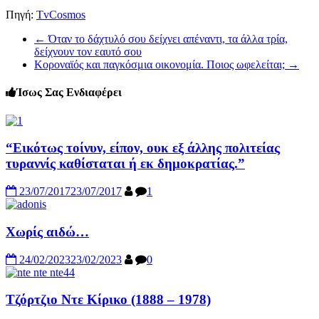
Πηγή:
TvCosmos
←
Όταν το δάχτυλό σου δείχνει απέναντι, τα άλλα τρία,
δείχνουν τον εαυτό σου
Κοροναϊός και παγκόσμια οικονομία. Ποιος ωφελείται;
→
Ίσως Σας Ενδιαφέρει
“Εικότως τοίνυν, είπον, ουκ εξ άλλης πολιτείας
τυραννίς καθίσταται ή εκ δημοκρατίας.”
23/07/2017
23/07/2017
1
Χωρίς αιδώ…
24/02/2023
23/02/2023
0
Τζόρτζιο Ντε Κίρικο (1888 – 1978)