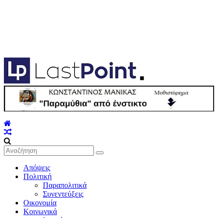
lastpoint.gr
Με
άποψη
μέχρι
τέλους…
Απόψεις
Πολιτική
Παραπολιτικά
Συνεντεύξεις
Οικονομία
Κοινωνικά