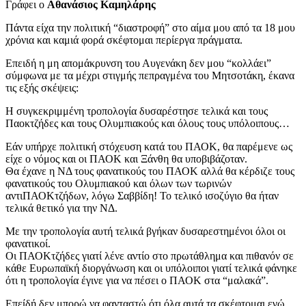
Γράφει ο
Αθανάσιος Καμηλάρης
Πάντα είχα την πολιτική “διαστροφή” στο αίμα μου από τα 18 μου
χρόνια και καμιά φορά σκέφτομαι περίεργα πράγματα.
Επειδή η μη απομάκρυνση του Αυγενάκη δεν μου “κολλάει”
σύμφωνα με τα μέχρι στιγμής πεπραγμένα του Μητσοτάκη, έκανα
τις εξής σκέψεις:
H συγκεκριμμένη τροπολογία δυσαρέστησε τελικά και τους
Παοκτζήδες και τους Ολυμπιακούς και όλους τους υπόλοιπους…
Εάν υπήρχε πολιτική στόχευση κατά του ΠΑΟΚ, θα παρέμενε ως
είχε ο νόμος και οι ΠΑΟΚ και Ξάνθη θα υποβιβάζοταν.
Θα έχανε η ΝΔ τους φανατικούς του ΠΑΟΚ αλλά θα κέρδιζε τους
φανατικούς του Ολυμπιακού και όλων των τωρινών
αντιΠΑΟΚτζήδων, λόγω Σαββίδη! Το τελικό ισοζύγιο θα ήταν
τελικά θετικό για την ΝΔ.
Με την τροπολογία αυτή τελικά βγήκαν δυσαρεστημένοι όλοι οι
φανατικοί.
Οι ΠΑΟΚτζήδες γιατί λένε αντίο στο πρωτάθλημα και πιθανόν σε
κάθε Ευρωπαϊκή διοργάνωση και οι υπόλοιποι γιατί τελικά φάνηκε
ότι η τροπολογία έγινε για να πέσει ο ΠΑΟΚ στα “μαλακά”.
Επείδή δεν μπορώ να φανταστώ ότι όλα αυτά τα σκέφτομαι εγώ