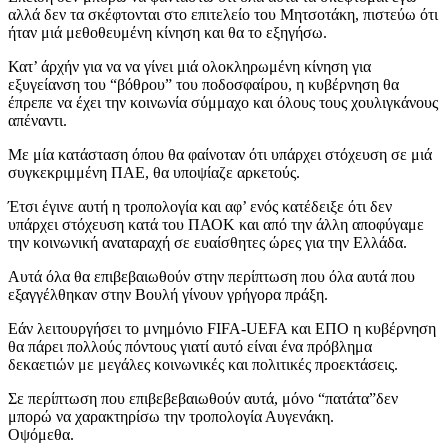
αλλά δεν τα σκέφτονται στο επιτελείο του Μητσοτάκη, πιστεύω ότι
ήταν μιά μεθοθευμένη κίνηση και θα το εξηγήσω.
Κατ’ άρχήν για να να γίνει μιά ολοκληρωμένη κίνηση για
εξυγείανση του “βόθρου” του ποδοσφαίρου, η κυβέρνηση θα
έπρεπε να έχει την κοινωνία σύμμαχο και όλους τους χουλιγκάνους
απέναντι.
Με μία κατάσταση όπου θα φαίνοταν ότι υπάρχει στόχευση σε μιά
συγκεκριμμένη ΠΑΕ, θα υποψίαζε αρκετούς.
Έτσι έγινε αυτή η τροπολογία και αφ’ ενός κατέδειξε ότι δεν
υπάρχει στόχευση κατά του ΠΑΟΚ και από την άλλη αποφύγαμε
την κοινωνική αναταραχή σε ευαίσθητες ώρες για την Ελλάδα.
Αυτά όλα θα επιβεβαιωθούν στην περίπτωση που όλα αυτά που
εξαγγέλθηκαν στην Βουλή γίνουν γρήγορα πράξη.
Εάν λειτουργήσει το μνημόνιο FIFA-UEFA και ΕΠΟ η κυβέρνηση
θα πάρει πολλούς πόντους γιατί αυτό είναι ένα πρόβλημα
δεκαετιών με μεγάλες κοινωνικές και πολιτικές προεκτάσεις.
Σε περίπτωση που επιβεβεβαιωθούν αυτά, μόνο “πατάτα”δεν
μπορώ να χαρακτηρίσω την τροπολογία Αυγενάκη.
Οψόμεθα.