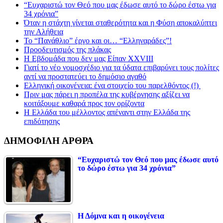
“Ευχαριστώ τον Θεό που μας έδωσε αυτό το δώρο έστω για
34 χρόνια”
Όταν η στάχτη γίνεται σταθερότητα και η Φύση αποκαλύπτει
την Αλήθεια
Το “Πανάθλιο” έργο και οι… “Ελληναράδες”!
Προοδευτισμός της πλάκας
Η Εβδομάδα που δεν μας Είπαν XXVIII
Γιατί το νέο νομοσχέδιο για τα ύδατα επιβαρύνει τους πολίτες
αντί να προστατεύει το δημόσιο αγαθό
Ελληνική οικογένεια: ένα στοιχείο του παρελθόντος (!)
Πριν μας πάρει η προπέλα της κυβέρνησης αξίζει να
κοιτάξουμε καθαρά προς τον ορίζοντα
Η Ελλάδα του μέλλοντος απέναντι στην Ελλάδα της
επιδότησης
ΔΗΜΟΦΙΛΗ ΑΡΘΡΑ
“Ευχαριστώ τον Θεό που μας έδωσε αυτό
το δώρο έστω για 34 χρόνια”
Η Δόμνα και η οικογένεια