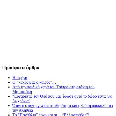
Πρόσφατα άρθρα
Η σφήνα
Ο “κακός μας ο καιρός”…
Από την παιδική χαρά του Τσίπρα στη στάχτη του
Μητσοτάκη
“Ευχαριστώ τον Θεό που μας έδωσε αυτό το δώρο έστω για
34 χρόνια”
Όταν η στάχτη γίνεται σταθερότητα και η Φύση αποκαλύπτει
την Αλήθεια
Το “Πανάθλιο” έργο και οι… “Ελληναράδες”!