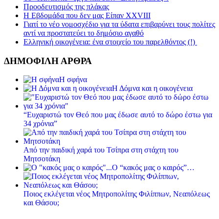
Προοδευτισμός της πλάκας
Η Εβδομάδα που δεν μας Είπαν XXVIII
Γιατί το νέο νομοσχέδιο για τα ύδατα επιβαρύνει τους πολίτες
αντί να προστατεύει το δημόσιο αγαθό
Ελληνική οικογένεια: ένα στοιχείο του παρελθόντος (!)
ΔΗΜΟΦΙΛΗ ΑΡΘΡΑ
Η σφήνα
Η Δόμνα και η οικογένεια
“Ευχαριστώ τον Θεό που μας έδωσε αυτό το δώρο έστω για
34 χρόνια”
Από την παιδική χαρά του Τσίπρα στη στάχτη του
Μητσοτάκη
Ο “κακός μας ο καιρός”…
Ποιος εκλέγεται νέος Μητροπολίτης Φιλίππων, Νεαπόλεως
και Θάσου;