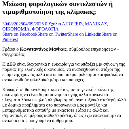
Μείωση φορολογικών συντελεστών ή
τιμαριθμοποίηση της κλίμακας;
30/08/2025
04/09/2025
0 Σχόλια
ΑΠΟΨΕΙΣ
,
ΜΑΝΙΚΑΣ
,
ΟΙΚΟΝΟΜΙΑ
,
ΦΟΡΟΛΟΓΙΑ
Share on Facebook
Share on Twitter
Share on Linkedin
Share on
Pinterest
Γράφει ο
Κωνσταντίνος Μανίκας,
σύμβουλος επιχειρήσεων –
συγγραφέας
Η ΔΕΘ είναι διαχρονικά η ευκαιρία για να υπάρξει μια σύνοψη της
πορείας της ελληνικής οικονομίας, να αναδειχθούν οι στόχοι της
επόμενης χρονιάς αλλά και οι πιο μακροπρόθεσμοι και φυσικά να
ανακοινωθούν φιλολαϊκά μέτρα και παροχές.
Κάπως έτσι θα κινηθούμε και φέτος, με τη γενική εικόνα της
οικονομίας να είναι δημοσιονομικά υγιής αλλά κοινωνικά
πλήγματα λόγω υψηλού πληθωρισμού, αναπτυξιακά σταθερή αλλά
με δομικά προβλήματα στο παραγωγικό μας μοντέλο και
μεταρρυθμιστικά ασταθής με εκάστοτε εξάρσεις αλλά και
σημαντικές επιμέρους καθυστερήσεις, όπως έχω επανειλημμένα
αναλύσει σε προηγούμενα άρθρα μου.