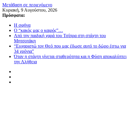
Μετάβαση σε περιεχόμενο
Κυριακή, 9 Αυγούστου, 2026
Πρόσφατα:
Η σφήνα
Ο “κακός μας ο καιρός”…
Από την παιδική χαρά του Τσίπρα στη στάχτη του
Μητσοτάκη
“Ευχαριστώ τον Θεό που μας έδωσε αυτό το δώρο έστω για
34 χρόνια”
Όταν η στάχτη γίνεται σταθερότητα και η Φύση αποκαλύπτει
την Αλήθεια