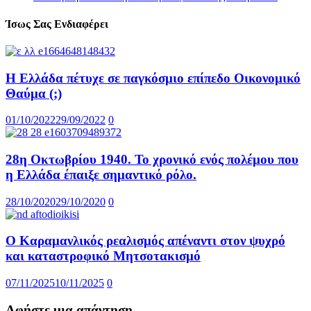
Ίσως Σας Ενδιαφέρει
Η Ελλάδα πέτυχε σε παγκόσμιο επίπεδο Οικονομικό
Θαύμα (;)
01/10/2022
29/09/2022
0
28η Οκτωβρίου 1940. Το χρονικό ενός πολέμου που
η Ελλάδα έπαιξε σημαντικό ρόλο.
28/10/2020
29/10/2020
0
Ο Καραμανλικός ρεαλισμός απέναντι στον ψυχρό
και καταστροφικό Μητσοτακισμό
07/11/2025
10/11/2025
0
Αφήστε μια απάντηση