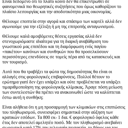
Είναι δεδομένο ότι το πλατύ κοινό δεν θα επικεντρωθεί σε
φαινομενικά πιο θεωρητικές συζητήσεις που όμως καθορίζουν το
πλαίσιο λειτουργίας και την αποδοτικότητα μιας οικονομίας.
Θέλουμε εποπτεία στην αγορά και σπάσιμο των καρτέλ αλλά δεν
αγωνιούμε για την εξέλιξη ή μη της επιτροπής ανταγωνισμού.
Θέλουμε καλά αμοιβόμενες θέσεις εργασίας αλλά δεν
στενοχωριόμαστε ιδιαίτερα για τη διαρκή αναβάθμιση του
γνωστικού μας επιπέδου και τη διαμόρφωση ενός παγίου
«πακέτου» κανόνων και συνθηκών που θα προσελκύσουν
περισσότερες επενδύσεις σε τομείς πέρα από τις κατασκευές και
τον τουρισμό.
Αυτό που θα τραβήξει τα φώτα της δημοσιότητας θα είναι οι
αλλαγές στις φορολογικές επιβαρύνσεις. Πολλοί θέτουν το
ερώτημα γιατί δεν έχει υπάρξει και ούτε προβλέπεται να υπάρξει
τιμαριθμοποίηση της φορολογικής κλίμακας. Άραγε πόση μείωση
των συντελεστών θα πρέπει να ανακοινωθεί ώστε να καλύπτεται
έστω αυτή η συνθήκη;
Είναι αλήθεια ότι η μη προσαρμογή των κλιμακίων στις επιπτώσεις
του πληθωρισμού, συνεισφέρει σημαντικά στην αύξηση των
κρατικών εσόδων. Τα 800 εκ- 1 δια. € φορολογικό όφελος κάθε
έτος δεν αποτελεί αμελητέο ποσό. Με τον πληθωρισμό ανεβαίνει
σωρευτικά κατά 17% την τελευταία πενταετία, το βάρος για τον