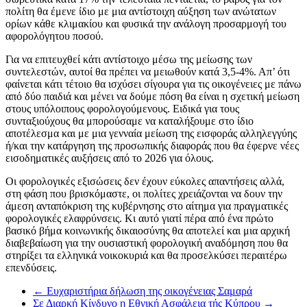
πολίτη θα έμενε ίδιο με μια αντίστοιχη αύξηση των ανώτατων
ορίων κάθε κλιμακίου και φυσικά την ανάλογη προσαρμογή του
αφορολόγητου ποσού.
Για να επιτευχθεί κάτι αντίστοιχο μέσω της μείωσης των
συντελεστών, αυτοί θα πρέπει να μειωθούν κατά 3,5-4%. Απ’ ότι
φαίνεται κάτι τέτοιο θα ισχύσει σίγουρα για τις οικογένειες με πάνω
από δύο παιδιά και μένει να δούμε πόση θα είναι η σχετική μείωση
στους υπόλοιπους φορολογούμενους. Ειδικά για τους
συνταξιούχους θα μπορούσαμε να καταλήξουμε στο ίδιο
αποτέλεσμα και με μια γενναία μείωση της εισφοράς αλληλεγγύης
ή/και την κατάργηση της προσωπικής διαφοράς που θα έφερνε νέες
εισοδηματικές αυξήσεις από το 2026 για όλους.
Οι φορολογικές εξισώσεις δεν έχουν εύκολες απαντήσεις αλλά,
στη φάση που βρισκόμαστε, οι πολίτες χρειάζονται να δουν την
άμεση ανταπόκριση της κυβέρνησης στο αίτημα για πραγματικές
φορολογικές ελαφρύνσεις. Κι αυτό γιατί πέρα από ένα πρώτο
βασικό βήμα κοινωνικής δικαιοσύνης θα αποτελεί και μια αρχική
διαβεβαίωση για την ουσιαστική φορολογική αναδόμηση που θα
στηρίξει τα ελληνικά νοικοκυριά και θα προσελκύσει περαιτέρω
επενδύσεις.
←
Ευχαριστήρια δήλωση της οικογένειας Σαμαρά
Σε Διαρκή Κίνδυνο η Εθνική Ασφάλεια τής Κύπρου
→