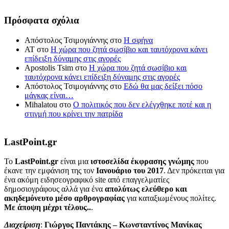
Πρόσφατα σχόλια
Απόστολος Τσιμογιάννης
στο
Η σφήνα
ΑΤ
στο
Η χώρα που ζητά σωσίβιο και ταυτόχρονα κάνει
επίδειξη δύναμης στις αγορές
Apostolis Tsim
στο
Η χώρα που ζητά σωσίβιο και
ταυτόχρονα κάνει επίδειξη δύναμης στις αγορές
Απόστολος Τσιμογιάννης
στο
Εδώ θα μας δείξει πόσο
μάγκας είναι…
Mihalatou
στο
Ο πολιτικός που δεν ελέγχθηκε ποτέ και η
στιγμή που κρίνει την πατρίδα
LastPoint.gr
To
LastPoint.gr
είναι μια
ιστοσελίδα έκφρασης γνώμης
που
έκανε την εμφάνιση της τον
Ιανουάριο του 2017
. Δεν πρόκειται για
ένα ακόμη ειδησεογραφικό site από επαγγελματίες
δημοσιογράφους αλλά για ένα
απολύτως ελεύθερο και
ακηδεμόνευτο μέσο αρθρογραφίας
για καταξιωμένους πολίτες.
Με άποψη μέχρι τέλους..
.
Διαχείριση
:
Γιώργος Παντάκης – Κωνσταντίνος Μανίκας